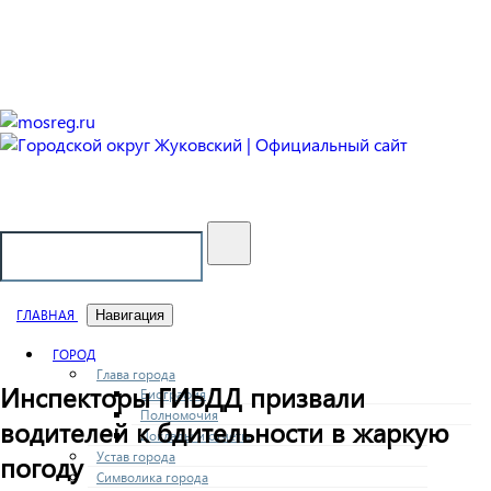
Городской округ Жуковский
Официальный сайт
ГЛАВНАЯ
Навигация
ГОРОД
Глава города
Инспекторы ГИБДД призвали
Биография
Полномочия
водителей к бдительности в жаркую
Доклады и отчеты
Устав города
погоду
Символика города