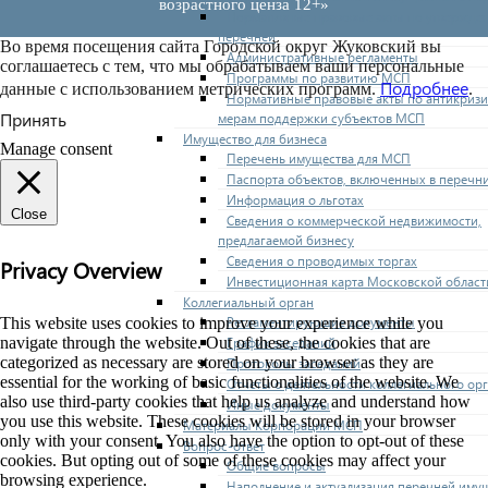
возрастного ценза 12+»
Нормативные правовые акты по утвержде
перечней
Во время посещения сайта Городской округ Жуковский вы
Административные регламенты
соглашаетесь с тем, что мы обрабатываем ваши персональные
Программы по развитию МСП
Подробнее
данные с использованием метрических программ.
.
Нормативные правовые акты по антикриз
Принять
мерам поддержки субъектов МСП
Имущество для бизнеса
Manage consent
Перечень имущества для МСП
Паспорта объектов, включенных в перечн
Информация о льготах
Close
Сведения о коммерческой недвижимости,
предлагаемой бизнесу
Сведения о проводимых торгах
Privacy Overview
Инвестиционная карта Московской област
Коллегиальный орган
Регламентирующие документы
This website uses cookies to improve your experience while you
navigate through the website. Out of these, the cookies that are
График заседаний
categorized as necessary are stored on your browser as they are
Протоколы заседаний
essential for the working of basic functionalities of the website. We
Отчеты о деятельности коллегиального ор
also use third-party cookies that help us analyze and understand how
Иные документы
you use this website. These cookies will be stored in your browser
Материалы Корпорации МСП
only with your consent. You also have the option to opt-out of these
Вопрос-ответ
cookies. But opting out of some of these cookies may affect your
Общие вопросы
browsing experience.
Наполнение и актуализация перечней иму