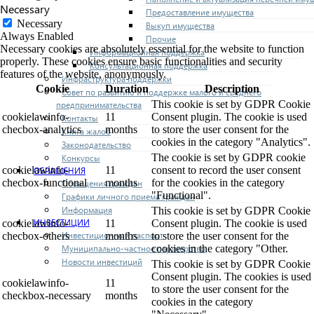
Necessary
Предоставление имущества
Necessary
Выкуп имущества
Always Enabled
Прочие
Necessary cookies are absolutely essential for the website to function
Информационная поддержка
properly. These cookies ensure basic functionalities and security
Консультационная поддержка
features of the website, anonymously.
Инфраструктура поддержки
Cookie
Duration
Description
Совет по развитию и поддержке малого и среднего
This cookie is set by GDPR Cookie
предпринимательства
cookielawinfo-
11
Consent plugin. The cookie is used
Контакты
checbox-analytics
months
to store the user consent for the
Книга жалоб
cookies in the category "Analytics".
Законодательство
The cookie is set by GDPR cookie
Конкурсы
cookielawinfo-
11
consent to record the user consent
ОБРАЩЕНИЯ
checbox-functional
months
for the cookies in the category
Обращения граждан
"Functional".
Графики личного приема граждан
Информация
This cookie is set by GDPR Cookie
ИНВЕСТИЦИИ
cookielawinfo-
11
Consent plugin. The cookie is used
Инвестиционный паспорт
checbox-others
months
to store the user consent for the
cookies in the category "Other.
Муниципально-частное партнерство
Новости инвестиций
This cookie is set by GDPR Cookie
Consent plugin. The cookies is used
cookielawinfo-
11
to store the user consent for the
checkbox-necessary
months
cookies in the category