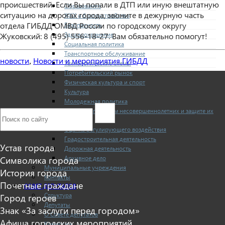
происшествий. Если Вы попали в ДТП или иную внештатную
Образование
ситуацию на дорогах города, звоните в дежурную часть
ЖКХ и благоустройство
отдела ГИБДД ОМВД России по городскому округу
Безопасность
Здравоохранение
Жуковский: 8 (495) 556-18-27. Вам обязательно помогут!
Социальная политика
Транспортное обслуживание
новости
Новости и мероприятия ГИБДД
,
Технологические схемы
Потребительский рынок
Физическая культура и спорт
Культура
Молодежная политика
Комиссия по делам несовершеннолетних и защите их
прав
Оценка регулирующего воздействия
Градостроительная деятельность
Устав города
Дорожная деятельность
Символика города
Архивное дело
Муниципальные учреждения
История города
Контакты
Почетные граждане
СОВЕТ ДЕПУТАТОВ
Структура
Город героев
Депутаты
Знак «За заслуги перед городом»
О Совете депутатов
Афиша городских мероприятий
Комиссии