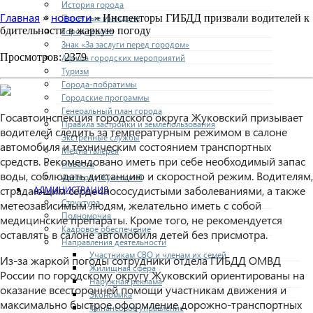
История города
Главная
новости
»
» Инспекторы ГИБДД призвали водителей к
Почетные граждане
бдительности в жаркую погоду
Город героев
Знак «За заслуги перед городом»
Просмотров: 2379
Афиша городских мероприятий
Туризм
Города-побратимы
Городские программы
Генеральный план города
Госавтоинспекция городского округа Жуковский призывает
Правила застройки и землепользования
водителей следить за температурным режимом в салоне
Экстренные службы
автомобиля и техническим состоянием транспортных
Медиа галерея
средств. Рекомендовано иметь при себе необходимый запас
Новости
воды, соблюдать дистанцию и скоростной режим. Водителям,
Авиаград Жуковский
страдающим сердечнососудистыми заболеваниями, а также
АДМИНИСТРАЦИЯ
Структура
метеозависимым людям, желательно иметь с собой
Полномочия
медицинские препараты. Кроме того, не рекомендуется
Кадровое обеспечение
оставлять в салоне автомобиля детей без присмотра.
Направления деятельности
Участникам СВО и членам их семей
Из-за жаркой погоды сотрудники отдела ГИБДД ОМВД
Жилищная сфера
России по городскому округу Жуковский ориентированы на
Наружная реклама
оказание всесторонней помощи участникам движения и
Экономика
максимально быстрое оформление дорожно-транспортных
Финансовое управление