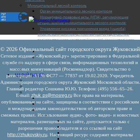
Муниципальный лесной контроль
Орган муниципального лесного контроля
Нормативно-правовые акты (НПА), регулирующие
осуществление муниципального лесного контроля:
Управление рисками причинения вреда (ущерба)
охраняемым законом ценностям при осуществлении
государственного контроля (надзора), муниципального
контроля
© 2026 Официальный сайт городского округа Жуковский
Программа профилактики
Сетевое издание «Жуковский.ру» зарегистрировано в Федеральной
Доклады муниципального лесного контроля
службе по надзору в сфере связи, информационных технологий и
Муниципальный контроль за ЕТО
массовых коммуникаций (Роскомнадзор). Свидетельство о
Муниципальный контроль в сфере благоустройства
МАЛЫЙ БИЗНЕС
регистрации ЭЛ № ФС77 — 77837 от 19.02.2020. Учредитель
Прием предпринимателей
Администрация городского округа Жуковский Московской области.
Новости МСП
Главный редактор Сошкина Ю.Ю. Телефон: (495) 556–65–26.
Поддержка МСП
zhuk_ps@mosreg.ru
E‑mail:
Все права на материалы,
Поддержка МСП
опубликованные на сайте, защищены в соответствии с российским
Финансовая поддержка
и международным законодательством об авторском праве и
Имущественная поддержка
смежных правах. Использование аудио-, фото- видео- и новостных
Нормативно-правовые акты
Федеральное законодательство
материалов, размещенных на сайте, допускается только с
Региональное законодательство
разрешения правообладателя и со ссылкой на сайт
Порядок формирования и ведения перечн
http://zhukovskiy.ru
. Настоящий ресурс содержит материалы
Порядок предоставления имущества из пе