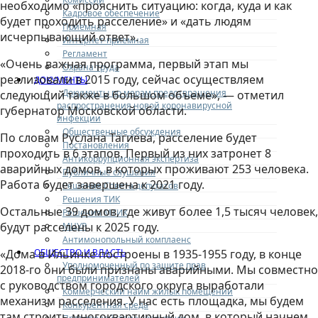
необходимо «прояснить ситуацию: когда, куда и как
Кадровое обеспечение
будет проходить расселение» и «дать людям
Приемная
исчерпывающий ответ».
Интернет-приемная
Регламент
«Очень важная программа, первый этап мы
Охрана труда
реализовали в 2015 году, сейчас осуществляем
ДОКУМЕНТЫ
Документы по мерам предотвращения
следующий также в большом объеме», — отметил
распространения новой коронавирусной
губернатор Московской области.
инфекции
Общественные обсуждения
По словам Руслана Тагиева, расселение будет
Постановления
проходить в 6 этапов. Первый из них затронет 8
Антикоррупционная экспертиза
аварийных домов, в которых проживают 253 человека.
Публичные слушания
Работа будет завершена к 2021 году.
Решения Совета депутатов
Решения ТИК
Остальные 39 домов, где живут более 1,5 тысяч человек,
Решения МТИК
будут расселены к 2025 году.
МЦУР
Антимонопольный комплаенс
ОБЩЕСТВО И ВЛАСТЬ
«Дома в Ильинке построены в 1935-1955 году, в конце
Уполномоченный по защите прав
2018-го они были признаны аварийными. Мы совместно
предпринимателей
с руководством городского округа выработали
Коммерческий найм жилых помещений
механизм расселения. У нас есть площадка, мы будем
Конкурентная среда
там строить многоквартирный дом, в который начнем