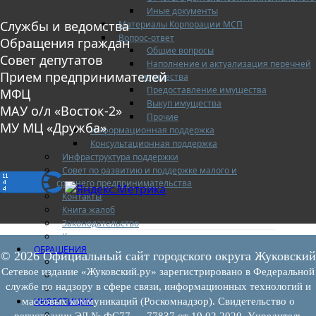
Иные документы
Службы и ведомства
Материалы Корпорации МСП
Вопрос-ответ
Обращения граждан
Общие вопросы
Совет депутатов
Наполнение и актуализация перечней
Прием предпринимателей
имущества
Предоставление имущества
МФЦ
Выкуп имущества
МАУ о/л «Восток-2»
Прочие
МУ МЦ «Дружба»
Информационная поддержка
Консультационная поддержка
Инфраструктура поддержки
Совет по развитию и поддержке малого и
среднего предпринимательства
Контакты
Книга жалоб
Законодательство
Конкурсы
ОБРАЩЕНИЯ
© 2026 Официальный сайт городского округа Жуковский
Обращения граждан
Сетевое издание «Жуковский.ру» зарегистрировано в Федеральной
Графики личного приема граждан
службе по надзору в сфере связи, информационных технологий и
Информация
ИНВЕСТИЦИИ
массовых коммуникаций (Роскомнадзор). Свидетельство о
Инвестиционный паспорт
регистрации ЭЛ № ФС77 — 77837 от 19.02.2020. Учредитель