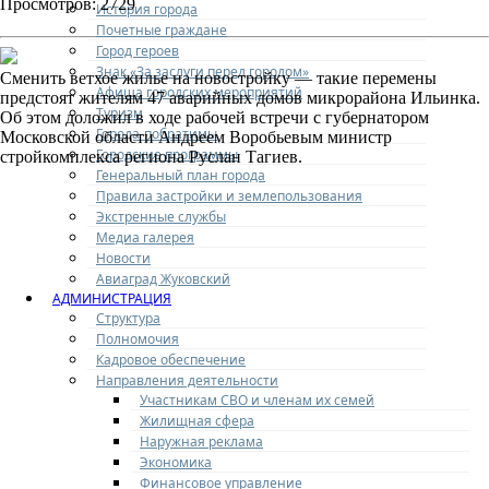
Просмотров: 2729
История города
Почетные граждане
Город героев
Знак «За заслуги перед городом»
Сменить ветхое жилье на новостройку — такие перемены
Афиша городских мероприятий
предстоят жителям 47 аварийных домов микрорайона Ильинка.
Туризм
Об этом доложил в ходе рабочей встречи с губернатором
Города-побратимы
Московской области Андреем Воробьевым министр
Городские программы
стройкомплекса региона Руслан Тагиев.
Генеральный план города
Правила застройки и землепользования
Экстренные службы
Медиа галерея
Новости
Авиаград Жуковский
АДМИНИСТРАЦИЯ
Структура
Полномочия
Кадровое обеспечение
Направления деятельности
Участникам СВО и членам их семей
Жилищная сфера
Наружная реклама
Экономика
Финансовое управление