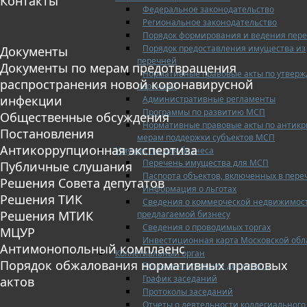
Контакты
Федеральное законодательство
Региональное законодательство
Порядок формирования и ведения пер
Порядок предоставления имущества из
Документы
перечней
Документы по мерам предотвращения
Нормативные правовые акты по утвер
распространения новой коронавирусной
перечней
инфекции
Административные регламенты
Программы по развитию МСП
Общественные обсуждения
Нормативные правовые акты по антик
Постановления
мерам поддержки субъектов МСП
Антикоррупционная экспертиза
Имущество для бизнеса
Перечень имущества для МСП
Публичные слушания
Паспорта объектов, включенных в пере
Решения Совета депутатов
Информация о льготах
Решения ТИК
Сведения о коммерческой недвижимос
Решения МТИК
предлагаемой бизнесу
Сведения о проводимых торгах
МЦУР
Инвестиционная карта Московской обл
Антимонопольный комплаенс
Коллегиальный орган
Порядок обжалования нормативных правовых
Регламентирующие документы
График заседаний
актов
Протоколы заседаний
Отчеты о деятельности коллегиального