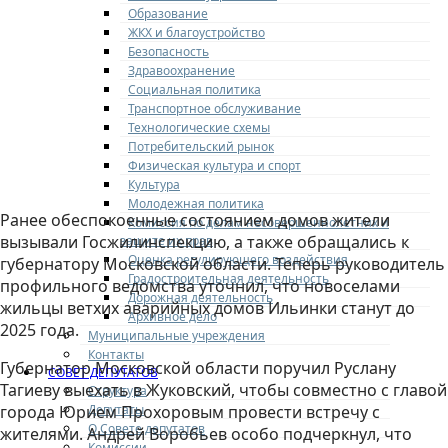
Образование
ЖКХ и благоустройство
Безопасность
Здравоохранение
Социальная политика
Транспортное обслуживание
Технологические схемы
Потребительский рынок
Физическая культура и спорт
Культура
Молодежная политика
Ранее обеспокоенные состоянием домов жители
Комиссия по делам несовершеннолетних и
вызывали Госжилинспекцию, а также обращались к
защите их прав
Оценка регулирующего воздействия
губернатору Московской области. Теперь руководитель
Градостроительная деятельность
профильного ведомства уточнил, что новоселами
Дорожная деятельность
жильцы ветхих аварийных домов Ильинки станут до
Архивное дело
2025 года.
Муниципальные учреждения
Контакты
Губернатор Московской области поручил Руслану
СОВЕТ ДЕПУТАТОВ
Тагиеву выехать в Жуковский, чтобы совместно с главой
Структура
Депутаты
города Юрием Прохоровым провести встречу с
О Совете депутатов
жителями. Андрей Воробьев особо подчеркнул, что
Комиссии