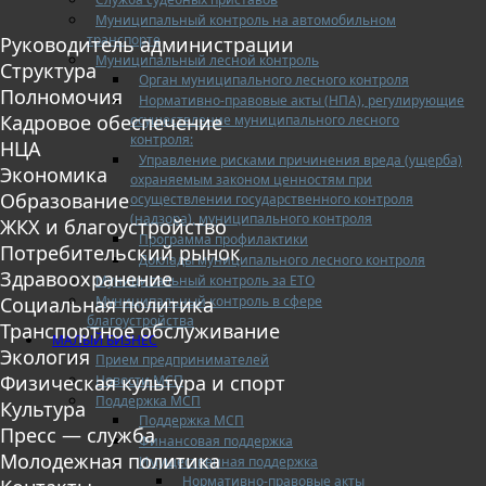
Муниципальный контроль на автомобильном
транспорте
Руководитель администрации
Муниципальный лесной контроль
Структура
Орган муниципального лесного контроля
Полномочия
Нормативно-правовые акты (НПА), регулирующие
Кадровое обеспечение
осуществление муниципального лесного
контроля:
НЦА
Управление рисками причинения вреда (ущерба)
Экономика
охраняемым законом ценностям при
Образование
осуществлении государственного контроля
(надзора), муниципального контроля
ЖКХ и благоустройство
Программа профилактики
Потребительский рынок
Доклады муниципального лесного контроля
Здравоохранение
Муниципальный контроль за ЕТО
Муниципальный контроль в сфере
Социальная политика
благоустройства
Транспортное обслуживание
МАЛЫЙ БИЗНЕС
Экология
Прием предпринимателей
Физическая культура и спорт
Новости МСП
Поддержка МСП
Культура
Поддержка МСП
Пресс — служба
Финансовая поддержка
Молодежная политика
Имущественная поддержка
Нормативно-правовые акты