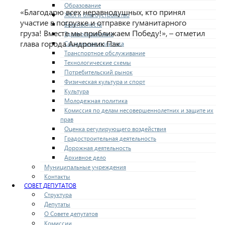
Образование
«Благодарю всех неравнодушных, кто принял
ЖКХ и благоустройство
участие в погрузке и отправке гуманитарного
Безопасность
груза! Вместе мы приближаем Победу!», – отметил
Здравоохранение
глава города Андроник Пак.
Социальная политика
Транспортное обслуживание
Технологические схемы
Потребительский рынок
Физическая культура и спорт
Культура
Молодежная политика
Комиссия по делам несовершеннолетних и защите их
прав
Оценка регулирующего воздействия
Градостроительная деятельность
Дорожная деятельность
Архивное дело
Муниципальные учреждения
Контакты
СОВЕТ ДЕПУТАТОВ
Структура
Депутаты
О Совете депутатов
Комиссии