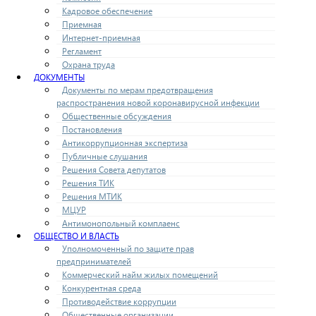
Кадровое обеспечение
Приемная
Интернет-приемная
Регламент
Охрана труда
ДОКУМЕНТЫ
Документы по мерам предотвращения
распространения новой коронавирусной инфекции
Общественные обсуждения
Постановления
Антикоррупционная экспертиза
Публичные слушания
Решения Совета депутатов
Решения ТИК
Решения МТИК
МЦУР
Антимонопольный комплаенс
ОБЩЕСТВО И ВЛАСТЬ
Уполномоченный по защите прав
предпринимателей
Коммерческий найм жилых помещений
Конкурентная среда
Противодействие коррупции
Общественные организации