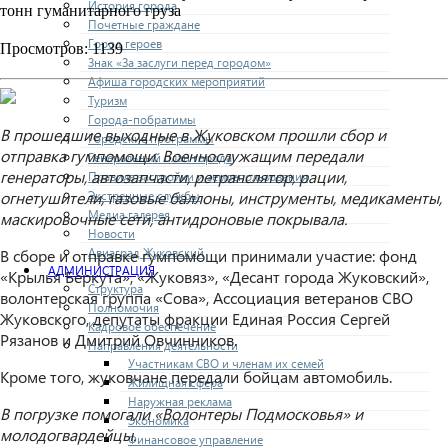
История города
тонн гуманитарного груза
Почетные граждане
Город героев
Просмотров: 1139
Знак «За заслуги перед городом»
Афиша городских мероприятий
Туризм
Города-побратимы
В прошедшие выходные в Жуковском прошли сбор и
Городские программы
отправка гумпомощи. Военнослужащим передали
Генеральный план города
генераторы, автозапчасти, ретранслятор, рации,
Правила застройки и землепользования
Экстренные службы
огнетушители, газовые баллоны, инструменты, медикаменты,
Медиа галерея
маскировочные сети, антидроновые покрывала.
Новости
Авиаград Жуковский
В сборе и отправке гумпомощи принимали участие: фонд
АДМИНИСТРАЦИЯ
«Крылья Беркута», «Жуковяз», «Десант города Жуковский»,
Структура
волонтерская группа «Сова», Ассоциация ветеранов СВО
Полномочия
Жуковского, депутаты фракции Единая Россия Сергей
Кадровое обеспечение
Рязанов и Дмитрий Овчинников.
Направления деятельности
Участникам СВО и членам их семей
Кроме того, жуковчане передали бойцам автомобиль.
Жилищная сфера
Наружная реклама
В погрузке помогали «Волонтеры Подмосковья» и
Экономика
молодогвардейцы.
Финансовое управление