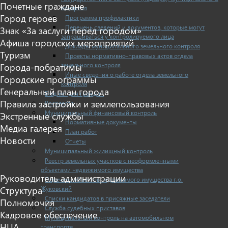
Почетные граждане
контроля
Город героев
Программа профилактики
Перечень сведений и документов, которые могут
Знак «За заслуги перед городом»
запрашиваться у контролируемого лица
Афиша городских мероприятий
Доклады муниципального земельного контроля
Туризм
Проекты нормативно-правовых актов отдела
земельного контроля
Города-побратимы
Иные сведения о работе отдела земельного
Городские программы
контроля
Генеральный план города
Бюджет для граждан
Правила застройки и землепользования
Росреестр
Муниципальный финансовый контроль
Экстренные службы
Нормативные документы
Медиа галерея
План работ
Новости
Отчеты
Муниципальный жилищный контроль
Реестр земельных участков с неоформленными
объектами недвижимого имущества
Руководитель администрации
Перечень объектов недвижимого имущества г.о.
Жуковский
Структура
Списки кандидатов в присяжные заседатели
Полномочия
Служба судебных приставов
Кадровое обеспечение
Муниципальный контроль на автомобильном
НЦА
транспорте