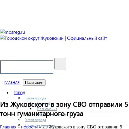
Городской округ Жуковский
Официальный сайт
ГЛАВНАЯ
Навигация
ГОРОД
Глава города
Из Жуковского в зону СВО отправили 5
Биография
Полномочия
тонн гуманитарного груза
Доклады и отчеты
Устав города
Символика города
Главная
новости
»
» Из Жуковского в зону СВО отправили 5