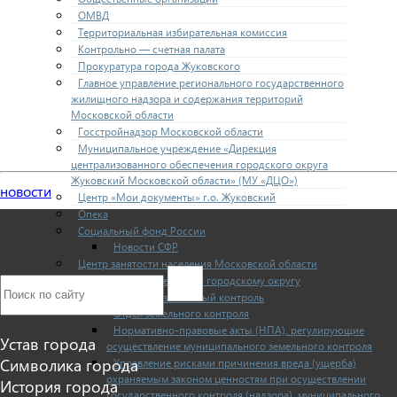
ОМВД
Территориальная избирательная комиссия
Контрольно — счетная палата
Прокуратура города Жуковского
Главное управление регионального государственного
жилищного надзора и содержания территорий
Московской области
Госстройнадзор Московской области
Муниципальное учреждение «Дирекция
централизованного обеспечения городского округа
Жуковский Московской области» (МУ «ДЦО»)
новости
Центр «Мои документы» г.о. Жуковский
Опека
Социальный фонд России
Новости СФР
Центр занятости населения Московской области
ОНД и ПР по Раменскому городскому округу
Муниципальный земельный контроль
Отдел земельного контроля
Нормативно-правовые акты (НПА), регулирующие
Устав города
осуществление муниципального земельного контроля
Символика города
Управление рисками причинения вреда (ущерба)
охраняемым законом ценностям при осуществлении
История города
государственного контроля (надзора), муниципального