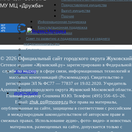
МУ МЦ «Дружба»
Предоставление имущества
Выкуп имущества
Прочие
Информационная поддержка
Консультационная поддержка
Инфраструктура поддержки
Совет по развитию и поддержке малого и среднего
предпринимательства
Контакты
Книга жалоб
© 2026 Официальный сайт городского округа Жуковский
Законодательство
Сетевое издание «Жуковский.ру» зарегистрировано в Федеральной
Конкурсы
службе по надзору в сфере связи, информационных технологий и
ОБРАЩЕНИЯ
Обращения граждан
массовых коммуникаций (Роскомнадзор). Свидетельство о
Графики личного приема граждан
регистрации ЭЛ № ФС77 — 77837 от 19.02.2020. Учредитель
Информация
Администрация городского округа Жуковский Московской области.
ИНВЕСТИЦИИ
Главный редактор Сошкина Ю.Ю. Телефон: (495) 556–65–26.
Инвестиционный паспорт
zhuk_ps@mosreg.ru
E‑mail:
Все права на материалы,
Муниципально-частное партнерство
опубликованные на сайте, защищены в соответствии с российским
Новости инвестиций
и международным законодательством об авторском праве и
смежных правах. Использование аудио-, фото- видео- и новостных
материалов, размещенных на сайте, допускается только с