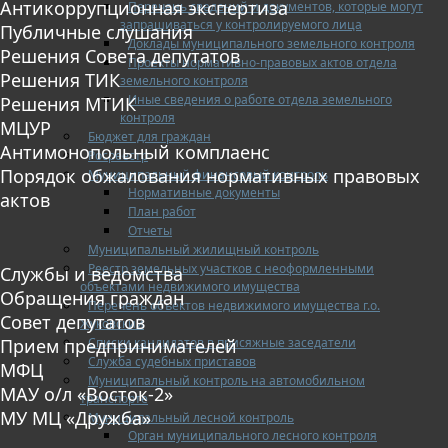
Антикоррупционная экспертиза
Перечень сведений и документов, которые могут
запрашиваться у контролируемого лица
Публичные слушания
Доклады муниципального земельного контроля
Решения Совета депутатов
Проекты нормативно-правовых актов отдела
Решения ТИК
земельного контроля
Иные сведения о работе отдела земельного
Решения МТИК
контроля
МЦУР
Бюджет для граждан
Антимонопольный комплаенс
Росреестр
Порядок обжалования нормативных правовых
Муниципальный финансовый контроль
Нормативные документы
актов
План работ
Отчеты
Муниципальный жилищный контроль
Реестр земельных участков с неоформленными
Службы и ведомства
объектами недвижимого имущества
Обращения граждан
Перечень объектов недвижимого имущества г.о.
Совет депутатов
Жуковский
Списки кандидатов в присяжные заседатели
Прием предпринимателей
Служба судебных приставов
МФЦ
Муниципальный контроль на автомобильном
МАУ о/л «Восток-2»
транспорте
МУ МЦ «Дружба»
Муниципальный лесной контроль
Орган муниципального лесного контроля