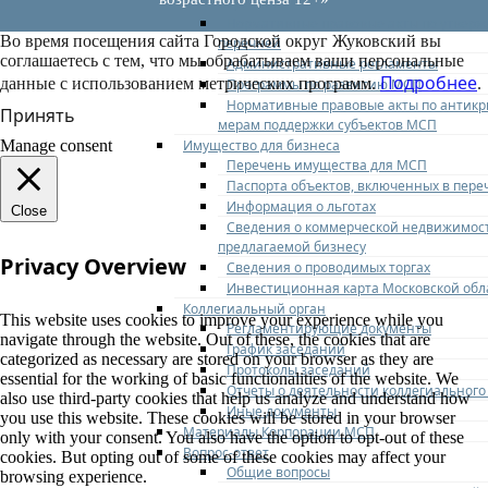
перечней
Нормативные правовые акты по утвер
Во время посещения сайта Городской округ Жуковский вы
перечней
соглашаетесь с тем, что мы обрабатываем ваши персональные
Административные регламенты
Подробнее
данные с использованием метрических программ.
.
Программы по развитию МСП
Нормативные правовые акты по антик
Принять
мерам поддержки субъектов МСП
Имущество для бизнеса
Manage consent
Перечень имущества для МСП
Паспорта объектов, включенных в пере
Информация о льготах
Close
Сведения о коммерческой недвижимос
предлагаемой бизнесу
Privacy Overview
Сведения о проводимых торгах
Инвестиционная карта Московской обл
Коллегиальный орган
This website uses cookies to improve your experience while you
Регламентирующие документы
navigate through the website. Out of these, the cookies that are
График заседаний
categorized as necessary are stored on your browser as they are
Протоколы заседаний
essential for the working of basic functionalities of the website. We
Отчеты о деятельности коллегиального
also use third-party cookies that help us analyze and understand how
Иные документы
you use this website. These cookies will be stored in your browser
Материалы Корпорации МСП
only with your consent. You also have the option to opt-out of these
Вопрос-ответ
cookies. But opting out of some of these cookies may affect your
Общие вопросы
browsing experience.