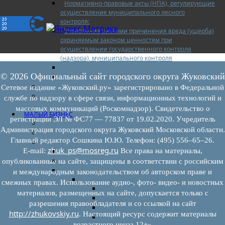
Нормативно-правовые акты (НПА), регулирующие
осуществление муниципального лесного
контроля:
Управление рисками причинения вреда (ущерба)
охраняемым законом ценностям при
осуществлении государственного контроля
(надзора), муниципального контроля
Программа профилактики
© 2026 Официальный сайт городского округа Жуковский
Доклады муниципального лесного контроля
Муниципальный контроль за ЕТО
Сетевое издание «Жуковский.ру» зарегистрировано в Федеральной
Муниципальный контроль в сфере
службе по надзору в сфере связи, информационных технологий и
благоустройства
массовых коммуникаций (Роскомнадзор). Свидетельство о
МАЛЫЙ БИЗНЕС
регистрации ЭЛ № ФС77 — 77837 от 19.02.2020. Учредитель
Прием предпринимателей
Администрация городского округа Жуковский Московской области.
Новости МСП
Главный редактор Сошкина Ю.Ю. Телефон: (495) 556–65–26.
Поддержка МСП
zhuk_ps@mosreg.ru
E‑mail:
Все права на материалы,
Поддержка МСП
Финансовая поддержка
опубликованные на сайте, защищены в соответствии с российским
Имущественная поддержка
и международным законодательством об авторском праве и
Нормативно-правовые акты
смежных правах. Использование аудио-, фото- видео- и новостных
Федеральное законодательство
материалов, размещенных на сайте, допускается только с
Региональное законодательство
разрешения правообладателя и со ссылкой на сайт
Порядок формирования и ведения пер
http://zhukovskiy.ru
. Настоящий ресурс содержит материалы
Порядок предоставления имущества из
возрастного ценза 12+»