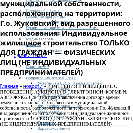
муниципальной собственности,
Туризм
Города-побратимы
расположенного на территории:
Городские программы
Г.о. Жуковский, вид разрешенного
Генеральный план города
Правила застройки и землепользования
использования: Индивидуальное
Экстренные службы
Медиа галерея
жилищное строительство ТОЛЬКО
Новости
ДЛЯ ГРАЖДАН — ФИЗИЧЕСКИХ
Авиаград Жуковский
АДМИНИСТРАЦИЯ
ЛИЦ (НЕ ИНДИВИДУАЛЬНЫХ
Структура
Полномочия
ПРЕДПРИНИМАТЕЛЕЙ)
Кадровое обеспечение
Направления деятельности
Участникам СВО и членам их семей
Главная
новости
»
» ИЗМЕНЕНИЯ В ИЗВЕЩЕНИЕ О
Жилищная сфера
ПРОВЕДЕНИИ АУКЦИОНА В ЭЛЕКТРОННОЙ ФОРМЕ №
Наружная реклама
АЗГЭ-ЖУК/23-2843 на право заключения договора аренды
Экономика
земельного участка, находящегося в муниципальной
Финансовое управление
собственности, расположенного на территории: Г.о. Жуковский,
Образование
вид разрешенного использования: Индивидуальное жилищное
ЖКХ и благоустройство
строительство ТОЛЬКО ДЛЯ ГРАЖДАН - ФИЗИЧЕСКИХ ЛИЦ
Безопасность
(НЕ ИНДИВИДУАЛЬНЫХ ПРЕДПРИНИМАТЕЛЕЙ)
Здравоохранение