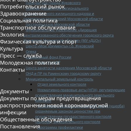
Прокуратура города Жуковского
Потребительский рынок
Главное управление регионального
Здравоохранение
государственного жилищного надзора и
содержания территорий Московской области
Социальная политика
Госстройнадзор Московской области
Транспортное обслуживание
Муниципальное учреждение «Дирекция
Экология
централизованного обеспечения городского округа
Жуковский Московской области» (МУ «ДЦО»)
Физическая культура и спорт
Центр «Мои документы» г.о. Жуковский
Культура
Опека
Пресс — служба
Социальный фонд России
Молодежная политика
Новости СФР
Центр занятости населения Московской области
Контакты
ОНД и ПР по Раменскому городскому округу
Муниципальный земельный контроль
Отдел земельного контроля
Нормативно-правовые акты (НПА), регулирующие
Документы
осуществление муниципального земельного
Документы по мерам предотвращения
контроля
распространения новой коронавирусной
Управление рисками причинения вреда (ущерба)
охраняемым законом ценностям при
инфекции
осуществлении государственного контроля
Общественные обсуждения
(надзора), муниципального контроля
Постановления
Программа профилактики