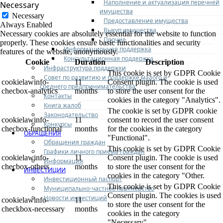
Наполнение и актуализация перечней
Necessary
имущества
Necessary
Предоставление имущества
Always Enabled
Выкуп имущества
Necessary cookies are absolutely essential for the website to function
Прочие
properly. These cookies ensure basic functionalities and security
Информационная поддержка
features of the website, anonymously.
Консультационная поддержка
Cookie
Duration
Description
Инфраструктура поддержки
This cookie is set by GDPR Cookie
Совет по развитию и поддержке малого и
cookielawinfo-
11
Consent plugin. The cookie is used
среднего предпринимательства
checbox-analytics
months
to store the user consent for the
Контакты
cookies in the category "Analytics".
Книга жалоб
The cookie is set by GDPR cookie
Законодательство
cookielawinfo-
11
consent to record the user consent
Конкурсы
checbox-functional
months
for the cookies in the category
ОБРАЩЕНИЯ
"Functional".
Обращения граждан
This cookie is set by GDPR Cookie
Графики личного приема граждан
cookielawinfo-
11
Consent plugin. The cookie is used
Информация
checbox-others
months
to store the user consent for the
ИНВЕСТИЦИИ
cookies in the category "Other.
Инвестиционный паспорт
This cookie is set by GDPR Cookie
Муниципально-частное партнерство
Consent plugin. The cookies is used
Новости инвестиций
cookielawinfo-
11
to store the user consent for the
checkbox-necessary
months
cookies in the category
"Necessary".