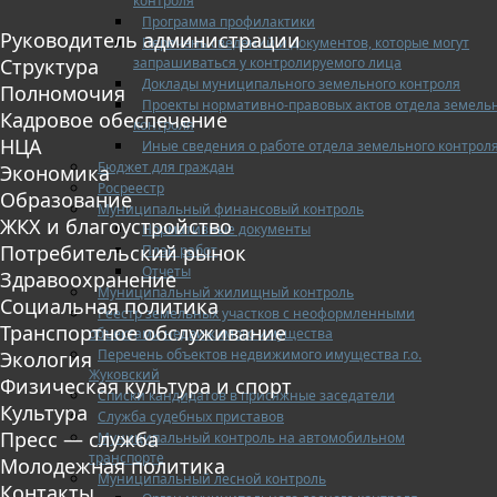
контроля
Программа профилактики
Руководитель администрации
Перечень сведений и документов, которые могут
запрашиваться у контролируемого лица
Структура
Доклады муниципального земельного контроля
Полномочия
Проекты нормативно-правовых актов отдела земель
Кадровое обеспечение
контроля
НЦА
Иные сведения о работе отдела земельного контрол
Бюджет для граждан
Экономика
Росреестр
Образование
Муниципальный финансовый контроль
ЖКХ и благоустройство
Нормативные документы
Потребительский рынок
План работ
Отчеты
Здравоохранение
Муниципальный жилищный контроль
Социальная политика
Реестр земельных участков с неоформленными
Транспортное обслуживание
объектами недвижимого имущества
Перечень объектов недвижимого имущества г.о.
Экология
Жуковский
Физическая культура и спорт
Списки кандидатов в присяжные заседатели
Культура
Служба судебных приставов
Пресс — служба
Муниципальный контроль на автомобильном
транспорте
Молодежная политика
Муниципальный лесной контроль
Контакты