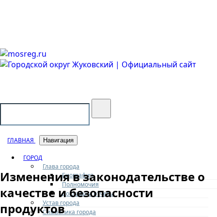
Городской округ Жуковский
Официальный сайт
ГЛАВНАЯ
Навигация
ГОРОД
Глава города
Изменения в законодательстве о
Биография
Полномочия
качестве и безопасности
Доклады и отчеты
Устав города
продуктов
Символика города