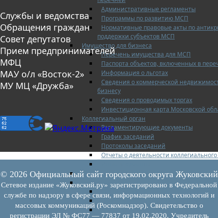
Административные регламенты
Службы и ведомства
Программы по развитию МСП
Обращения граждан
Нормативные правовые акты по антик
поддержки субъектов МСП
Совет депутатов
Имущество для бизнеса
Прием предпринимателей
Перечень имущества для МСП
МФЦ
Паспорта объектов, включенных в пере
МАУ о/л «Восток-2»
Информация о льготах
Сведения о коммерческой недвижимост
МУ МЦ «Дружба»
бизнесу
Сведения о проводимых торгах
Инвестиционная карта Московской обл
Коллегиальный орган
Регламентирующие документы
График заседаний
Протоколы заседаний
Отчеты о деятельности коллегиального
Иные документы
Материалы Корпорации МСП
© 2026 Официальный сайт городского округа Жуковский
Вопрос-ответ
Сетевое издание «Жуковский.ру» зарегистрировано в Федеральной
Общие вопросы
службе по надзору в сфере связи, информационных технологий и
Наполнение и актуализация перечней
массовых коммуникаций (Роскомнадзор). Свидетельство о
Предоставление имущества
регистрации ЭЛ № ФС77 — 77837 от 19.02.2020. Учредитель