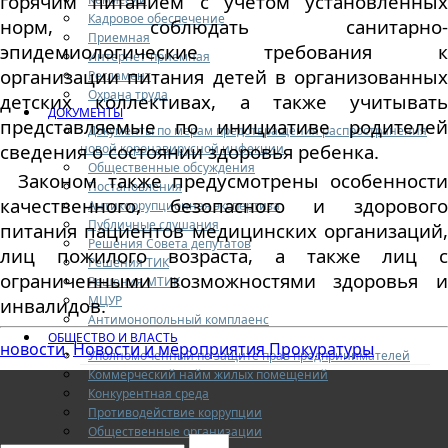
горячим питанием с учетом установленных
Кадровое обеспечение
норм, соблюдать санитарно-
Приемная
эпидемиологические требования к
Интернет-приемная
организации питания детей в организованных
Регламент
Охрана труда
детских коллективах, а также учитывать
ДОКУМЕНТЫ
представляемые по инициативе родителей
Документы по мерам предотвращения распространения
сведения о состоянии здоровья ребенка.
новой коронавирусной инфекции
Общественные обсуждения
Законом также предусмотрены особенности
Постановления
качественного, безопасного и здорового
Антикоррупционная экспертиза
Публичные слушания
питания пациентов медицинских организаций,
Решения Совета депутатов
лиц пожилого возраста, а также лиц с
Решения ТИК
ограниченными возможностями здоровья и
Решения МТИК
МЦУР
инвалидов.
Антимонопольный комплаенс
ОБЩЕСТВО И ВЛАСТЬ
новости
Новости и мероприятия Прокуратуры
,
Уполномоченный по защите прав предпринимателей
Коммерческий найм жилых помещений
Конкурентная среда
Противодействие коррупции
Общественные организации