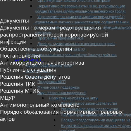
Орган муниципального лесного контроля
Нормативно-правовые акты (НПА), регулирующие
осуществление муниципального лесного контроля:
Управление рисками причинения вреда (ущерба)
Документы
охраняемым законом ценностям при осуществлении
Документы по мерам предотвращения
государственного контроля (надзора), муниципальног
контроля
распространения новой коронавирусной
Программа профилактики
инфекции
Доклады муниципального лесного контроля
Общественные обсуждения
Муниципальный контроль за ЕТО
Постановления
Муниципальный контроль в сфере благоустройства
МАЛЫЙ БИЗНЕС
Антикоррупционная экспертиза
Прием предпринимателей
Публичные слушания
Новости МСП
Решения Совета депутатов
Поддержка МСП
Поддержка МСП
Решения ТИК
Финансовая поддержка
Решения МТИК
Имущественная поддержка
МЦУР
Нормативно-правовые акты
Федеральное законодательство
Антимонопольный комплаенс
Региональное законодательство
Порядок обжалования нормативных правовых
Порядок формирования и ведения пер
актов
Порядок предоставления имущества из
Нормативные правовые акты по утвер
перечней