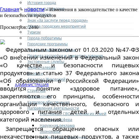
История города
Почетные граждане
Главная
новости
»
» Изменения в законодательстве о качестве
Город героев
и безопасности продуктов
Знак «За заслуги перед городом»
Афиша городских мероприятий
Просмотров: 2440
Туризм
Города-побратимы
Городские программы
Федеральным законом от 01.03.2020 №47-ФЗ
Генеральный план города
Правила застройки и землепользования
«О внесении изменений в Федеральный закон
Экстренные службы
«О качестве и безопасности пищевых
Медиа галерея
продуктов» и статью 37 Федерального закона
Новости
Авиаград Жуковский
«Об образовании в Российской Федерации»
АДМИНИСТРАЦИЯ
вводится понятие «здоровое питание»,
Структура
закрепляются его принципы, особенности
Полномочия
Кадровое обеспечение
организации качественного, безопасного и
Направления деятельности
здорового питания детей и отдельных
Участникам СВО и членам их семей
категорий населения.
Жилищная сфера
Наружная реклама
Запрещается обращение опасных или
Экономика
некачественных пищевых продуктов, а также
Финансовое управление