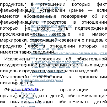
продуктов, в отношении которых факт
Образование
ЖКХ и благоустройство
фальсификации установлен (ранее — если
Безопасность
имеются обоснованные подозрения об их
Здравоохранение
фальсификации), продуктов, в отношении
Социальная политика
Транспортное обслуживание
которых не может быть подтверждена
Технологические схемы
прослеживаемость, которые не имеют
Потребительский рынок
маркировки, содержащей сведения о пищевых
Физическая культура и спорт
Культура
продуктах, либо в отношении которых не
Молодежная политика
имеется таких сведений.
Комиссия по делам несовершеннолетних и защите и
прав
Исключены положения об обязательной
Оценка регулирующего воздействия
государственной регистрации отдельных видов
Градостроительная деятельность
пищевых продуктов, материалов и изделий.
Дорожная деятельность
Архивное дело
Установлены требования к организации
Муниципальные учреждения
питания детей.
Контакты
Образовательные организации и
СОВЕТ ДЕПУТАТОВ
Структура
организации отдыха детей, обеспечивающие
Депутаты
их питание, обязаны обеспечивать детей
О Совете депутатов
Комиссии