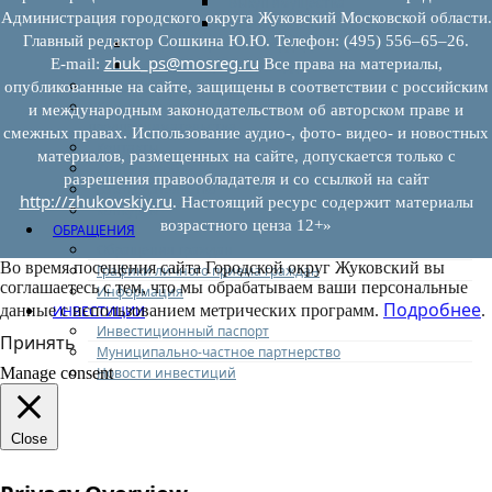
Выкуп имущества
Администрация городского округа Жуковский Московской области.
Прочие
Главный редактор Сошкина Ю.Ю. Телефон: (495) 556–65–26.
Информационная поддержка
zhuk_ps@mosreg.ru
E‑mail:
Все права на материалы,
Консультационная поддержка
Инфраструктура поддержки
опубликованные на сайте, защищены в соответствии с российским
Совет по развитию и поддержке малого и среднего
и международным законодательством об авторском праве и
предпринимательства
смежных правах. Использование аудио-, фото- видео- и новостных
Контакты
материалов, размещенных на сайте, допускается только с
Книга жалоб
разрешения правообладателя и со ссылкой на сайт
Законодательство
http://zhukovskiy.ru
. Настоящий ресурс содержит материалы
Конкурсы
возрастного ценза 12+»
ОБРАЩЕНИЯ
Обращения граждан
Во время посещения сайта Городской округ Жуковский вы
Графики личного приема граждан
соглашаетесь с тем, что мы обрабатываем ваши персональные
Информация
Подробнее
данные с использованием метрических программ.
.
ИНВЕСТИЦИИ
Инвестиционный паспорт
Принять
Муниципально-частное партнерство
Новости инвестиций
Manage consent
Close