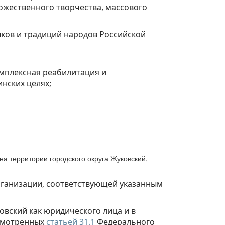
ожественного творчества, массового
ыков и традиций народов Российской
омплексная реабилитация и
нских целях;
а территории городского округа Жуковский,
рганизации, соответствующей указанным
овский как юридического лица и в
усмотренных
статьей 31.1
Федерального