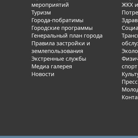
мероприятий
ЖКХ и
Туризм
Потре
Города-побратимы
Здрав
Городские программы
Социа
Генеральный план города
Транс
Правила застройки и
обсл
землепользования
Эколо
Экстренные службы
Физич
Медиа галерея
спорт
Новости
Культ
Пресс
Молод
Конта