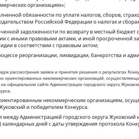
оммерческих организациях»;
олненной обязанности по уплате налогов, сборов, страх
одательством Российской Федерации о налогах и сборах
роченной задолженности по возврату в местный бюджет 
твии с иными правовыми актами, и иной просроченной 
идии в соответствии с правовым актом;
роцессе реорганизации, ликвидации, банкротства и ад
рядок рассмотрения заявок и принятия решения о результатах Кон
но ориентированных некоммерческих организаций, осуществляющих
на официальном сайте Администрации городского округа Жуковск
урса.
 ориентированным некоммерческим организациям, осуще
Жуковский и победителем Конкурса.
ии между Администрацией городского округа Жуковский
и) календарных дней с даты утверждения протокола Кон