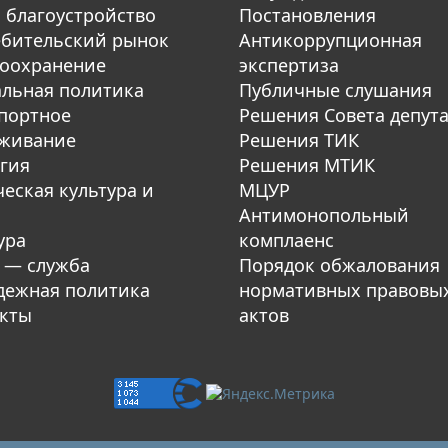
 благоустройство
Постановления
бительский рынок
Антикоррупционная
оохранение
экспертиза
льная политика
Публичные слушания
портное
Решения Совета депут
уживание
Решения ТИК
гия
Решения МТИК
еская культура и
МЦУР
Антимонопольный
ура
комплаенс
 — служба
Порядок обжалования
ежная политика
нормативных правовы
кты
актов