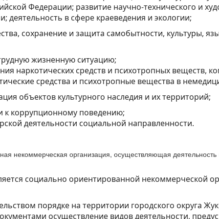
ийской Федерации; развитие научно-технического и худ
и; деятельность в сфере краеведения и экологии;
ства, сохранение и защита самобытности, культуры, яз
 трудную жизненную ситуацию;
ния наркотических средств и психотропных веществ, к
ические средства и психотропные вещества в немедици
ация объектов культурного наследия и их территорий;
и к коррупционному поведению;
ерской деятельности социальной направленности.
ная некоммерческая организация, осуществляющая деятельность н
авляется социально ориентированной некоммерческой о
ельством порядке на территории городского округа Жук
документами осуществление видов деятельности, пред