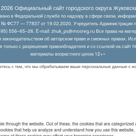
 2026 Официальный сайт городского округа Жуковск
овано в Федеральной службе по надзору в сфере связи, информ
Л № ФС77 — 77837 от 19.02.2020. Учредитель Администрация г
95) 556–65–26. E‑mail:
Все права на мате
zhuk_ps@mosreg.ru
 законодательством об авторском праве и смежных правах. Испо
я только с разрешения правообладателя и со ссылкой на сайт
h
материалы возрастного ценза 12+»
аетесь с тем, что мы обрабатываем ваши персональные данные с 
e through the website. Out of these, the cookies that are categorized 
y cookies that help us analyze and understand how you use this website.
f some of these cookies may affect your browsing experience.