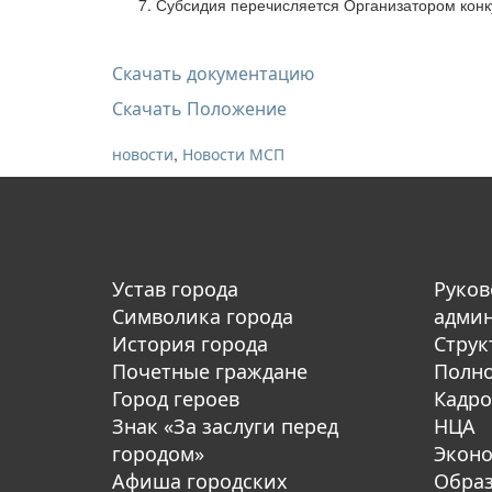
Субсидия перечисляется Организатором конку
Скачать документацию
Скачать Положение
,
новости
Новости МСП
Устав города
Руков
Символика города
адми
История города
Струк
Почетные граждане
Полн
Город героев
Кадро
Знак «За заслуги перед
НЦА
городом»
Экон
Афиша городских
Обра