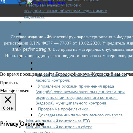
Реестр земельных участков с
неоформленными объектами недвижимого
имущества
Перечень объектов недвижимого имущества
г.о. Жуковский
Списки кандидатов в присяжные заседатели
Сетевое издание «Жуковский.ру» зарегистрировано в Федерал
Служба судебных приставов
регистрации ЭЛ № ФС77 — 77837 от 19.02.2020. Учредитель Адм
Муниципальный контроль на автомобильном
zhuk_ps@mosreg.ru
Все права на материалы, опубликованны
транспорте
Использование аудио-, фото- видео- и новостных материалов, ра
Муниципальный лесной контроль
Орган муниципального лесного контроля
Нормативно-правовые акты (НПА),
регулирующие осуществление муниципального
Во время посещения сайта Городской округ Жуковский вы согла
лесного контроля:
Принять
Управление рисками причинения вреда
Manage consent
(ущерба) охраняемым законом ценностям при
осуществлении государственного контроля
(надзора), муниципального контроля
Программа профилактики
Close
Доклады муниципального лесного контроля
Муниципальный контроль за ЕТО
Privacy Overview
Муниципальный контроль в сфере
благоустройства