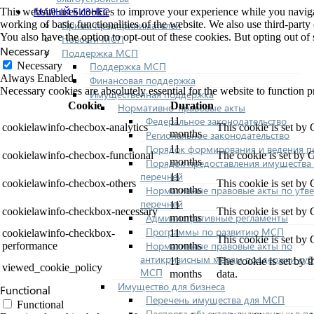
МАЛЫЙ БИЗНЕС
This website uses cookies to improve your experience while you navigate
Прием предпринимателей
working of basic functionalities of the website. We also use third-part
You also have the option to opt-out of these cookies. But opting out o
Новости МСП
Necessary
Поддержка МСП
Поддержка МСП
Necessary
Always Enabled
Финансовая поддержка
Necessary cookies are absolutely essential for the website to function p
Имущественная поддержка
Cookie
Duration
Нормативно-правовые акты
Федеральное законодательство
11
cookielawinfo-checbox-analytics
This cookie is set by
months
Региональное законодательство
Порядок формирования и ведения п
11
cookielawinfo-checbox-functional
The cookie is set by 
months
Порядок предоставления имущества 
перечней
11
cookielawinfo-checbox-others
This cookie is set by
Нормативные правовые акты по утв
months
перечней
11
cookielawinfo-checkbox-necessary
This cookie is set by
Административные регламенты
months
Программы по развитию МСП
cookielawinfo-checkbox-
11
This cookie is set by
Нормативные правовые акты по
performance
months
антикризисным мерам поддержки суб
11
The cookie is set by 
viewed_cookie_policy
МСП
months
data.
Имущество для бизнеса
Functional
Перечень имущества для МСП
Functional
Паспорта объектов, включенных в п