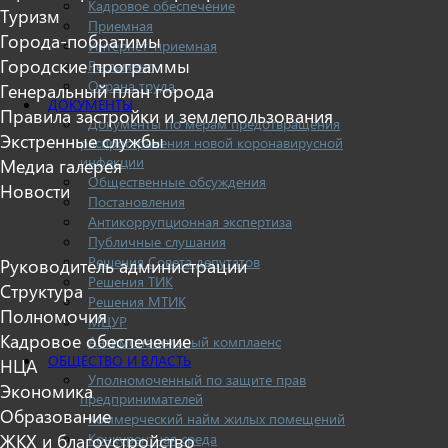
Кадровое обеспечение
Туризм
Приемная
Города-побратимы
Интернет-приемная
Городские программы
Регламент
Охрана труда
Генеральный план города
ДОКУМЕНТЫ
Правила застройки и землепользования
Документы по мерам предотвращения
Экстренные службы
распространения новой коронавирусной
инфекции
Медиа галерея
Общественные обсуждения
Новости
Постановления
Антикоррупционная экспертиза
Публичные слушания
Решения Совета депутатов
Руководитель администрации
Решения ТИК
Структура
Решения МТИК
Полномочия
МЦУР
Кадровое обеспечение
Антимонопольный комплаенс
ОБЩЕСТВО И ВЛАСТЬ
НЦА
Уполномоченный по защите прав
Экономика
предпринимателей
Образование
Коммерческий найм жилых помещений
ЖКХ и благоустройство
Конкурентная среда