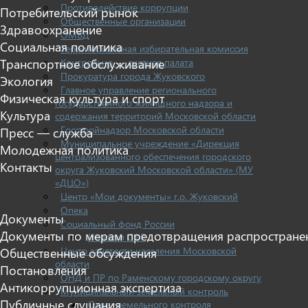
Противодействие коррупции
Потребительский рынок
Общественные организации
Здравоохранение
ОМВД
Социальная политика
Территориальная избирательная комиссия
Транспортное обслуживание
Контрольно — счетная палата
Прокуратура города Жуковского
Экология
Главное управление регионального
Физическая культура и спорт
государственного жилищного надзора и
Культура
содержания территорий Московской области
Госстройнадзор Московской области
Пресс — служба
Муниципальное учреждение «Дирекция
Молодежная политика
централизованного обеспечения городского
Контакты
округа Жуковский Московской области» (МУ
«ДЦО»)
Центр «Мои документы» г.о. Жуковский
Опека
Документы
Социальный фонд России
Документы по мерам предотвращения распростране
Новости СФР
Центр занятости населения Московской
Общественные обсуждения
области
Постановления
ОНД и ПР по Раменскому городскому округу
Антикоррупционная экспертиза
Муниципальный земельный контроль
Публичные слушания
Отдел земельного контроля