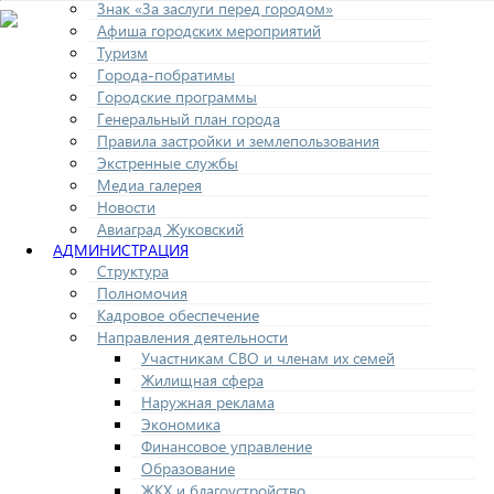
Знак «За заслуги перед городом»
Афиша городских мероприятий
Туризм
Города-побратимы
Городские программы
Генеральный план города
Правила застройки и землепользования
Экстренные службы
Медиа галерея
Новости
Авиаград Жуковский
АДМИНИСТРАЦИЯ
Структура
Полномочия
Кадровое обеспечение
Направления деятельности
Участникам СВО и членам их семей
Жилищная сфера
Наружная реклама
Экономика
Финансовое управление
Образование
ЖКХ и благоустройство