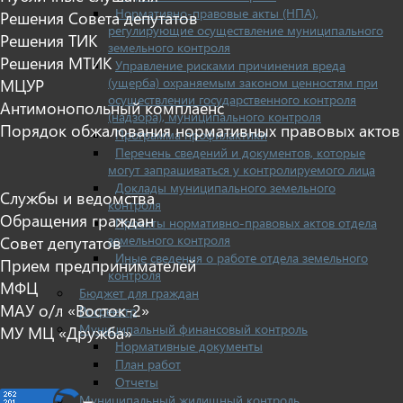
Нормативно-правовые акты (НПА),
Решения Совета депутатов
регулирующие осуществление муниципального
Решения ТИК
земельного контроля
Решения МТИК
Управление рисками причинения вреда
(ущерба) охраняемым законом ценностям при
МЦУР
осуществлении государственного контроля
Антимонопольный комплаенс
(надзора), муниципального контроля
Порядок обжалования нормативных правовых актов
Программа профилактики
Перечень сведений и документов, которые
могут запрашиваться у контролируемого лица
Доклады муниципального земельного
Службы и ведомства
контроля
Обращения граждан
Проекты нормативно-правовых актов отдела
земельного контроля
Совет депутатов
Иные сведения о работе отдела земельного
Прием предпринимателей
контроля
МФЦ
Бюджет для граждан
МАУ о/л «Восток-2»
Росреестр
Муниципальный финансовый контроль
МУ МЦ «Дружба»
Нормативные документы
План работ
Отчеты
Муниципальный жилищный контроль