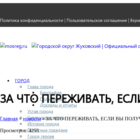
Политика конфиденциальности
Пользовательское соглашение
|
|
Верси
ГОРОД
Глава города
Биография
ЗА ЧТО ПЕРЕЖИВАТЬ, ЕСЛ
Полномочия
Доклады и отчеты
Устав города
Символика города
Главная
новости
»
» ЗА ЧТО ПЕРЕЖИВАТЬ, ЕСЛИ ВЫ ПОЛУ
История города
Почетные граждане
Просмотров: 4255
Город героев