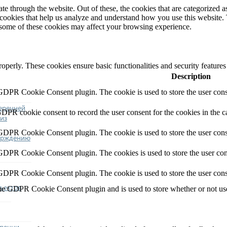
 through the website. Out of these, the cookies that are categorized as
y cookies that help us analyze and understand how you use this website.
f some of these cookies may affect your browsing experience.
roperly. These cookies ensure basic functionalities and security feature
Description
 GDPR Cookie Consent plugin. The cookie is used to store the user conse
еречней
GDPR cookie consent to record the user consent for the cookies in the c
из
 GDPR Cookie Consent plugin. The cookie is used to store the user conse
ерждению
 GDPR Cookie Consent plugin. The cookies is used to store the user con
 GDPR Cookie Consent plugin. The cookie is used to store the user cons
ъектов
the GDPR Cookie Consent plugin and is used to store whether or not user
еречни