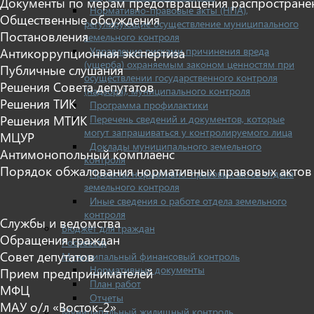
Документы по мерам предотвращения распростране
Нормативно-правовые акты (НПА),
Общественные обсуждения
регулирующие осуществление муниципального
Постановления
земельного контроля
Управление рисками причинения вреда
Антикоррупционная экспертиза
(ущерба) охраняемым законом ценностям при
Публичные слушания
осуществлении государственного контроля
Решения Совета депутатов
(надзора), муниципального контроля
Решения ТИК
Программа профилактики
Перечень сведений и документов, которые
Решения МТИК
могут запрашиваться у контролируемого лица
МЦУР
Доклады муниципального земельного
Антимонопольный комплаенс
контроля
Порядок обжалования нормативных правовых актов
Проекты нормативно-правовых актов отдела
земельного контроля
Иные сведения о работе отдела земельного
контроля
Службы и ведомства
Бюджет для граждан
Обращения граждан
Росреестр
Совет депутатов
Муниципальный финансовый контроль
Нормативные документы
Прием предпринимателей
План работ
МФЦ
Отчеты
МАУ о/л «Восток-2»
Муниципальный жилищный контроль