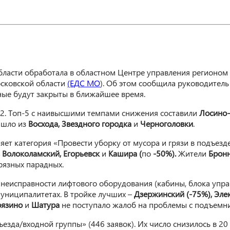
ласти обработала в областном Центре управления регионом 
сковской области
(ЕДС МО
). Об этом сообщила руководител
ьные будут закрыты в ближайшее время.
 32. Топ-5 с наивысшими темпами снижения составили
Лосино-
ишло
из
Восхода, Звездного городка
и
Черноголовки
.
 категория «Провести уборку от мусора и грязи в подъезде» 
 Волоколамский, Егорьевск
и
Кашира (
по
-50%).
Жители
Бронн
рязных парадных.
 неисправности лифтового оборудования (кабины, блока упра
муниципалитетах. В тройке лучших –
Дзержинский (-75%), Элек
рязино
и
Шатура
не поступало жалоб на проблемы с подъемн
ъезда/входной группы» (446 заявок). Их число снизилось в 