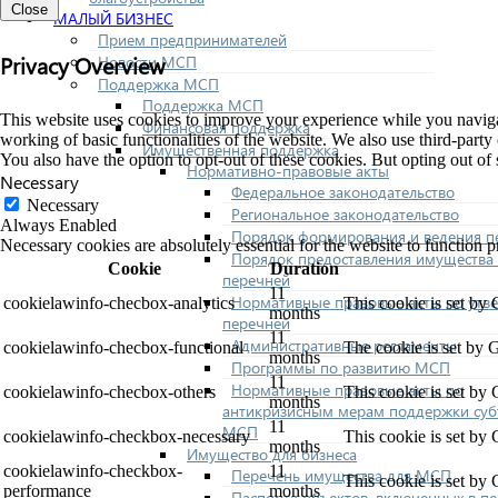
Close
МАЛЫЙ БИЗНЕС
Прием предпринимателей
Privacy Overview
Новости МСП
Поддержка МСП
Поддержка МСП
This website uses cookies to improve your experience while you navigate
Финансовая поддержка
working of basic functionalities of the website. We also use third-part
Имущественная поддержка
You also have the option to opt-out of these cookies. But opting out o
Нормативно-правовые акты
Necessary
Федеральное законодательство
Necessary
Региональное законодательство
Always Enabled
Порядок формирования и ведения п
Necessary cookies are absolutely essential for the website to function p
Порядок предоставления имущества 
Cookie
Duration
перечней
11
Нормативные правовые акты по утв
cookielawinfo-checbox-analytics
This cookie is set by
months
перечней
11
Административные регламенты
cookielawinfo-checbox-functional
The cookie is set by 
months
Программы по развитию МСП
11
Нормативные правовые акты по
cookielawinfo-checbox-others
This cookie is set by
months
антикризисным мерам поддержки суб
11
МСП
cookielawinfo-checkbox-necessary
This cookie is set by
months
Имущество для бизнеса
cookielawinfo-checkbox-
11
Перечень имущества для МСП
This cookie is set by
performance
months
Паспорта объектов, включенных в п