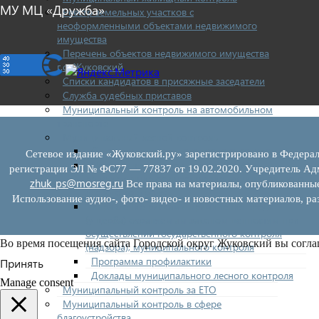
МУ МЦ «Дружба»
Реестр земельных участков с
неоформленными объектами недвижимого
имущества
Перечень объектов недвижимого имущества
г.о. Жуковский
Списки кандидатов в присяжные заседатели
Служба судебных приставов
Муниципальный контроль на автомобильном
транспорте
Муниципальный лесной контроль
Орган муниципального лесного контроля
Сетевое издание «Жуковский.ру» зарегистрировано в Федерал
Нормативно-правовые акты (НПА),
регистрации ЭЛ № ФС77 — 77837 от 19.02.2020. Учредитель Адм
регулирующие осуществление муниципального
zhuk_ps@mosreg.ru
Все права на материалы, опубликованны
лесного контроля:
Использование аудио-, фото- видео- и новостных материалов, ра
Управление рисками причинения вреда
(ущерба) охраняемым законом ценностям при
осуществлении государственного контроля
Во время посещения сайта Городской округ Жуковский вы согла
(надзора), муниципального контроля
Программа профилактики
Принять
Доклады муниципального лесного контроля
Manage consent
Муниципальный контроль за ЕТО
Муниципальный контроль в сфере
благоустройства