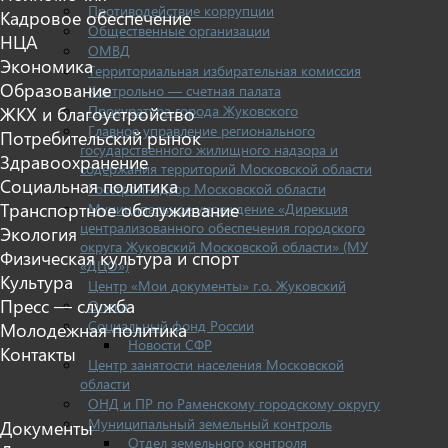
Противодействие коррупции
Кадровое обеспечение
Общественные организации
НЦА
ОМВД
Экономика
Территориальная избирательная комиссия
Образование
Контрольно — счетная палата
Прокуратура города Жуковского
ЖКХ и благоустройство
Главное управление регионального
Потребительский рынок
государственного жилищного надзора и
Здравоохранение
содержания территорий Московской области
Социальная политика
Госстройнадзор Московской области
Транспортное обслуживание
Муниципальное учреждение «Дирекция
централизованного обеспечения городского
Экология
округа Жуковский Московской области» (МУ
Физическая культура и спорт
«ДЦО»)
Культура
Центр «Мои документы» г.о. Жуковский
Пресс — служба
Опека
Социальный фонд России
Молодежная политика
Новости СФР
Контакты
Центр занятости населения Московской
области
ОНД и ПР по Раменскому городскому округу
Муниципальный земельный контроль
Документы
Отдел земельного контроля