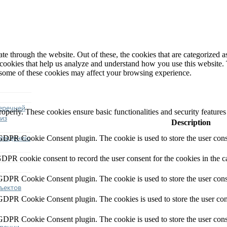
 through the website. Out of these, the cookies that are categorized as
y cookies that help us analyze and understand how you use this website.
f some of these cookies may affect your browsing experience.
еречней
roperly. These cookies ensure basic functionalities and security feature
из
Description
ерждению
 GDPR Cookie Consent plugin. The cookie is used to store the user conse
GDPR cookie consent to record the user consent for the cookies in the c
 GDPR Cookie Consent plugin. The cookie is used to store the user conse
ъектов
 GDPR Cookie Consent plugin. The cookies is used to store the user con
 GDPR Cookie Consent plugin. The cookie is used to store the user cons
еречни