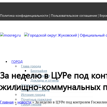
Политика конфиденциальности
Пользовательское соглашение
|
|
Верси
ГОРОД
Глава города
Биография
За неделю в ЦУРе под кон
Полномочия
Доклады и отчеты
жилищно-коммунальных п
Устав города
Символика города
История города
Почетные граждане
Главная
новости
»
» За неделю в ЦУРе под контролем Госжили
Город героев