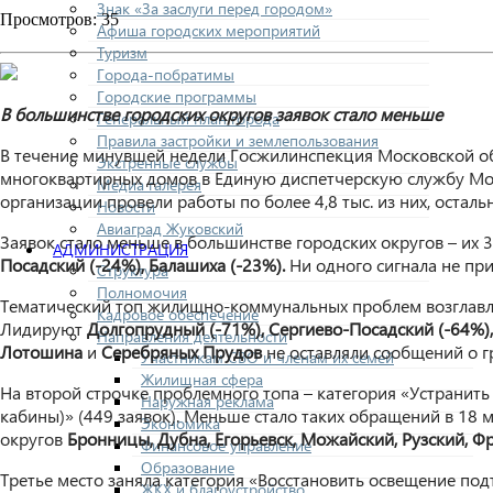
Знак «За заслуги перед городом»
Просмотров: 35
Афиша городских мероприятий
Туризм
Города-побратимы
Городские программы
В большинстве городских округов заявок стало меньше
Генеральный план города
Правила застройки и землепользования
В течение минувшей недели Госжилинспекция Московской об
Экстренные службы
многоквартирных домов в Единую диспетчерскую службу Мо
Медиа галерея
организации провели работы по более 4,8 тыс. из них, остал
Новости
Авиаград Жуковский
Заявок стало меньше в большинстве городских округов – их
АДМИНИСТРАЦИЯ
Посадский (-24%), Балашиха (-23%).
Ни одного сигнала
не пр
Структура
Полномочия
Тематический топ жилищно-коммунальных проблем возглавляет
Кадровое обеспечение
Лидируют
Долгопрудный (-71%), Сергиево-Посадский (-64%),
Направления деятельности
Лотошина
и
Серебряных Прудов
не оставляли сообщений о г
Участникам СВО и членам их семей
Жилищная сфера
На второй строчке проблемного топа – категория «Устранить
Наружная реклама
кабины)» (449 заявок). Меньше стало таких обращений в 18 
Экономика
округов
Бронницы, Дубна, Егорьевск, Можайский,
Рузский, Ф
Финансовое управление
Образование
Третье место заняла категория «Восстановить освещение под
ЖКХ и благоустройство