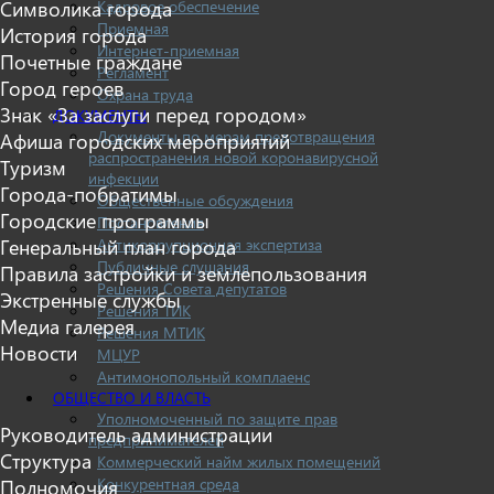
Кадровое обеспечение
Символика города
Приемная
История города
Интернет-приемная
Почетные граждане
Регламент
Город героев
Охрана труда
Знак «За заслуги перед городом»
ДОКУМЕНТЫ
Документы по мерам предотвращения
Афиша городских мероприятий
распространения новой коронавирусной
Туризм
инфекции
Города-побратимы
Общественные обсуждения
Городские программы
Постановления
Антикоррупционная экспертиза
Генеральный план города
Публичные слушания
Правила застройки и землепользования
Решения Совета депутатов
Экстренные службы
Решения ТИК
Медиа галерея
Решения МТИК
Новости
МЦУР
Антимонопольный комплаенс
ОБЩЕСТВО И ВЛАСТЬ
Уполномоченный по защите прав
Руководитель администрации
предпринимателей
Структура
Коммерческий найм жилых помещений
Конкурентная среда
Полномочия