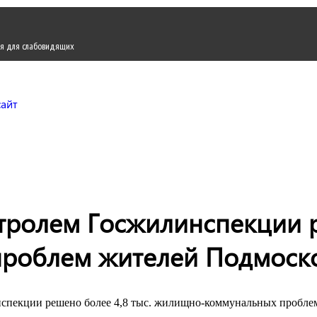
я для слабовидящих
Городской округ Жуков
Официальный сайт
тролем Госжилинспекции р
роблем жителей Подмоск
нспекции решено более 4,8 тыс. жилищно-коммунальных пробле