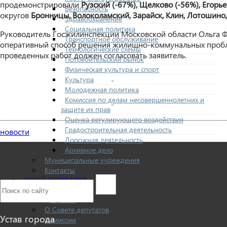
продемонстрировали
Рузский (-67%), Щелково (-56%), Егорь
Безопасность
округов
Бронницы, Волоколамский, Зарайск, Клин, Лотошин
Здравоохранение
Социальная политика
Руководитель Госжилинспекции Московской области Ольга 
Транспортное обслуживание
оперативный способ решения жилищно-коммунальных проблем.
Технологические схемы
проведенных работ должен согласовать заявитель.
Потребительский рынок
Физическая культура и спорт
Культура
Молодежная политика
Комиссия по делам несовершеннолетних и
защите их прав
Оценка регулирующего воздействия
Градостроительная деятельность
новости
Дорожная деятельность
Архивное дело
Муниципальные учреждения
Контакты
СОВЕТ ДЕПУТАТОВ
Структура
Депутаты
О Совете депутатов
Устав города
Комиссии