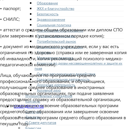
Образование
• паспорт;
ЖКХ и благоустройство
Безопасность
• СНИЛС;
Здравоохранение
Социальная политика
• аттестат о среднем общем образовании или диплом СПО
Транспортное обслуживание
(или заверенная в установленном порядке копия);
Технологические схемы
Потребительский рынок
• документ из медицинского учреждения, если у вас есть
Физическая культура и спорт
ограничения по здоровью (справка или ее заверенная копия
Культура
Молодежная политика
об инвалидности, копия рекомендаций психолого-медико-
Комиссия по делам несовершеннолетних и защите их
педагогической комиссии).
прав
Оценка регулирующего воздействия
Лица, обучающиеся по программам среднего
Градостроительная деятельность
профессионального образования, и обучающиеся,
Дорожная деятельность
получающие среднее образование в иностранных
Архивное дело
образовательных организациях, при подаче заявления
Муниципальные учреждения
предоставляют справку из образовательной организации,
Контакты
подтверждающую освоение образовательных программ
СОВЕТ ДЕПУТАТОВ
среднего общего образования или завершение освоение
Структура
образовательных программ среднего общего образования в
Депутаты
О Совете депутатов
текущем году.
Комиссии