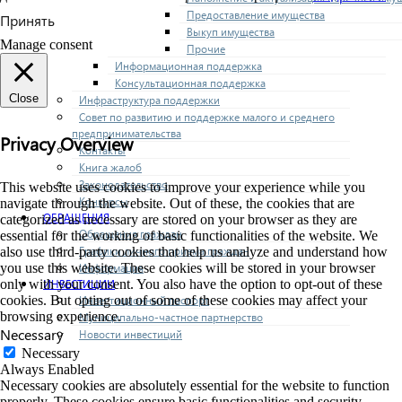
Предоставление имущества
Принять
Выкуп имущества
Manage consent
Прочие
Информационная поддержка
Консультационная поддержка
Close
Инфраструктура поддержки
Совет по развитию и поддержке малого и среднего
предпринимательства
Privacy Overview
Контакты
Книга жалоб
Законодательство
This website uses cookies to improve your experience while you
Конкурсы
navigate through the website. Out of these, the cookies that are
ОБРАЩЕНИЯ
categorized as necessary are stored on your browser as they are
Обращения граждан
essential for the working of basic functionalities of the website. We
Графики личного приема граждан
also use third-party cookies that help us analyze and understand how
Информация
you use this website. These cookies will be stored in your browser
ИНВЕСТИЦИИ
only with your consent. You also have the option to opt-out of these
Инвестиционный паспорт
cookies. But opting out of some of these cookies may affect your
browsing experience.
Муниципально-частное партнерство
Necessary
Новости инвестиций
Necessary
Always Enabled
Necessary cookies are absolutely essential for the website to function
properly. These cookies ensure basic functionalities and security