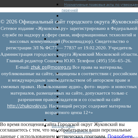
Нормативные правовые акты по утвержде
перечней
Административные регламенты
© 2026 Официальный сайт городского округа Жуковский
Программы по развитию МСП
Нормативные правовые акты по антикриз
Сетевое издание «Жуковский.ру» зарегистрировано в Федеральной
мерам поддержки субъектов МСП
службе по надзору в сфере связи, информационных технологий и
Имущество для бизнеса
массовых коммуникаций (Роскомнадзор). Свидетельство о
Перечень имущества для МСП
регистрации ЭЛ № ФС77 — 77837 от 19.02.2020. Учредитель
Паспорта объектов, включенных в перечн
Администрация городского округа Жуковский Московской области.
Информация о льготах
Главный редактор Сошкина Ю.Ю. Телефон: (495) 556–65–26.
Сведения о коммерческой недвижимости,
zhuk_ps@mosreg.ru
E‑mail:
Все права на материалы,
предлагаемой бизнесу
Сведения о проводимых торгах
опубликованные на сайте, защищены в соответствии с российским
Инвестиционная карта Московской област
и международным законодательством об авторском праве и
Коллегиальный орган
смежных правах. Использование аудио-, фото- видео- и новостных
Регламентирующие документы
материалов, размещенных на сайте, допускается только с
График заседаний
разрешения правообладателя и со ссылкой на сайт
Протоколы заседаний
http://zhukovskiy.ru
. Настоящий ресурс содержит материалы
Отчеты о деятельности коллегиального ор
возрастного ценза 12+»
Иные документы
Материалы Корпорации МСП
Во время посещения сайта Городской округ Жуковский вы
Вопрос-ответ
соглашаетесь с тем, что мы обрабатываем ваши персональные
Общие вопросы
Подробнее
данные с использованием метрических программ.
.
Наполнение и актуализация перечней иму