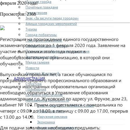
История города
февраля 2020 года!
Почетные граждане
Город героев
Просмотров: 2368
Знак «За заслуги перед городом»
Афиша городских мероприятий
Туризм
Города-побратимы
Регистрация на прохождение единого государственного
Городские программы
экзамена проводится до 1 февраля 2020 года. Заявление на
Генеральный план города
участие выпускники этого года подают в
Правила застройки и землепользования
Экстренные службы
общеобразовательную организацию, в которой они
Медиа галерея
обучаются.
Новости
Авиаград Жуковский
Выпускникам прошлых лет, а также обучающимся по
АДМИНИСТРАЦИЯ
программам среднего профессионального образования и
Структура
учащимся иностранных образовательных организаций
Полномочия
необходимо обратиться в Управление образования
Кадровое обеспечение
администрации г.о. Жуковский по адресу ул. Фрунзе, дом 23,
Направления деятельности
кабинет № 107. Прием осуществляется с понедельника по
Участникам СВО и членам их семей
четверг с 09.00 до 18.00, в пятницу с 09.00 до 17.00, перерыв
Жилищная сфера
с 13.00 до 14.00.
Наружная реклама
Экономика
Для подачи заявления необходимо предъявить:
Финансовое управление