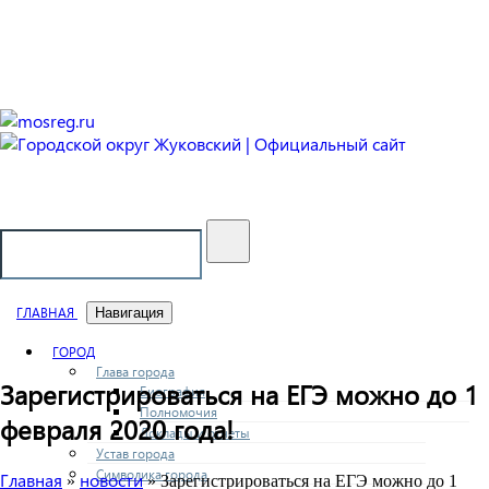
Городской округ Жуковский
Официальный сайт
ГЛАВНАЯ
Навигация
ГОРОД
Глава города
Зарегистрироваться на ЕГЭ можно до 1
Биография
Полномочия
февраля 2020 года!
Доклады и отчеты
Устав города
Символика города
Главная
новости
»
» Зарегистрироваться на ЕГЭ можно до 1