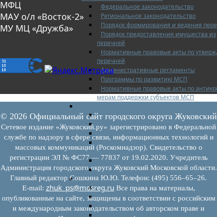
МФЦ
Федеральное законодательство
МАУ о/л «Восток-2»
Региональное законодательство
Порядок формирования и ведения пер
МУ МЦ «Дружба»
Порядок предоставления имущества из
перечней
Нормативные правовые акты по утвер
перечней
Административные регламенты
Программы по развитию МСП
Нормативные правовые акты по антик
мерам поддержки субъектов МСП
Имущество для бизнеса
Перечень имущества для МСП
© 2026 Официальный сайт городского округа Жуковский
Паспорта объектов, включенных в пере
Сетевое издание «Жуковский.ру» зарегистрировано в Федеральной
Информация о льготах
службе по надзору в сфере связи, информационных технологий и
Сведения о коммерческой недвижимос
массовых коммуникаций (Роскомнадзор). Свидетельство о
предлагаемой бизнесу
регистрации ЭЛ № ФС77 — 77837 от 19.02.2020. Учредитель
Сведения о проводимых торгах
Администрация городского округа Жуковский Московской области.
Инвестиционная карта Московской обл
Главный редактор Сошкина Ю.Ю. Телефон: (495) 556–65–26.
Коллегиальный орган
zhuk_ps@mosreg.ru
Регламентирующие документы
E‑mail:
Все права на материалы,
График заседаний
опубликованные на сайте, защищены в соответствии с российским
Протоколы заседаний
и международным законодательством об авторском праве и
Отчеты о деятельности коллегиального