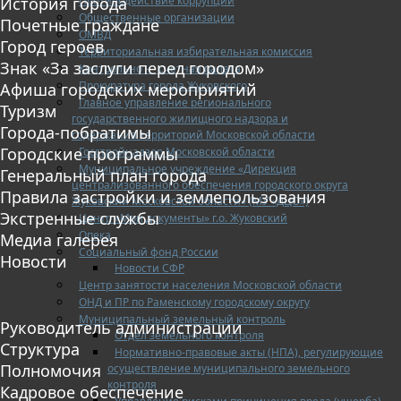
Противодействие коррупции
История города
Общественные организации
Почетные граждане
ОМВД
Город героев
Территориальная избирательная комиссия
Знак «За заслуги перед городом»
Контрольно — счетная палата
Прокуратура города Жуковского
Афиша городских мероприятий
Главное управление регионального
Туризм
государственного жилищного надзора и
Города-побратимы
содержания территорий Московской области
Городские программы
Госстройнадзор Московской области
Муниципальное учреждение «Дирекция
Генеральный план города
централизованного обеспечения городского округа
Правила застройки и землепользования
Жуковский Московской области» (МУ «ДЦО»)
Экстренные службы
Центр «Мои документы» г.о. Жуковский
Опека
Медиа галерея
Социальный фонд России
Новости
Новости СФР
Центр занятости населения Московской области
ОНД и ПР по Раменскому городскому округу
Муниципальный земельный контроль
Руководитель администрации
Отдел земельного контроля
Структура
Нормативно-правовые акты (НПА), регулирующие
Полномочия
осуществление муниципального земельного
контроля
Кадровое обеспечение