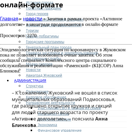
онлайн-формате
История города
Почетные граждане
Город героев
Главная
новости
»
» Занятия в рамках проекта «Активное
Знак «За заслуги перед городом»
долголетие» в авиаграде продолжаются в онлайн-формате
Афиша городских мероприятий
Туризм
Просмотров: 2270
Города-побратимы
Городские программы
Генеральный план города
Эпидемиологическая ситуация по коронавирусу в Жуковском
Правила застройки и землепользования
пока не позволяет возобновить очные занятия. Об этом
Экстренные службы
сообщила специалист Комплексного центра социального
Медиа галерея
обслуживания и реабилитации «Раменский» (КЦСОР) Анна
Новости
Блинкова.
Авиаград Жуковский
АДМИНИСТРАЦИЯ
Структура
Полномочия
– К сожалению, Жуковский не вошёл в список
Кадровое обеспечение
муниципальных образований Подмосковья,
Направления деятельности
где разрешено открытие кружков и секций
Участникам СВО и членам их семей
для людей старшего возраста по проекту
Жилищная сфера
«Активное долголетие», – пояснила
Анна
Наружная реклама
Блинкова
.
Экономика
Финансовое управление