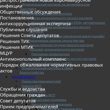
Муниципальный контроль на автомобильном
инфекции
транспорте
Общественные обсуждения
Муниципальный лесной контроль
Постановления
Орган муниципального лесного контроля
Нормативно-правовые акты (НПА), регулирующие
Антикоррупционная экспертиза
осуществление муниципального лесного
Публичные слушания
контроля:
Решения Совета депутатов
Управление рисками причинения вреда (ущерба)
Решения ТИК
охраняемым законом ценностям при
осуществлении государственного контроля
Решения МТИК
(надзора), муниципального контроля
МЦУР
Программа профилактики
Антимонопольный комплаенс
Доклады муниципального лесного контроля
Муниципальный контроль за ЕТО
Порядок обжалования нормативных правовых
Муниципальный контроль в сфере
актов
благоустройства
МАЛЫЙ БИЗНЕС
Прием предпринимателей
Новости МСП
Службы и ведомства
Поддержка МСП
Обращения граждан
Поддержка МСП
Финансовая поддержка
Совет депутатов
Имущественная поддержка
Прием предпринимателей
Нормативно-правовые акты