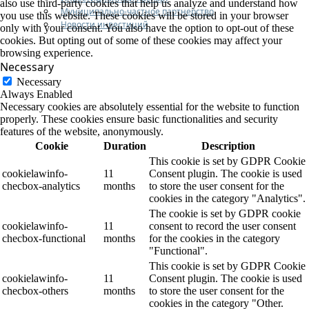
also use third-party cookies that help us analyze and understand how
Муниципально-частное партнерство
you use this website. These cookies will be stored in your browser
Новости инвестиций
only with your consent. You also have the option to opt-out of these
cookies. But opting out of some of these cookies may affect your
browsing experience.
Necessary
Necessary
Always Enabled
Necessary cookies are absolutely essential for the website to function
properly. These cookies ensure basic functionalities and security
features of the website, anonymously.
Cookie
Duration
Description
This cookie is set by GDPR Cookie
cookielawinfo-
11
Consent plugin. The cookie is used
checbox-analytics
months
to store the user consent for the
cookies in the category "Analytics".
The cookie is set by GDPR cookie
cookielawinfo-
11
consent to record the user consent
checbox-functional
months
for the cookies in the category
"Functional".
This cookie is set by GDPR Cookie
cookielawinfo-
11
Consent plugin. The cookie is used
checbox-others
months
to store the user consent for the
cookies in the category "Other.