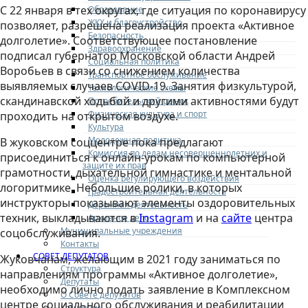
С 22 января в тех округах, где ситуация по коронавирусу
Образование
ЖКХ и благоустройство
позволяет, разрешена реализация проекта «Активное
Безопасность
долголетие». Соответствующее постановление
Здравоохранение
подписал губернатор Московской области Андрей
Социальная политика
Воробьев в связи со снижением количества
Транспортное обслуживание
выявляемых случаев COVID-19. Занятия физкультурой,
Технологические схемы
скандинавской ходьбой и другими активностями будут
Потребительский рынок
Физическая культура и спорт
проходить на открытом воздухе.
Культура
Молодежная политика
В жуковском соццентре пока предлагают
Комиссия по делам несовершеннолетних и
присоединиться к онлайн-урокам по компьютерной
защите их прав
грамотности, дыхательной гимнастике и ментальной
Оценка регулирующего воздействия
логоритмике. Небольшие ролики, в которых
Градостроительная деятельность
инструкторы показывают элементы оздоровительных
Дорожная деятельность
техник, выкладываются в
Instagram
и на
сайте
центра
Архивное дело
Муниципальные учреждения
соцобслуживания.
Контакты
СОВЕТ ДЕПУТАТОВ
Жуковчанам, желающим в 2021 году заниматься по
Структура
направлениям программы «Активное долголетие»,
Депутаты
необходимо лично подать заявление в Комплексном
О Совете депутатов
центре социального обслуживания и реабилитации
Комиссии