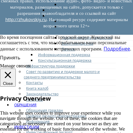
смежных правах. Использование аудио-, фото- видео- и новостных
Иные документы
материалов, размещенных на сайте, допускается только с
Материалы Корпорации МСП
разрешения правообладателя и со ссылкой на сайт
Вопрос-ответ
http://zhukovskiy.ru
. Настоящий ресурс содержит материалы
Общие вопросы
возрастного ценза 12+»
Наполнение и актуализация перечней
имущества
Во время посещения сайта Городской округ Жуковский вы
Предоставление имущества
соглашаетесь с тем, что мы обрабатываем ваши персональные
Выкуп имущества
Подробнее
данные с использованием метрических программ.
.
Прочие
Информационная поддержка
Принять
Консультационная поддержка
Manage consent
Инфраструктура поддержки
Совет по развитию и поддержке малого и
среднего предпринимательства
Контакты
Close
Книга жалоб
Законодательство
Privacy Overview
Конкурсы
ОБРАЩЕНИЯ
Обращения граждан
This website uses cookies to improve your experience while you
Графики личного приема граждан
navigate through the website. Out of these, the cookies that are
Информация
categorized as necessary are stored on your browser as they are
ИНВЕСТИЦИИ
essential for the working of basic functionalities of the website. We
Инвестиционный паспорт