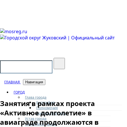
Городской округ Жуковский
Официальный сайт
ГЛАВНАЯ
Навигация
ГОРОД
Глава города
Занятия в рамках проекта
Биография
Полномочия
«Активное долголетие» в
Доклады и отчеты
Устав города
авиаграде продолжаются в
Символика города