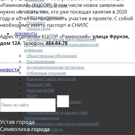
«Раменский» (КЦСОР). В том числе новое заявление
Кадровое обеспечение
нужно написать тем, кто уже посещал занятия в 2020
Приемная
Интернет-приемная
году и хотел бы продолжить участие в проекте. С собой
Регламент
необходимо иметь паспорт и СНИЛС
Охрана труда
ДОКУМЕНТЫ
Адрес отделении КЦСОР «Раменский»:
улица Фрунзе,
Документы по мерам предотвращения
дом 12А
. Телефон:
484-84-78
.
распространения новой коронавирусной
инфекции
Общественные обсуждения
Постановления
Антикоррупционная экспертиза
новости
Публичные слушания
Решения Совета депутатов
Решения ТИК
Решения МТИК
МЦУР
Антимонопольный комплаенс
ОБЩЕСТВО И ВЛАСТЬ
Уполномоченный по защите прав
предпринимателей
Устав города
Коммерческий найм жилых помещений
Символика города
Конкурентная среда