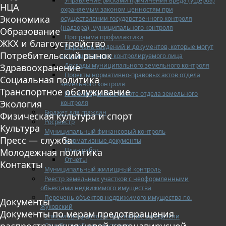
Управление рисками причинения вреда (ущерба)
НЦА
охраняемым законом ценностям при
Экономика
осуществлении государственного контроля
(надзора), муниципального контроля
Образование
Программа профилактики
ЖКХ и благоустройство
Перечень сведений и документов, которые могут
Потребительский рынок
запрашиваться у контролируемого лица
Доклады муниципального земельного контроля
Здравоохранение
Проекты нормативно-правовых актов отдела
Социальная политика
земельного контроля
Транспортное обслуживание
Иные сведения о работе отдела земельного
Экология
контроля
Бюджет для граждан
Физическая культура и спорт
Росреестр
Культура
Муниципальный финансовый контроль
Пресс — служба
Нормативные документы
План работ
Молодежная политика
Отчеты
Контакты
Муниципальный жилищный контроль
Реестр земельных участков с неоформленными
объектами недвижимого имущества
Перечень объектов недвижимого имущества г.о.
Документы
Жуковский
Документы по мерам предотвращения
Списки кандидатов в присяжные заседатели
распространения новой коронавирусной
Служба судебных приставов