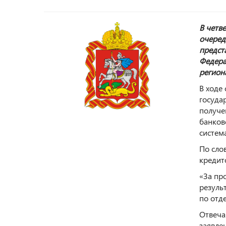
В четв
очеред
предст
Федера
регион
В ходе
госуда
получе
банков
систем
По сло
кредит
«За пр
резуль
по отд
Отвеча
заявле