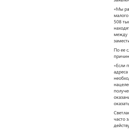
«Мы ра
малого
508 ты
находя
между 
замест
По ее 
причин
«Если 
адреса
необхо
нацеле
получе
оказан
оказат
Светла
часто 
действ