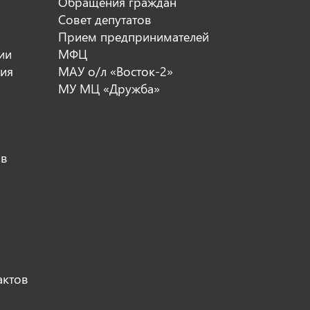
Обращения граждан
Совет депутатов
Прием предпринимателей
ии
МФЦ
ия
МАУ о/л «Восток-2»
МУ МЦ «Дружба»
ов
актов