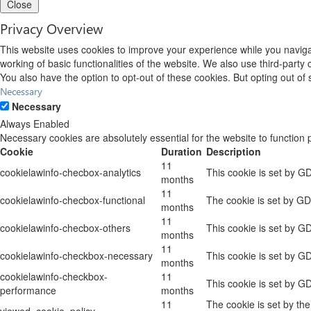
Close
Privacy Overview
This website uses cookies to improve your experience while you navigat
working of basic functionalities of the website. We also use third-part
You also have the option to opt-out of these cookies. But opting out o
Necessary
Necessary
Always Enabled
Necessary cookies are absolutely essential for the website to function 
Cookie
Duration
Description
11
cookielawinfo-checbox-analytics
This cookie is set by G
months
11
cookielawinfo-checbox-functional
The cookie is set by GD
months
11
cookielawinfo-checbox-others
This cookie is set by G
months
11
cookielawinfo-checkbox-necessary
This cookie is set by G
months
cookielawinfo-checkbox-
11
This cookie is set by G
performance
months
11
The cookie is set by th
viewed_cookie_policy