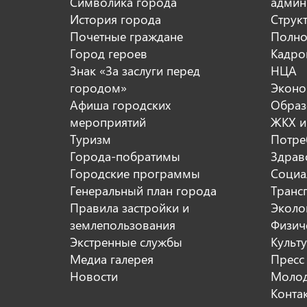
Символика города
админ
История города
Струк
Почетные граждане
Полно
Город героев
Кадро
Знак «За заслуги перед
НЦА
городом»
Эконо
Афиша городских
Образ
мероприятий
ЖКХ и
Туризм
Потре
Города-побратимы
Здрав
Городские программы
Социа
Генеральный план города
Транс
Правила застройки и
Эколо
землепользования
Физиче
Экстренные службы
Культ
Медиа галерея
Пресс
Новости
Молод
Конта