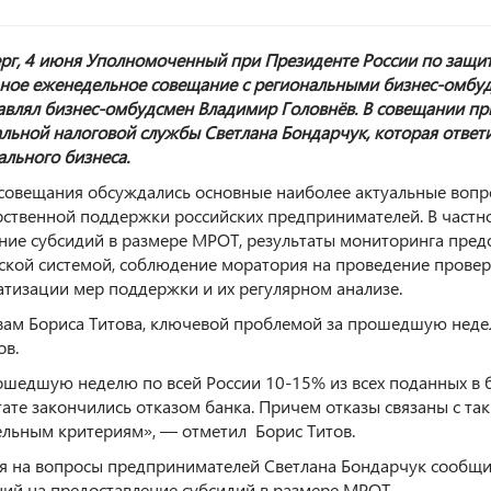
ерг, 4 июня Уполномоченный при Президенте России по защи
ное еженедельное совещание с региональными бизнес-омбуд
авлял бизнес-омбудсмен Владимир Головнёв. В совещании пр
льной налоговой службы Светлана Бондарчук, которая ответ
ального бизнеса.
 совещания обсуждались основные наиболее актуальные вопр
рственной поддержки российских предпринимателей. В частно
ние субсидий в размере МРОТ, результаты мониторинга пред
ской системой, соблюдение моратория на проведение провер
атизации мер поддержки и их регулярном анализе.
вам Бориса Титова, ключевой проблемой за прошедшую неде
ов.
ошедшую неделю по всей России 10-15% из всех поданных в б
тате закончились отказом банка. Причем отказы связаны с т
ельным критериям», — отметил Борис Титов.
я на вопросы предпринимателей Светлана Бондарчук сообщил
ний на предоставление субсидий в размере МРОТ.