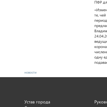
ПФР дл
«Измен
те, че
период
предла
Владим
24.04.
ведущи
корона
числен
одну е
подава
новости
Устав города
Руков