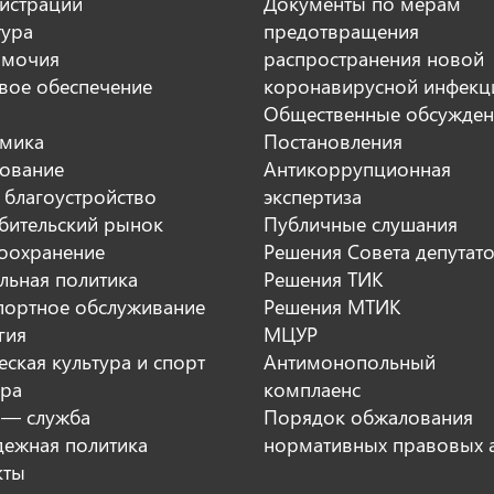
истрации
Документы по мерам
тура
предотвращения
мочия
распространения новой
вое обеспечение
коронавирусной инфекц
Общественные обсужден
мика
Постановления
ование
Антикоррупционная
 благоустройство
экспертиза
бительский рынок
Публичные слушания
оохранение
Решения Совета депутат
льная политика
Решения ТИК
портное обслуживание
Решения МТИК
гия
МЦУР
ская культура и спорт
Антимонопольный
ура
комплаенс
 — служба
Порядок обжалования
ежная политика
нормативных правовых 
кты