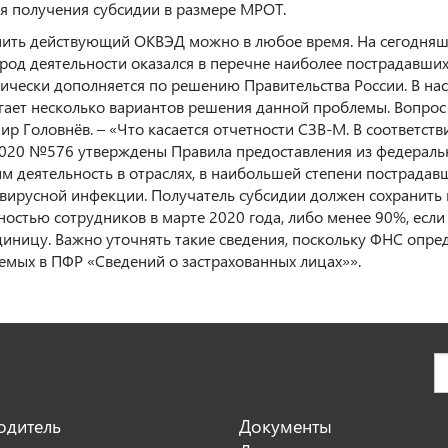
я получения субсидии в размере МРОТ.
ить действующий ОКВЭД можно в любое время. На сегодняшн
й род деятельности оказался в перечне наиболее пострадавших
ически дополняется по решению Правительства России. В н
гает несколько вариантов решения данной проблемы. Вопрос 
ир Головнёв. – «Что касается отчетности СЗВ-М. В соответст
2020 №576 утверждены Правила предоставления из федераль
м деятельность в отраслях, в наибольшей степени пострадав
вирусной инфекции. Получатель субсидии должен сохранить 
ностью сотрудников в марте 2020 года, либо менее 90%, если
диницу. Важно уточнять такие сведения, поскольку ФНС опре
емых в ПФР «Сведений о застрахованных лицах»».
одитель
Документы