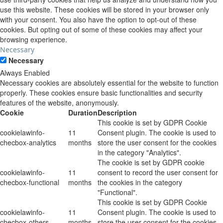
use this website. These cookies will be stored in your browser only
with your consent. You also have the option to opt-out of these
cookies. But opting out of some of these cookies may affect your
browsing experience.
Necessary
Necessary
Always Enabled
Necessary cookies are absolutely essential for the website to function
properly. These cookies ensure basic functionalities and security
features of the website, anonymously.
Cookie
Duration
Description
This cookie is set by GDPR Cookie
cookielawinfo-
11
Consent plugin. The cookie is used to
checbox-analytics
months
store the user consent for the cookies
in the category "Analytics".
The cookie is set by GDPR cookie
cookielawinfo-
11
consent to record the user consent for
checbox-functional
months
the cookies in the category
"Functional".
This cookie is set by GDPR Cookie
cookielawinfo-
11
Consent plugin. The cookie is used to
checbox-others
months
store the user consent for the cookies