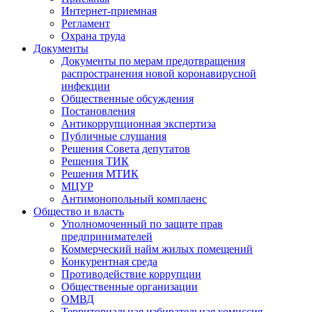
Интернет-приемная
Регламент
Охрана труда
Документы
Документы по мерам предотвращения
распространения новой коронавирусной
инфекции
Общественные обсуждения
Постановления
Антикоррупционная экспертиза
Публичные слушания
Решения Совета депутатов
Решения ТИК
Решения МТИК
МЦУР
Антимонопольный комплаенс
Общество и власть
Уполномоченный по защите прав
предпринимателей
Коммерческий найм жилых помещений
Конкурентная среда
Противодействие коррупции
Общественные организации
ОМВД
Территориальная избирательная комиссия