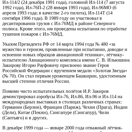
Ил-114/2 (24 декабря 1991 года), головной Ил-114 (7 августа
1992 года), Ил-76П-2 (28 января 1993 года), Ил-96МО (6
апреля 1993 года; в качестве 2-го пилота), Ил-114Т (14
сентября 1996 года). В 1989 году он участвовал в
десантировании грузов с Ил-76МД в районе Северного
полюса. Кроме этого, им проведены испытания по отработке
тушения пожаров с Ил-76МД.
Указом Президента РФ от 14 марта 1994 года № 480 «за
мужество и героизм, проявленные при испытании, доводке и
освоении новых образцов авиационной техники», лётчику-
испытателю Авиационного комплекса имени С. В. Ильюшина
Закирову Игорю Рауфовичу присвоено звание Героя
Российской Федерации с вручением медали «Золотая Звезда»
(№ 70). Он стал первым уроженцем Башкирии, удостоенным
высшей степени отличия России.
Помимо чисто испытательных полётов И.Р. Закиров
демонстрировал аэробусы Ил-76, Ил-86, Ил-96 и Ил-114 на
международных выставках в столицах различных странах:
Германии (Берлин), Франции (Париж), Чехии (Прага), Индии
(Дели), Китае (Пекин), Сингапуре (Сингапур), Чили
(Сантьяго) и в других.
В декабре 1999 года — январе 2000 года отважный лётчик-