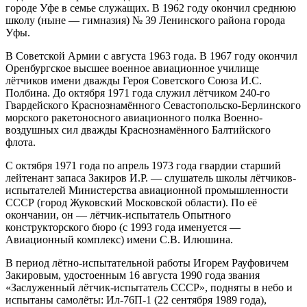
городе Уфе в семье служащих. В 1962 году окончил среднюю
школу (ныне — гимназия) № 39 Ленинского района города
Уфы.
В Советской Армии с августа 1963 года. В 1967 году окончил
Оренбургское высшее военное авиационное училище
лётчиков имени дважды Героя Советского Союза И.С.
Полбина. До октября 1971 года служил лётчиком 240-го
Гвардейского Краснознамённого Севастопольско-Берлинского
морского ракетоносного авиационного полка Военно-
воздушных сил дважды Краснознамённого Балтийского
флота.
С октября 1971 года по апрель 1973 года гвардии старший
лейтенант запаса Закиров И.Р. — слушатель школы лётчиков-
испытателей Министерства авиационной промышленности
СССР (город Жуковский Московской области). По её
окончании, он — лётчик-испытатель Опытного
конструкторского бюро (с 1993 года именуется —
Авиационный комплекс) имени С.В. Илюшина.
В период лётно-испытательной работы Игорем Рауфовичем
Закировым, удостоенным 16 августа 1990 года звания
«Заслуженный лётчик-испытатель СССР», подняты в небо и
испытаны самолёты: Ил-76П-1 (22 сентября 1989 года),