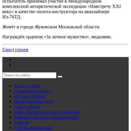
испытатель принимал участие в Международной
комплексной антарктической экспедиции «Навстречу ХХI
веку» в качестве пилота-инструктора на авиалайнере
Ил-76ТД.
Живёт в городе Жуковском Московской области.
Награждён орденом «За личное мужество», медалями.
Город героев
Устав города
Символика города
История города
Почетные граждане
Город героев
Знак «За заслуги перед городом»
Афиша городских мероприятий
Туризм
Города-побратимы