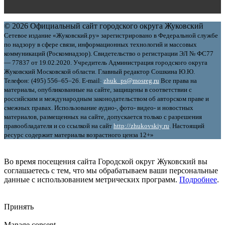
© 2026 Официальный сайт городского округа Жуковский
Сетевое издание «Жуковский.ру» зарегистрировано в Федеральной службе
по надзору в сфере связи, информационных технологий и массовых
коммуникаций (Роскомнадзор). Свидетельство о регистрации ЭЛ № ФС77
— 77837 от 19.02.2020. Учредитель Администрация городского округа
Жуковский Московской области. Главный редактор Сошкина Ю.Ю.
Телефон: (495) 556–65–26. E‑mail:
zhuk_ps@mosreg.ru
Все права на
материалы, опубликованные на сайте, защищены в соответствии с
российским и международным законодательством об авторском праве и
смежных правах. Использование аудио-, фото- видео- и новостных
материалов, размещенных на сайте, допускается только с разрешения
правообладателя и со ссылкой на сайт
http://zhukovskiy.ru
. Настоящий
ресурс содержит материалы возрастного ценза 12+»
Во время посещения сайта Городской округ Жуковский вы
соглашаетесь с тем, что мы обрабатываем ваши персональные
данные с использованием метрических программ.
Подробнее
.
Принять
Manage consent