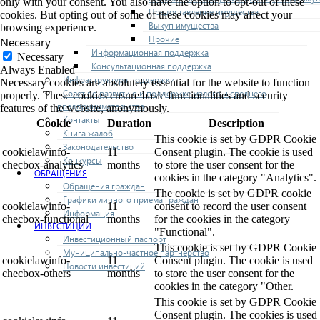
only with your consent. You also have the option to opt-out of these
Предоставление имущества
cookies. But opting out of some of these cookies may affect your
Выкуп имущества
browsing experience.
Прочие
Necessary
Информационная поддержка
Necessary
Консультационная поддержка
Always Enabled
Инфраструктура поддержки
Necessary cookies are absolutely essential for the website to function
Совет по развитию и поддержке малого и среднего
properly. These cookies ensure basic functionalities and security
предпринимательства
features of the website, anonymously.
Контакты
Cookie
Duration
Description
Книга жалоб
This cookie is set by GDPR Cookie
Законодательство
cookielawinfo-
11
Consent plugin. The cookie is used
Конкурсы
checbox-analytics
months
to store the user consent for the
ОБРАЩЕНИЯ
cookies in the category "Analytics".
Обращения граждан
The cookie is set by GDPR cookie
Графики личного приема граждан
cookielawinfo-
11
consent to record the user consent
Информация
checbox-functional
months
for the cookies in the category
ИНВЕСТИЦИИ
"Functional".
Инвестиционный паспорт
This cookie is set by GDPR Cookie
Муниципально-частное партнерство
cookielawinfo-
11
Consent plugin. The cookie is used
Новости инвестиций
checbox-others
months
to store the user consent for the
cookies in the category "Other.
This cookie is set by GDPR Cookie
Consent plugin. The cookies is used