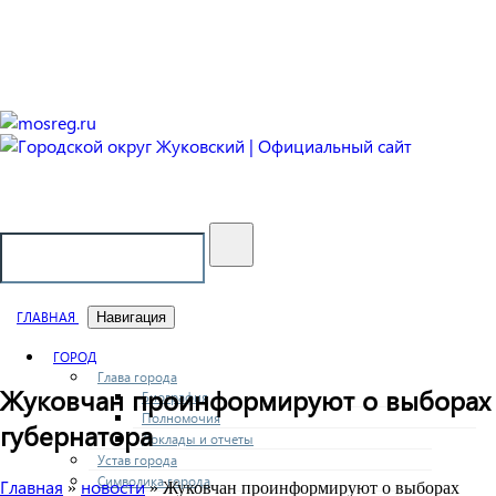
Городской округ Жуковский
Официальный сайт
ГЛАВНАЯ
Навигация
ГОРОД
Глава города
Жуковчан проинформируют о выборах
Биография
Полномочия
губернатора
Доклады и отчеты
Устав города
Символика города
Главная
новости
»
» Жуковчан проинформируют о выборах