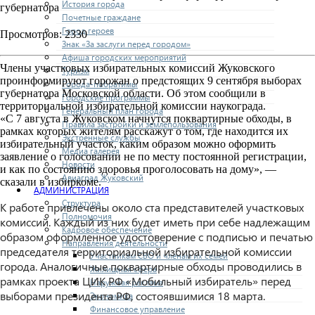
История города
губернатора
Почетные граждане
Город героев
Просмотров: 2330
Знак «За заслуги перед городом»
Афиша городских мероприятий
Члены участковых избирательных комиссий Жуковского
Туризм
проинформируют горожан о предстоящих 9 сентября выборах
Города-побратимы
губернатора Московской области. Об этом сообщили в
Городские программы
территориальной избирательной комиссии наукограда.
Генеральный план города
«С 7 августа в Жуковском начнутся поквартирные обходы, в
Правила застройки и землепользования
рамках которых жителям расскажут о том, где находится их
Экстренные службы
избирательный участок, каким образом можно оформить
Медиа галерея
заявление о голосовании не по месту постоянной регистрации,
Новости
и как по состоянию здоровья проголосовать на дому», —
Авиаград Жуковский
сказали в избиркоме.
АДМИНИСТРАЦИЯ
Структура
К работе привлечены около ста представителей участковых
Полномочия
комиссий. Каждый из них будет иметь при себе надлежащим
Кадровое обеспечение
образом оформленное удостоверение с подписью и печатью
Направления деятельности
председателя территориальной избирательной комиссии
Участникам СВО и членам их семей
города. Аналогичные поквартирные обходы проводились в
Жилищная сфера
рамках проекта ЦИК РФ «Мобильный избиратель» перед
Наружная реклама
выборами президента РФ, состоявшимися 18 марта.
Экономика
Финансовое управление