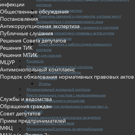
инфекции
контроля
Программа профилактики
Общественные обсуждения
Перечень сведений и документов, которые могут
Постановления
запрашиваться у контролируемого лица
Антикоррупционная экспертиза
Доклады муниципального земельного контроля
Публичные слушания
Проекты нормативно-правовых актов отдела
земельного контроля
Решения Совета депутатов
Иные сведения о работе отдела земельного
Решения ТИК
контроля
Решения МТИК
Бюджет для граждан
Росреестр
МЦУР
Муниципальный финансовый контроль
Антимонопольный комплаенс
Нормативные документы
Порядок обжалования нормативных правовых актов
План работ
Отчеты
Муниципальный жилищный контроль
Реестр земельных участков с неоформленными
Службы и ведомства
объектами недвижимого имущества
Обращения граждан
Перечень объектов недвижимого имущества г.о.
Жуковский
Совет депутатов
Списки кандидатов в присяжные заседатели
Прием предпринимателей
Служба судебных приставов
МФЦ
Муниципальный контроль на автомобильном
МАУ о/л «Восток-2»
транспорте