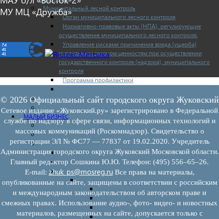
Муниципальный лесной контроль
МУ МЦ «Дружба»
Орган муниципального лесного контроля
Нормативно-правовые акты (НПА), регулирующие
осуществление муниципального лесного контроля:
Управление рисками причинения вреда (ущерба)
охраняемым законом ценностям при осуществлении
государственного контроля (надзора), муниципального
контроля
Программа профилактики
Доклады муниципального лесного контроля
Муниципальный контроль за ЕТО
© 2026 Официальный сайт городского округа Жуковский
Муниципальный контроль в сфере благоустройства
Сетевое издание «Жуковский.ру» зарегистрировано в Федеральной
МАЛЫЙ БИЗНЕС
службе по надзору в сфере связи, информационных технологий и
Прием предпринимателей
массовых коммуникаций (Роскомнадзор). Свидетельство о
Новости МСП
регистрации ЭЛ № ФС77 — 77837 от 19.02.2020. Учредитель
Поддержка МСП
Администрация городского округа Жуковский Московской области.
Поддержка МСП
Финансовая поддержка
Главный редактор Сошкина Ю.Ю. Телефон: (495) 556–65–26.
zhuk_ps@mosreg.ru
Имущественная поддержка
E‑mail:
Все права на материалы,
Нормативно-правовые акты
опубликованные на сайте, защищены в соответствии с российским
Федеральное законодательство
и международным законодательством об авторском праве и
Региональное законодательство
смежных правах. Использование аудио-, фото- видео- и новостных
Порядок формирования и ведения перечн
материалов, размещенных на сайте, допускается только с
Порядок предоставления имущества из пе