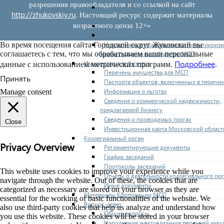
разрешения правообладателя и со ссылкой на сайт
Нормативные правовые акты по утвержде
http://zhukovskiy.ru
. Настоящий ресурс содержит материалы
перечней
Административные регламенты
возрастного ценза 12+»
Программы по развитию МСП
Нормативные правовые акты по антикриз
Во время посещения сайта Городской округ Жуковский вы
мерам поддержки субъектов МСП
соглашаетесь с тем, что мы обрабатываем ваши персональные
Подробнее
Имущество для бизнеса
данные с использованием метрических программ.
.
Перечень имущества для МСП
Принять
Паспорта объектов, включенных в перечн
Информация о льготах
Manage consent
Сведения о коммерческой недвижимости,
предлагаемой бизнесу
Сведения о проводимых торгах
Close
Инвестиционная карта Московской област
Коллегиальный орган
Privacy Overview
Регламентирующие документы
График заседаний
Протоколы заседаний
This website uses cookies to improve your experience while you
Отчеты о деятельности коллегиального ор
navigate through the website. Out of these, the cookies that are
Иные документы
categorized as necessary are stored on your browser as they are
Материалы Корпорации МСП
essential for the working of basic functionalities of the website. We
Вопрос-ответ
also use third-party cookies that help us analyze and understand how
Общие вопросы
you use this website. These cookies will be stored in your browser
Наполнение и актуализация перечней иму