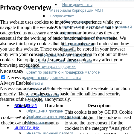
Иные документы
Privacy Overview
Материалы Корпорации МСП
Вопрос-ответ
Общие вопросы
This website uses cookies to improve your experience while you
Наполнение и актуализация перечней
navigate through the website. Out of these, the cookies that are
имущества
categorized as necessary are stored on your browser as they are
Предоставление имущества
essential for the working of basic functionalities of the website. We
also use third-party cookies that help us analyze and understand how
Выкуп имущества
you use this website. These cookies will be stored in your browser
Прочие
only with your consent. You also have the option to opt-out of these
Информационная поддержка
cookies. But opting out of some of these cookies may affect your
Консультационная поддержка
browsing experience.
Инфраструктура поддержки
Necessary
Совет по развитию и поддержке малого и
среднего предпринимательства
Necessary
Always Enabled
Контакты
Necessary cookies are absolutely essential for the website to function
Книга жалоб
properly. These cookies ensure basic functionalities and security
Законодательство
features of the website, anonymously.
Конкурсы
Cookie
Duration
Description
ОБРАЩЕНИЯ
Обращения граждан
This cookie is set by GDPR Cookie
Графики личного приема граждан
cookielawinfo-
11
Consent plugin. The cookie is used
Информация
checbox-analytics
months
to store the user consent for the
ИНВЕСТИЦИИ
cookies in the category "Analytics".
Инвестиционный паспорт