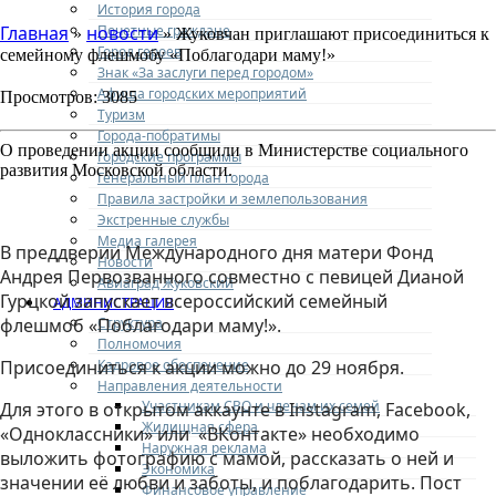
История города
Почетные граждане
Главная
новости
»
» Жуковчан приглашают присоединиться к
Город героев
семейному флешмобу «Поблагодари маму!»
Знак «За заслуги перед городом»
Афиша городских мероприятий
Просмотров: 3085
Туризм
Города-побратимы
О проведении акции сообщили в Министерстве социального
Городские программы
развития Московской области.
Генеральный план города
Правила застройки и землепользования
Экстренные службы
Медиа галерея
В преддверии Международного дня матери Фонд
Новости
Андрея Первозванного совместно с певицей Дианой
Авиаград Жуковский
Гурцкой запускает всероссийский семейный
АДМИНИСТРАЦИЯ
Структура
флешмоб «Поблагодари маму!».
Полномочия
Кадровое обеспечение
Присоединиться к акции можно до 29 ноября.
Направления деятельности
Участникам СВО и членам их семей
Для этого в открытом аккаунте в Instagram, Facebook,
Жилищная сфера
«Одноклассники» или «ВКонтакте» необходимо
Наружная реклама
выложить фотографию с мамой, рассказать о ней и
Экономика
значении её любви и заботы, и поблагодарить. Пост
Финансовое управление