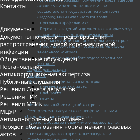
Управление рисками причинения вреда (ущерба)
Контакты
охраняемым законом ценностям при
осуществлении государственного контроля
(надзора), муниципального контроля
Программа профилактики
Документы
Перечень сведений и документов, которые могут
запрашиваться у контролируемого лица
Документы по мерам предотвращения
Доклады муниципального земельного контроля
распространения новой коронавирусной
Проекты нормативно-правовых актов отдела
инфекции
земельного контроля
Иные сведения о работе отдела земельного
Общественные обсуждения
контроля
Постановления
Бюджет для граждан
Антикоррупционная экспертиза
Росреестр
Публичные слушания
Муниципальный финансовый контроль
Нормативные документы
Решения Совета депутатов
План работ
Решения ТИК
Отчеты
Решения МТИК
Муниципальный жилищный контроль
МЦУР
Реестр земельных участков с неоформленными
объектами недвижимого имущества
Антимонопольный комплаенс
Перечень объектов недвижимого имущества г.о.
Порядок обжалования нормативных правовых
Жуковский
актов
Списки кандидатов в присяжные заседатели
Служба судебных приставов