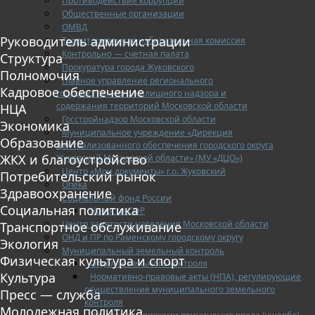
Противодействие коррупции
Общественные организации
ОМВД
Руководитель администрации
Территориальная избирательная комиссия
Контрольно — счетная палата
Структура
Прокуратура города Жуковского
Полномочия
Главное управление регионального
Кадровое обеспечение
государственного жилищного надзора и
содержания территорий Московской области
НЦА
Госстройнадзор Московской области
Экономика
Муниципальное учреждение «Дирекция
Образование
централизованного обеспечения городского округа
ЖКХ и благоустройство
Жуковский Московской области» (МУ «ДЦО»)
Центр «Мои документы» г.о. Жуковский
Потребительский рынок
Опека
Здравоохранение
Социальный фонд России
Социальная политика
Новости СФР
Центр занятости населения Московской области
Транспортное обслуживание
ОНД и ПР по Раменскому городскому округу
Экология
Муниципальный земельный контроль
Физическая культура и спорт
Отдел земельного контроля
Культура
Нормативно-правовые акты (НПА), регулирующие
осуществление муниципального земельного
Пресс — служба
контроля
Молодежная политика