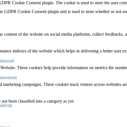
 GDPR Cookie Consent plugin. The cookie is used to store the user cons
the GDPR Cookie Consent plugin and is used to store whether or not user
he content of the website on social media platforms, collect feedbacks, a
nce indexes of the website which helps in delivering a better user expe
еречней
из
 website. These cookies help provide information on metrics the number o
ерждению
nd marketing campaigns. These cookies track visitors across websites an
not been classified into a category as yet.
ъектов
еречни