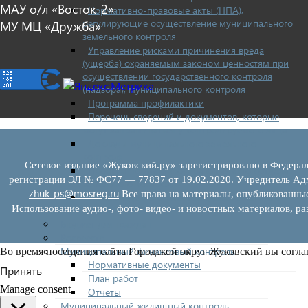
МАУ о/л «Восток-2»
Нормативно-правовые акты (НПА),
регулирующие осуществление муниципального
МУ МЦ «Дружба»
земельного контроля
Управление рисками причинения вреда
(ущерба) охраняемым законом ценностям при
осуществлении государственного контроля
(надзора), муниципального контроля
Программа профилактики
Перечень сведений и документов, которые
могут запрашиваться у контролируемого лица
Доклады муниципального земельного
контроля
Сетевое издание «Жуковский.ру» зарегистрировано в Федерал
Проекты нормативно-правовых актов отдела
регистрации ЭЛ № ФС77 — 77837 от 19.02.2020. Учредитель Адм
земельного контроля
zhuk_ps@mosreg.ru
Все права на материалы, опубликованны
Иные сведения о работе отдела земельного
Использование аудио-, фото- видео- и новостных материалов, ра
контроля
Бюджет для граждан
Росреестр
Муниципальный финансовый контроль
Во время посещения сайта Городской округ Жуковский вы согла
Нормативные документы
Принять
План работ
Manage consent
Отчеты
Муниципальный жилищный контроль