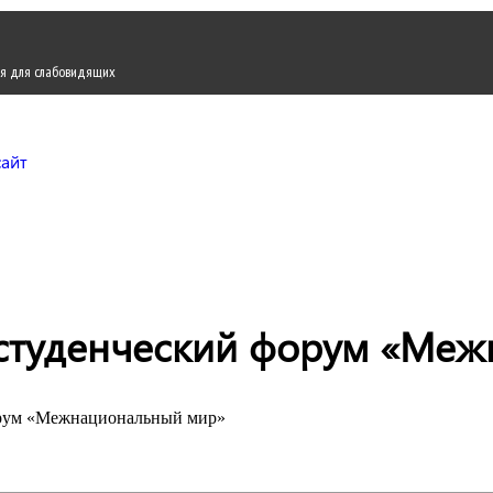
я для слабовидящих
Городской округ Жуков
Официальный сайт
 студенческий форум «Ме
орум «Межнациональный мир»