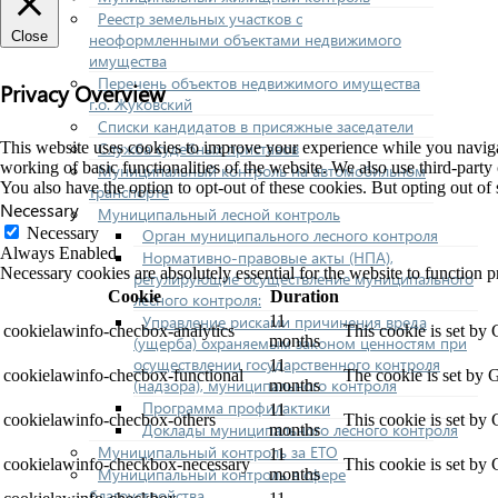
Реестр земельных участков с
Close
неоформленными объектами недвижимого
имущества
Перечень объектов недвижимого имущества
Privacy Overview
г.о. Жуковский
Списки кандидатов в присяжные заседатели
Служба судебных приставов
This website uses cookies to improve your experience while you navigate
working of basic functionalities of the website. We also use third-part
Муниципальный контроль на автомобильном
You also have the option to opt-out of these cookies. But opting out o
транспорте
Necessary
Муниципальный лесной контроль
Necessary
Орган муниципального лесного контроля
Always Enabled
Нормативно-правовые акты (НПА),
Necessary cookies are absolutely essential for the website to function p
регулирующие осуществление муниципального
Cookie
Duration
лесного контроля:
Управление рисками причинения вреда
11
cookielawinfo-checbox-analytics
This cookie is set by
months
(ущерба) охраняемым законом ценностям при
осуществлении государственного контроля
11
cookielawinfo-checbox-functional
The cookie is set by 
(надзора), муниципального контроля
months
Программа профилактики
11
cookielawinfo-checbox-others
This cookie is set by
Доклады муниципального лесного контроля
months
Муниципальный контроль за ЕТО
11
cookielawinfo-checkbox-necessary
This cookie is set by
Муниципальный контроль в сфере
months
благоустройства