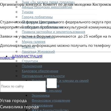
Знак «За заслуги перед городом»
Организаторы конкурса: Комитет по делам молодежи Костромск
Афиша городских мероприятий
Туризм
Города-побратимы
Студенческий форум Центрального федерального округа прой
Городские программы
Генеральный план города
мероприятия обсудят проблемы межкультурной коммуник
Правила застройки и землепользования
Заявки на участие в Форуме принимаются до 25 ноября на
Экстренные службы
Медиа галерея
Дополнительную информацию можно получить по телефону 8
Новости
Авиаград Жуковский
АДМИНИСТРАЦИЯ
новости
Структура
Полномочия
Кадровое обеспечение
Направления деятельности
Участникам СВО и членам их семей
Жилищная сфера
Наружная реклама
Экономика
Устав города
Финансовое управление
Образование
Символика города
ЖКХ и благоустройство