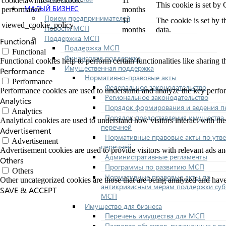
cookielawinfo-checkbox-
11
This cookie is set by
МАЛЫЙ БИЗНЕС
performance
months
Прием предпринимателей
11
The cookie is set by 
viewed_cookie_policy
Новости МСП
months
data.
Поддержка МСП
Functional
Поддержка МСП
Functional
Финансовая поддержка
Functional cookies help to perform certain functionalities like sharing t
Имущественная поддержка
Performance
Нормативно-правовые акты
Performance
Федеральное законодательство
Performance cookies are used to understand and analyze the key performa
Региональное законодательство
Analytics
Порядок формирования и ведения п
Analytics
Порядок предоставления имущества 
Analytical cookies are used to understand how visitors interact with the
перечней
Advertisement
Нормативные правовые акты по утв
Advertisement
перечней
Advertisement cookies are used to provide visitors with relevant ads a
Административные регламенты
Others
Программы по развитию МСП
Others
Нормативные правовые акты по
Other uncategorized cookies are those that are being analyzed and have 
антикризисным мерам поддержки суб
SAVE & ACCEPT
МСП
Имущество для бизнеса
Перечень имущества для МСП
Паспорта объектов, включенных в п