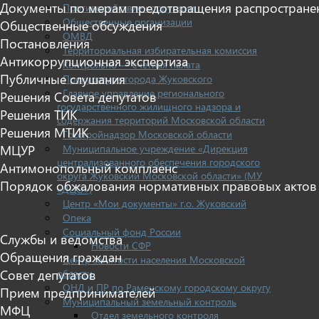
Документы по мерам предотвращения распростране
Противодействие коррупции
Общественные организации
Общественные обсуждения
ОМВД
Постановления
Территориальная избирательная комиссия
Антикоррупционная экспертиза
Контрольно — счетная палата
Публичные слушания
Прокуратура города Жуковского
Главное управление регионального
Решения Совета депутатов
государственного жилищного надзора и
Решения ТИК
содержания территорий Московской области
Решения МТИК
Госстройнадзор Московской области
МЦУР
Муниципальное учреждение «Дирекция
централизованного обеспечения городского
Антимонопольный комплаенс
округа Жуковский Московской области» (МУ
Порядок обжалования нормативных правовых актов
«ДЦО»)
Центр «Мои документы» г.о. Жуковский
Опека
Социальный фонд России
Службы и ведомства
Новости СФР
Обращения граждан
Центр занятости населения Московской
Совет депутатов
области
ОНД и ПР по Раменскому городскому округу
Прием предпринимателей
Муниципальный земельный контроль
МФЦ
Отдел земельного контроля