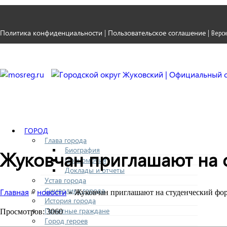
Политика конфиденциальности
Пользовательское соглашение
|
|
Верси
ГОРОД
Глава города
Биография
Жуковчан приглашают на
Полномочия
Доклады и отчеты
Устав города
Символика города
Главная
новости
»
» Жуковчан приглашают на студенческий ф
История города
Почетные граждане
Просмотров: 3060
Город героев