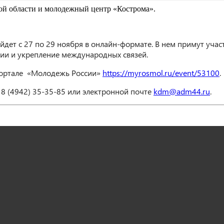
ой области и молодежный центр «Кострома».
дет с 27 по 29 ноября в онлайн-формате. В нем примут учас
ации и укрепление международных связей.
 портале «Молодежь России»
https://myrosmol.ru/event/53100
.
 (4942) 35-35-85 или электронной почте
kdm@adm44.ru
.