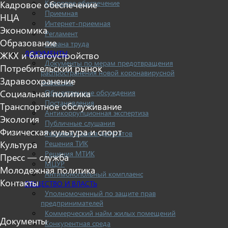
Кадровое обеспечение
Кадровое обеспечение
Приемная
НЦА
Интернет-приемная
Экономика
Регламент
Образование
Охрана труда
ДОКУМЕНТЫ
ЖКХ и благоустройство
Документы по мерам предотвращения
Потребительский рынок
распространения новой коронавирусной
Здравоохранение
инфекции
Социальная политика
Общественные обсуждения
Постановления
Транспортное обслуживание
Антикоррупционная экспертиза
Экология
Публичные слушания
Физическая культура и спорт
Решения Совета депутатов
Культура
Решения ТИК
Решения МТИК
Пресс — служба
МЦУР
Молодежная политика
Антимонопольный комплаенс
Контакты
ОБЩЕСТВО И ВЛАСТЬ
Уполномоченный по защите прав
предпринимателей
Коммерческий найм жилых помещений
Документы
Конкурентная среда