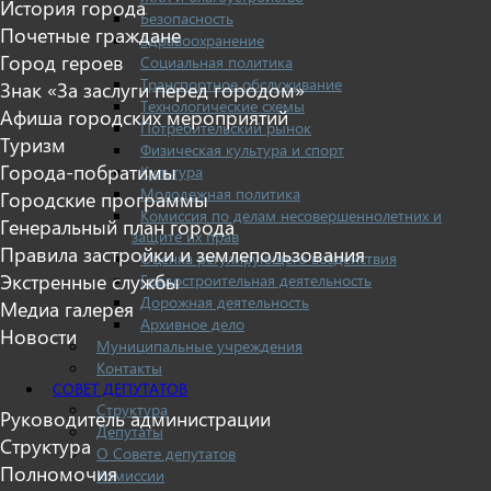
История города
Безопасность
Почетные граждане
Здравоохранение
Город героев
Социальная политика
Транспортное обслуживание
Знак «За заслуги перед городом»
Технологические схемы
Афиша городских мероприятий
Потребительский рынок
Туризм
Физическая культура и спорт
Города-побратимы
Культура
Молодежная политика
Городские программы
Комиссия по делам несовершеннолетних и
Генеральный план города
защите их прав
Правила застройки и землепользования
Оценка регулирующего воздействия
Экстренные службы
Градостроительная деятельность
Дорожная деятельность
Медиа галерея
Архивное дело
Новости
Муниципальные учреждения
Контакты
СОВЕТ ДЕПУТАТОВ
Структура
Руководитель администрации
Депутаты
Структура
О Совете депутатов
Полномочия
Комиссии