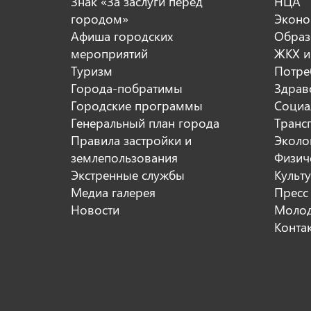
Знак «За заслуги перед
НЦА
городом»
Эконо
Афиша городских
Образ
мероприятий
ЖКХ и
Туризм
Потре
Города-побратимы
Здрав
Городские программы
Социа
Генеральный план города
Транс
Правила застройки и
Эколо
землепользования
Физиче
Экстренные службы
Культ
Медиа галерея
Пресс
Новости
Молод
Конта