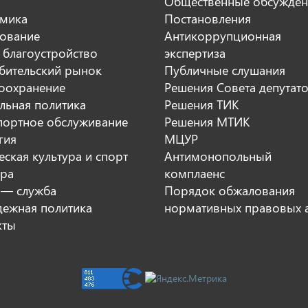
Общественные обсужден
мика
Постановления
ование
Антикоррупционная
 благоустройство
экспертиза
бительский рынок
Публичные слушания
оохранение
Решения Совета депутат
льная политика
Решения ТИК
портное обслуживание
Решения МТИК
гия
МЦУР
ская культура и спорт
Антимонопольный
ура
комплаенс
 — служба
Порядок обжалования
ежная политика
нормативных правовых 
кты