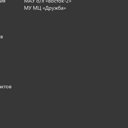
ия
МАУ о/л «Восток-2»
МУ МЦ «Дружба»
ов
актов