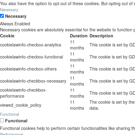
You also have the option to opt-out of these cookies. But opting out o
Necessary
Necessary
Always Enabled
Necessary cookies are absolutely essential for the website to function 
Cookie
Duration
Description
11
cookielawinfo-checbox-analytics
This cookie is set by G
months
11
cookielawinfo-checbox-functional
The cookie is set by GD
months
11
cookielawinfo-checbox-others
This cookie is set by G
months
11
cookielawinfo-checkbox-necessary
This cookie is set by G
months
cookielawinfo-checkbox-
11
This cookie is set by G
performance
months
11
The cookie is set by th
viewed_cookie_policy
months
data.
Functional
Functional
Functional cookies help to perform certain functionalities like sharing t
Performance