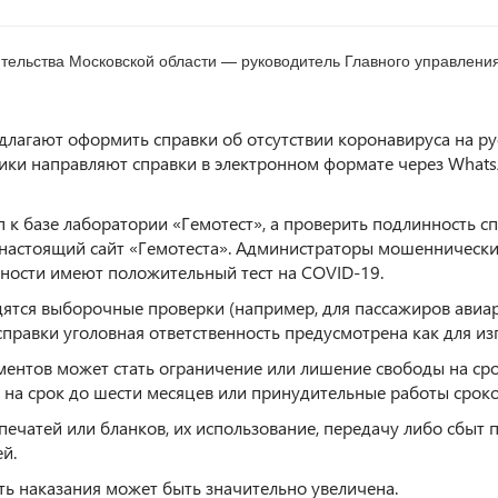
ельства Московской области — руководитель Главного управления
длагают оформить справки об отсутствии коронавируса на рус
ники направляют справки в электронном формате через Whats
 к базе лаборатории «Гемотест», а проверить подлинность с
 настоящий сайт «Гемотеста». Администраторы мошеннически
ьности имеют положительный тест на COVID-19.
ся выборочные проверки (например, для пассажиров авиаре
правки уголовная ответственность предусмотрена как для изго
ентов может стать ограничение или лишение свободы на срок
 на срок до шести месяцев или принудительные работы сроком
 печатей или бланков, их использование, передачу либо сбы
й.
ть наказания может быть значительно увеличена.