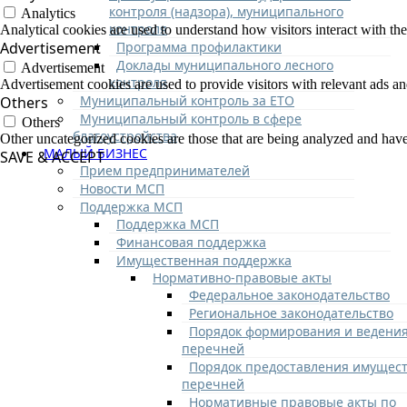
контроля (надзора), муниципального
Analytics
контроля
Analytical cookies are used to understand how visitors interact with the
Программа профилактики
Advertisement
Доклады муниципального лесного
Advertisement
контроля
Advertisement cookies are used to provide visitors with relevant ads a
Муниципальный контроль за ЕТО
Others
Муниципальный контроль в сфере
Others
благоустройства
Other uncategorized cookies are those that are being analyzed and have 
МАЛЫЙ БИЗНЕС
SAVE & ACCEPT
Прием предпринимателей
Новости МСП
Поддержка МСП
Поддержка МСП
Финансовая поддержка
Имущественная поддержка
Нормативно-правовые акты
Федеральное законодательство
Региональное законодательство
Порядок формирования и ведени
перечней
Порядок предоставления имущест
перечней
Нормативные правовые акты по