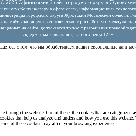
© 2026 Официальный сайт городского округа Жуковский
ьной службе по надзору в сфере связи, информационных технолог
инистрация городского округа Жуковский Московской области. Гла
е на сайте, защищены в соответствии с российским и международн
змещенных на сайте, допускается только с разрешения правообладат
содержит материалы возрастного ценза 12+»
шаетесь с тем, что мы обрабатываем ваши персональные данные
 through the website. Out of these, the cookies that are categorized as
y cookies that help us analyze and understand how you use this website.
f some of these cookies may affect your browsing experience.