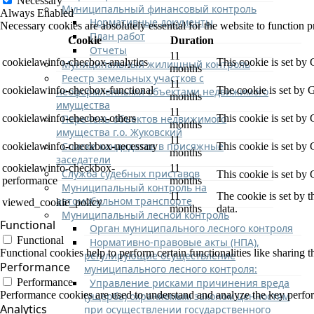
Necessary
Муниципальный финансовый контроль
Always Enabled
Нормативные документы
Necessary cookies are absolutely essential for the website to function p
План работ
Cookie
Duration
Отчеты
11
cookielawinfo-checbox-analytics
This cookie is set by
Муниципальный жилищный контроль
months
Реестр земельных участков с
11
cookielawinfo-checbox-functional
The cookie is set by 
неоформленными объектами недвижимого
months
имущества
11
Перечень объектов недвижимого
cookielawinfo-checbox-others
This cookie is set by
months
имущества г.о. Жуковский
11
Списки кандидатов в присяжные
cookielawinfo-checkbox-necessary
This cookie is set by
months
заседатели
cookielawinfo-checkbox-
11
Служба судебных приставов
This cookie is set by
performance
months
Муниципальный контроль на
11
The cookie is set by 
автомобильном транспорте
viewed_cookie_policy
months
data.
Муниципальный лесной контроль
Functional
Орган муниципального лесного контроля
Functional
Нормативно-правовые акты (НПА),
Functional cookies help to perform certain functionalities like sharing t
регулирующие осуществление
Performance
муниципального лесного контроля:
Управление рисками причинения вреда
Performance
Performance cookies are used to understand and analyze the key performa
(ущерба) охраняемым законом ценностям
Analytics
при осуществлении государственного