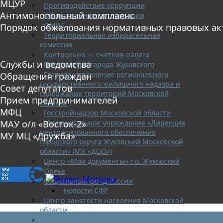
МЦУР
Противодействие коррупции
Антимонопольный комплаенс
Общественные организации
ОМВД
Порядок обжалования нормативных правовых ак
Территориальная избирательная
комиссия
Контрольно — счетная палата
Службы и ведомства
Прокуратура города Жуковского
Главное управление регионального
Обращения граждан
государственного жилищного надзора и
Совет депутатов
содержания территорий Московской
Прием предпринимателей
области
МФЦ
Госстройнадзор Московской области
Муниципальное учреждение «Дирекция
МАУ о/л «Восток-2»
централизованного обеспечения
МУ МЦ «Дружба»
городского округа Жуковский Московской
области» (МУ «ДЦО»)
Центр «Мои документы» г.о. Жуковский
Опека
Социальный фонд России
Новости СФР
Центр занятости населения Московской
области
ОНД и ПР по Раменскому городскому