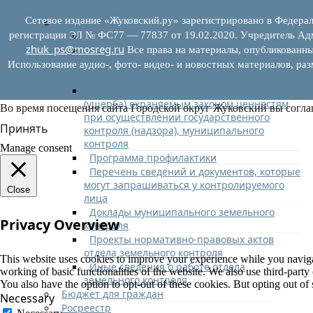
округу
Сетевое издание «Жуковский.ру» зарегистрировано в Федерал
Муниципальный земельный контроль
Отдел земельного контроля
регистрации ЭЛ № ФС77 — 77837 от 19.02.2020. Учредитель Адм
zhuk_ps@mosreg.ru
Нормативно-правовые акты (НПА),
Все права на материалы, опубликованны
регулирующие осуществление
Использование аудио-, фото- видео- и новостных материалов, ра
муниципального земельного контроля
Управление рисками причинения вреда
(ущерба) охраняемым законом ценностям
Во время посещения сайта Городской округ Жуковский вы согла
при осуществлении государственного
Принять
контроля (надзора), муниципального
контроля
Manage consent
Программа профилактики
Перечень сведений и документов, которые
могут запрашиваться у контролируемого
Close
лица
Доклады муниципального земельного
Privacy Overview
контроля
Проекты нормативно-правовых актов
отдела земельного контроля
This website uses cookies to improve your experience while you navigate
Иные сведения о работе отдела
working of basic functionalities of the website. We also use third-part
земельного контроля
You also have the option to opt-out of these cookies. But opting out o
Бюджет для граждан
Necessary
Росреестр