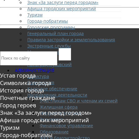
Знак «За заслуги перед городом»
Афиша городских мероприятий
Туризм
Города-побратимы
Городские программы
Генеральный план города
Правила застройки и землепользования
Экстренные службы
Медиа галерея
Новости
Авиаград Жуковский
АДМИНИСТРАЦИЯ
Устав города
Структура
Символика города
Полномочия
Кадровое обеспечение
История города
Направления деятельности
Почетные граждане
Участникам СВО и членам их семей
Город героев
Жилищная сфера
Знак «За заслуги перед городом»
Наружная реклама
Экономика
Афиша городских мероприятий
Финансовое управление
Туризм
Образование
Города-побратимы
ЖКХ и благоустройство