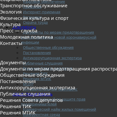
Кадровое обеспечение
Транспортное обслуживание
Приемная
Экология
Интернет-приемная
Регламент
Физическая культура и спорт
Охрана труда
Культура
ДОКУМЕНТЫ
Пресс — служба
Документы по мерам предотвращения
Молодежная политика
распространения новой коронавирусной
инфекции
Контакты
Общественные обсуждения
Постановления
Антикоррупционная экспертиза
Документы
Публичные слушания
Документы по мерам предотвращения распростр
Решения Совета депутатов
Решения ТИК
Общественные обсуждения
Решения МТИК
Постановления
МЦУР
Антикоррупционная экспертиза
Антимонопольный комплаенс
Публичные слушания
ОБЩЕСТВО И ВЛАСТЬ
Уполномоченный по защите прав
Решения Совета депутатов
предпринимателей
Решения ТИК
Коммерческий найм жилых помещений
Решения МТИК
Конкурентная среда