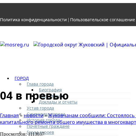
Политика конфиденциальности
Пользовательское соглашение
|
ГОРОД
Глава города
Биография
04 в превью
Полномочия
Доклады и отчеты
Устав города
Символика города
Главная
новости
Жуковчанам сообщили: Состоялось 
»
»
История города
капитального ремонта общего имущества в многоквар
Почетные граждане
Город героев
Просмотров: 1113037