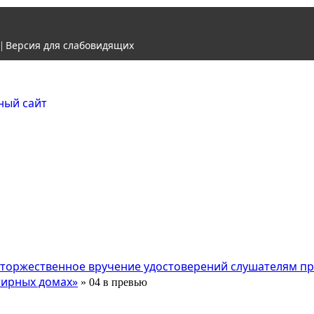
Версия для слабовидящих
|
Городской округ Ж
Официальный сайт
торжественное вручение удостоверений слушателям п
тирных домах»
» 04 в превью