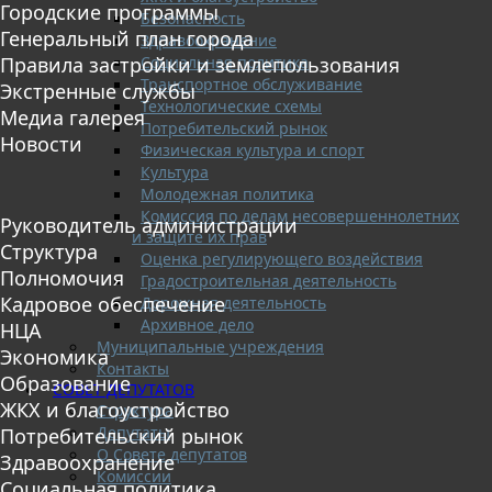
Городские программы
Безопасность
Генеральный план города
Здравоохранение
Социальная политика
Правила застройки и землепользования
Транспортное обслуживание
Экстренные службы
Технологические схемы
Медиа галерея
Потребительский рынок
Новости
Физическая культура и спорт
Культура
Молодежная политика
Комиссия по делам несовершеннолетних
Руководитель администрации
и защите их прав
Структура
Оценка регулирующего воздействия
Полномочия
Градостроительная деятельность
Кадровое обеспечение
Дорожная деятельность
Архивное дело
НЦА
Муниципальные учреждения
Экономика
Контакты
Образование
СОВЕТ ДЕПУТАТОВ
ЖКХ и благоустройство
Структура
Депутаты
Потребительский рынок
О Совете депутатов
Здравоохранение
Комиссии
Социальная политика