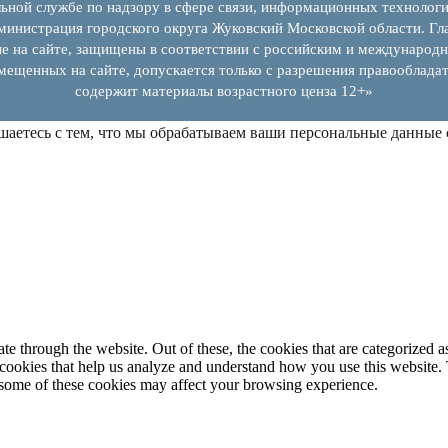
ьной службе по надзору в сфере связи, информационных технолог
инистрация городского округа Жуковский Московской области. Гла
е на сайте, защищены в соответствии с российским и международн
змещенных на сайте, допускается только с разрешения правообладат
содержит материалы возрастного ценза 12+»
шаетесь с тем, что мы обрабатываем ваши персональные данные
 through the website. Out of these, the cookies that are categorized as
y cookies that help us analyze and understand how you use this website.
f some of these cookies may affect your browsing experience.