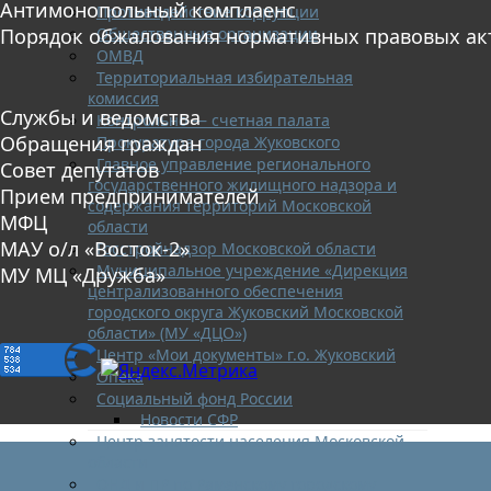
Антимонопольный комплаенс
Противодействие коррупции
Общественные организации
Порядок обжалования нормативных правовых ак
ОМВД
Территориальная избирательная
комиссия
Службы и ведомства
Контрольно — счетная палата
Обращения граждан
Прокуратура города Жуковского
Главное управление регионального
Совет депутатов
государственного жилищного надзора и
Прием предпринимателей
содержания территорий Московской
МФЦ
области
МАУ о/л «Восток-2»
Госстройнадзор Московской области
Муниципальное учреждение «Дирекция
МУ МЦ «Дружба»
централизованного обеспечения
городского округа Жуковский Московской
области» (МУ «ДЦО»)
Центр «Мои документы» г.о. Жуковский
Опека
Социальный фонд России
Новости СФР
Центр занятости населения Московской
области
ОНД и ПР по Раменскому городскому