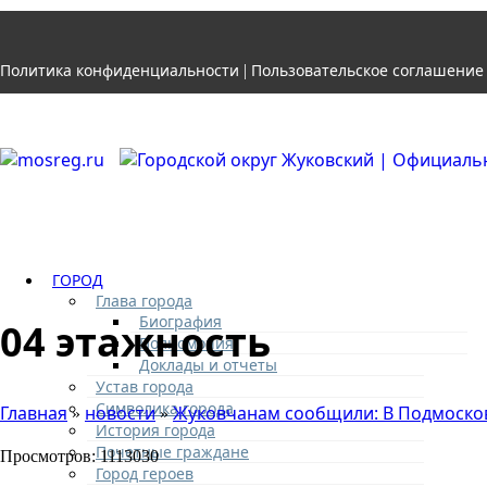
Политика конфиденциальности
Пользовательское соглашение
|
ГОРОД
Глава города
Биография
04 этажность
Полномочия
Доклады и отчеты
Устав города
Символика города
Главная
новости
Жуковчанам сообщили: В Подмосков
»
»
История города
Почетные граждане
Просмотров: 1113030
Город героев