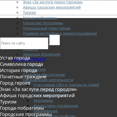
Знак «За заслуги перед городом»
Афиша городских мероприятий
Туризм
Города-побратимы
Городские программы
Генеральный план города
Правила застройки и землепользования
Экстренные службы
Медиа галерея
Новости
Авиаград Жуковский
Устав города
АДМИНИСТРАЦИЯ
Символика города
Структура
Полномочия
История города
Кадровое обеспечение
Почетные граждане
Направления деятельности
Город героев
Участникам СВО и членам их семей
Знак «За заслуги перед городом»
Жилищная сфера
Афиша городских мероприятий
Наружная реклама
Экономика
Туризм
Финансовое управление
Города-побратимы
Образование
Городские программы
ЖКХ и благоустройство