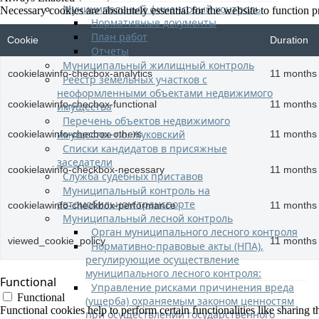
Муниципальный финансовый контроль
Necessary cookies are absolutely essential for the website to function p
Нормативные документы
План работ
Cookie
Duration
Отчеты
Муниципальный жилищный контроль
cookielawinfo-checbox-analytics
11 months
Реестр земельных участков с
неоформленными объектами недвижимого
cookielawinfo-checbox-functional
11 months
имущества
Перечень объектов недвижимого
имущества г.о. Жуковский
cookielawinfo-checbox-others
11 months
Списки кандидатов в присяжные
заседатели
cookielawinfo-checkbox-necessary
11 months
Служба судебных приставов
Муниципальный контроль на
автомобильном транспорте
cookielawinfo-checkbox-performance
11 months
Муниципальный лесной контроль
Орган муниципального лесного контроля
viewed_cookie_policy
11 months
Нормативно-правовые акты (НПА),
регулирующие осуществление
муниципального лесного контроля:
Functional
Управление рисками причинения вреда
Functional
(ущерба) охраняемым законом ценностям
Functional cookies help to perform certain functionalities like sharing t
при осуществлении государственного