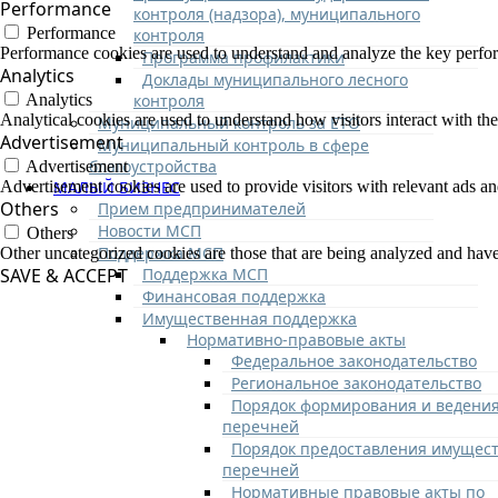
Performance
контроля (надзора), муниципального
Performance
контроля
Performance cookies are used to understand and analyze the key performa
Программа профилактики
Analytics
Доклады муниципального лесного
контроля
Analytics
Analytical cookies are used to understand how visitors interact with the
Муниципальный контроль за ЕТО
Advertisement
Муниципальный контроль в сфере
благоустройства
Advertisement
МАЛЫЙ БИЗНЕС
Advertisement cookies are used to provide visitors with relevant ads a
Others
Прием предпринимателей
Новости МСП
Others
Поддержка МСП
Other uncategorized cookies are those that are being analyzed and have 
Поддержка МСП
SAVE & ACCEPT
Финансовая поддержка
Имущественная поддержка
Нормативно-правовые акты
Федеральное законодательство
Региональное законодательство
Порядок формирования и ведени
перечней
Порядок предоставления имущест
перечней
Нормативные правовые акты по