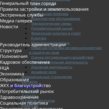
Генеральный план города
Безопасность
Правила застройки и землепользования
Здравоохранение
Социальная политика
Экстренные службы
Транспортное обслуживание
Медиа галерея
Технологические схемы
Новости
Потребительский рынок
Физическая культура и спорт
Культура
Молодежная политика
Руководитель администрации
Комиссия по делам несовершеннолетних
Структура
и защите их прав
Полномочия
Оценка регулирующего воздействия
Кадровое обеспечение
Градостроительная деятельность
Дорожная деятельность
НЦА
Архивное дело
Экономика
Муниципальные учреждения
Образование
Контакты
ЖКХ и благоустройство
СОВЕТ ДЕПУТАТОВ
Потребительский рынок
Структура
Депутаты
Здравоохранение
О Совете депутатов
Социальная политика
Комиссии
Транспортное обслуживание