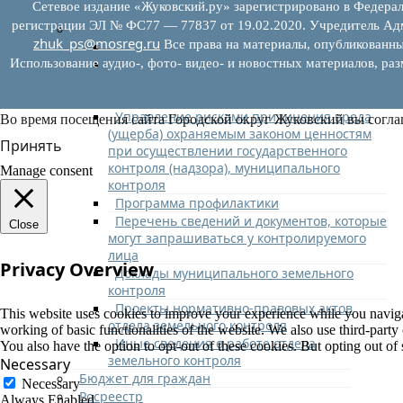
Сетевое издание «Жуковский.ру» зарегистрировано в Федерал
округу
регистрации ЭЛ № ФС77 — 77837 от 19.02.2020. Учредитель Адм
Муниципальный земельный контроль
zhuk_ps@mosreg.ru
Все права на материалы, опубликованны
Отдел земельного контроля
Нормативно-правовые акты (НПА),
Использование аудио-, фото- видео- и новостных материалов, ра
регулирующие осуществление
муниципального земельного контроля
Управление рисками причинения вреда
Во время посещения сайта Городской округ Жуковский вы согла
(ущерба) охраняемым законом ценностям
Принять
при осуществлении государственного
контроля (надзора), муниципального
Manage consent
контроля
Программа профилактики
Перечень сведений и документов, которые
Close
могут запрашиваться у контролируемого
лица
Privacy Overview
Доклады муниципального земельного
контроля
Проекты нормативно-правовых актов
This website uses cookies to improve your experience while you navigate
отдела земельного контроля
working of basic functionalities of the website. We also use third-part
Иные сведения о работе отдела
You also have the option to opt-out of these cookies. But opting out o
земельного контроля
Necessary
Бюджет для граждан
Necessary
Росреестр
Always Enabled