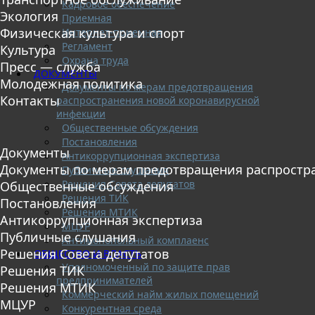
Кадровое обеспечение
Экология
Приемная
Физическая культура и спорт
Интернет-приемная
Регламент
Культура
Охрана труда
Пресс — служба
ДОКУМЕНТЫ
Молодежная политика
Документы по мерам предотвращения
Контакты
распространения новой коронавирусной
инфекции
Общественные обсуждения
Постановления
Документы
Антикоррупционная экспертиза
Документы по мерам предотвращения распростр
Публичные слушания
Решения Совета депутатов
Общественные обсуждения
Решения ТИК
Постановления
Решения МТИК
Антикоррупционная экспертиза
МЦУР
Публичные слушания
Антимонопольный комплаенс
Решения Совета депутатов
ОБЩЕСТВО И ВЛАСТЬ
Уполномоченный по защите прав
Решения ТИК
предпринимателей
Решения МТИК
Коммерческий найм жилых помещений
МЦУР
Конкурентная среда