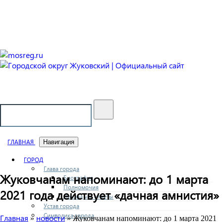
Городской округ Жуковский
Официальный сайт
ГЛАВНАЯ
Навигация
ГОРОД
Глава города
Жуковчанам напоминают: до 1 марта
Биография
Полномочия
2021 года действует «дачная амнистия»
Доклады и отчеты
Устав города
Символика города
Главная
новости
»
» Жуковчанам напоминают: до 1 марта 2021