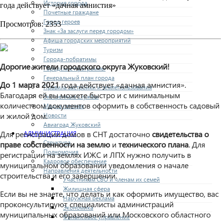
История города
года действует «дачная амнистия»
Почетные граждане
Город героев
Просмотров: 2353
Знак «За заслуги перед городом»
Афиша городских мероприятий
Туризм
Города-побратимы
Дорогие жители городского округа Жуковский!
Городские программы
Генеральный план города
До 1 марта 2021
года действует «дачная амнистия».
Правила застройки и землепользования
Благодаря ей вы можете быстро и с минимальным
Экстренные службы
количеством документов оформить в собственность садовый
Медиа галерея
и жилой дом.
Новости
Авиаград Жуковский
Для регистрации домов в СНТ достаточно
свидетельства о
АДМИНИСТРАЦИЯ
Структура
праве собственности на землю
и
технического плана
. Для
Полномочия
регистрации на землях ИЖС и ЛПХ нужно получить в
Кадровое обеспечение
муниципальном образовании уведомления о начале
Направления деятельности
строительства и его завершении.
Участникам СВО и членам их семей
Жилищная сфера
Если вы не знаете, что делать и как оформить имущество, вас
Наружная реклама
проконсультируют специалисты администраций
Экономика
муниципальных образований или Московского областного
Финансовое управление