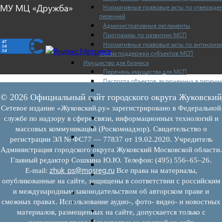
МУ МЦ «Дружба»
Нормативные правовые акты по утвержде
перечней
Административные регламенты
Программы по развитию МСП
Нормативные правовые акты по антикриз
мерам поддержки субъектов МСП
Имущество для бизнеса
Перечень имущества для МСП
Паспорта объектов, включенных в перечн
Информация о льготах
© 2026 Официальный сайт городского округа Жуковский
Сведения о коммерческой недвижимости,
Сетевое издание «Жуковский.ру» зарегистрировано в Федеральной
предлагаемой бизнесу
Сведения о проводимых торгах
службе по надзору в сфере связи, информационных технологий и
Инвестиционная карта Московской област
массовых коммуникаций (Роскомнадзор). Свидетельство о
Коллегиальный орган
регистрации ЭЛ № ФС77 — 77837 от 19.02.2020. Учредитель
Регламентирующие документы
Администрация городского округа Жуковский Московской области.
График заседаний
Главный редактор Сошкина Ю.Ю. Телефон: (495) 556–65–26.
Протоколы заседаний
zhuk_ps@mosreg.ru
E‑mail:
Все права на материалы,
Отчеты о деятельности коллегиального ор
опубликованные на сайте, защищены в соответствии с российским
Иные документы
и международным законодательством об авторском праве и
Материалы Корпорации МСП
смежных правах. Использование аудио-, фото- видео- и новостных
Вопрос-ответ
Общие вопросы
материалов, размещенных на сайте, допускается только с
Наполнение и актуализация перечней иму