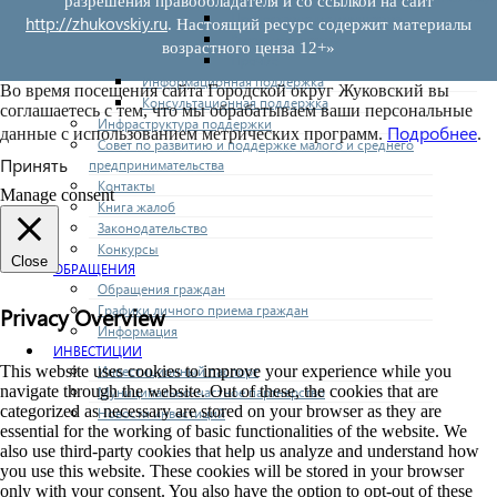
разрешения правообладателя и со ссылкой на сайт
Предоставление имущества
http://zhukovskiy.ru
. Настоящий ресурс содержит материалы
Выкуп имущества
возрастного ценза 12+»
Прочие
Информационная поддержка
Во время посещения сайта Городской округ Жуковский вы
Консультационная поддержка
соглашаетесь с тем, что мы обрабатываем ваши персональные
Инфраструктура поддержки
Подробнее
данные с использованием метрических программ.
.
Совет по развитию и поддержке малого и среднего
Принять
предпринимательства
Контакты
Manage consent
Книга жалоб
Законодательство
Конкурсы
Close
ОБРАЩЕНИЯ
Обращения граждан
Графики личного приема граждан
Privacy Overview
Информация
ИНВЕСТИЦИИ
Инвестиционный паспорт
This website uses cookies to improve your experience while you
navigate through the website. Out of these, the cookies that are
Муниципально-частное партнерство
categorized as necessary are stored on your browser as they are
Новости инвестиций
essential for the working of basic functionalities of the website. We
also use third-party cookies that help us analyze and understand how
you use this website. These cookies will be stored in your browser
only with your consent. You also have the option to opt-out of these