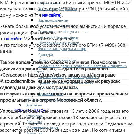
БТИ. В регионе насчитывается 62 точки приема МОБТИ и 42
Образование
консультационных центра МОБТИ при МФЦ (ближайший к
ЖКХ и благоустройство
дому можно найти
на сайте
).
Безопасность
Здравоохранение
Узнать больше об условиях «дачной амнистии» и порядке
Социальная политика
Транспортное обслуживание
регистрации прав можно:
Технологические схемы
●
на сайте
Минмособлимущества;
Потребительский рынок
● по телефону Московского областного БТИ: +7 (498) 568-
Физическая культура и спорт
88-88.
Культура
Молодежная политика
Так же дополнительно Союзом дачников Подмосковья —
Комиссия по делам несовершеннолетних и защите их
дачники-подмосковья.рф, создан Телеграмм-канал
прав
«Сельсовет» https://t.me/selsov, аккаунт в Инстаграме
Оценка регулирующего воздействия
@souzdachnikov, на данных информационных ресурсах
Градостроительная деятельность
садоводы и дачники могут задавать
Дорожная деятельность
и получать актуальные ответы на вопросы с привлечением
Архивное дело
профильных министерств Московской области
.
Муниципальные учреждения
Контакты
Упрощенная схема действовала 13 лет, с 2006 года, и за это
СОВЕТ ДЕПУТАТОВ
Структура
время россияне оформили около 13 миллионов участков и
Депутаты
строений. Только за последние три года жители Подмосковья
О Совете депутатов
зарегистрировали 500 тысяч домов и дач. Но сотни тысяч
Комиссии