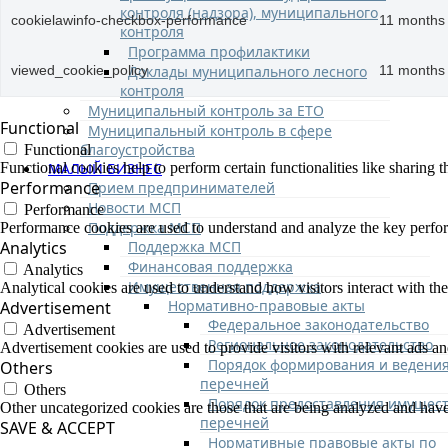
контроля (надзора), муниципального
cookielawinfo-checkbox-performance
11 months
контроля
Программа профилактики
Доклады муниципального лесного
viewed_cookie_policy
11 months
контроля
Муниципальный контроль за ЕТО
Functional
Муниципальный контроль в сфере
благоустройства
Functional
МАЛЫЙ БИЗНЕС
Functional cookies help to perform certain functionalities like sharing t
Performance
Прием предпринимателей
Новости МСП
Performance
Поддержка МСП
Performance cookies are used to understand and analyze the key performa
Поддержка МСП
Analytics
Финансовая поддержка
Analytics
Имущественная поддержка
Analytical cookies are used to understand how visitors interact with the
Нормативно-правовые акты
Advertisement
Федеральное законодательство
Advertisement
Региональное законодательство
Advertisement cookies are used to provide visitors with relevant ads a
Порядок формирования и ведени
Others
перечней
Others
Порядок предоставления имущест
Other uncategorized cookies are those that are being analyzed and have 
перечней
SAVE & ACCEPT
Нормативные правовые акты по