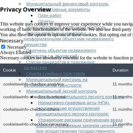
Муниципальный финансовый контроль
Privacy Overview
Нормативные документы
План работ
Отчеты
This website uses cookies to improve your experience while you navigate
Муниципальный жилищный контроль
working of basic functionalities of the website. We also use third-part
Реестр земельных участков с
You also have the option to opt-out of these cookies. But opting out o
неоформленными объектами недвижимого
Necessary
имущества
Necessary
Перечень объектов недвижимого
Always Enabled
имущества г.о. Жуковский
Necessary cookies are absolutely essential for the website to function p
Списки кандидатов в присяжные
заседатели
Cookie
Duration
Служба судебных приставов
Муниципальный контроль на
cookielawinfo-checbox-analytics
11 months
автомобильном транспорте
Муниципальный лесной контроль
Орган муниципального лесного контроля
cookielawinfo-checbox-functional
11 months
Нормативно-правовые акты (НПА),
регулирующие осуществление
cookielawinfo-checbox-others
11 months
муниципального лесного контроля:
Управление рисками причинения вреда
cookielawinfo-checkbox-necessary
11 months
(ущерба) охраняемым законом ценностям
при осуществлении государственного