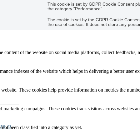
This cookie is set by GDPR Cookie Consent plug
the category "Performance".
The cookie is set by the GDPR Cookie Consent 
the use of cookies. It does not store any perso
he content of the website on social media platforms, collect feedbacks, a
nce indexes of the website which helps in delivering a better user expe
 website. These cookies help provide information on metrics the number o
nd marketing campaigns. These cookies track visitors across websites an
я
ва из
not been classified into a category as yet.