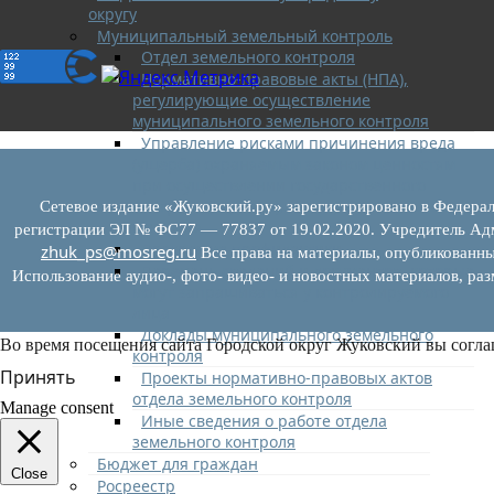
округу
Муниципальный земельный контроль
Отдел земельного контроля
Нормативно-правовые акты (НПА),
регулирующие осуществление
муниципального земельного контроля
Управление рисками причинения вреда
(ущерба) охраняемым законом ценностям
при осуществлении государственного
контроля (надзора), муниципального
Сетевое издание «Жуковский.ру» зарегистрировано в Федерал
контроля
регистрации ЭЛ № ФС77 — 77837 от 19.02.2020. Учредитель Адм
Программа профилактики
zhuk_ps@mosreg.ru
Все права на материалы, опубликованны
Перечень сведений и документов, которые
Использование аудио-, фото- видео- и новостных материалов, ра
могут запрашиваться у контролируемого
лица
Доклады муниципального земельного
Во время посещения сайта Городской округ Жуковский вы согла
контроля
Принять
Проекты нормативно-правовых актов
отдела земельного контроля
Manage consent
Иные сведения о работе отдела
земельного контроля
Бюджет для граждан
Close
Росреестр