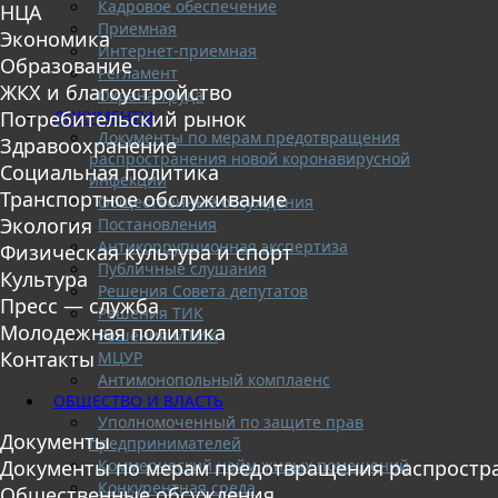
Кадровое обеспечение
НЦА
Приемная
Экономика
Интернет-приемная
Образование
Регламент
ЖКХ и благоустройство
Охрана труда
ДОКУМЕНТЫ
Потребительский рынок
Документы по мерам предотвращения
Здравоохранение
распространения новой коронавирусной
Социальная политика
инфекции
Транспортное обслуживание
Общественные обсуждения
Экология
Постановления
Антикоррупционная экспертиза
Физическая культура и спорт
Публичные слушания
Культура
Решения Совета депутатов
Пресс — служба
Решения ТИК
Молодежная политика
Решения МТИК
Контакты
МЦУР
Антимонопольный комплаенс
ОБЩЕСТВО И ВЛАСТЬ
Уполномоченный по защите прав
Документы
предпринимателей
Коммерческий найм жилых помещений
Документы по мерам предотвращения распростр
Конкурентная среда
Общественные обсуждения