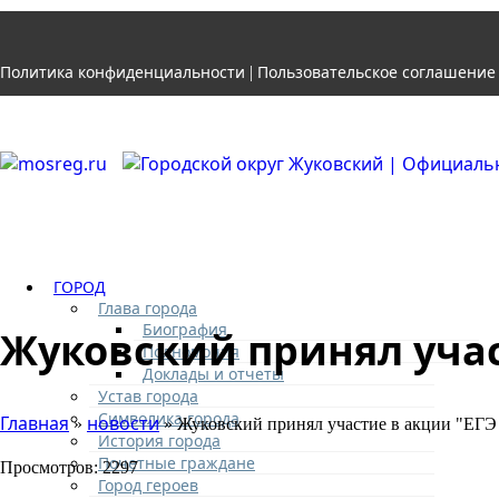
Политика конфиденциальности
Пользовательское соглашение
|
ГОРОД
Глава города
Биография
Жуковский принял учас
Полномочия
Доклады и отчеты
Устав города
Символика города
Главная
новости
»
» Жуковский принял участие в акции "ЕГЭ
История города
Почетные граждане
Просмотров: 2297
Город героев