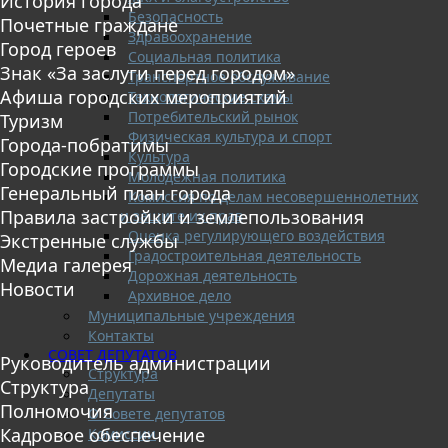
История города
Безопасность
Почетные граждане
Здравоохранение
Город героев
Социальная политика
Знак «За заслуги перед городом»
Транспортное обслуживание
Афиша городских мероприятий
Технологические схемы
Потребительский рынок
Туризм
Физическая культура и спорт
Города-побратимы
Культура
Городские программы
Молодежная политика
Генеральный план города
Комиссия по делам несовершеннолетних
Правила застройки и землепользования
и защите их прав
Оценка регулирующего воздействия
Экстренные службы
Градостроительная деятельность
Медиа галерея
Дорожная деятельность
Новости
Архивное дело
Муниципальные учреждения
Контакты
СОВЕТ ДЕПУТАТОВ
Руководитель администрации
Структура
Структура
Депутаты
Полномочия
О Совете депутатов
Кадровое обеспечение
Комиссии