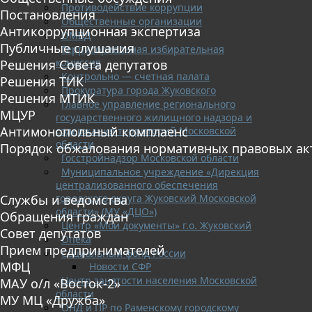
Противодействие коррупции
Постановления
Общественные организации
Антикоррупционная экспертиза
ОМВД
Публичные слушания
Территориальная избирательная
комиссия
Решения Совета депутатов
Контрольно — счетная палата
Решения ТИК
Прокуратура города Жуковского
Решения МТИК
Главное управление регионального
МЦУР
государственного жилищного надзора и
Антимонопольный комплаенс
содержания территорий Московской
области
Порядок обжалования нормативных правовых ак
Госстройнадзор Московской области
Муниципальное учреждение «Дирекция
централизованного обеспечения
городского округа Жуковский Московской
Службы и ведомства
области» (МУ «ДЦО»)
Обращения граждан
Центр «Мои документы» г.о. Жуковский
Совет депутатов
Опека
Прием предпринимателей
Социальный фонд России
МФЦ
Новости СФР
Центр занятости населения Московской
МАУ о/л «Восток-2»
области
МУ МЦ «Дружба»
ОНД и ПР по Раменскому городскому