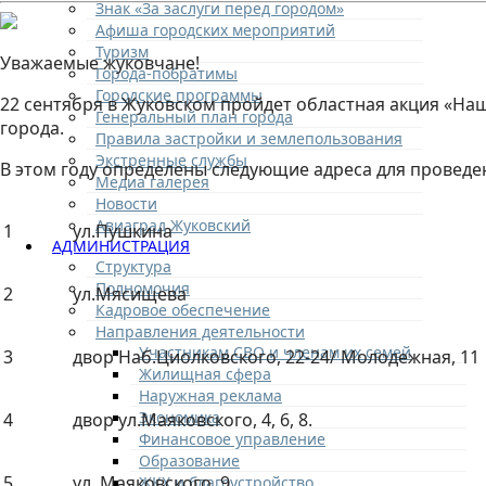
Знак «За заслуги перед городом»
Афиша городских мероприятий
Туризм
Уважаемые жуковчане!
Города-побратимы
Городские программы
22 сентября в Жуковском пройдет областная акция «Наш
Генеральный план города
города.
Правила застройки и землепользования
Экстренные службы
В этом году определены следующие адреса для проведе
Медиа галерея
Новости
Авиаград Жуковский
1
ул.Пушкина
АДМИНИСТРАЦИЯ
Структура
Полномочия
2
ул.Мясищева
Кадровое обеспечение
Направления деятельности
Участникам СВО и членам их семей
3
двор Наб.Циолковского, 22-24/ Молодежная, 11
Жилищная сфера
Наружная реклама
Экономика
4
двор ул.Маяковского, 4, 6, 8.
Финансовое управление
Образование
5
ул. Маяковского, 9
ЖКХ и благоустройство