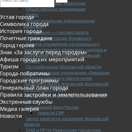
Противодействие коррупции
Общественные организации
ОМВД
Устав города
Территориальная избирательная
Символика города
комиссия
История города
Контрольно — счетная палата
Почетные граждане
Прокуратура города Жуковского
Главное управление регионального
Город героев
государственного жилищного надзора и
Знак «За заслуги перед городом»
содержания территорий Московской
Афиша городских мероприятий
области
Туризм
Госстройнадзор Московской области
Муниципальное учреждение «Дирекция
Города-побратимы
централизованного обеспечения
Городские программы
городского округа Жуковский Московской
Генеральный план города
области» (МУ «ДЦО»)
Правила застройки и землепользования
Центр «Мои документы» г.о. Жуковский
Экстренные службы
Опека
Социальный фонд России
Медиа галерея
Новости СФР
Новости
Центр занятости населения Московской
области
ОНД и ПР по Раменскому городскому