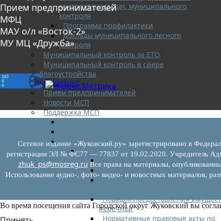
контроля (надзора), муниципального
Прием предпринимателей
контроля
МФЦ
Программа профилактики
МАУ о/л «Восток-2»
Доклады муниципального лесного
МУ МЦ «Дружба»
контроля
Муниципальный контроль за ЕТО
Муниципальный контроль в сфере
благоустройства
МАЛЫЙ БИЗНЕС
Прием предпринимателей
Новости МСП
Поддержка МСП
Поддержка МСП
Финансовая поддержка
Имущественная поддержка
Сетевое издание «Жуковский.ру» зарегистрировано в Федерал
Нормативно-правовые акты
регистрации ЭЛ № ФС77 — 77837 от 19.02.2020. Учредитель Адм
Федеральное законодательство
zhuk_ps@mosreg.ru
Все права на материалы, опубликованны
Региональное законодательство
Использование аудио-, фото- видео- и новостных материалов, ра
Порядок формирования и ведени
перечней
Порядок предоставления имущест
Во время посещения сайта Городской округ Жуковский вы согла
перечней
Нормативные правовые акты по
Принять