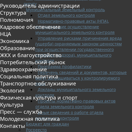
округу
Руководитель администрации
Муниципальный земельный контроль
Структура
Отдел земельного контроля
Полномочия
Нормативно-правовые акты (НПА),
Кадровое обеспечение
регулирующие осуществление
муниципального земельного контроля
НЦА
Управление рисками причинения вреда
Экономика
(ущерба) охраняемым законом ценностям
Образование
при осуществлении государственного
ЖКХ и благоустройство
контроля (надзора), муниципального
контроля
Потребительский рынок
Программа профилактики
Здравоохранение
Перечень сведений и документов, которые
Социальная политика
могут запрашиваться у контролируемого
Транспортное обслуживание
лица
Доклады муниципального земельного
Экология
контроля
Физическая культура и спорт
Проекты нормативно-правовых актов
Культура
отдела земельного контроля
Пресс — служба
Иные сведения о работе отдела
земельного контроля
Молодежная политика
Бюджет для граждан
Контакты
Росреестр