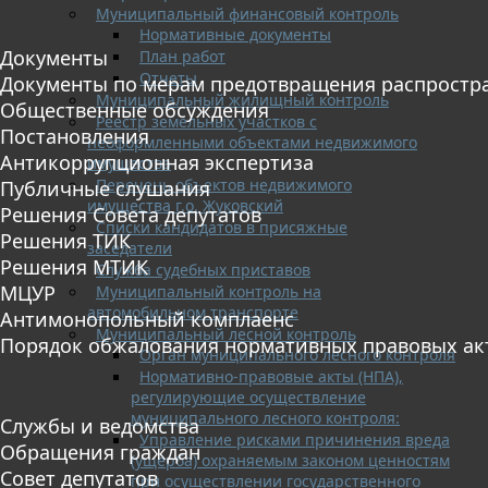
Муниципальный финансовый контроль
Нормативные документы
Документы
План работ
Отчеты
Документы по мерам предотвращения распростр
Муниципальный жилищный контроль
Общественные обсуждения
Реестр земельных участков с
Постановления
неоформленными объектами недвижимого
Антикоррупционная экспертиза
имущества
Перечень объектов недвижимого
Публичные слушания
имущества г.о. Жуковский
Решения Совета депутатов
Списки кандидатов в присяжные
Решения ТИК
заседатели
Решения МТИК
Служба судебных приставов
МЦУР
Муниципальный контроль на
автомобильном транспорте
Антимонопольный комплаенс
Муниципальный лесной контроль
Порядок обжалования нормативных правовых ак
Орган муниципального лесного контроля
Нормативно-правовые акты (НПА),
регулирующие осуществление
муниципального лесного контроля:
Службы и ведомства
Управление рисками причинения вреда
Обращения граждан
(ущерба) охраняемым законом ценностям
Совет депутатов
при осуществлении государственного