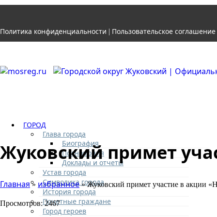
Политика конфиденциальности
Пользовательское соглашение
|
ГОРОД
Глава города
Биография
Жуковский примет учас
Полномочия
Доклады и отчеты
Устав города
Символика города
Главная
избранное
»
» Жуковский примет участие в акции «Н
История города
Почетные граждане
Просмотров: 2467
Город героев