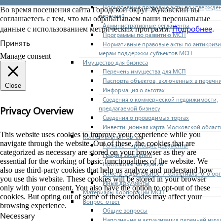
Нормативные правовые акты по утвержде
Во время посещения сайта Городской округ Жуковский вы
перечней
соглашаетесь с тем, что мы обрабатываем ваши персональные
Административные регламенты
Подробнее
данные с использованием метрических программ.
.
Программы по развитию МСП
Принять
Нормативные правовые акты по антикриз
мерам поддержки субъектов МСП
Manage consent
Имущество для бизнеса
Перечень имущества для МСП
Паспорта объектов, включенных в перечн
Close
Информация о льготах
Сведения о коммерческой недвижимости,
Privacy Overview
предлагаемой бизнесу
Сведения о проводимых торгах
Инвестиционная карта Московской област
This website uses cookies to improve your experience while you
Коллегиальный орган
navigate through the website. Out of these, the cookies that are
Регламентирующие документы
categorized as necessary are stored on your browser as they are
График заседаний
essential for the working of basic functionalities of the website. We
Протоколы заседаний
also use third-party cookies that help us analyze and understand how
Отчеты о деятельности коллегиального ор
you use this website. These cookies will be stored in your browser
Иные документы
only with your consent. You also have the option to opt-out of these
Материалы Корпорации МСП
cookies. But opting out of some of these cookies may affect your
Вопрос-ответ
browsing experience.
Общие вопросы
Necessary
Наполнение и актуализация перечней иму