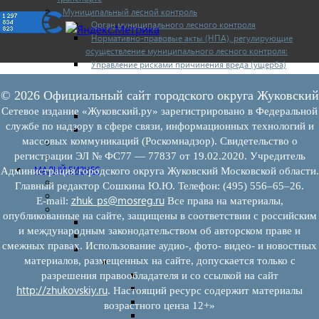
Муниципальный лесной контроль
Орган муниципального лесного контроля
Нормативно-правовые акты (НПА), регулирующие
осуществление муниципального лесного контроля:
Управление рисками причинения вреда (ущерба)
охраняемым законом ценностям при осуществлении
государственного контроля (надзора), муниципального
© 2026 Официальный сайт городского округа Жуковский
контроля
Сетевое издание «Жуковский.ру» зарегистрировано в Федеральной
Программа профилактики
службе по надзору в сфере связи, информационных технологий и
Доклады муниципального лесного контроля
массовых коммуникаций (Роскомнадзор). Свидетельство о
Муниципальный контроль за ЕТО
регистрации ЭЛ № ФС77 — 77837 от 19.02.2020. Учредитель
Муниципальный контроль в сфере благоустройства
МАЛЫЙ БИЗНЕС
Администрация городского округа Жуковский Московской области.
Прием предпринимателей
Главный редактор Сошкина Ю.Ю. Телефон: (495) 556–65–26.
Новости МСП
zhuk_ps@mosreg.ru
E‑mail:
Все права на материалы,
Поддержка МСП
опубликованные на сайте, защищены в соответствии с российским
Поддержка МСП
и международным законодательством об авторском праве и
Финансовая поддержка
смежных правах. Использование аудио-, фото- видео- и новостных
Имущественная поддержка
материалов, размещенных на сайте, допускается только с
Нормативно-правовые акты
Федеральное законодательство
разрешения правообладателя и со ссылкой на сайт
Региональное законодательство
http://zhukovskiy.ru
. Настоящий ресурс содержит материалы
Порядок формирования и ведения перечн
возрастного ценза 12+»
Порядок предоставления имущества из пе