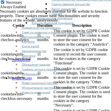
Necessary
Предоставление имущества
Always Enabled
Выкуп имущества
Necessary cookies are absolutely essential for the website to function
Прочие
properly. These cookies ensure basic functionalities and security
Информационная поддержка
features of the website, anonymously.
Консультационная поддержка
Cookie
Duration
Description
Инфраструктура поддержки
This cookie is set by GDPR Cookie
Совет по развитию и поддержке малого и среднего
cookielawinfo-
11
Consent plugin. The cookie is used
предпринимательства
checbox-analytics
months
to store the user consent for the
Контакты
cookies in the category "Analytics".
Книга жалоб
The cookie is set by GDPR cookie
Законодательство
cookielawinfo-
11
consent to record the user consent
Конкурсы
checbox-functional
months
for the cookies in the category
ОБРАЩЕНИЯ
"Functional".
Обращения граждан
This cookie is set by GDPR Cookie
Графики личного приема граждан
cookielawinfo-
11
Consent plugin. The cookie is used
Информация
checbox-others
months
to store the user consent for the
ИНВЕСТИЦИИ
cookies in the category "Other.
Инвестиционный паспорт
This cookie is set by GDPR Cookie
Муниципально-частное партнерство
Consent plugin. The cookies is used
Новости инвестиций
cookielawinfo-
11
to store the user consent for the
checkbox-necessary
months
cookies in the category
"Necessary".
This cookie is set by GDPR Cookie