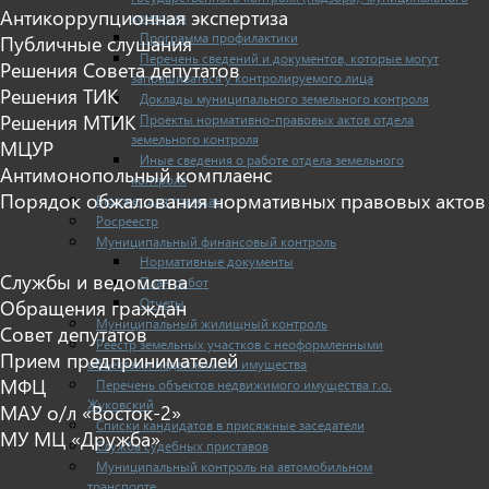
Антикоррупционная экспертиза
контроля
Программа профилактики
Публичные слушания
Перечень сведений и документов, которые могут
Решения Совета депутатов
запрашиваться у контролируемого лица
Решения ТИК
Доклады муниципального земельного контроля
Решения МТИК
Проекты нормативно-правовых актов отдела
земельного контроля
МЦУР
Иные сведения о работе отдела земельного
Антимонопольный комплаенс
контроля
Порядок обжалования нормативных правовых актов
Бюджет для граждан
Росреестр
Муниципальный финансовый контроль
Нормативные документы
Службы и ведомства
План работ
Отчеты
Обращения граждан
Муниципальный жилищный контроль
Совет депутатов
Реестр земельных участков с неоформленными
Прием предпринимателей
объектами недвижимого имущества
МФЦ
Перечень объектов недвижимого имущества г.о.
Жуковский
МАУ о/л «Восток-2»
Списки кандидатов в присяжные заседатели
МУ МЦ «Дружба»
Служба судебных приставов
Муниципальный контроль на автомобильном
транспорте