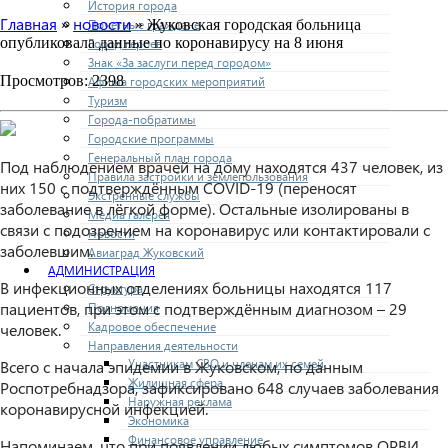
История города
Главная
новости
Почетные граждане
»
» Жуковская городская больница
опубликовала данные по коронавирусу на 8 июня
Город героев
Знак «За заслуги перед городом»
Просмотров: 2398
Афиша городских мероприятий
Туризм
Города-побратимы
Городские программы
Генеральный план города
Под наблюдением врачей на дому находятся 437 человек, из
Правила застройки и землепользования
них 150 с подтверждённым COVID-19 (переносят
Экстренные службы
заболевание в лёгкой форме). Остальные изолированы в
Медиа галерея
связи с подозрением на коронавирус или контактировали с
Новости
заболевшим.
Авиаград Жуковский
АДМИНИСТРАЦИЯ
В инфекционных отделениях больницы находятся 117
Структура
пациентов, при этом с подтверждённым диагнозом – 29
Полномочия
Кадровое обеспечение
человек.
Направления деятельности
Участникам СВО и членам их семей
Всего с начала эпидемии в Жуковском, по данным
Жилищная сфера
Роспотребнадзора, зафиксировано 648 случаев заболевания
Наружная реклама
коронавирусной инфекцией.
Экономика
Финансовое управление
Напоминаем, что при появлении любых симптомов ОРВИ