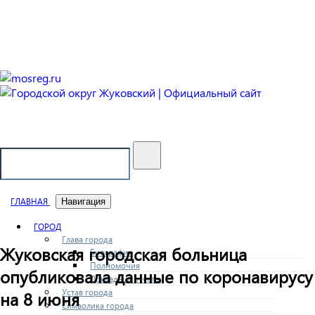
Городской округ Жуковский
Официальный сайт
ГЛАВНАЯ
Навигация
ГОРОД
Глава города
Жуковская городская больница
Биография
Полномочия
опубликовала данные по коронавирусу
Доклады и отчеты
Устав города
на 8 июня
Символика города