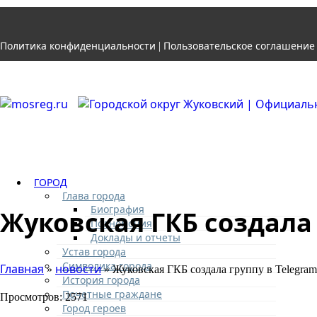
Политика конфиденциальности
Пользовательское соглашение
|
ГОРОД
Глава города
Биография
Жуковская ГКБ создала
Полномочия
Доклады и отчеты
Устав города
Символика города
Главная
новости
»
» Жуковская ГКБ создала группу в Telegra
История города
Почетные граждане
Просмотров: 2571
Город героев