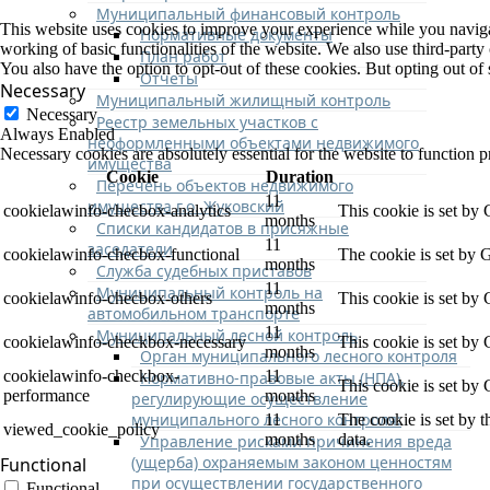
Муниципальный финансовый контроль
This website uses cookies to improve your experience while you navigate
Нормативные документы
working of basic functionalities of the website. We also use third-part
План работ
You also have the option to opt-out of these cookies. But opting out o
Отчеты
Necessary
Муниципальный жилищный контроль
Necessary
Реестр земельных участков с
Always Enabled
неоформленными объектами недвижимого
Necessary cookies are absolutely essential for the website to function p
имущества
Cookie
Duration
Перечень объектов недвижимого
11
имущества г.о. Жуковский
cookielawinfo-checbox-analytics
This cookie is set by
months
Списки кандидатов в присяжные
11
заседатели
cookielawinfo-checbox-functional
The cookie is set by 
months
Служба судебных приставов
11
Муниципальный контроль на
cookielawinfo-checbox-others
This cookie is set by
months
автомобильном транспорте
11
Муниципальный лесной контроль
cookielawinfo-checkbox-necessary
This cookie is set by
months
Орган муниципального лесного контроля
cookielawinfo-checkbox-
11
Нормативно-правовые акты (НПА),
This cookie is set by
performance
months
регулирующие осуществление
муниципального лесного контроля:
11
The cookie is set by 
viewed_cookie_policy
months
data.
Управление рисками причинения вреда
(ущерба) охраняемым законом ценностям
Functional
при осуществлении государственного
Functional