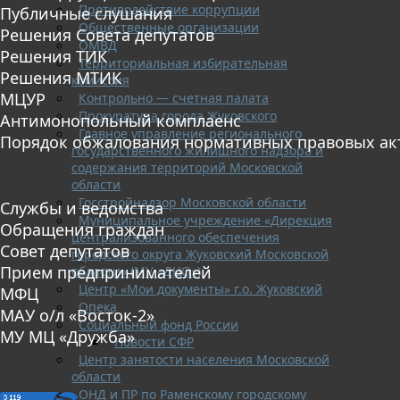
Противодействие коррупции
Публичные слушания
Общественные организации
Решения Совета депутатов
ОМВД
Решения ТИК
Территориальная избирательная
Решения МТИК
комиссия
МЦУР
Контрольно — счетная палата
Прокуратура города Жуковского
Антимонопольный комплаенс
Главное управление регионального
Порядок обжалования нормативных правовых ак
государственного жилищного надзора и
содержания территорий Московской
области
Госстройнадзор Московской области
Службы и ведомства
Муниципальное учреждение «Дирекция
Обращения граждан
централизованного обеспечения
Совет депутатов
городского округа Жуковский Московской
Прием предпринимателей
области» (МУ «ДЦО»)
Центр «Мои документы» г.о. Жуковский
МФЦ
Опека
МАУ о/л «Восток-2»
Социальный фонд России
МУ МЦ «Дружба»
Новости СФР
Центр занятости населения Московской
области
ОНД и ПР по Раменскому городскому