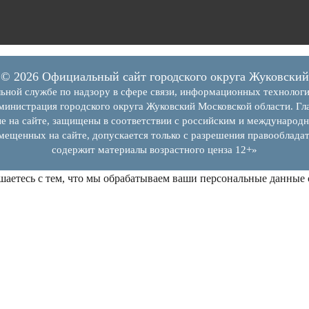
© 2026 Официальный сайт городского округа Жуковский
ьной службе по надзору в сфере связи, информационных технолог
инистрация городского округа Жуковский Московской области. Гла
е на сайте, защищены в соответствии с российским и международн
змещенных на сайте, допускается только с разрешения правообладат
содержит материалы возрастного ценза 12+»
шаетесь с тем, что мы обрабатываем ваши персональные данные