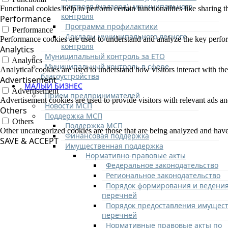
контроля (надзора), муниципального
Functional cookies help to perform certain functionalities like sharing t
контроля
Performance
Программа профилактики
Performance
Доклады муниципального лесного
Performance cookies are used to understand and analyze the key performa
контроля
Analytics
Муниципальный контроль за ЕТО
Analytics
Муниципальный контроль в сфере
Analytical cookies are used to understand how visitors interact with the
благоустройства
Advertisement
МАЛЫЙ БИЗНЕС
Advertisement
Прием предпринимателей
Advertisement cookies are used to provide visitors with relevant ads a
Новости МСП
Others
Поддержка МСП
Others
Поддержка МСП
Other uncategorized cookies are those that are being analyzed and have 
Финансовая поддержка
SAVE & ACCEPT
Имущественная поддержка
Нормативно-правовые акты
Федеральное законодательство
Региональное законодательство
Порядок формирования и ведени
перечней
Порядок предоставления имущест
перечней
Нормативные правовые акты по