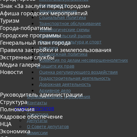
Безопасность
Знак «За заслуги перед городом»
Здравоохранение
Афиша городских мероприятий
Социальная политика
Туризм
Транспортное обслуживание
Города-побратимы
Технологические схемы
Городские программы
Потребительский рынок
Физическая культура и спорт
Генеральный план города
Культура
Правила застройки и землепользования
Молодежная политика
Экстренные службы
Комиссия по делам несовершеннолетних
Медиа галерея
и защите их прав
Новости
Оценка регулирующего воздействия
Градостроительная деятельность
Дорожная деятельность
Архивное дело
Руководитель администрации
Муниципальные учреждения
Структура
Контакты
СОВЕТ ДЕПУТАТОВ
Полномочия
Структура
Кадровое обеспечение
Депутаты
НЦА
О Совете депутатов
Экономика
Комиссии