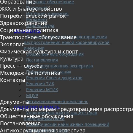
Образование
Кадровое обеспечение
Приемная
ЖКХ и благоустройство
Интернет-приемная
Потребительский рынок
Регламент
Здравоохранение
Охрана труда
Социальная политика
ДОКУМЕНТЫ
Транспортное обслуживание
Документы по мерам предотвращения
распространения новой коронавирусной
Экология
инфекции
Физическая культура и спорт
Общественные обсуждения
Культура
Постановления
Пресс — служба
Антикоррупционная экспертиза
Публичные слушания
Молодежная политика
Решения Совета депутатов
Контакты
Решения ТИК
Решения МТИК
МЦУР
Документы
Антимонопольный комплаенс
ОБЩЕСТВО И ВЛАСТЬ
Документы по мерам предотвращения распростр
Уполномоченный по защите прав
Общественные обсуждения
предпринимателей
Постановления
Коммерческий найм жилых помещений
Антикоррупционная экспертиза
Конкурентная среда