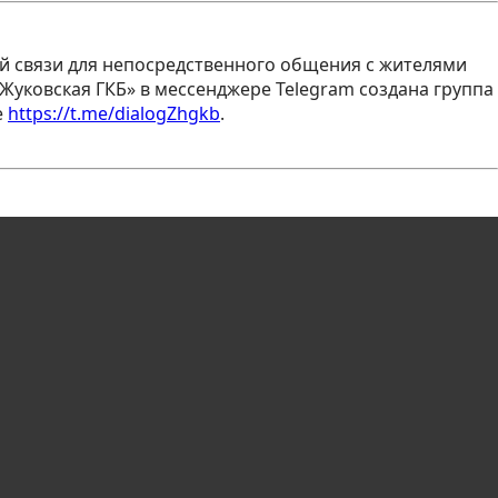
й связи для непосредственного общения с жителями
уковская ГКБ» в мессенджере Telegram создана группа
е
https://t.me/dialogZhgkb
.