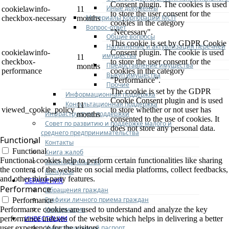
Consent plugin. The cookies is used
Иные документы
cookielawinfo-
11
to store the user consent for the
Материалы Корпорации МСП
checkbox-necessary
months
cookies in the category
Вопрос-ответ
"Necessary".
Общие вопросы
This cookie is set by GDPR Cookie
Наполнение и актуализация перечней
cookielawinfo-
Consent plugin. The cookie is used
имущества
11
checkbox-
to store the user consent for the
Предоставление имущества
months
performance
cookies in the category
Выкуп имущества
"Performance".
Прочие
The cookie is set by the GDPR
Информационная поддержка
Cookie Consent plugin and is used
Консультационная поддержка
11
viewed_cookie_policy
to store whether or not user has
Инфраструктура поддержки
months
consented to the use of cookies. It
Совет по развитию и поддержке малого и
does not store any personal data.
среднего предпринимательства
Functional
Контакты
Functional
Книга жалоб
Functional cookies help to perform certain functionalities like sharing
Законодательство
the content of the website on social media platforms, collect feedbacks,
Конкурсы
and other third-party features.
ОБРАЩЕНИЯ
Performance
Обращения граждан
Графики личного приема граждан
Performance
Информация
Performance cookies are used to understand and analyze the key
ИНВЕСТИЦИИ
performance indexes of the website which helps in delivering a better
Инвестиционный паспорт
user experience for the visitors.