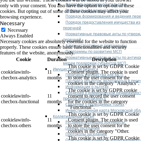
Федеральное законодательство
only with your consent. You also have the option to opt-out of these
Региональное законодательство
cookies. But opting out of some of these cookies may affect your
Порядок формирования и ведения пер
browsing experience.
Порядок предоставления имущества из
Necessary
перечней
Necessary
Нормативные правовые акты по утвер
Always Enabled
перечней
Necessary cookies are absolutely essential for the website to function
Административные регламенты
properly. These cookies ensure basic functionalities and security
Программы по развитию МСП
features of the website, anonymously.
Нормативные правовые акты по антик
Cookie
Duration
Description
мерам поддержки субъектов МСП
This cookie is set by GDPR Cookie
Имущество для бизнеса
cookielawinfo-
11
Consent plugin. The cookie is used
Перечень имущества для МСП
checbox-analytics
months
to store the user consent for the
Паспорта объектов, включенных в пере
cookies in the category "Analytics".
Информация о льготах
The cookie is set by GDPR cookie
Сведения о коммерческой недвижимос
cookielawinfo-
11
consent to record the user consent
предлагаемой бизнесу
checbox-functional
months
for the cookies in the category
Сведения о проводимых торгах
"Functional".
Инвестиционная карта Московской обл
This cookie is set by GDPR Cookie
Коллегиальный орган
cookielawinfo-
11
Consent plugin. The cookie is used
Регламентирующие документы
checbox-others
months
to store the user consent for the
График заседаний
cookies in the category "Other.
Протоколы заседаний
This cookie is set by GDPR Cookie
Отчеты о деятельности коллегиального