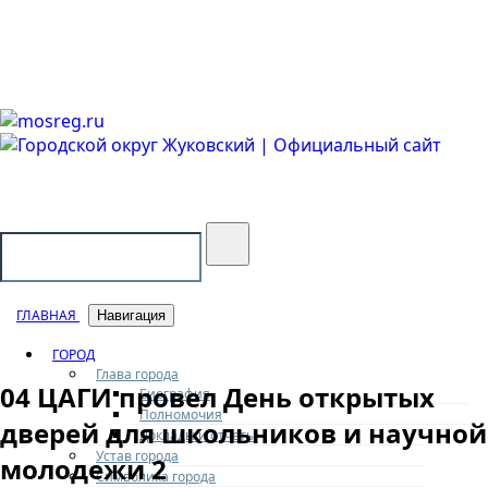
Городской округ Жуковский
Официальный сайт
ГЛАВНАЯ
Навигация
ГОРОД
Глава города
04 ЦАГИ провел День открытых
Биография
Полномочия
дверей для школьников и научной
Доклады и отчеты
Устав города
молодежи 2
Символика города