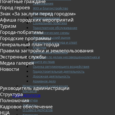
Почетные граждане
Образование
Город героев
ЖКХ и благоустройство
Знак «За заслуги перед городом»
Безопасность
Здравоохранение
Афиша городских мероприятий
Социальная политика
Туризм
Транспортное обслуживание
Города-побратимы
Технологические схемы
Городские программы
Потребительский рынок
Физическая культура и спорт
Генеральный план города
Культура
Правила застройки и землепользования
Молодежная политика
Экстренные службы
Комиссия по делам несовершеннолетних и
защите их прав
Медиа галерея
Оценка регулирующего воздействия
Новости
Градостроительная деятельность
Дорожная деятельность
Архивное дело
Муниципальные учреждения
Руководитель администрации
Контакты
Структура
СОВЕТ ДЕПУТАТОВ
Полномочия
Структура
Депутаты
Кадровое обеспечение
О Совете депутатов
НЦА
Комиссии