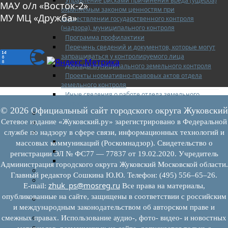
Управление рисками причинения вреда (ущерба)
МАУ о/л «Восток-2»
охраняемым законом ценностям при
МУ МЦ «Дружба»
осуществлении государственного контроля
(надзора), муниципального контроля
Программа профилактики
Перечень сведений и документов, которые могут
запрашиваться у контролируемого лица
Доклады муниципального земельного контроля
Проекты нормативно-правовых актов отдела
земельного контроля
Иные сведения о работе отдела земельного
контроля
© 2026 Официальный сайт городского округа Жуковский
Бюджет для граждан
Сетевое издание «Жуковский.ру» зарегистрировано в Федеральной
Росреестр
Муниципальный финансовый контроль
службе по надзору в сфере связи, информационных технологий и
Нормативные документы
массовых коммуникаций (Роскомнадзор). Свидетельство о
План работ
регистрации ЭЛ № ФС77 — 77837 от 19.02.2020. Учредитель
Отчеты
Администрация городского округа Жуковский Московской области.
Муниципальный жилищный контроль
Главный редактор Сошкина Ю.Ю. Телефон: (495) 556–65–26.
Реестр земельных участков с неоформленными
zhuk_ps@mosreg.ru
E‑mail:
Все права на материалы,
объектами недвижимого имущества
опубликованные на сайте, защищены в соответствии с российским
Перечень объектов недвижимого имущества г.о.
и международным законодательством об авторском праве и
Жуковский
Списки кандидатов в присяжные заседатели
смежных правах. Использование аудио-, фото- видео- и новостных
Служба судебных приставов