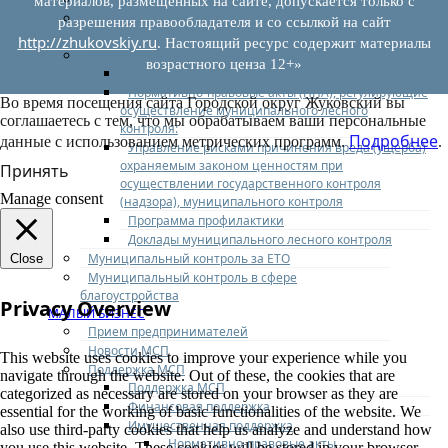
материалов, размещенных на сайте, допускается только с
Муниципальный контроль на автомобильном
разрешения правообладателя и со ссылкой на сайт
транспорте
http://zhukovskiy.ru
. Настоящий ресурс содержит материалы
Муниципальный лесной контроль
возрастного ценза 12+»
Орган муниципального лесного контроля
Нормативно-правовые акты (НПА), регулирующие
Во время посещения сайта Городской округ Жуковский вы
осуществление муниципального лесного
соглашаетесь с тем, что мы обрабатываем ваши персональные
контроля:
Подробнее
данные с использованием метрических программ.
.
Управление рисками причинения вреда (ущерба)
охраняемым законом ценностям при
Принять
осуществлении государственного контроля
Manage consent
(надзора), муниципального контроля
Программа профилактики
Доклады муниципального лесного контроля
Муниципальный контроль за ЕТО
Close
Муниципальный контроль в сфере
благоустройства
Privacy Overview
МАЛЫЙ БИЗНЕС
Прием предпринимателей
Новости МСП
This website uses cookies to improve your experience while you
Поддержка МСП
navigate through the website. Out of these, the cookies that are
Поддержка МСП
categorized as necessary are stored on your browser as they are
Финансовая поддержка
essential for the working of basic functionalities of the website. We
Имущественная поддержка
also use third-party cookies that help us analyze and understand how
Нормативно-правовые акты
you use this website. These cookies will be stored in your browser