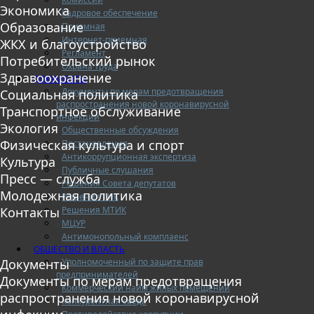
Экономика
Кадровое обеспечение
Образование
Приемная
Интернет-приемная
ЖКХ и благоустройство
Регламент
Потребительский рынок
Охрана труда
Здравоохранение
ДОКУМЕНТЫ
Документы по мерам предотвращения
Социальная политика
распространения новой коронавирусной
Транспортное обслуживание
инфекции
Экология
Общественные обсуждения
Физическая культура и спорт
Постановления
Антикоррупционная экспертиза
Культура
Публичные слушания
Пресс — служба
Решения Совета депутатов
Молодежная политика
Решения ТИК
Решения МТИК
Контакты
МЦУР
Антимонопольный комплаенс
ОБЩЕСТВО И ВЛАСТЬ
Уполномоченный по защите прав
Документы
предпринимателей
Документы по мерам предотвращения
Коммерческий найм жилых помещений
распространения новой коронавирусной
Конкурентная среда