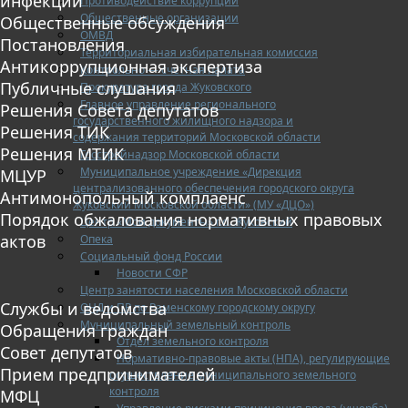
инфекции
Противодействие коррупции
Общественные организации
Общественные обсуждения
ОМВД
Постановления
Территориальная избирательная комиссия
Антикоррупционная экспертиза
Контрольно — счетная палата
Публичные слушания
Прокуратура города Жуковского
Главное управление регионального
Решения Совета депутатов
государственного жилищного надзора и
Решения ТИК
содержания территорий Московской области
Решения МТИК
Госстройнадзор Московской области
Муниципальное учреждение «Дирекция
МЦУР
централизованного обеспечения городского округа
Антимонопольный комплаенс
Жуковский Московской области» (МУ «ДЦО»)
Порядок обжалования нормативных правовых
Центр «Мои документы» г.о. Жуковский
актов
Опека
Социальный фонд России
Новости СФР
Центр занятости населения Московской области
Службы и ведомства
ОНД и ПР по Раменскому городскому округу
Муниципальный земельный контроль
Обращения граждан
Отдел земельного контроля
Совет депутатов
Нормативно-правовые акты (НПА), регулирующие
Прием предпринимателей
осуществление муниципального земельного
контроля
МФЦ