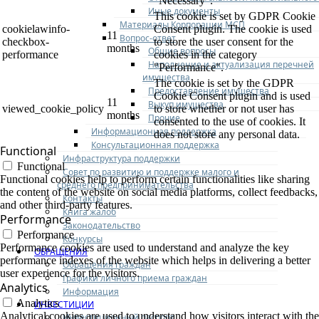
"Necessary".
Иные документы
This cookie is set by GDPR Cookie
Материалы Корпорации МСП
cookielawinfo-
Consent plugin. The cookie is used
11
Вопрос-ответ
checkbox-
to store the user consent for the
months
Общие вопросы
performance
cookies in the category
Наполнение и актуализация перечней
"Performance".
имущества
The cookie is set by the GDPR
Предоставление имущества
Cookie Consent plugin and is used
11
Выкуп имущества
viewed_cookie_policy
to store whether or not user has
months
Прочие
consented to the use of cookies. It
Информационная поддержка
does not store any personal data.
Консультационная поддержка
Functional
Инфраструктура поддержки
Functional
Совет по развитию и поддержке малого и
Functional cookies help to perform certain functionalities like sharing
среднего предпринимательства
the content of the website on social media platforms, collect feedbacks,
Контакты
and other third-party features.
Книга жалоб
Performance
Законодательство
Performance
Конкурсы
Performance cookies are used to understand and analyze the key
ОБРАЩЕНИЯ
performance indexes of the website which helps in delivering a better
Обращения граждан
user experience for the visitors.
Графики личного приема граждан
Analytics
Информация
Analytics
ИНВЕСТИЦИИ
Analytical cookies are used to understand how visitors interact with the
Инвестиционный паспорт