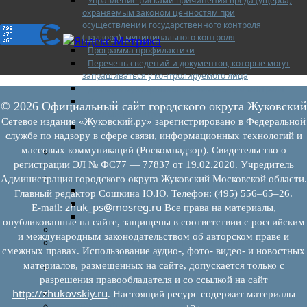
Управление рисками причинения вреда (ущерба)
охраняемым законом ценностям при
осуществлении государственного контроля
(надзора), муниципального контроля
Программа профилактики
Перечень сведений и документов, которые могут
запрашиваться у контролируемого лица
Доклады муниципального земельного контроля
Проекты нормативно-правовых актов отдела
© 2026 Официальный сайт городского округа Жуковский
земельного контроля
Сетевое издание «Жуковский.ру» зарегистрировано в Федеральной
Иные сведения о работе отдела земельного
службе по надзору в сфере связи, информационных технологий и
контроля
массовых коммуникаций (Роскомнадзор). Свидетельство о
Бюджет для граждан
регистрации ЭЛ № ФС77 — 77837 от 19.02.2020. Учредитель
Росреестр
Муниципальный финансовый контроль
Администрация городского округа Жуковский Московской области.
Нормативные документы
Главный редактор Сошкина Ю.Ю. Телефон: (495) 556–65–26.
План работ
zhuk_ps@mosreg.ru
E‑mail:
Все права на материалы,
Отчеты
опубликованные на сайте, защищены в соответствии с российским
Муниципальный жилищный контроль
и международным законодательством об авторском праве и
Реестр земельных участков с неоформленными
смежных правах. Использование аудио-, фото- видео- и новостных
объектами недвижимого имущества
материалов, размещенных на сайте, допускается только с
Перечень объектов недвижимого имущества г.о.
разрешения правообладателя и со ссылкой на сайт
Жуковский
http://zhukovskiy.ru
Списки кандидатов в присяжные заседатели
. Настоящий ресурс содержит материалы
Служба судебных приставов