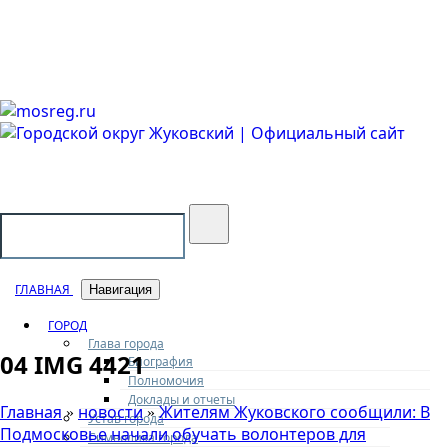
Городской округ Жуковский
Официальный сайт
ГЛАВНАЯ
Навигация
ГОРОД
Глава города
04 IMG 4421
Биография
Полномочия
Доклады и отчеты
Главная
новости
Жителям Жуковского сообщили: В
»
»
Устав города
Подмосковье начали обучать волонтеров для
Символика города