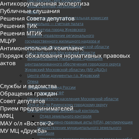
Противодействие коррупции
Антикоррупционная экспертиза
Общественные организации
Публичные слушания
ОМВД
Решения Совета депутатов
Территориальная избирательная комиссия
Контрольно — счетная палата
Решения ТИК
Прокуратура города Жуковского
Решения МТИК
Главное управление регионального
МЦУР
государственного жилищного надзора и
содержания территорий Московской области
Антимонопольный комплаенс
Госстройнадзор Московской области
Порядок обжалования нормативных правовых
Муниципальное учреждение «Дирекция
актов
централизованного обеспечения городского округа
Жуковский Московской области» (МУ «ДЦО»)
Центр «Мои документы» г.о. Жуковский
Опека
Службы и ведомства
Социальный фонд России
Обращения граждан
Новости СФР
Центр занятости населения Московской области
Совет депутатов
ОНД и ПР по Раменскому городскому округу
Прием предпринимателей
Муниципальный земельный контроль
МФЦ
Отдел земельного контроля
Нормативно-правовые акты (НПА), регулирующие
МАУ о/л «Восток-2»
осуществление муниципального земельного
МУ МЦ «Дружба»
контроля