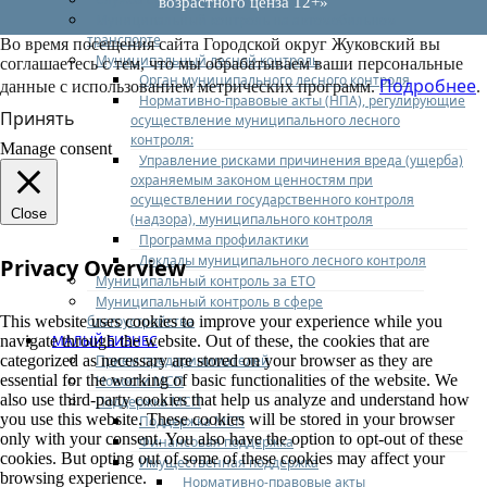
возрастного ценза 12+»
Муниципальный контроль на автомобильном
транспорте
Во время посещения сайта Городской округ Жуковский вы
Муниципальный лесной контроль
соглашаетесь с тем, что мы обрабатываем ваши персональные
Орган муниципального лесного контроля
Подробнее
данные с использованием метрических программ.
.
Нормативно-правовые акты (НПА), регулирующие
Принять
осуществление муниципального лесного
контроля:
Manage consent
Управление рисками причинения вреда (ущерба)
охраняемым законом ценностям при
осуществлении государственного контроля
Close
(надзора), муниципального контроля
Программа профилактики
Доклады муниципального лесного контроля
Privacy Overview
Муниципальный контроль за ЕТО
Муниципальный контроль в сфере
благоустройства
This website uses cookies to improve your experience while you
МАЛЫЙ БИЗНЕС
navigate through the website. Out of these, the cookies that are
Прием предпринимателей
categorized as necessary are stored on your browser as they are
essential for the working of basic functionalities of the website. We
Новости МСП
also use third-party cookies that help us analyze and understand how
Поддержка МСП
you use this website. These cookies will be stored in your browser
Поддержка МСП
only with your consent. You also have the option to opt-out of these
Финансовая поддержка
cookies. But opting out of some of these cookies may affect your
Имущественная поддержка
browsing experience.
Нормативно-правовые акты