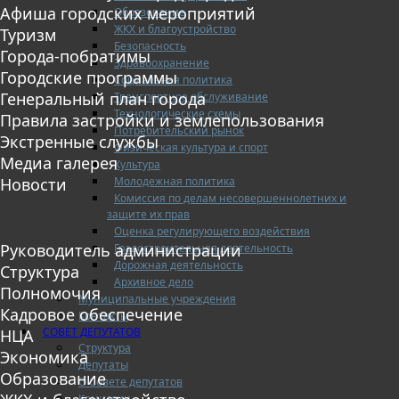
Афиша городских мероприятий
Образование
ЖКХ и благоустройство
Туризм
Безопасность
Города-побратимы
Здравоохранение
Городские программы
Социальная политика
Генеральный план города
Транспортное обслуживание
Технологические схемы
Правила застройки и землепользования
Потребительский рынок
Экстренные службы
Физическая культура и спорт
Медиа галерея
Культура
Молодежная политика
Новости
Комиссия по делам несовершеннолетних и
защите их прав
Оценка регулирующего воздействия
Руководитель администрации
Градостроительная деятельность
Дорожная деятельность
Структура
Архивное дело
Полномочия
Муниципальные учреждения
Кадровое обеспечение
Контакты
СОВЕТ ДЕПУТАТОВ
НЦА
Структура
Экономика
Депутаты
Образование
О Совете депутатов
Комиссии