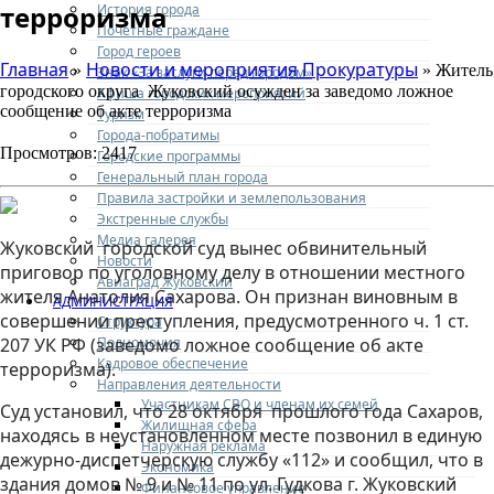
терроризма
История города
Почетные граждане
Город героев
Главная
Новости и мероприятия Прокуратуры
»
» Житель
Знак «За заслуги перед городом»
городского округа Жуковский осужден за заведомо ложное
Афиша городских мероприятий
сообщение об акте терроризма
Туризм
Города-побратимы
Просмотров: 2417
Городские программы
Генеральный план города
Правила застройки и землепользования
Экстренные службы
Медиа галерея
Жуковский городской суд вынес обвинительный
Новости
приговор по уголовному делу в отношении местного
Авиаград Жуковский
жителя Анатолия Сахарова. Он признан виновным в
АДМИНИСТРАЦИЯ
совершении преступления, предусмотренного ч. 1 ст.
Структура
Полномочия
207 УК РФ (заведомо ложное сообщение об акте
Кадровое обеспечение
терроризма).
Направления деятельности
Участникам СВО и членам их семей
Суд установил, что 28 октября прошлого года Сахаров,
Жилищная сфера
находясь в неустановленном месте позвонил в единую
Наружная реклама
дежурно-диспетчерскую службу «112» и сообщил, что в
Экономика
здания домов № 9 и № 11 по ул. Гудкова г. Жуковский
Финансовое управление