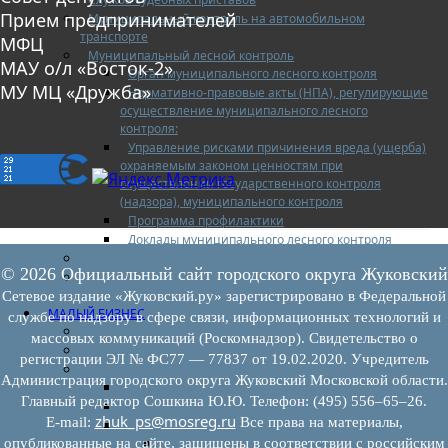
Прием предпринимателей
Муниципальный контроль на автомобильном
транспорте
МФЦ
Муниципальный лесной контроль
МАУ о/л «Восток-2»
Орган муниципального лесного контроля
МУ МЦ «Дружба»
Нормативно-правовые акты (НПА), регулирующие
осуществление муниципального лесного
контроля:
Управление рисками причинения вреда (ущерба)
охраняемым законом ценностям при
осуществлении государственного контроля
(надзора), муниципального контроля
Программа профилактики
Доклады муниципального лесного контроля
Муниципальный контроль за ЕТО
© 2026 Официальный сайт городского округа Жуковский
Муниципальный контроль в сфере
благоустройства
Сетевое издание «Жуковский.ру» зарегистрировано в Федеральной
МАЛЫЙ БИЗНЕС
службе по надзору в сфере связи, информационных технологий и
Прием предпринимателей
массовых коммуникаций (Роскомнадзор). Свидетельство о
Новости МСП
регистрации ЭЛ № ФС77 — 77837 от 19.02.2020. Учредитель
Поддержка МСП
Администрация городского округа Жуковский Московской области.
Поддержка МСП
Главный редактор Сошкина Ю.Ю. Телефон: (495) 556–65–26.
Финансовая поддержка
zhuk_ps@mosreg.ru
E‑mail:
Все права на материалы,
Имущественная поддержка
Нормативно-правовые акты
опубликованные на сайте, защищены в соответствии с российским