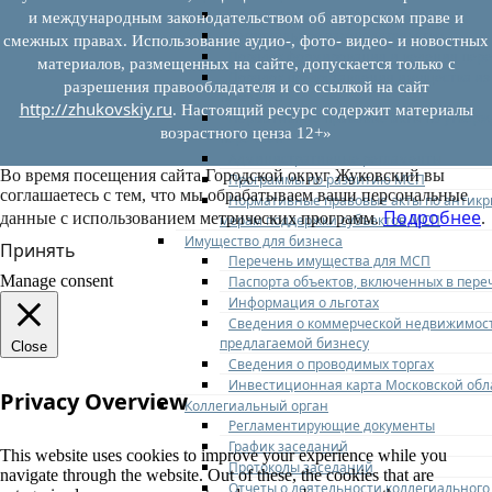
Федеральное законодательство
и международным законодательством об авторском праве и
Региональное законодательство
смежных правах. Использование аудио-, фото- видео- и новостных
Порядок формирования и ведения пер
материалов, размещенных на сайте, допускается только с
Порядок предоставления имущества из
разрешения правообладателя и со ссылкой на сайт
перечней
http://zhukovskiy.ru
. Настоящий ресурс содержит материалы
Нормативные правовые акты по утвер
возрастного ценза 12+»
перечней
Административные регламенты
Во время посещения сайта Городской округ Жуковский вы
Программы по развитию МСП
соглашаетесь с тем, что мы обрабатываем ваши персональные
Нормативные правовые акты по антик
Подробнее
данные с использованием метрических программ.
.
мерам поддержки субъектов МСП
Имущество для бизнеса
Принять
Перечень имущества для МСП
Manage consent
Паспорта объектов, включенных в пере
Информация о льготах
Сведения о коммерческой недвижимос
предлагаемой бизнесу
Close
Сведения о проводимых торгах
Инвестиционная карта Московской обл
Privacy Overview
Коллегиальный орган
Регламентирующие документы
График заседаний
This website uses cookies to improve your experience while you
Протоколы заседаний
navigate through the website. Out of these, the cookies that are
Отчеты о деятельности коллегиального