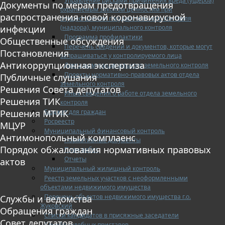
Управление рисками причинения вреда (ущерба)
Документы по мерам предотвращения
охраняемым законом ценностям при
распространения новой коронавирусной
осуществлении государственного контроля
(надзора), муниципального контроля
инфекции
Программа профилактики
Общественные обсуждения
Перечень сведений и документов, которые могут
Постановления
запрашиваться у контролируемого лица
Антикоррупционная экспертиза
Доклады муниципального земельного контроля
Проекты нормативно-правовых актов отдела
Публичные слушания
земельного контроля
Решения Совета депутатов
Иные сведения о работе отдела земельного
Решения ТИК
контроля
Бюджет для граждан
Решения МТИК
Росреестр
МЦУР
Муниципальный финансовый контроль
Антимонопольный комплаенс
Нормативные документы
Порядок обжалования нормативных правовых
План работ
Отчеты
актов
Муниципальный жилищный контроль
Реестр земельных участков с неоформленными
объектами недвижимого имущества
Перечень объектов недвижимого имущества г.о.
Службы и ведомства
Жуковский
Обращения граждан
Списки кандидатов в присяжные заседатели
Совет депутатов
Служба судебных приставов