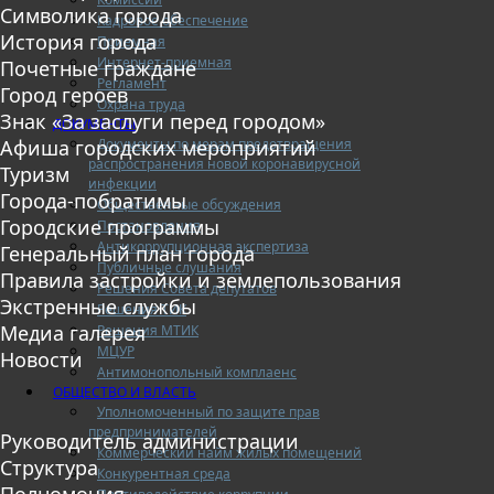
Символика города
Кадровое обеспечение
История города
Приемная
Интернет-приемная
Почетные граждане
Регламент
Город героев
Охрана труда
Знак «За заслуги перед городом»
ДОКУМЕНТЫ
Документы по мерам предотвращения
Афиша городских мероприятий
распространения новой коронавирусной
Туризм
инфекции
Города-побратимы
Общественные обсуждения
Городские программы
Постановления
Антикоррупционная экспертиза
Генеральный план города
Публичные слушания
Правила застройки и землепользования
Решения Совета депутатов
Экстренные службы
Решения ТИК
Медиа галерея
Решения МТИК
МЦУР
Новости
Антимонопольный комплаенс
ОБЩЕСТВО И ВЛАСТЬ
Уполномоченный по защите прав
предпринимателей
Руководитель администрации
Коммерческий найм жилых помещений
Структура
Конкурентная среда
Полномочия