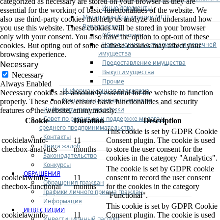
categorized as necessary are stored on your browser as they are
Иные документы
essential for the working of basic functionalities of the website. We
Материалы Корпорации МСП
also use third-party cookies that help us analyze and understand how
Вопрос-ответ
you use this website. These cookies will be stored in your browser
Общие вопросы
only with your consent. You also have the option to opt-out of these
Наполнение и актуализация перечней
cookies. But opting out of some of these cookies may affect your
имущества
browsing experience.
Предоставление имущества
Necessary
Выкуп имущества
Necessary
Прочие
Always Enabled
Информационная поддержка
Necessary cookies are absolutely essential for the website to function
Консультационная поддержка
properly. These cookies ensure basic functionalities and security
Инфраструктура поддержки
features of the website, anonymously.
Совет по развитию и поддержке малого и
Cookie
Duration
Description
среднего предпринимательства
This cookie is set by GDPR Cookie
Контакты
cookielawinfo-
11
Consent plugin. The cookie is used
Книга жалоб
checbox-analytics
months
to store the user consent for the
Законодательство
cookies in the category "Analytics".
Конкурсы
The cookie is set by GDPR cookie
ОБРАЩЕНИЯ
cookielawinfo-
11
consent to record the user consent
Обращения граждан
checbox-functional
months
for the cookies in the category
Графики личного приема граждан
"Functional".
Информация
This cookie is set by GDPR Cookie
ИНВЕСТИЦИИ
cookielawinfo-
11
Consent plugin. The cookie is used
Инвестиционный паспорт