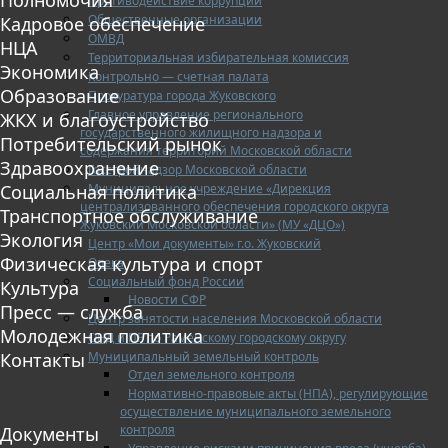
Противодействие коррупции
Общественные организации
Кадровое обеспечение
ОМВД
НЦА
Территориальная избирательная комиссия
Экономика
Контрольно — счетная палата
Образование
Прокуратура города Жуковского
Главное управление регионального
ЖКХ и благоустройство
государственного жилищного надзора и
Потребительский рынок
содержания территорий Московской области
Здравоохранение
Госстройнадзор Московской области
Муниципальное учреждение «Дирекция
Социальная политика
централизованного обеспечения городского округа
Транспортное обслуживание
Жуковский Московской области» (МУ «ДЦО»)
Экология
Центр «Мои документы» г.о. Жуковский
Физическая культура и спорт
Опека
Социальный фонд России
Культура
Новости СФР
Пресс — служба
Центр занятости населения Московской области
Молодежная политика
ОНД и ПР по Раменскому городскому округу
Муниципальный земельный контроль
Контакты
Отдел земельного контроля
Нормативно-правовые акты (НПА), регулирующие
осуществление муниципального земельного
контроля
Документы