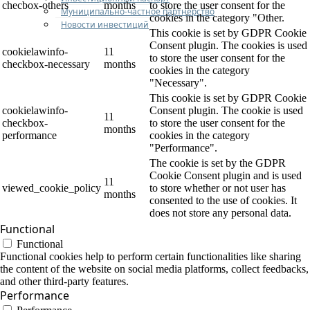
checbox-others
months
to store the user consent for the
Муниципально-частное партнерство
cookies in the category "Other.
Новости инвестиций
This cookie is set by GDPR Cookie
Consent plugin. The cookies is used
cookielawinfo-
11
to store the user consent for the
checkbox-necessary
months
cookies in the category
"Necessary".
This cookie is set by GDPR Cookie
cookielawinfo-
Consent plugin. The cookie is used
11
checkbox-
to store the user consent for the
months
performance
cookies in the category
"Performance".
The cookie is set by the GDPR
Cookie Consent plugin and is used
11
viewed_cookie_policy
to store whether or not user has
months
consented to the use of cookies. It
does not store any personal data.
Functional
Functional
Functional cookies help to perform certain functionalities like sharing
the content of the website on social media platforms, collect feedbacks,
and other third-party features.
Performance