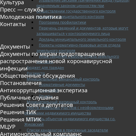
Управление рисками причинения вреда (ущерба)
Культура
охраняемым законом ценностям при
Пресс — служба
осуществлении государственного контроля
Молодежная политика
(надзора), муниципального контроля
Программа профилактики
Контакты
Перечень сведений и документов, которые могут
запрашиваться у контролируемого лица
Доклады муниципального земельного контроля
Проекты нормативно-правовых актов отдела
Документы
земельного контроля
Документы по мерам предотвращения
Иные сведения о работе отдела земельного
распространения новой коронавирусной
контроля
инфекции
Бюджет для граждан
Росреестр
Общественные обсуждения
Муниципальный финансовый контроль
Постановления
Нормативные документы
Антикоррупционная экспертиза
План работ
Отчеты
Публичные слушания
Муниципальный жилищный контроль
Решения Совета депутатов
Реестр земельных участков с неоформленными
Решения ТИК
объектами недвижимого имущества
Решения МТИК
Перечень объектов недвижимого имущества г.о.
Жуковский
МЦУР
Списки кандидатов в присяжные заседатели
Антимонопольный комплаенс
Служба судебных приставов