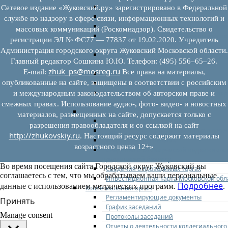
Федеральное законодательство
Сетевое издание «Жуковский.ру» зарегистрировано в Федеральной
Региональное законодательство
службе по надзору в сфере связи, информационных технологий и
Порядок формирования и ведения пер
массовых коммуникаций (Роскомнадзор). Свидетельство о
Порядок предоставления имущества из
регистрации ЭЛ № ФС77 — 77837 от 19.02.2020. Учредитель
перечней
Администрация городского округа Жуковский Московской области.
Нормативные правовые акты по утвер
Главный редактор Сошкина Ю.Ю. Телефон: (495) 556–65–26.
перечней
zhuk_ps@mosreg.ru
E‑mail:
Все права на материалы,
Административные регламенты
опубликованные на сайте, защищены в соответствии с российским
Программы по развитию МСП
Нормативные правовые акты по антик
и международным законодательством об авторском праве и
мерам поддержки субъектов МСП
смежных правах. Использование аудио-, фото- видео- и новостных
Имущество для бизнеса
материалов, размещенных на сайте, допускается только с
Перечень имущества для МСП
разрешения правообладателя и со ссылкой на сайт
Паспорта объектов, включенных в пере
http://zhukovskiy.ru
. Настоящий ресурс содержит материалы
Информация о льготах
возрастного ценза 12+»
Сведения о коммерческой недвижимос
предлагаемой бизнесу
Во время посещения сайта Городской округ Жуковский вы
Сведения о проводимых торгах
соглашаетесь с тем, что мы обрабатываем ваши персональные
Инвестиционная карта Московской обл
Подробнее
данные с использованием метрических программ.
.
Коллегиальный орган
Регламентирующие документы
Принять
График заседаний
Manage consent
Протоколы заседаний
Отчеты о деятельности коллегиального