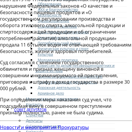
Образование
нарушение Федеральных законов «О качестве и
ЖКХ и благоустройство
безопасности пищевых продуктов и «О
Безопасность
государственном регулировании производства и
Здравоохранение
оборота этилового спирта, алкогольной продукции и
Социальная политика
спиртосодержащей продукции и об ограничении
Транспортное обслуживание
Технологические схемы
потребления (распития) алкогольной продукции»
Потребительский рынок
продала 11 бутылок водки не отвечающей требованиям
Физическая культура и спорт
безопасности, жизни и здоровья потребителей.
Культура
Молодежная политика
Суд согласился с мнением государственного
Комиссия по делам несовершеннолетних и
обвинителя и признал женщину виновной в
защите их прав
совершении инкриминируемого ей преступления,
Оценка регулирующего воздействия
приговорив к штрафу в доход государства в размере 30
Градостроительная деятельность
Дорожная деятельность
000 рублей.
Архивное дело
Муниципальные учреждения
При определении меры наказания суд учел, что
Контакты
подсудимая вину в совершенном преступлении
СОВЕТ ДЕПУТАТОВ
признала полностью, ранее не была судима.
Структура
Депутаты
О Совете депутатов
Новости и мероприятия Прокуратуры
Комиссии