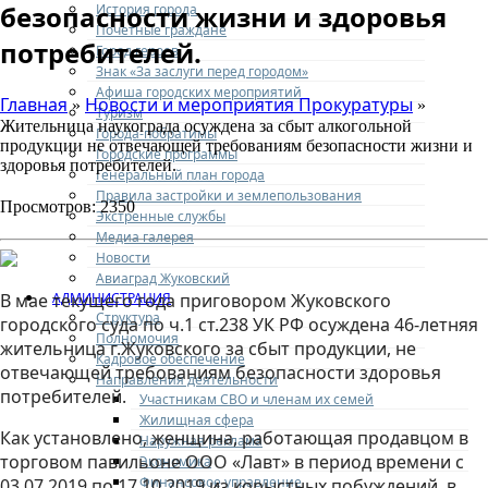
безопасности жизни и здоровья
История города
Почетные граждане
потребителей.
Город героев
Знак «За заслуги перед городом»
Афиша городских мероприятий
Главная
Новости и мероприятия Прокуратуры
»
»
Туризм
Жительница наукограда осуждена за сбыт алкогольной
Города-побратимы
продукции не отвечающей требованиям безопасности жизни и
Городские программы
здоровья потребителей.
Генеральный план города
Правила застройки и землепользования
Просмотров: 2350
Экстренные службы
Медиа галерея
Новости
Авиаград Жуковский
АДМИНИСТРАЦИЯ
В мае текущего года приговором Жуковского
Структура
городского суда по ч.1 ст.238 УК РФ осуждена 46-летняя
Полномочия
жительница г.Жуковского за сбыт продукции, не
Кадровое обеспечение
отвечающей требованиям безопасности здоровья
Направления деятельности
потребителей.
Участникам СВО и членам их семей
Жилищная сфера
Как установлено, женщина, работающая продавцом в
Наружная реклама
торговом павильоне ООО «Лавт» в период времени с
Экономика
Финансовое управление
03.07.2019 по 17.10.2019 из корыстных побуждений, в