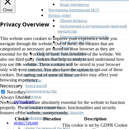
Иные документы
Материалы Корпорации МСП
Close
Вопрос-ответ
Общие вопросы
Privacy Overview
Наполнение и актуализация перечней
имущества
Предоставление имущества
This website uses cookies to improve your experience while you
Выкуп имущества
navigate through the website. Out of these, the cookies that are
Прочие
categorized as necessary are stored on your browser as they are
Информационная поддержка
essential for the working of basic functionalities of the website. We
Консультационная поддержка
also use third-party cookies that help us analyze and understand how
Инфраструктура поддержки
you use this website. These cookies will be stored in your browser
Совет по развитию и поддержке малого и
only with your consent. You also have the option to opt-out of these
среднего предпринимательства
cookies. But opting out of some of these cookies may affect your
browsing experience.
Контакты
Necessary
Книга жалоб
Законодательство
Necessary
Конкурсы
Always Enabled
ОБРАЩЕНИЯ
Necessary cookies are absolutely essential for the website to function
Обращения граждан
properly. These cookies ensure basic functionalities and security
Графики личного приема граждан
features of the website, anonymously.
Информация
Cookie
Duration
Description
ИНВЕСТИЦИИ
This cookie is set by GDPR Cookie
Инвестиционный паспорт