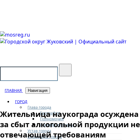
Городской округ Жуковский
Официальный сайт
ГЛАВНАЯ
Навигация
ГОРОД
Глава города
Жительница наукограда осуждена
Биография
Полномочия
за сбыт алкогольной продукции не
Доклады и отчеты
Устав города
отвечающей требованиям
Символика города