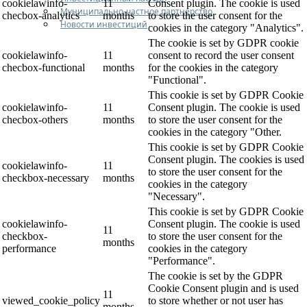
cookielawinfo-
11
Consent plugin. The cookie is used
Муниципально-частное партнерство
checbox-analytics
months
to store the user consent for the
Новости инвестиций
cookies in the category "Analytics".
The cookie is set by GDPR cookie
cookielawinfo-
11
consent to record the user consent
checbox-functional
months
for the cookies in the category
"Functional".
This cookie is set by GDPR Cookie
cookielawinfo-
11
Consent plugin. The cookie is used
checbox-others
months
to store the user consent for the
cookies in the category "Other.
This cookie is set by GDPR Cookie
Consent plugin. The cookies is used
cookielawinfo-
11
to store the user consent for the
checkbox-necessary
months
cookies in the category
"Necessary".
This cookie is set by GDPR Cookie
cookielawinfo-
Consent plugin. The cookie is used
11
checkbox-
to store the user consent for the
months
performance
cookies in the category
"Performance".
The cookie is set by the GDPR
Cookie Consent plugin and is used
11
viewed_cookie_policy
to store whether or not user has
months