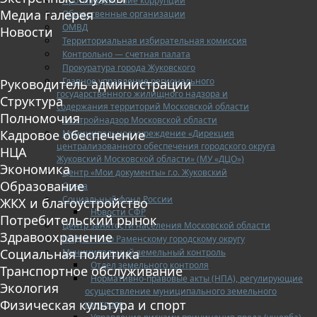
Противодействие коррупции
Медиа галерея
Общественные организации
ОМВД
Новости
Территориальная избирательная комиссия
Контрольно — счетная палата
Прокуратура города Жуковского
Главное управление регионального
Руководитель администрации
государственного жилищного надзора и
Структура
содержания территорий Московской области
Полномочия
Госстройнадзор Московской области
Кадровое обеспечение
Муниципальное учреждение «Дирекция
централизованного обеспечения городского округа
НЦА
Жуковский Московской области» (МУ «ДЦО»)
Экономика
Центр «Мои документы» г.о. Жуковский
Образование
Опека
Социальный фонд России
ЖКХ и благоустройство
Новости СФР
Потребительский рынок
Центр занятости населения Московской области
Здравоохранение
ОНД и ПР по Раменскому городскому округу
Социальная политика
Муниципальный земельный контроль
Отдел земельного контроля
Транспортное обслуживание
Нормативно-правовые акты (НПА), регулирующие
Экология
осуществление муниципального земельного
Физическая культура и спорт
контроля