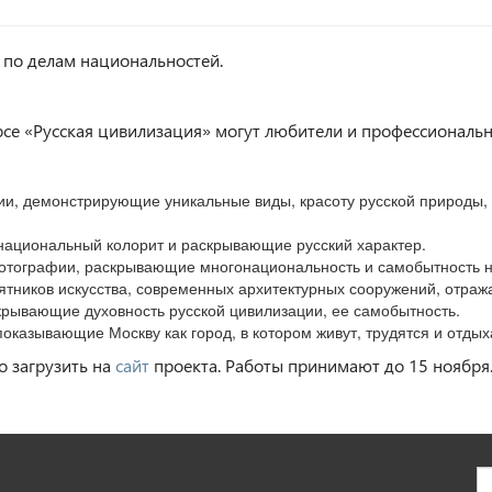
 по делам национальностей.
е «Русская цивилизация» могут любители и профессиональны
, демонстрирующие уникальные виды, красоту русской природы, 
ациональный колорит и раскрывающие русский характер.
тографии, раскрывающие многонациональность и самобытность н
ятников искусства, современных архитектурных сооружений, отра
крывающие духовность русской цивилизации, ее самобытность.
казывающие Москву как город, в котором живут, трудятся и отды
о загрузить на
сайт
проекта. Работы принимают до 15 ноября