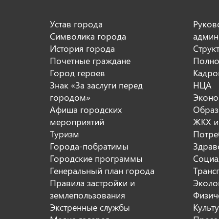
Устав города
Руков
Символика города
админ
История города
Струк
Почетные граждане
Полно
Город героев
Кадро
Знак «За заслуги перед
НЦА
городом»
Эконо
Афиша городских
Образ
мероприятий
ЖКХ и
Туризм
Потре
Города-побратимы
Здрав
Городские программы
Социа
Генеральный план города
Транс
Правила застройки и
Эколо
землепользования
Физиче
Экстренные службы
Культ