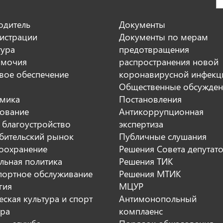
одитель
Документы
истрации
Документы по мерам
тура
предотвращения
мочия
распространения новой
вое обеспечение
коронавирусной инфекц
Общественные обсужден
мика
Постановления
ование
Антикоррупционная
 благоустройство
экспертиза
бительский рынок
Публичные слушания
оохранение
Решения Совета депутат
льная политика
Решения ТИК
портное обслуживание
Решения МТИК
гия
МЦУР
ская культура и спорт
Антимонопольный
ура
комплаенс