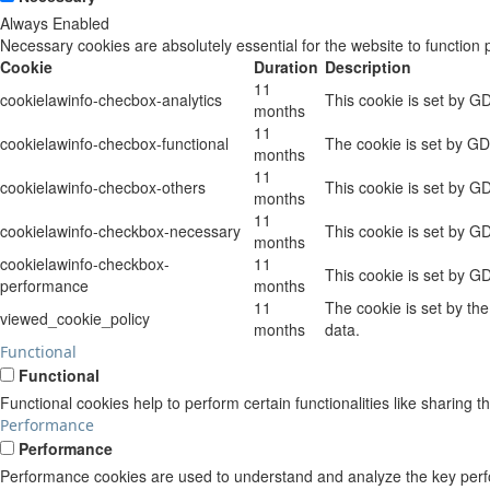
Always Enabled
Necessary cookies are absolutely essential for the website to function 
Cookie
Duration
Description
11
cookielawinfo-checbox-analytics
This cookie is set by G
months
11
cookielawinfo-checbox-functional
The cookie is set by GD
months
11
cookielawinfo-checbox-others
This cookie is set by G
months
11
cookielawinfo-checkbox-necessary
This cookie is set by G
months
cookielawinfo-checkbox-
11
This cookie is set by G
performance
months
11
The cookie is set by th
viewed_cookie_policy
months
data.
Functional
Functional
Functional cookies help to perform certain functionalities like sharing t
Performance
Performance
Performance cookies are used to understand and analyze the key perform