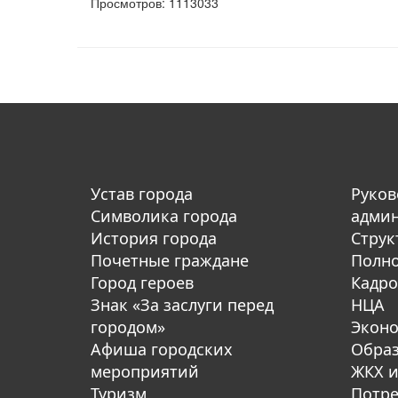
Просмотров: 1113033
Устав города
Руков
Символика города
адми
История города
Струк
Почетные граждане
Полн
Город героев
Кадро
Знак «За заслуги перед
НЦА
городом»
Экон
Афиша городских
Обра
мероприятий
ЖКХ и
Туризм
Потре