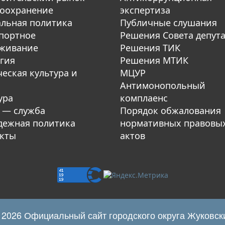
оохранение
экспертиза
льная политика
Публичные слушания
портное
Решения Совета депут
уживание
Решения ТИК
гия
Решения МТИК
еская культура и
МЦУР
Антимонопольный
ура
комплаенс
 — служба
Порядок обжалования
ежная политика
нормативных правовы
кты
актов
 2026 Официальный сайт городского округа Жуковск