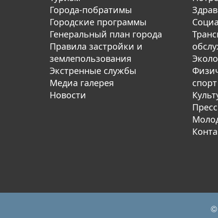
Города-побратимы
Здрав
Городские программы
Социа
Генеральный план города
Транс
Правила застройки и
обсл
землепользования
Эколо
Экстренные службы
Физич
Медиа галерея
спорт
Новости
Культ
Пресс
Молод
Конта
©