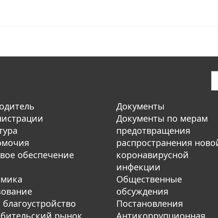
одитель
Документы
нистрации
Документы по мерам
тура
предотвращения
омочия
распространения ново
вое обеспечение
коронавирусной
инфекции
омика
Общественные
зование
обсуждения
 благоустройство
Постановления
бительский рынок
Антикоррупционная