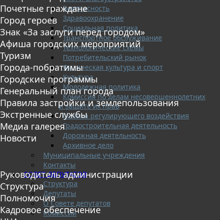
Почетные граждане
Безопасность
Здравоохранение
Город героев
Социальная политика
Знак «За заслуги перед городом»
Транспортное обслуживание
Афиша городских мероприятий
Технологические схемы
Туризм
Потребительский рынок
Города-побратимы
Физическая культура и спорт
Культура
Городские программы
Молодежная политика
Генеральный план города
Комиссия по делам несовершеннолетних
Правила застройки и землепользования
и защите их прав
Экстренные службы
Оценка регулирующего воздействия
Медиа галерея
Градостроительная деятельность
Дорожная деятельность
Новости
Архивное дело
Муниципальные учреждения
Контакты
Руководитель администрации
СОВЕТ ДЕПУТАТОВ
Структура
Структура
Депутаты
Полномочия
О Совете депутатов
Кадровое обеспечение
Комиссии