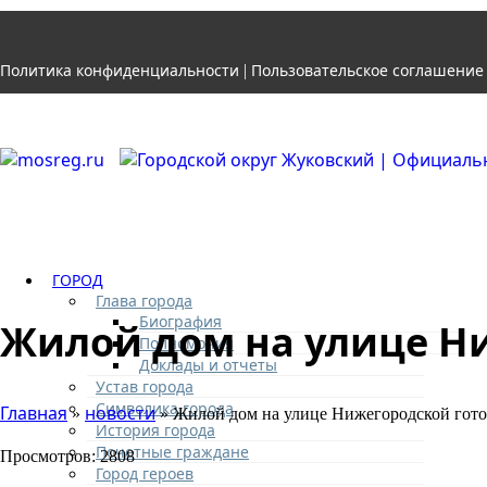
Политика конфиденциальности
Пользовательское соглашение
|
ГОРОД
Глава города
Биография
Жилой дом на улице Ни
Полномочия
Доклады и отчеты
Устав города
Символика города
Главная
новости
»
» Жилой дом на улице Нижегородской гото
История города
Почетные граждане
Просмотров: 2808
Город героев