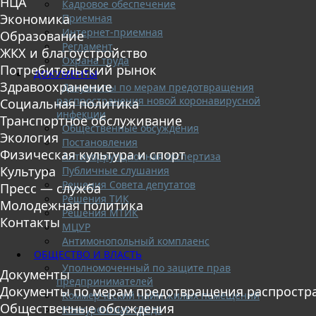
НЦА
Кадровое обеспечение
Экономика
Приемная
Интернет-приемная
Образование
Регламент
ЖКХ и благоустройство
Охрана труда
Потребительский рынок
ДОКУМЕНТЫ
Здравоохранение
Документы по мерам предотвращения
распространения новой коронавирусной
Социальная политика
инфекции
Транспортное обслуживание
Общественные обсуждения
Экология
Постановления
Физическая культура и спорт
Антикоррупционная экспертиза
Культура
Публичные слушания
Решения Совета депутатов
Пресс — служба
Решения ТИК
Молодежная политика
Решения МТИК
Контакты
МЦУР
Антимонопольный комплаенс
ОБЩЕСТВО И ВЛАСТЬ
Уполномоченный по защите прав
Документы
предпринимателей
Документы по мерам предотвращения распростр
Коммерческий найм жилых помещений
Общественные обсуждения
Конкурентная среда