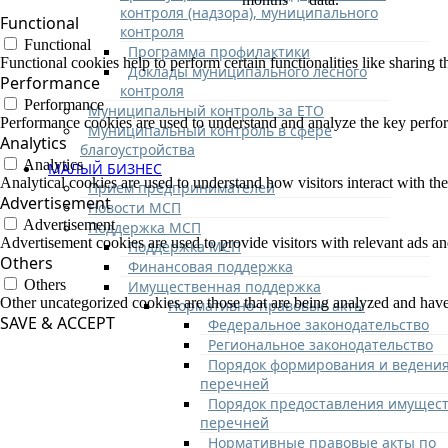
контроля (надзора), муниципального
Functional
контроля
Functional
Программа профилактики
Functional cookies help to perform certain functionalities like sharing t
Доклады муниципального лесного
Performance
контроля
Performance
Муниципальный контроль за ЕТО
Performance cookies are used to understand and analyze the key performa
Муниципальный контроль в сфере
Analytics
благоустройства
Analytics
МАЛЫЙ БИЗНЕС
Analytical cookies are used to understand how visitors interact with the
Прием предпринимателей
Advertisement
Новости МСП
Advertisement
Поддержка МСП
Advertisement cookies are used to provide visitors with relevant ads a
Поддержка МСП
Others
Финансовая поддержка
Others
Имущественная поддержка
Other uncategorized cookies are those that are being analyzed and have 
Нормативно-правовые акты
SAVE & ACCEPT
Федеральное законодательство
Региональное законодательство
Порядок формирования и ведени
перечней
Порядок предоставления имущест
перечней
Нормативные правовые акты по