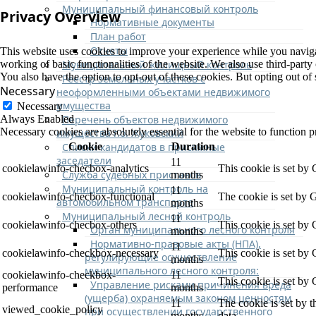
Муниципальный финансовый контроль
Privacy Overview
Нормативные документы
План работ
Отчеты
This website uses cookies to improve your experience while you navigate
Муниципальный жилищный контроль
working of basic functionalities of the website. We also use third-part
You also have the option to opt-out of these cookies. But opting out o
Реестр земельных участков с
Necessary
неоформленными объектами недвижимого
имущества
Necessary
Перечень объектов недвижимого
Always Enabled
Necessary cookies are absolutely essential for the website to function p
имущества г.о. Жуковский
Списки кандидатов в присяжные
Cookie
Duration
заседатели
11
cookielawinfo-checbox-analytics
This cookie is set by
Служба судебных приставов
months
Муниципальный контроль на
11
cookielawinfo-checbox-functional
The cookie is set by 
автомобильном транспорте
months
Муниципальный лесной контроль
11
cookielawinfo-checbox-others
This cookie is set by
Орган муниципального лесного контроля
months
Нормативно-правовые акты (НПА),
11
cookielawinfo-checkbox-necessary
This cookie is set by
регулирующие осуществление
months
муниципального лесного контроля:
cookielawinfo-checkbox-
11
This cookie is set by
Управление рисками причинения вреда
performance
months
(ущерба) охраняемым законом ценностям
11
The cookie is set by 
viewed_cookie_policy
при осуществлении государственного
months
data.