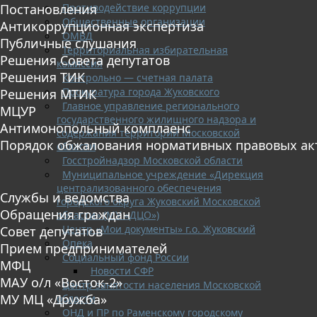
Противодействие коррупции
Постановления
Общественные организации
Антикоррупционная экспертиза
ОМВД
Публичные слушания
Территориальная избирательная
Решения Совета депутатов
комиссия
Решения ТИК
Контрольно — счетная палата
Прокуратура города Жуковского
Решения МТИК
Главное управление регионального
МЦУР
государственного жилищного надзора и
Антимонопольный комплаенс
содержания территорий Московской
Порядок обжалования нормативных правовых ак
области
Госстройнадзор Московской области
Муниципальное учреждение «Дирекция
централизованного обеспечения
Службы и ведомства
городского округа Жуковский Московской
Обращения граждан
области» (МУ «ДЦО»)
Центр «Мои документы» г.о. Жуковский
Совет депутатов
Опека
Прием предпринимателей
Социальный фонд России
МФЦ
Новости СФР
МАУ о/л «Восток-2»
Центр занятости населения Московской
МУ МЦ «Дружба»
области
ОНД и ПР по Раменскому городскому