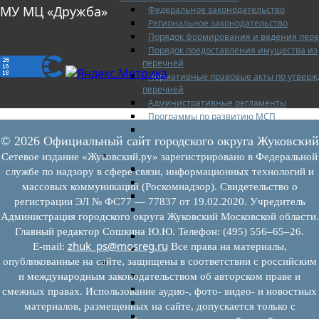
МУ МЦ «Дружба»
Федеральное законодательство
Региональное законодательство
Порядок формирования и ведения пер
Порядок предоставления имущества из
перечней
Нормативные правовые акты по утвер
перечней
Административные регламенты
Программы по развитию МСП
Нормативные правовые акты по антик
© 2026 Официальный сайт городского округа Жуковский
мерам поддержки субъектов МСП
Имущество для бизнеса
Сетевое издание «Жуковский.ру» зарегистрировано в Федеральной
Перечень имущества для МСП
службе по надзору в сфере связи, информационных технологий и
Паспорта объектов, включенных в пере
массовых коммуникаций (Роскомнадзор). Свидетельство о
Информация о льготах
регистрации ЭЛ № ФС77 — 77837 от 19.02.2020. Учредитель
Сведения о коммерческой недвижимос
Администрация городского округа Жуковский Московской области.
предлагаемой бизнесу
Главный редактор Сошкина Ю.Ю. Телефон: (495) 556–65–26.
Сведения о проводимых торгах
zhuk_ps@mosreg.ru
E‑mail:
Все права на материалы,
Инвестиционная карта Московской обл
опубликованные на сайте, защищены в соответствии с российским
Коллегиальный орган
Регламентирующие документы
и международным законодательством об авторском праве и
График заседаний
смежных правах. Использование аудио-, фото- видео- и новостных
Протоколы заседаний
материалов, размещенных на сайте, допускается только с
Отчеты о деятельности коллегиального