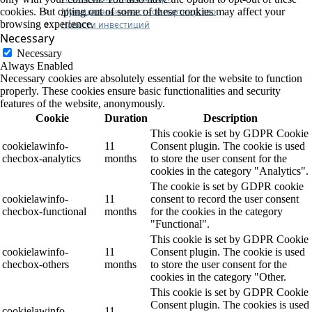
Муниципально-частное партнерство
cookies. But opting out of some of these cookies may affect your
browsing experience.
Новости инвестиций
Necessary
Necessary
Always Enabled
Necessary cookies are absolutely essential for the website to function
properly. These cookies ensure basic functionalities and security
features of the website, anonymously.
Cookie
Duration
Description
This cookie is set by GDPR Cookie
cookielawinfo-
11
Consent plugin. The cookie is used
checbox-analytics
months
to store the user consent for the
cookies in the category "Analytics".
The cookie is set by GDPR cookie
cookielawinfo-
11
consent to record the user consent
checbox-functional
months
for the cookies in the category
"Functional".
This cookie is set by GDPR Cookie
cookielawinfo-
11
Consent plugin. The cookie is used
checbox-others
months
to store the user consent for the
cookies in the category "Other.
This cookie is set by GDPR Cookie
Consent plugin. The cookies is used
cookielawinfo-
11