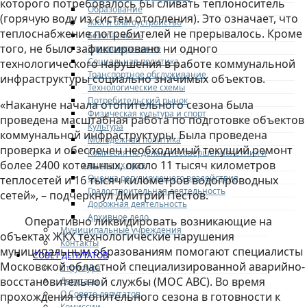
которого потребовалось бы сливать теплоноситель
Образование
(горячую воду из систем отопления). Это означает, что
ЖКХ и благоустройство
теплоснабжение потребителей не прерывалось. Кроме
Безопасность
того, не было зафиксировано ни одного
Здравоохранение
Социальная политика
технологического нарушения в работе коммунальной
Транспортное обслуживание
инфраструктуры социально значимых объектов.
Технологические схемы
Потребительский рынок
«Накануне начала отопительного сезона была
Физическая культура и спорт
проведена масштабная работа по подготовке объектов
Культура
коммунальной инфраструктуры. Была проведена
Молодежная политика
проверка и обеспечен необходимый текущий ремонт
Комиссия по делам несовершеннолетних и
более 2400 котельных, около 11 тысяч километров
защите их прав
Оценка регулирующего воздействия
теплосетей и 16 тысяч километров водопроводных
Градостроительная деятельность
сетей», – подчеркнул Дмитрий Пестов.
Дорожная деятельность
Архивное дело
Оперативно ликвидировать возникающие на
Муниципальные учреждения
объектах ЖКХ технологические нарушения
Контакты
муниципальным образованиям помогают специалисты
СОВЕТ ДЕПУТАТОВ
Московской областной специализированной аварийно-
Структура
восстановительной службы (МОС АВС). Во время
Депутаты
О Совете депутатов
прохождения отопительного сезона в готовности к
Комиссии