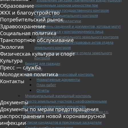
Управление рисками причинения вреда (ущерба)
Образование
охраняемым законом ценностям при
осуществлении государственного контроля
ЖКХ и благоустройство
(надзора), муниципального контроля
Потребительский рынок
Программа профилактики
Здравоохранение
Перечень сведений и документов, которые могут
запрашиваться у контролируемого лица
Социальная политика
Доклады муниципального земельного контроля
Транспортное обслуживание
Проекты нормативно-правовых актов отдела
Экология
земельного контроля
Физическая культура и спорт
Иные сведения о работе отдела земельного
контроля
Культура
Бюджет для граждан
Пресс — служба
Росреестр
Молодежная политика
Муниципальный финансовый контроль
Нормативные документы
Контакты
План работ
Отчеты
Муниципальный жилищный контроль
Реестр земельных участков с неоформленными
Документы
объектами недвижимого имущества
Документы по мерам предотвращения
Перечень объектов недвижимого имущества г.о.
распространения новой коронавирусной
Жуковский
инфекции
Списки кандидатов в присяжные заседатели
Служба судебных приставов