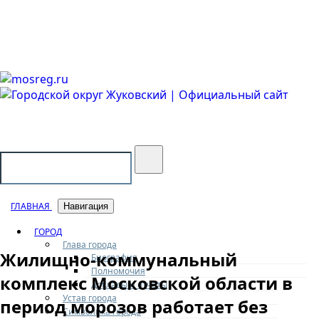
Городской округ Жуковский
Официальный сайт
ГЛАВНАЯ
Навигация
ГОРОД
Глава города
Жилищно-коммунальный
Биография
Полномочия
комплекс Московской области в
Доклады и отчеты
Устав города
период морозов работает без
Символика города