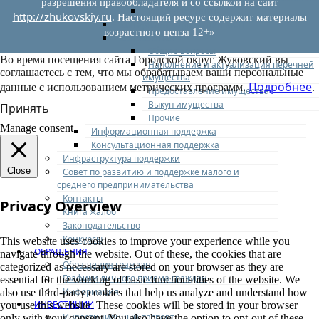
разрешения правообладателя и со ссылкой на сайт
Иные документы
http://zhukovskiy.ru
. Настоящий ресурс содержит материалы
Материалы Корпорации МСП
возрастного ценза 12+»
Вопрос-ответ
Общие вопросы
Во время посещения сайта Городской округ Жуковский вы
Наполнение и актуализация перечней
соглашаетесь с тем, что мы обрабатываем ваши персональные
имущества
Подробнее
данные с использованием метрических программ.
.
Предоставление имущества
Выкуп имущества
Принять
Прочие
Manage consent
Информационная поддержка
Консультационная поддержка
Инфраструктура поддержки
Close
Совет по развитию и поддержке малого и
среднего предпринимательства
Контакты
Privacy Overview
Книга жалоб
Законодательство
Конкурсы
This website uses cookies to improve your experience while you
ОБРАЩЕНИЯ
navigate through the website. Out of these, the cookies that are
Обращения граждан
categorized as necessary are stored on your browser as they are
Графики личного приема граждан
essential for the working of basic functionalities of the website. We
Информация
also use third-party cookies that help us analyze and understand how
ИНВЕСТИЦИИ
you use this website. These cookies will be stored in your browser
Инвестиционный паспорт
only with your consent. You also have the option to opt-out of these