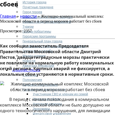
сбоев
История города
Почетные граждане
Город героев
Главная
новости
»
» Жилищно-коммунальный комплекс
Знак «За заслуги перед городом»
Московской области в период морозов работает без сбоев
Афиша городских мероприятий
Туризм
Просмотров: 2357
Города-побратимы
Городские программы
Генеральный план города
Как сообщил заместитель Председателя
Правила застройки и землепользования
Экстренные службы
Правительства Московской области Дмитрий
Медиа галерея
Пестов, двадцатиградусные морозы практически
Новости
не повлияли на нормальную работу коммунальных
Авиаград Жуковский
сетей региона. Крупных аварий не фиксируется, а
АДМИНИСТРАЦИЯ
локальные сбои устраняются в нормативные сроки.
Структура
Полномочия
Кадровое обеспечение
Направления деятельности
Участникам СВО и членам их семей
В период с начала похолодания в коммунальном
Жилищная сфера
Наружная реклама
комплексе Московской области не было допущено ни
Экономика
одного технологического нарушения, для ликвидации
Финансовое управление