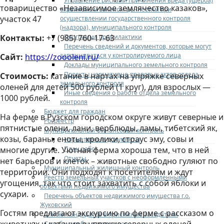
Управление рисками причинения вреда (ущерба)
товарищество «Независимое землячество казаков»,
охраняемым законом ценностям при
участок 47
осуществлении государственного контроля
(надзора), муниципального контроля
Программа профилактики
Контакты:
+7 (985) 760-17-63
Перечень сведений и документов, которые могут
запрашиваться у контролируемого лица
Сайт:
https://zoooleni.ru/
Доклады муниципального земельного контроля
Проекты нормативно-правовых актов отдела
Стоимость:
катание в нартах на упряжке северных
земельного контроля
оленей для детей 500 рублей (1 круг), для взрослых —
Иные сведения о работе отдела земельного
1000 рублей.
контроля
Бюджет для граждан
На ферме в Рузском городском округе живут северные и
Росреестр
пятнистые олени, лани, верблюды, ламы, тибетский як,
Муниципальный финансовый контроль
козы, бараны, еноты, кролики, страус эму, совы и
Нормативные документы
План работ
многие другие. Уютная ферма хороша тем, что в ней
Отчеты
нет барьеров и клеток – животные свободно гуляют по
Муниципальный жилищный контроль
территории. Они подходят к посетителям и ждут
Реестр земельных участков с неоформленными
угощения, так что стоит захватить с собой яблоки и
объектами недвижимого имущества
сухари.
Перечень объектов недвижимого имущества г.о.
Жуковский
Гостям предлагают экскурсию по ферме с рассказом о
Списки кандидатов в присяжные заседатели
Служба судебных приставов