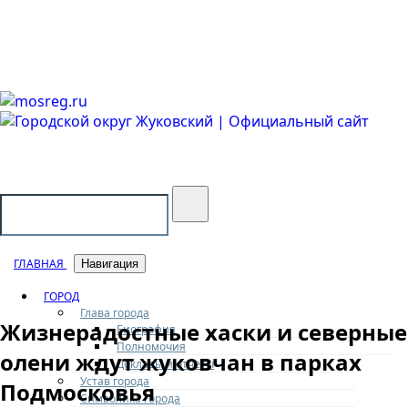
Городской округ Жуковский
Официальный сайт
ГЛАВНАЯ
Навигация
ГОРОД
Глава города
Жизнерадостные хаски и северные
Биография
Полномочия
олени ждут жуковчан в парках
Доклады и отчеты
Устав города
Подмосковья
Символика города