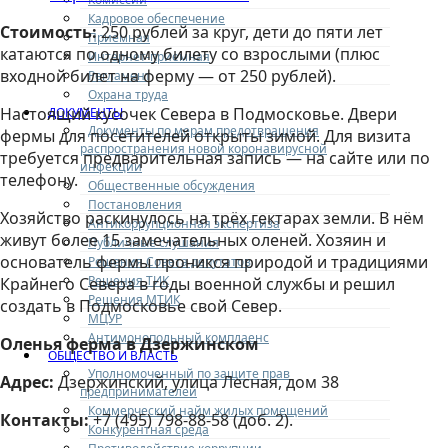
Кадровое обеспечение
Стоимость:
250 рублей за круг, дети до пяти лет
Приемная
катаются по одному билету со взрослыми (плюс
Интернет-приемная
входной билет на ферму — от 250 рублей).
Регламент
Охрана труда
Настоящий кусочек Севера в Подмосковье. Двери
ДОКУМЕНТЫ
Документы по мерам предотвращения
фермы для посетителей открыты зимой. Для визита
распространения новой коронавирусной
требуется предварительная запись — на сайте или по
инфекции
телефону.
Общественные обсуждения
Постановления
Хозяйство раскинулось на трёх гектарах земли. В нём
Антикоррупционная экспертиза
живут более 15 замечательных оленей. Хозяин и
Публичные слушания
основатель фермы проникся природой и традициями
Решения Совета депутатов
Решения ТИК
Крайнего Севера в годы военной службы и решил
Решения МТИК
создать в Подмосковье свой Север.
МЦУР
Антимонопольный комплаенс
Оленья ферма в Дзержинском
ОБЩЕСТВО И ВЛАСТЬ
Уполномоченный по защите прав
Адрес:
Дзержинский, улица Лесная, дом 38
предпринимателей
Коммерческий найм жилых помещений
Контакты:
+7 (495) 798-88-58 (доб. 2).
Конкурентная среда