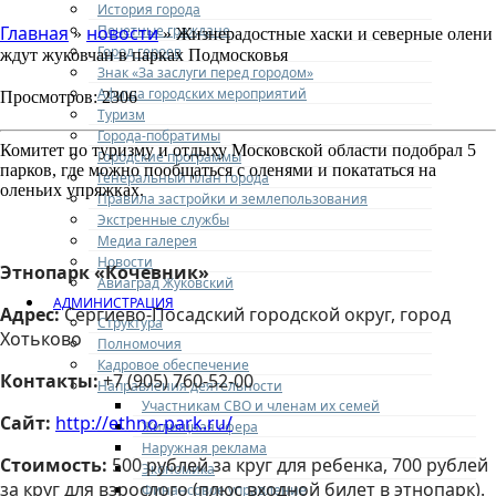
История города
Почетные граждане
Главная
новости
»
» Жизнерадостные хаски и северные олени
Город героев
ждут жуковчан в парках Подмосковья
Знак «За заслуги перед городом»
Афиша городских мероприятий
Просмотров: 2306
Туризм
Города-побратимы
Комитет по туризму и отдыху Московской области подобрал 5
Городские программы
парков, где можно пообщаться с оленями и покататься на
Генеральный план города
оленьих упряжках.
Правила застройки и землепользования
Экстренные службы
Медиа галерея
Новости
Этнопарк «Кочевник»
Авиаград Жуковский
АДМИНИСТРАЦИЯ
Адрес:
Сергиево-Посадский городской округ, город
Структура
Хотьково
Полномочия
Кадровое обеспечение
Контакты:
+7 (905) 760-52-00
Направления деятельности
Участникам СВО и членам их семей
Сайт:
http://ethno-park.ru/
Жилищная сфера
Наружная реклама
Стоимость:
500 рублей за круг для ребенка, 700 рублей
Экономика
за круг для взрослого (плюс входной билет в этнопарк).
Финансовое управление