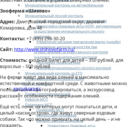
животных и катание в упряжке северных оленей.
Муниципальный контроль на автомобильном
Зооферма «Шихово»
транспорте
Муниципальный лесной контроль
Орган муниципального лесного контроля
Адрес:
Дмитровский городской округ, деревня
Нормативно-правовые акты (НПА), регулирующие
Комаровка, дом 48
осуществление муниципального лесного
контроля:
Контакты:
+7 (495) 298-30-20
Управление рисками причинения вреда (ущерба)
охраняемым законом ценностям при
Сайт:
http://www.shihovofarm.ru/
осуществлении государственного контроля
(надзора), муниципального контроля
Стоимость:
входной билет для детей – 350 рублей, для
Программа профилактики
взрослых – 500 рублей.
Доклады муниципального лесного контроля
Муниципальный контроль за ЕТО
На ферме живут два вида оленей в максимально
Муниципальный контроль в сфере
естественной и комфортной среде. С животными можно
благоустройства
МАЛЫЙ БИЗНЕС
пообщаться и сфотографироваться, а экскурсовод
Прием предпринимателей
расскажет особенности содержания оленей.
Новости МСП
Поддержка МСП
Ещё есть пони, на которых могут покататься дети, и
Поддержка МСП
целый «хаски-остров», где живут северные ездовые
Финансовая поддержка
собаки. Так что можно приехать на целый день – и не
Имущественная поддержка
пожалеть.
Нормативно-правовые акты