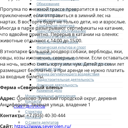
Образование
Прогулка по снежной трассе превратится в настоящее
ЖКХ и благоустройство
Безопасность
приключение, если отправиться в зимний лес на
Здравоохранение
нартах. В восторге будут не только дети, но и взрослые.
Социальная политика
Иногда в парке разыгрывают сертификаты на катание,
Транспортное обслуживание
что вдвойне приятно. Перерыв в катании на оленях:
Технологические схемы
животные отдыхают с 14:00 до 15:00.
Потребительский рынок
Физическая культура и спорт
В этнопарке большой зоодвор:собаки, верблюды, яки,
Культура
овцы, козы и, конечно, северные олени. Если оставаться
Молодежная политика
на ночь, можно снять юрту или чум. Детей до семи лет
Комиссия по делам несовершеннолетних и
защите их прав
размещают бесплатно, а при аренде не нужно платить
Оценка регулирующего воздействия
за входные билеты.
Градостроительная деятельность
Дорожная деятельность
Ферма «Северный олень»
Архивное дело
Муниципальные учреждения
Адрес:
Орехово-Зуевский городской округ, деревня
Контакты
Анциферово, Зелёная улица, владение 1
СОВЕТ ДЕПУТАТОВ
Структура
Контакты:
+7 (916) 40-30-444
Депутаты
О Совете депутатов
Сайт:
https://www.severolen.ru/
Комиссии