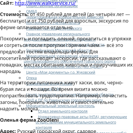
Противодействие коррупции
Сайт:
http://www.walkservice.ru/
Общественные организации
ОМВД
Стоимость:
от 450 рублей для детей (до четырёх лет —
Территориальная избирательная комиссия
бесплатно) и от 750 рублей для взрослых, экскурсия по
Контрольно — счетная палата
ферме оплачивается отдельно.
Прокуратура города Жуковского
Главное управление регионального
Покормить и погладить оленей, прокатиться в упряжке
государственного жилищного надзора и
и согреться после прогулки горячим чаем — всё это
содержания территорий Московской области
Госстройнадзор Московской области
предложат гостям владельцы фермы. Для
Муниципальное учреждение «Дирекция
посетителей проводят экскурсии, где рассказывают о
централизованного обеспечения городского округа
повадках, местах обитания животных и приручивших их
Жуковский Московской области» (МУ «ДЦО»)
народах.
Центр «Мои документы» г.о. Жуковский
Опека
На территории питомника живут хаски, волк, черно-
Социальный фонд России
бурая лиса и лошади. Во время визита можно
Новости СФР
Центр занятости населения Московской области
попрактиковать трудотерапию. Например, почистить
ОНД и ПР по Раменскому городскому округу
загоны, покормить животных и самостоятельно
Муниципальный земельный контроль
надоить молока.
Отдел земельного контроля
Нормативно-правовые акты (НПА), регулирующие
Оленья ферма ZooOleni
осуществление муниципального земельного
контроля
Адрес:
Рузский городской округ, садовое