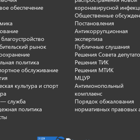
вое обеспечение
коронавирусной инфекц
Общественные обсужден
мика
Постановления
ование
Антикоррупционная
 благоустройство
экспертиза
бительский рынок
Публичные слушания
оохранение
Решения Совета депутат
льная политика
Решения ТИК
портное обслуживание
Решения МТИК
гия
МЦУР
ская культура и спорт
Антимонопольный
ура
комплаенс
 — служба
Порядок обжалования
ежная политика
нормативных правовых 
кты