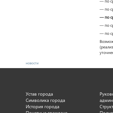
— по ср
— по ср
— по ср
— по ср
— по ср
Возмож
(реали
уточне
новости
Устав города
Руков
Символика города
админ
История города
Струк
Почетные граждане
Полно