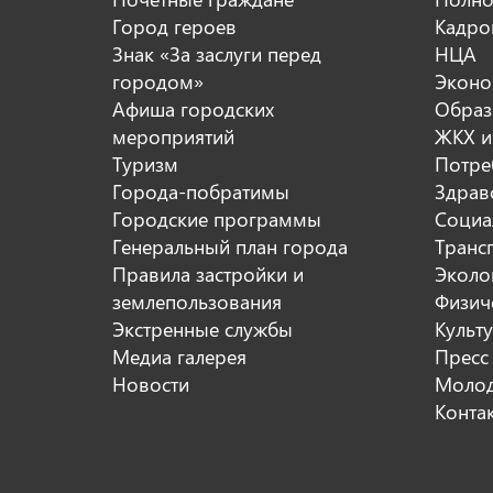
Город героев
Кадро
Знак «За заслуги перед
НЦА
городом»
Эконо
Афиша городских
Образ
мероприятий
ЖКХ и
Туризм
Потре
Города-побратимы
Здрав
Городские программы
Социа
Генеральный план города
Транс
Правила застройки и
Эколо
землепользования
Физиче
Экстренные службы
Культ
Медиа галерея
Пресс
Новости
Молод
Конта