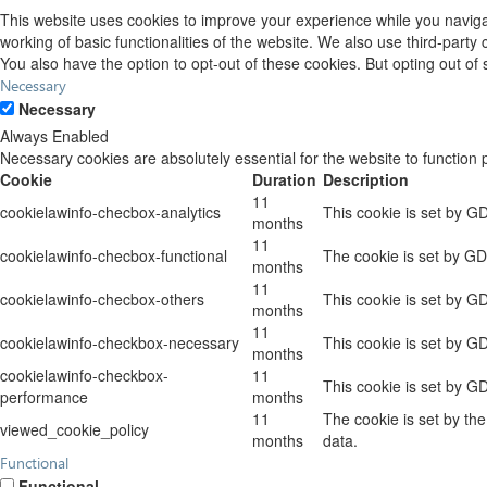
This website uses cookies to improve your experience while you navigat
working of basic functionalities of the website. We also use third-part
You also have the option to opt-out of these cookies. But opting out o
Necessary
Necessary
Always Enabled
Necessary cookies are absolutely essential for the website to function 
Cookie
Duration
Description
11
cookielawinfo-checbox-analytics
This cookie is set by G
months
11
cookielawinfo-checbox-functional
The cookie is set by GD
months
11
cookielawinfo-checbox-others
This cookie is set by G
months
11
cookielawinfo-checkbox-necessary
This cookie is set by G
months
cookielawinfo-checkbox-
11
This cookie is set by G
performance
months
11
The cookie is set by th
viewed_cookie_policy
months
data.
Functional
Functional