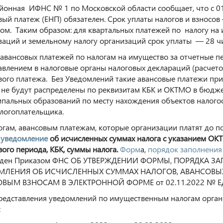
онная ИФНС № 1 по Московской области сообщает, что с 0
вый платеж (ЕНП) обязателен. Срок уплаты налогов и взносов
ом. Таким образом: для квартальных платежей по налогу на
заций и земельному налогу организаций срок уплаты — 28 чи
 авансовых платежей по налогам на имущество за отчетные п
авлением в налоговые органы налоговых деклараций (расчетов
вого платежа. Без Уведомлений такие авансовые платежи при
 не будут распределены по реквизитам КБК и ОКТМО в бюдж
пальных образований по месту нахождения объектов налогоо
алогоплательщика.
огам, авансовым платежам, которые организации платят до п
 уведомление
об исчисленных суммах налога с указанием ОКТ
вого периода, КБК, суммы налога.
Форм
а,
порядок заполнения
жден Приказом ФНС ОБ УТВЕРЖДЕНИИ ФОРМЫ, ПОРЯДКА 
МЛЕНИЯ ОБ ИСЧИСЛЕННЫХ СУММАХ НАЛОГОВ, АВАНСОВЫХ
ОВЫМ ВЗНОСАМ В ЭЛЕКТРОННОЙ ФОРМЕ от 02.11.2022 № ЕД
редставления уведомлений по имущественным налогам орга
: