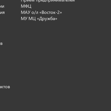
ии
МФЦ
ия
МАУ о/л «Восток-2»
МУ МЦ «Дружба»
ов
актов