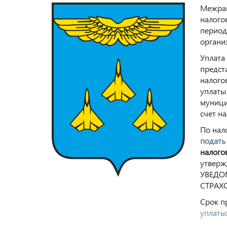
Межрай
налого
период
органи
Уплата
предст
налого
уплаты
муници
счет н
По нал
подать
налого
утвер
УВЕДО
СТРАХ
Срок п
уплаты