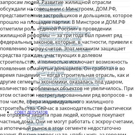
запросам людей. Развитие жилищной отрасли
Образование
обсуждали на совещании с Минстроем, ДОМ.РФ,
ЖКХ и благоустройство
представителями застройщиков и дольщиков, которое
Безопасность
Здравоохранение
прошло на площадке партии. В Минстрое и ДОМ.РФ
Социальная политика
отметили роль «Единой России» в проведении
Транспортное обслуживание
жилищной реформы — за три года был принят ряд
Технологические схемы
федеральных законов, которые, в частности, привели к
Потребительский рынок
появлению эскроу-счетов. Этот механизм защищает
Физическая культура и спорт
средства граждан, участвующих в долевом
Культура
строительстве, и полностью исключает возможность
Молодежная политика
Комиссия по делам несовершеннолетних и
появления обманутых дольщиков. Он сработал и во
защите их прав
время пандемии — когда строительная отрасль, как и
Оценка регулирующего воздействия
другие сегменты экономики, оказалась под ударом,
Градостроительная деятельность
количество проблемных объектов не увеличилось. При
Дорожная деятельность
этом остаются неотрегулированными ряд вопросов – в
Архивное дело
том числе, сфера индивидуального жилищного
Муниципальные учреждения
Контакты
строительства. Сейчас в законодательстве фактически
СОВЕТ ДЕПУТАТОВ
не отражена защита прав людей, которые покупают
Структура
частные дома. Они не могут работать с эскроу-счетами,
Депутаты
а ипотечный рынок в этом сегменте недостаточно
О Совете депутатов
развит. Однако запрос на то, чтобы жить за городом,
Комиссии