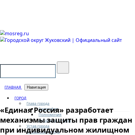
Городской округ Жуковский
Официальный сайт
ГЛАВНАЯ
Навигация
ГОРОД
Глава города
«Единая Россия» разработает
Биография
Полномочия
механизмы защиты прав граждан
Доклады и отчеты
Устав города
при индивидуальном жилищном
Символика города