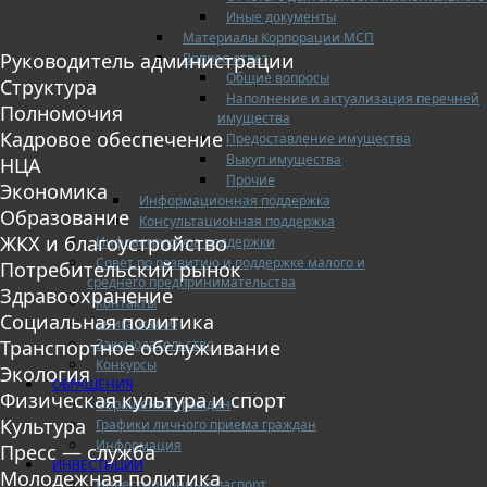
Иные документы
Материалы Корпорации МСП
Руководитель администрации
Вопрос-ответ
Общие вопросы
Структура
Наполнение и актуализация перечней
Полномочия
имущества
Кадровое обеспечение
Предоставление имущества
Выкуп имущества
НЦА
Прочие
Экономика
Информационная поддержка
Образование
Консультационная поддержка
ЖКХ и благоустройство
Инфраструктура поддержки
Совет по развитию и поддержке малого и
Потребительский рынок
среднего предпринимательства
Здравоохранение
Контакты
Социальная политика
Книга жалоб
Законодательство
Транспортное обслуживание
Конкурсы
Экология
ОБРАЩЕНИЯ
Физическая культура и спорт
Обращения граждан
Культура
Графики личного приема граждан
Информация
Пресс — служба
ИНВЕСТИЦИИ
Молодежная политика
Инвестиционный паспорт