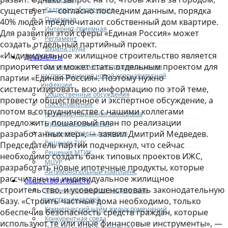
Кадровое обеспечение
существует — согласно последним данным, порядка
Приемная
40% людей предпочитают собственный дом квартире.
Интернет-приемная
Для развития этой сферы «Единая Россия» может
Регламент
создать отдельный партийный проект.
Охрана труда
«Индивидуальное жилищное строительство является
ДОКУМЕНТЫ
приоритетом и может стать отдельным проектом для
Документы по мерам предотвращения
распространения новой коронавирусной
партии «Единая Россия». Поэтому нужно
инфекции
систематизировать всю информацию по этой теме,
Общественные обсуждения
провести общественное и экспертное обсуждение, а
Постановления
потом в сотрудничестве с нашими коллегами
Антикоррупционная экспертиза
предложить пошаговый план по реализации
Публичные слушания
разработанных мер», — заявил Дмитрий Медведев.
Решения Совета депутатов
Решения ТИК
Председатель партии подчеркнул, что сейчас
Решения МТИК
необходимо создать банк типовых проектов ИЖС,
МЦУР
разработать новые ипотечные продукты, которые
Антимонопольный комплаенс
рассчитаны на индивидуальное жилищное
ОБЩЕСТВО И ВЛАСТЬ
строительство, и усовершенствовать законодательную
Уполномоченный по защите прав
предпринимателей
базу. «Строить частные дома необходимо, только
Коммерческий найм жилых помещений
обеспечив безопасность средств граждан, которые
Конкурентная среда
используют те или иные финансовые инструменты», —