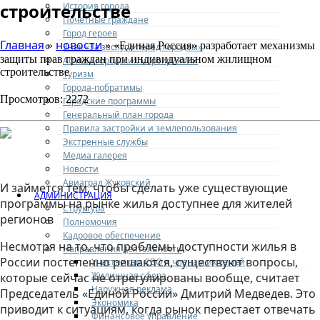
строительстве
История города
Почетные граждане
Город героев
Главная
новости
»
» «Единая Россия» разработает механизмы
Знак «За заслуги перед городом»
защиты прав граждан при индивидуальном жилищном
Афиша городских мероприятий
строительстве
Туризм
Города-побратимы
Просмотров: 2272
Городские программы
Генеральный план города
Правила застройки и землепользования
Экстренные службы
Медиа галерея
Новости
Авиаград Жуковский
И займется тем, чтобы сделать уже существующие
АДМИНИСТРАЦИЯ
программы на рынке жилья доступнее для жителей
Структура
регионов
Полномочия
Кадровое обеспечение
Несмотря на то, что проблемы доступности жилья в
Направления деятельности
России постепенно решаются, существуют вопросы,
Участникам СВО и членам их семей
Жилищная сфера
которые сейчас не отрегулированы вообще, считает
Наружная реклама
Председатель «Единой России» Дмитрий Медведев. Это
Экономика
приводит к ситуациям, когда рынок перестает отвечать
Финансовое управление