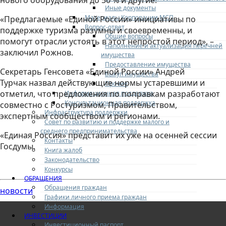
нового оборудования до 50 % и другие.
Иные документы
Материалы Корпорации МСП
«Предлагаемые «Единой России» инициативы по
Вопрос-ответ
поддержке туризма разумны и своевременны, и
Общие вопросы
помогут отрасли устоять в этот непростой период», –
Наполнение и актуализация перечней
заключил Рожнов.
имущества
Предоставление имущества
Секретарь Генсовета «Единой России» Андрей
Выкуп имущества
Турчак назвал действующие нормы устаревшими и
Прочие
отметил, что предложения по поправкам разработают
Информационная поддержка
Консультационная поддержка
совместно с Ростуризмом, Правительством,
Инфраструктура поддержки
экспертным сообществом и регионами.
Совет по развитию и поддержке малого и
среднего предпринимательства
«Единая Россия» представит их уже на осенней сессии
Контакты
Госдумы.
Книга жалоб
Законодательство
Конкурсы
ОБРАЩЕНИЯ
Обращения граждан
новости
Графики личного приема граждан
Информация
ИНВЕСТИЦИИ
Инвестиционный паспорт