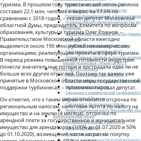
туризма. В прошлом году туристический поток региона
Федеральное законодательство
Региональное законодательство
составил 22,1 млн. человек и вырос на 17,5% по
Порядок формирования и ведения пер
сравнению с 2018 годом, – сказал депутат Московской
Порядок предоставления имущества из
областной Думы, председатель Комитета по вопросам
перечней
образования, культуры и туризма Олег Рожнов. –
Нормативные правовые акты по утвер
Правительством Московской области ежегодно
перечней
выделяется около 190 млн. рублей некоммерческим
Административные регламенты
Программы по развитию МСП
организациям, реализующим проекты в сфере туризма.
Нормативные правовые акты по антик
В период режима повышенной готовности индустрия
мерам поддержки субъектов МСП
понесла значительные потери и пострадала едва ли не
Имущество для бизнеса
больше всех других отраслей. Поэтому так важны уже
Перечень имущества для МСП
принятые в Московской области меры государственной
Паспорта объектов, включенных в пере
Информация о льготах
поддержки турбизнеса», – прокомментировал депутат.
Сведения о коммерческой недвижимос
предлагаемой бизнесу
Он отметил, что к таким мерам относится отсрочка по
Сведения о проводимых торгах
региональным налогам, налоговая льгота по налогу на
Инвестиционная карта Московской обл
имущество и на землю (4 месяца), отсрочка по
Коллегиальный орган
арендной плате за государственное и муниципальное
Регламентирующие документы
имущество для арендаторов (100% до 01.07.2020 и 50%
График заседаний
до 01.10.2020), возмещение части затрат на покупку
Протоколы заседаний
Отчеты о деятельности коллегиального