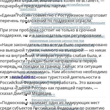
поддержке отрасли, иначе она с колен не встанет», —
Муниципальный контроль на автомобильном
подчеркнул председатель партии.
транспорте
Муниципальный лесной контроль
«Единая Россия» совместно с Ростуризмом подготовит
Орган муниципального лесного контроля
перечень предложений по поддержке отрасли.
Нормативно-правовые акты (НПА), регулирующие
осуществление муниципального лесного
При этом проблема состоит не только в срочной
контроля:
поддержке, но и в законодательном регулировании.
Управление рисками причинения вреда (ущерба)
охраняемым законом ценностям при
«Наше законодательство всегда было сориентировано
осуществлении государственного контроля
(надзора), муниципального контроля
на выездной туризм, немного на въездной — но никак
Программа профилактики
не на внутренний. И инфраструктура слабая была, и
Доклады муниципального лесного контроля
потребности граждан были направлены в первую
Муниципальный контроль за ЕТО
очередь на поездки за границу. Сейчас эта ситуация
Муниципальный контроль в сфере
кардинально изменилась. Нам абсолютно необходимо
благоустройства
этот закон [«Об основах туристской деятельности в
МАЛЫЙ БИЗНЕС
Прием предпринимателей
Российской Федерации»] переработать. Это важная
Новости МСП
задача «Единой России» как правящей партии», —
Поддержка МСП
сказал Дмитрий Медведев.
Поддержка МСП
Финансовая поддержка
«Подмосковье занимает одно из лидирующих мест
Имущественная поддержка
среди субъектов Российской Федерации по развитию
Нормативно-правовые акты