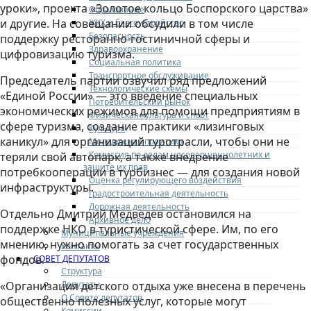
уроки», проекта «Золотое кольцо Боспорского царства»
Образование
и другие. На совещании обсудили в том числе
ЖКХ и благоустройство
Безопасность
поддержку ресторанно-гостиничной сферы и
Здравоохранение
цифровизацию туризма.
Социальная политика
Транспортное обслуживание
Председатель партии озвучил ряд предложений
Технологические схемы
«Единой России» — это введение специальных
Потребительский рынок
экономических режимов для помощи предприятиям в
Физическая культура и спорт
сфере туризма, создание практики «лизинговых
Культура
каникул» для организаций туротрасли, чтобы они не
Молодежная политика
Комиссия по делам несовершеннолетних и
теряли свой автопарк, а также внедрение
защите их прав
потребкооперации в турбизнес — для создания новой
Оценка регулирующего воздействия
инфраструктуры.
Градостроительная деятельность
Дорожная деятельность
Отдельно Дмитрий Медведев остановился на
Архивное дело
поддержке НКО в туристической сфере. Им, по его
Муниципальные учреждения
мнению, нужно помогать за счет государственных
Контакты
фондов.
СОВЕТ ДЕПУТАТОВ
Структура
Депутаты
«Организация детского отдыха уже внесена в перечень
О Совете депутатов
общественно полезных услуг, которые могут
Комиссии