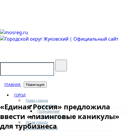
Городской округ Жуковский
Официальный сайт
ГЛАВНАЯ
Навигация
ГОРОД
Глава города
«Единая Россия» предложила
Биография
Полномочия
ввести «лизинговые каникулы»
Доклады и отчеты
Устав города
для турбизнеса
Символика города