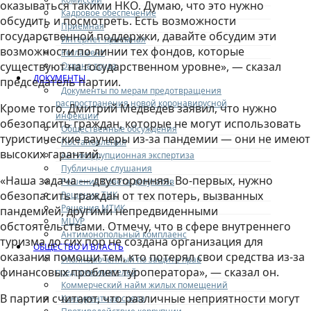
оказываться такими НКО. Думаю, что это нужно
Кадровое обеспечение
обсудить и посмотреть. Есть возможности
Приемная
государственной поддержки, давайте обсудим эти
Интернет-приемная
возможности по линии тех фондов, которые
Регламент
существуют на государственном уровне», — сказал
Охрана труда
ДОКУМЕНТЫ
председатель партии.
Документы по мерам предотвращения
распространения новой коронавирусной
Кроме того, Дмитрий Медведев заявил, что нужно
инфекции
обезопасить граждан, которые не могут использовать
Общественные обсуждения
туристические ваучеры из-за пандемии — они не имеют
Постановления
высоких гарантий.
Антикоррупционная экспертиза
Публичные слушания
«Наша задача — двусторонняя. Во-первых, нужно
Решения Совета депутатов
обезопасить граждан от тех потерь, вызванных
Решения ТИК
Решения МТИК
пандемией, другими непредвиденными
МЦУР
обстоятельствами. Отмечу, что в сфере внутреннего
Антимонопольный комплаенс
туризма до сих пор не создана организация для
ОБЩЕСТВО И ВЛАСТЬ
оказания помощи тем, кто потерял свои средства из-за
Уполномоченный по защите прав
финансовых проблем туроператора», — сказал он.
предпринимателей
Коммерческий найм жилых помещений
В партии считают, что различные неприятности могут
Конкурентная среда