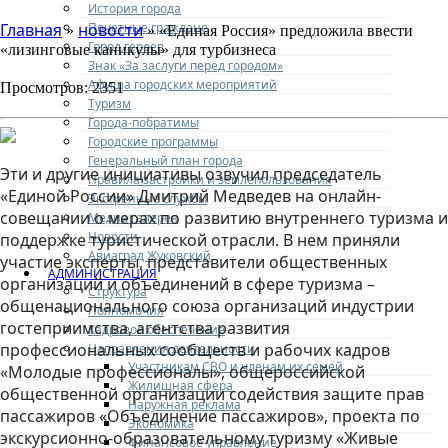
История города
Почетные граждане
Главная
новости
»
» «Единая Россия» предложила ввести
Город героев
«лизинговые каникулы» для турбизнеса
Знак «За заслуги перед городом»
Афиша городских мероприятий
Просмотров: 2351
Туризм
Города-побратимы
Городские программы
Генеральный план города
Эти и другие инициативы озвучил председатель
Правила застройки и землепользования
«Единой России» Дмитрий Медведев на онлайн-
Экстренные службы
совещании о мерах по развитию внутреннего туризма и
Медиа галерея
Новости
поддержке туристической отрасли. В нем приняли
Авиаград Жуковский
участие эксперты, представители общественных
АДМИНИСТРАЦИЯ
организаций и объединений в сфере туризма –
Структура
общенационального союза организаций индустрии
Полномочия
гостеприимства, агентства развития
Кадровое обеспечение
профессиональных сообществ и рабочих кадров
Направления деятельности
Участникам СВО и членам их семей
«Молодые профессионалы», общероссийской
Жилищная сфера
общественной организации содействия защите прав
Наружная реклама
пассажиров «Объединение пассажиров», проекта по
Экономика
экскурсионно-образовательному туризму «Живые
Финансовое управление