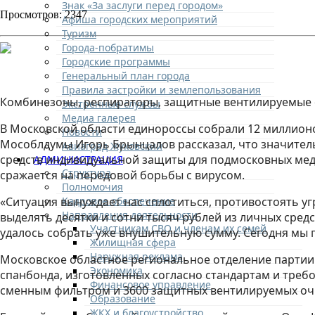
Знак «За заслуги перед городом»
Просмотров: 2347
Афиша городских мероприятий
Туризм
Города-побратимы
Городские программы
Генеральный план города
Правила застройки и землепользования
Комбинезоны, респираторы, защитные вентилируемые 
Экстренные службы
Медиа галерея
В Московской области единороссы собрали 12 миллионо
Новости
Мособлдумы Игорь Брынцалов рассказал, что значитель
Авиаград Жуковский
средств индивидуальной защиты для подмосковных меди
АДМИНИСТРАЦИЯ
Структура
сражается на передовой борьбы с вирусом.
Полномочия
Кадровое обеспечение
«Ситуация вынуждает нас сплотиться, противостоять у
Направления деятельности
выделять десятки и сотни тысяч рублей из личных сред
Участникам СВО и членам их семей
удалось собрать уже внушительную сумму. Сегодня мы 
Жилищная сфера
Наружная реклама
Московское областное региональное отделение партии
Экономика
спанбонда, изготовленных согласно стандартам и треб
Финансовое управление
сменным фильтром и 3600 защитных вентилируемых оч
Образование
ЖКХ и благоустройство