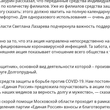
акурин рассказал, что переданные средства индивидуа
 по количеству филиалов. Уже из филиалов средства за
огу сказать: этого должно хватить на полную календар
комфортно. Для одноразового использования — очень до
ласти Светлана Лазарева подчеркнула важность подде
о за то, что эта акция направлена непосредственно н
фицированным коронавирусной инфекцией. Та забота, 
дняшняя акция показывает отношение всего общества к 
щитник», основной вид деятельности которой – произв
уге Долгопрудный.
средств защиты в борьбе против COVID-19. Нам постоя
а «Единая Россия» предложила поучаствовать в акции 
ь наших медиков за верность долгу и мужество», — ска
 скорой помощи Московской области проходит в рамках
еления партии «Единая Россия» взносы и благотворит