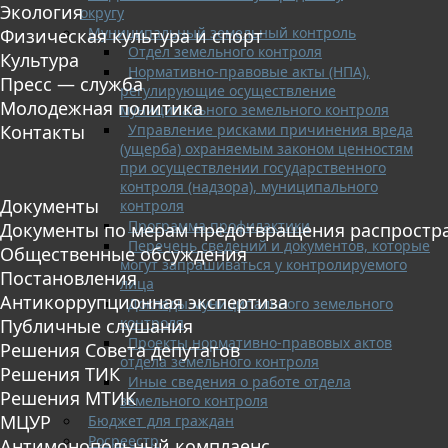
Экология
округу
Муниципальный земельный контроль
Физическая культура и спорт
Отдел земельного контроля
Культура
Нормативно-правовые акты (НПА),
Пресс — служба
регулирующие осуществление
Молодежная политика
муниципального земельного контроля
Управление рисками причинения вреда
Контакты
(ущерба) охраняемым законом ценностям
при осуществлении государственного
контроля (надзора), муниципального
Документы
контроля
Программа профилактики
Документы по мерам предотвращения распростр
Перечень сведений и документов, которые
Общественные обсуждения
могут запрашиваться у контролируемого
Постановления
лица
Антикоррупционная экспертиза
Доклады муниципального земельного
контроля
Публичные слушания
Проекты нормативно-правовых актов
Решения Совета депутатов
отдела земельного контроля
Решения ТИК
Иные сведения о работе отдела
Решения МТИК
земельного контроля
МЦУР
Бюджет для граждан
Росреестр
Антимонопольный комплаенс