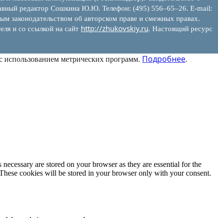
вный редактор Сошкина Ю.Ю. Телефон: (495) 556–65–26. E‑mail:
ым законодательством об авторском праве и смежных правах.
http://zhukovskiy.ru
еля и со ссылкой на сайт
. Настоящий ресурс
Подробнее
 с использованием метрических программ.
.
 necessary are stored on your browser as they are essential for the
 These cookies will be stored in your browser only with your consent.