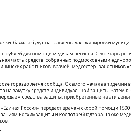
очки, бахилы будут направлены для экипировки муниц
в рублей для помощи медикам региона. Секретарь реги
ная часть средств, собранных подмосковными единорос
цинских работников: врачей, медсестёр, работников «с
грозе гораздо легче сообща. С самого начала эпидемии
ств на закупку средств индивидуальной защиты. Затем к
передаем средства защиты, приобретенные на эти деньг
 «Единая Россия» передаст врачам скорой помощи 150
ованиям Росхимзащиты и Роспотребнадзора. Также медик
ков.