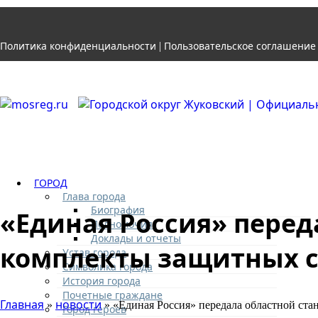
Политика конфиденциальности
Пользовательское соглашение
|
ГОРОД
Глава города
Биография
«Единая Россия» пере
Полномочия
Доклады и отчеты
комплекты защитных с
Устав города
Символика города
История города
Почетные граждане
Главная
новости
»
» «Единая Россия» передала областной ста
Город героев