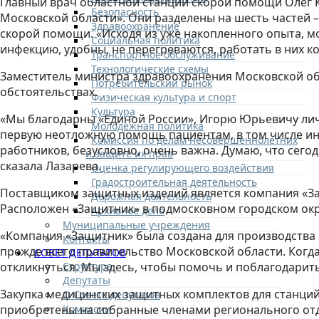
Главный врач областной станции скорой помощи Олег К
Безопасность
Московской области». Они разделены на шесть частей –
Здравоохранение
скорой помощи. «Исходя из уже накопленного опыта, м
Социальная политика
инфекцию, удобны, не перегреваются, работать в них 
Транспортное обслуживание
Технологические схемы
Заместитель министра здравоохранения Московской об
Потребительский рынок
обстоятельствах.
Физическая культура и спорт
Культура
«Мы благодарны «Единой России», Игорю Юрьевичу личн
Молодежная политика
первую неотложную помощь пациентам, в том числе ин
Комиссия по делам несовершеннолетних
работников, безусловно, очень важна. Думаю, что сего
и защите их прав
сказала Лазарева.
Оценка регулирующего воздействия
Градостроительная деятельность
Поставщиком защитных изделий является компания «За
Дорожная деятельность
Расположен «Защитник» в подмосковном городском окр
Архивное дело
Муниципальные учреждения
«Компания «Защитник» была создана для производства 
Контакты
прежде всего правительство Московской области. Когд
СОВЕТ ДЕПУТАТОВ
Структура
откликнуться. Мы здесь, чтобы помочь и поблагодарит
Депутаты
Закупка медицинских защитных комплектов для станций
О Совете депутатов
Комиссии
приобретены на собранные членами регионального отд