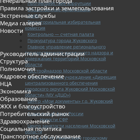
Генеральный план города
Противодействие коррупции
Правила застройки и землепользования
Общественные организации
Экстренные службы
ОМВД
Территориальная избирательная
Медиа галерея
комиссия
Новости
Контрольно — счетная палата
Прокуратура города Жуковского
Главное управление регионального
государственного жилищного надзора и
Руководитель администрации
содержания территорий Московской
Структура
области
Полномочия
Госстройнадзор Московской области
Кадровое обеспечение
Муниципальное учреждение «Дирекция
централизованного обеспечения
НЦА
городского округа Жуковский Московской
Экономика
области» (МУ «ДЦО»)
Образование
Центр «Мои документы» г.о. Жуковский
ЖКХ и благоустройство
Опека
Потребительский рынок
Социальный фонд России
Новости СФР
Здравоохранение
Центр занятости населения Московской
Социальная политика
области
Транспортное обслуживание
ОНД и ПР по Раменскому городскому