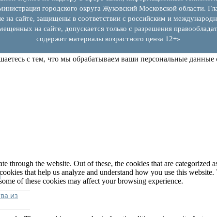
инистрация городского округа Жуковский Московской области. Гла
е на сайте, защищены в соответствии с российским и международн
змещенных на сайте, допускается только с разрешения правообладат
содержит материалы возрастного ценза 12+»
шаетесь с тем, что мы обрабатываем ваши персональные данные
 through the website. Out of these, the cookies that are categorized as
y cookies that help us analyze and understand how you use this website.
я
f some of these cookies may affect your browsing experience.
ва из