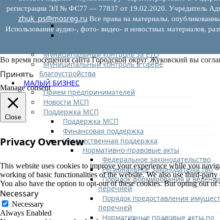
контроля (надзора), муниципального
регистрации ЭЛ № ФС77 — 77837 от 19.02.2020. Учредитель Адм
контроля
zhuk_ps@mosreg.ru
Все права на материалы, опубликованны
Программа профилактики
Использование аудио-, фото- видео- и новостных материалов, ра
Доклады муниципального лесного
контроля
Муниципальный контроль за ЕТО
Во время посещения сайта Городской округ Жуковский вы согла
Муниципальный контроль в сфере
благоустройства
Принять
МАЛЫЙ БИЗНЕС
Manage consent
Прием предпринимателей
Новости МСП
Поддержка МСП
Close
Поддержка МСП
Финансовая поддержка
Privacy Overview
Имущественная поддержка
Нормативно-правовые акты
Федеральное законодательство
This website uses cookies to improve your experience while you navigate
Региональное законодательство
working of basic functionalities of the website. We also use third-part
Порядок формирования и ведени
You also have the option to opt-out of these cookies. But opting out o
перечней
Necessary
Порядок предоставления имущест
Necessary
перечней
Always Enabled
Нормативные правовые акты по