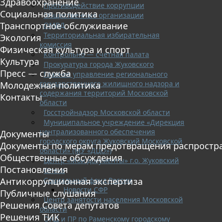
Здравоохранение
Противодействие коррупции
Социальная политика
Общественные организации
Транспортное обслуживание
ОМВД
Территориальная избирательная
Экология
комиссия
Физическая культура и спорт
Контрольно — счетная палата
Культура
Прокуратура города Жуковского
Пресс — служба
Главное управление регионального
государственного жилищного надзора и
Молодежная политика
содержания территорий Московской
Контакты
области
Госстройнадзор Московской области
Муниципальное учреждение «Дирекция
централизованного обеспечения
Документы
городского округа Жуковский Московской
Документы по мерам предотвращения распростр
области» (МУ «ДЦО»)
Общественные обсуждения
Центр «Мои документы» г.о. Жуковский
Постановления
Опека
Социальный фонд России
Антикоррупционная экспертиза
Новости СФР
Публичные слушания
Центр занятости населения Московской
Решения Совета депутатов
области
Решения ТИК
ОНД и ПР по Раменскому городскому