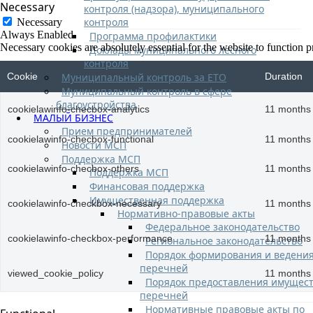
Necessary
контроля (надзора), муниципального
контроля
Necessary
Always Enabled
Программа профилактики
Necessary cookies are absolutely essential for the website to function p
Доклады муниципального лесного
контроля
Муниципальный контроль за ЕТО
Cookie
Duration
Муниципальный контроль в сфере
благоустройства
cookielawinfo-checbox-analytics
11 months
МАЛЫЙ БИЗНЕС
Прием предпринимателей
cookielawinfo-checbox-functional
11 months
Новости МСП
Поддержка МСП
cookielawinfo-checbox-others
11 months
Поддержка МСП
Финансовая поддержка
Имущественная поддержка
cookielawinfo-checkbox-necessary
11 months
Нормативно-правовые акты
Федеральное законодательство
cookielawinfo-checkbox-performance
11 months
Региональное законодательство
Порядок формирования и ведени
перечней
viewed_cookie_policy
11 months
Порядок предоставления имущест
перечней
Нормативные правовые акты по