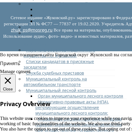
Муниципальный финансовый контроль
Нормативные документы
План работ
Сетевое издание «Жуковский.ру» зарегистрировано в Федерал
Отчеты
регистрации ЭЛ № ФС77 — 77837 от 19.02.2020. Учредитель Адм
Муниципальный жилищный контроль
zhuk_ps@mosreg.ru
Все права на материалы, опубликованны
Реестр земельных участков с
Использование аудио-, фото- видео- и новостных материалов, ра
неоформленными объектами недвижимого
имущества
Перечень объектов недвижимого
Во время посещения сайта Городской округ Жуковский вы согла
имущества г.о. Жуковский
Списки кандидатов в присяжные
Принять
заседатели
Manage consent
Служба судебных приставов
Муниципальный контроль на
автомобильном транспорте
Close
Муниципальный лесной контроль
Орган муниципального лесного контроля
Нормативно-правовые акты (НПА),
Privacy Overview
регулирующие осуществление
муниципального лесного контроля:
This website uses cookies to improve your experience while you navigate
Управление рисками причинения вреда
working of basic functionalities of the website. We also use third-part
(ущерба) охраняемым законом ценностям
You also have the option to opt-out of these cookies. But opting out o
при осуществлении государственного