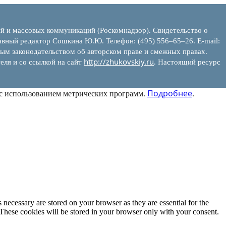
ий и массовых коммуникаций (Роскомнадзор). Свидетельство о
вный редактор Сошкина Ю.Ю. Телефон: (495) 556–65–26. E‑mail:
ым законодательством об авторском праве и смежных правах.
http://zhukovskiy.ru
еля и со ссылкой на сайт
. Настоящий ресурс
Подробнее
 с использованием метрических программ.
.
 necessary are stored on your browser as they are essential for the
 These cookies will be stored in your browser only with your consent.