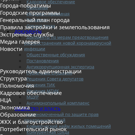
Кадровое обеспечение
Города-побратимы
Приемная
Городские программы
Интернет-приемная
Генеральный план города
Регламент
Охрана труда
Правила застройки и землепользования
ДОКУМЕНТЫ
Экстренные службы
Документы по мерам предотвращения
Медиа галерея
распространения новой коронавирусной
Новости
инфекции
Общественные обсуждения
Постановления
Антикоррупционная экспертиза
Руководитель администрации
Публичные слушания
Структура
Решения Совета депутатов
Решения ТИК
Полномочия
Решения МТИК
Кадровое обеспечение
МЦУР
НЦА
Антимонопольный комплаенс
Экономика
ОБЩЕСТВО И ВЛАСТЬ
Образование
Уполномоченный по защите прав
предпринимателей
ЖКХ и благоустройство
Коммерческий найм жилых помещений
Потребительский рынок
Конкурентная среда