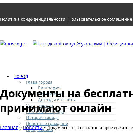
Политика конфиденциальности
Пользовательское соглашение
|
ГОРОД
Глава города
Биография
Документы на бесплат
Полномочия
Доклады и отчеты
принимают онлайн
Устав города
Символика города
История города
Почетные граждане
Главная
новости
»
» Документы на бесплатный проезд жителе
Город героев