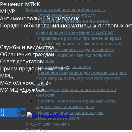
Решения МТИК
округу
Муниципальный земельный контроль
МЦУР
Отдел земельного контроля
Антимонопольный комплаенс
Нормативно-правовые акты (НПА),
Порядок обжалования нормативных правовых ак
регулирующие осуществление
муниципального земельного контроля
Управление рисками причинения вреда
(ущерба) охраняемым законом ценностям
Службы и ведомства
при осуществлении государственного
Обращения граждан
контроля (надзора), муниципального
контроля
Совет депутатов
Программа профилактики
Прием предпринимателей
Перечень сведений и документов, которые
МФЦ
могут запрашиваться у контролируемого
МАУ о/л «Восток-2»
лица
МУ МЦ «Дружба»
Доклады муниципального земельного
контроля
Проекты нормативно-правовых актов
отдела земельного контроля
Иные сведения о работе отдела
земельного контроля
Бюджет для граждан
Росреестр