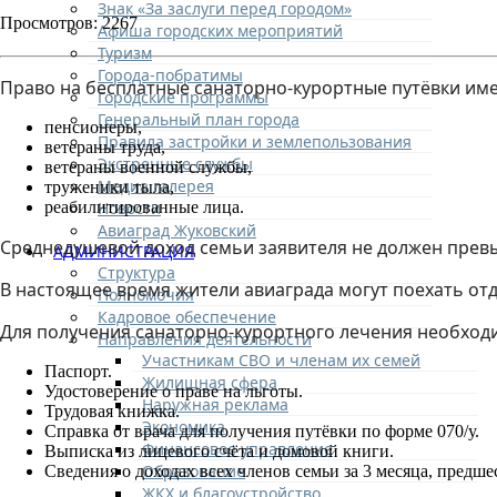
Знак «За заслуги перед городом»
Просмотров: 2267
Афиша городских мероприятий
Туризм
Города-побратимы
Право на бесплатные санаторно-курортные путёвки име
Городские программы
Генеральный план города
пенсионеры,
Правила застройки и землепользования
ветераны труда,
Экстренные службы
ветераны военной службы,
Медиа галерея
труженики тыла,
Новости
реабилитированные лица.
Авиаград Жуковский
Среднедушевой доход семьи заявителя не должен превы
АДМИНИСТРАЦИЯ
Структура
В настоящее время жители авиаграда могут поехать от
Полномочия
Кадровое обеспечение
Для получения санаторно-курортного лечения необход
Направления деятельности
Участникам СВО и членам их семей
Паспорт.
Жилищная сфера
Удостоверение о праве на льготы.
Наружная реклама
Трудовая книжка.
Экономика
Справка от врача для получения путёвки по форме 070/у.
Финансовое управление
Выписка из лицевого счёта и домовой книги.
Образование
Сведения о доходах всех членов семьи за 3 месяца, предш
ЖКХ и благоустройство