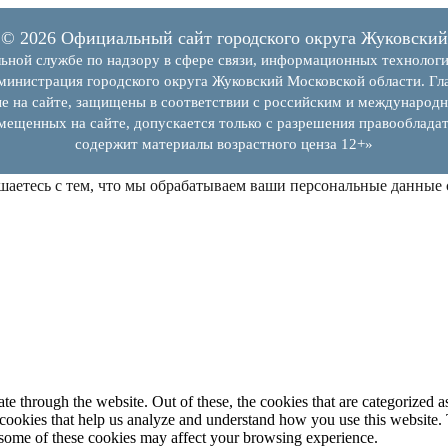
© 2026 Официальный сайт городского округа Жуковский
ьной службе по надзору в сфере связи, информационных технолог
инистрация городского округа Жуковский Московской области. Гла
е на сайте, защищены в соответствии с российским и международн
змещенных на сайте, допускается только с разрешения правообладат
содержит материалы возрастного ценза 12+»
шаетесь с тем, что мы обрабатываем ваши персональные данные
 through the website. Out of these, the cookies that are categorized as
y cookies that help us analyze and understand how you use this website.
f some of these cookies may affect your browsing experience.