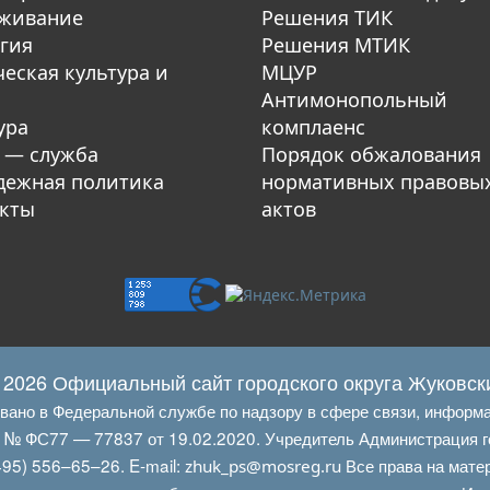
уживание
Решения ТИК
гия
Решения МТИК
еская культура и
МЦУР
Антимонопольный
ура
комплаенс
 — служба
Порядок обжалования
ежная политика
нормативных правовы
кты
актов
 2026 Официальный сайт городского округа Жуковск
овано в Федеральной службе по надзору в сфере связи, информ
Л № ФС77 — 77837 от 19.02.2020. Учредитель Администрация г
95) 556–65–26. E‑mail:
Все права на мате
zhuk_ps@mosreg.ru