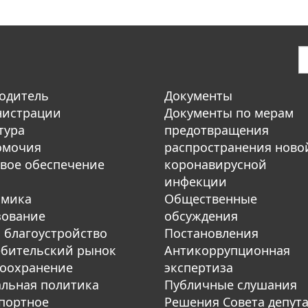
одитель
Документы
нистрации
Документы по мерам
тура
предотвращения
омочия
распространения ново
вое обеспечение
коронавирусной
инфекции
омика
Общественные
зование
обсуждения
 благоустройство
Постановления
бительский рынок
Антикоррупционная
оохранение
экспертиза
льная политика
Публичные слушания
портное
Решения Совета депут