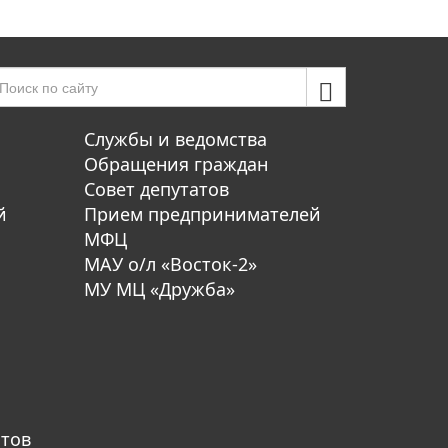
Службы и ведомства
Обращения граждан
Совет депутатов
й
Прием предпринимателей
МФЦ
МАУ о/л «Восток-2»
МУ МЦ «Дружба»
атов