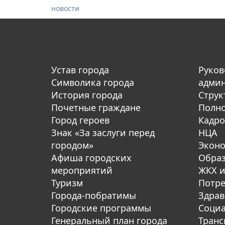
новости
Устав города
Руков
Символика города
адми
История города
Струк
Почетные граждане
Полн
Город героев
Кадро
Знак «За заслуги перед
НЦА
городом»
Экон
Афиша городских
Обра
мероприятий
ЖКХ и
Туризм
Потре
Города-побратимы
Здрав
Городские программы
Социа
Генеральный план города
Транс