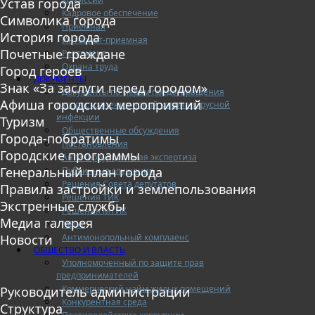
Устав города
Кадровое обеспечение
Символика города
Приемная
История города
Интернет-приемная
Почетные граждане
Регламент
Охрана труда
Город героев
ДОКУМЕНТЫ
Знак «За заслуги перед городом»
Документы по мерам предотвращения
Афиша городских мероприятий
распространения новой коронавирусной
инфекции
Туризм
Общественные обсуждения
Города-побратимы
Постановления
Городские программы
Антикоррупционная экспертиза
Генеральный план города
Публичные слушания
Решения Совета депутатов
Правила застройки и землепользования
Решения ТИК
Экстренные службы
Решения МТИК
Медиа галерея
МЦУР
Антимонопольный комплаенс
Новости
ОБЩЕСТВО И ВЛАСТЬ
Уполномоченный по защите прав
предпринимателей
Коммерческий найм жилых помещений
Руководитель администрации
Конкурентная среда
Структура