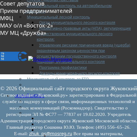
Совет депутатов
Муниципальный контроль на автомобильном
Прием предпринимателей
транспорте
Муниципальный лесной контроль
МФЦ
Орган муниципального лесного контроля
МАУ о/л «Восток-2»
Нормативно-правовые акты (НПА), регулирующие
МУ МЦ «Дружба»
осуществление муниципального лесного
контроля:
Управление рисками причинения вреда (ущерба)
охраняемым законом ценностям при
осуществлении государственного контроля
(надзора), муниципального контроля
Программа профилактики
Доклады муниципального лесного контроля
Муниципальный контроль за ЕТО
Муниципальный контроль в сфере
© 2026 Официальный сайт городского округа Жуковский
благоустройства
Сетевое издание «Жуковский.ру» зарегистрировано в Федеральной
МАЛЫЙ БИЗНЕС
Прием предпринимателей
службе по надзору в сфере связи, информационных технологий и
Новости МСП
массовых коммуникаций (Роскомнадзор). Свидетельство о
Поддержка МСП
регистрации ЭЛ № ФС77 — 77837 от 19.02.2020. Учредитель
Поддержка МСП
Администрация городского округа Жуковский Московской области.
Финансовая поддержка
Главный редактор Сошкина Ю.Ю. Телефон: (495) 556–65–26.
Имущественная поддержка
zhuk_ps@mosreg.ru
E‑mail:
Все права на материалы,
Нормативно-правовые акты