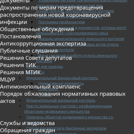
Документы
Управление рисками причинения вреда (ущерба)
охраняемым законом ценностям при
Документы по мерам предотвращения
осуществлении государственного контроля
распространения новой коронавирусной
(надзора), муниципального контроля
инфекции
Программа профилактики
Перечень сведений и документов, которые могут
Общественные обсуждения
запрашиваться у контролируемого лица
Постановления
Доклады муниципального земельного контроля
Антикоррупционная экспертиза
Проекты нормативно-правовых актов отдела
Публичные слушания
земельного контроля
Иные сведения о работе отдела земельного
Решения Совета депутатов
контроля
Решения ТИК
Бюджет для граждан
Решения МТИК
Росреестр
Муниципальный финансовый контроль
МЦУР
Нормативные документы
Антимонопольный комплаенс
План работ
Порядок обжалования нормативных правовых
Отчеты
актов
Муниципальный жилищный контроль
Реестр земельных участков с неоформленными
объектами недвижимого имущества
Перечень объектов недвижимого имущества г.о.
Службы и ведомства
Жуковский
Списки кандидатов в присяжные заседатели
Обращения граждан
Служба судебных приставов