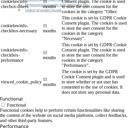
cookielawinfo-
11
Consent plugin. The cookie is used
Муниципально-частное партнерство
checbox-others
months
to store the user consent for the
Новости инвестиций
cookies in the category "Other.
This cookie is set by GDPR Cookie
Consent plugin. The cookies is used
cookielawinfo-
11
to store the user consent for the
checkbox-necessary
months
cookies in the category
"Necessary".
This cookie is set by GDPR Cookie
cookielawinfo-
Consent plugin. The cookie is used
11
checkbox-
to store the user consent for the
months
performance
cookies in the category
"Performance".
The cookie is set by the GDPR
Cookie Consent plugin and is used
11
viewed_cookie_policy
to store whether or not user has
months
consented to the use of cookies. It
does not store any personal data.
Functional
Functional
Functional cookies help to perform certain functionalities like sharing
the content of the website on social media platforms, collect feedbacks,
and other third-party features.
Performance