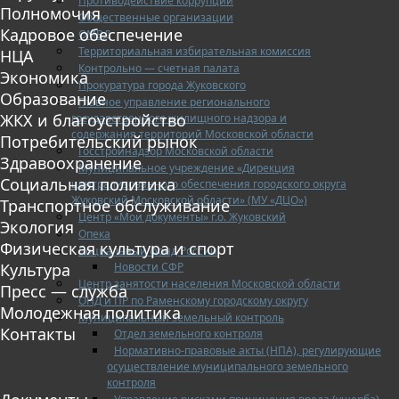
Противодействие коррупции
Полномочия
Общественные организации
Кадровое обеспечение
ОМВД
Территориальная избирательная комиссия
НЦА
Контрольно — счетная палата
Экономика
Прокуратура города Жуковского
Образование
Главное управление регионального
ЖКХ и благоустройство
государственного жилищного надзора и
содержания территорий Московской области
Потребительский рынок
Госстройнадзор Московской области
Здравоохранение
Муниципальное учреждение «Дирекция
Социальная политика
централизованного обеспечения городского округа
Жуковский Московской области» (МУ «ДЦО»)
Транспортное обслуживание
Центр «Мои документы» г.о. Жуковский
Экология
Опека
Физическая культура и спорт
Социальный фонд России
Новости СФР
Культура
Центр занятости населения Московской области
Пресс — служба
ОНД и ПР по Раменскому городскому округу
Молодежная политика
Муниципальный земельный контроль
Контакты
Отдел земельного контроля
Нормативно-правовые акты (НПА), регулирующие
осуществление муниципального земельного
контроля