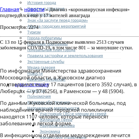
История города
Почетные граждане
Главная
новости
»
» Диагноз «коронавирусная инфекция»
Город героев
подтвердился ещё у 17 жителей авиаграда
Знак «За заслуги перед городом»
Афиша городских мероприятий
Просмотров: 2274
Туризм
Города-побратимы
С 13 по 15 февраля в Подмосковье выявлено 2513 случаев
Городские программы
заболевания COVID-19, в том числе 801 – за минувшие сутки.
Генеральный план города
Правила застройки и землепользования
Экстренные службы
Медиа галерея
По информации Министерства здравоохранения
Новости
Московской области, в Жуковском диагноз
Авиаград Жуковский
подтвердился ещё у 17 пациентов (всего 3592 случая), в
АДМИНИСТРАЦИЯ
Структура
Люберцах — у 37 (6256), в Раменском — у 48 (5904).
Полномочия
Кадровое обеспечение
По данным Жуковской клинической больницы, под
Направления деятельности
наблюдением врачей городской поликлиники
Участникам СВО и членам их семей
находятся 1107 человек, которые переносят
Жилищная сфера
заболевание в лёгкой форме.
Наружная реклама
Экономика
В инфекционном отделении медучреждения лечится
Финансовое управление