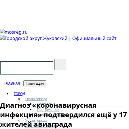
Городской округ Жуковский
Официальный сайт
ГЛАВНАЯ
Навигация
ГОРОД
Глава города
Диагноз «коронавирусная
Биография
Полномочия
инфекция» подтвердился ещё у 17
Доклады и отчеты
Устав города
жителей авиаграда
Символика города