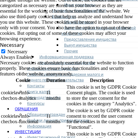
Иные документы
categorized as necessary are stored on your browser as they are
Материалы Корпорации МСП
essential for the working of basic functionalities of the website. We
Вопрос-ответ
also use third-party cookies that help us analyze and understand how
Общие вопросы
you use this website. These cookies will be stored in your browser
only with your consent. You also have the option to opt-out of these
Наполнение и актуализация перечней
cookies. But opting out of some of these cookies may affect your
имущества
browsing experience.
Предоставление имущества
Necessary
Выкуп имущества
Прочие
Necessary
Информационная поддержка
Always Enabled
Консультационная поддержка
Necessary cookies are absolutely essential for the website to function
properly. These cookies ensure basic functionalities and security
Инфраструктура поддержки
features of the website, anonymously.
Совет по развитию и поддержке малого и
среднего предпринимательства
Cookie
Duration
Description
Контакты
This cookie is set by GDPR Cookie
Книга жалоб
cookielawinfo-
11
Consent plugin. The cookie is used
Законодательство
checbox-analytics
months
to store the user consent for the
Конкурсы
cookies in the category "Analytics".
ОБРАЩЕНИЯ
The cookie is set by GDPR cookie
Обращения граждан
cookielawinfo-
11
consent to record the user consent
Графики личного приема граждан
checbox-functional
months
for the cookies in the category
Информация
"Functional".
ИНВЕСТИЦИИ
This cookie is set by GDPR Cookie
Инвестиционный паспорт