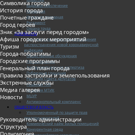
Символика города
Кадровое обеспечение
История города
Приемная
Почетные граждане
Интернет-приемная
Регламент
Город героев
Охрана труда
Знак «За заслуги перед городом»
ДОКУМЕНТЫ
Афиша городских мероприятий
Документы по мерам предотвращения
распространения новой коронавирусной
Туризм
инфекции
Города-побратимы
Общественные обсуждения
Городские программы
Постановления
Генеральный план города
Антикоррупционная экспертиза
Публичные слушания
Правила застройки и землепользования
Решения Совета депутатов
Экстренные службы
Решения ТИК
Медиа галерея
Решения МТИК
МЦУР
Новости
Антимонопольный комплаенс
ОБЩЕСТВО И ВЛАСТЬ
Уполномоченный по защите прав
предпринимателей
Руководитель администрации
Коммерческий найм жилых помещений
Структура
Конкурентная среда
Полномочия