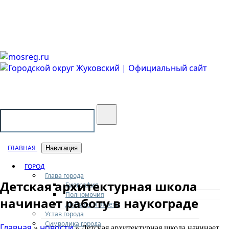
Городской округ Жуковский
Официальный сайт
ГЛАВНАЯ
Навигация
ГОРОД
Глава города
Детская архитектурная школа
Биография
Полномочия
начинает работу в наукограде
Доклады и отчеты
Устав города
Символика города
Главная
новости
»
» Детская архитектурная школа начинает