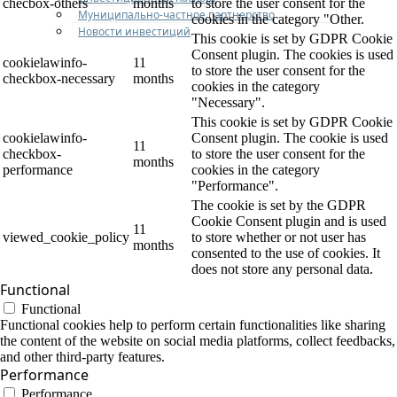
checbox-others
months
to store the user consent for the
Муниципально-частное партнерство
cookies in the category "Other.
Новости инвестиций
This cookie is set by GDPR Cookie
Consent plugin. The cookies is used
cookielawinfo-
11
to store the user consent for the
checkbox-necessary
months
cookies in the category
"Necessary".
This cookie is set by GDPR Cookie
cookielawinfo-
Consent plugin. The cookie is used
11
checkbox-
to store the user consent for the
months
performance
cookies in the category
"Performance".
The cookie is set by the GDPR
Cookie Consent plugin and is used
11
viewed_cookie_policy
to store whether or not user has
months
consented to the use of cookies. It
does not store any personal data.
Functional
Functional
Functional cookies help to perform certain functionalities like sharing
the content of the website on social media platforms, collect feedbacks,
and other third-party features.
Performance
Performance