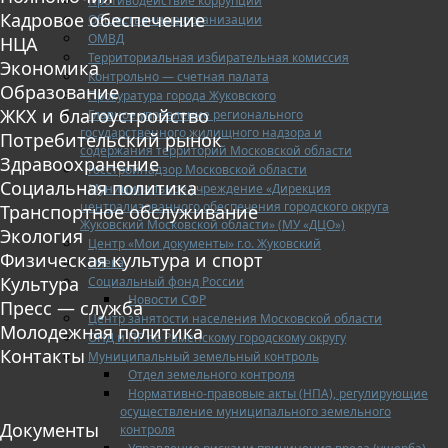
Противодействие коррупции
Кадровое обеспечение
Общественные организации
ОМВД
НЦА
Территориальная избирательная комиссия
Экономика
Контрольно — счетная палата
Образование
Прокуратура города Жуковского
ЖКХ и благоустройство
Главное управление регионального
государственного жилищного надзора и
Потребительский рынок
содержания территорий Московской области
Здравоохранение
Госстройнадзор Московской области
Социальная политика
Муниципальное учреждение «Дирекция
централизованного обеспечения городского округа
Транспортное обслуживание
Жуковский Московской области» (МУ «ДЦО»)
Экология
Центр «Мои документы» г.о. Жуковский
Физическая культура и спорт
Опека
Культура
Социальный фонд России
Новости СФР
Пресс — служба
Центр занятости населения Московской области
Молодежная политика
ОНД и ПР по Раменскому городскому округу
Контакты
Муниципальный земельный контроль
Отдел земельного контроля
Нормативно-правовые акты (НПА), регулирующие
осуществление муниципального земельного
Документы
контроля