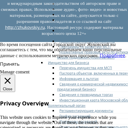
и международным законодательством об авторском праве и
Федеральное законодательство
Региональное законодательство
смежных правах. Использование аудио-, фото- видео- и новостных
Порядок формирования и ведения пер
материалов, размещенных на сайте, допускается только с
Порядок предоставления имущества из
разрешения правообладателя и со ссылкой на сайт
перечней
http://zhukovskiy.ru
. Настоящий ресурс содержит материалы
Нормативные правовые акты по утвер
возрастного ценза 12+»
перечней
Административные регламенты
Во время посещения сайта Городской округ Жуковский вы
Программы по развитию МСП
соглашаетесь с тем, что мы обрабатываем ваши персональные
Нормативные правовые акты по антик
Подробнее
данные с использованием метрических программ.
.
мерам поддержки субъектов МСП
Имущество для бизнеса
Принять
Перечень имущества для МСП
Manage consent
Паспорта объектов, включенных в пере
Информация о льготах
Сведения о коммерческой недвижимос
предлагаемой бизнесу
Close
Сведения о проводимых торгах
Инвестиционная карта Московской обл
Privacy Overview
Коллегиальный орган
Регламентирующие документы
График заседаний
This website uses cookies to improve your experience while you
Протоколы заседаний
navigate through the website. Out of these, the cookies that are
Отчеты о деятельности коллегиального
categorized as necessary are stored on your browser as they are