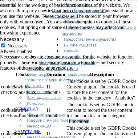
Иные документы
essential for the working of basic functionalities of the website. We
Материалы Корпорации МСП
also use third-party cookies that help us analyze and understand how
you use this website. These cookies will be stored in your browser
Вопрос-ответ
only with your consent. You also have the option to opt-out of these
Общие вопросы
cookies. But opting out of some of these cookies may affect your
Наполнение и актуализация перечней
browsing experience.
имущества
Necessary
Предоставление имущества
Выкуп имущества
Necessary
Прочие
Always Enabled
Информационная поддержка
Necessary cookies are absolutely essential for the website to function
properly. These cookies ensure basic functionalities and security
Консультационная поддержка
features of the website, anonymously.
Инфраструктура поддержки
Совет по развитию и поддержке малого и
Cookie
Duration
Description
среднего предпринимательства
This cookie is set by GDPR Cookie
Контакты
cookielawinfo-
11
Consent plugin. The cookie is used
Книга жалоб
checbox-analytics
months
to store the user consent for the
Законодательство
cookies in the category "Analytics".
Конкурсы
The cookie is set by GDPR cookie
ОБРАЩЕНИЯ
cookielawinfo-
11
consent to record the user consent
Обращения граждан
checbox-functional
months
for the cookies in the category
Графики личного приема граждан
"Functional".
Информация
This cookie is set by GDPR Cookie
ИНВЕСТИЦИИ
cookielawinfo-
11
Consent plugin. The cookie is used
Инвестиционный паспорт