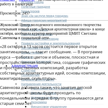
История города
работу в наукограде
Почетные граждане
Город героев
Просмотров: 2457
Знак «За заслуги перед городом»
Афиша городских мероприятий
Жуковский Центр молодежного инновационного творчества
Туризм
открывает новый курс «Детская архитектурная школа» в конце
Города-побратимы
октября, сообщила куратор мероприятий ЦМИТ Светлана
Городские программы
Савенкова в социальной сети.
Генеральный план города
Правила застройки и землепользования
«28 октября в 13 часов состоится первое открытое
Экстренные службы
занятие школы, — гласит сообщение. — В программе
Медиа галерея
курса — работа с цветом и объемом, плоскостная и
Новости
Авиаград Жуковский
пространственная колористика, создание графических
АДМИНИСТРАЦИЯ
и пространственных композиций, разработка
Структура
собственных архитектурных идей, основы композиции,
Полномочия
макетирования, скульптуры».
Кадровое обеспечение
Направления деятельности
Савенкова добавила также, что занятия детской
Участникам СВО и членам их семей
архитектурной школы будут проходить по
Жилищная сфера
Наружная реклама
понедельникам и средам. В группу принимаются дети
Экономика
старше семи лет.
Финансовое управление