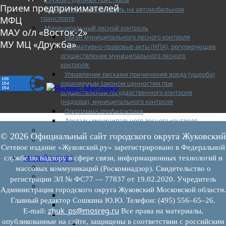
Прием предпринимателей
Муниципальный контроль на автомобильном
транспорте
МФЦ
Муниципальный лесной контроль
МАУ о/л «Восток-2»
Орган муниципального лесного контроля
МУ МЦ «Дружба»
Нормативно-правовые акты (НПА), регулирующие
осуществление муниципального лесного
контроля:
Управление рисками причинения вреда (ущерба)
охраняемым законом ценностям при
осуществлении государственного контроля
(надзора), муниципального контроля
Программа профилактики
Доклады муниципального лесного контроля
Муниципальный контроль за ЕТО
© 2026 Официальный сайт городского округа Жуковский
Муниципальный контроль в сфере
Сетевое издание «Жуковский.ру» зарегистрировано в Федеральной
благоустройства
МАЛЫЙ БИЗНЕС
службе по надзору в сфере связи, информационных технологий и
Прием предпринимателей
массовых коммуникаций (Роскомнадзор). Свидетельство о
Новости МСП
регистрации ЭЛ № ФС77 — 77837 от 19.02.2020. Учредитель
Поддержка МСП
Администрация городского округа Жуковский Московской области.
Поддержка МСП
Главный редактор Сошкина Ю.Ю. Телефон: (495) 556–65–26.
Финансовая поддержка
zhuk_ps@mosreg.ru
E‑mail:
Все права на материалы,
Имущественная поддержка
опубликованные на сайте, защищены в соответствии с российским
Нормативно-правовые акты