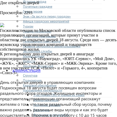
История города
Дне открытых дверей
Почетные граждане
Город героев
Просмотров: 2293
Знак «За заслуги перед городом»
Афиша городских мероприятий
Туризм
Госжилинспекция по Московской области опубликовала список
Города-побратимы
управляющих организаций, которые примут участие в
Городские программы
областном дне открытых дверей 18 августа. Среди них — десять
Генеральный план города
жуковских управляющих компаний и товариществ
Правила застройки и землепользования
собственников жилья.
Экстренные службы
К региональному дню открытых дверей в авиаграде
Медиа галерея
присоединились УК «Наукоград», «ЮИТ-Сервис», «Мой Дом»,
Новости
«ЖУК», «ЖКС», «МЖК-Сервис» и «МЖК-Эврика». Кроме того,
Авиаград Жуковский
в нем участвуют ТСЖ «Пилот» и «Горького, 4», кооператив
АДМИНИСТРАЦИЯ
«Союз-3».
Структура
Полномочия
День открытых дверей в управляющих компаниях
Кадровое обеспечение
Подмосковья 18 августа будет посвящен вопросам
Направления деятельности
раздельного сбора отходов. Жилищные инспекторы и
Участникам СВО и членам их семей
представители управляющих организаций расскажут
Жилищная сфера
жителям о том, что такое раздельный сбор мусора, почему
Наружная реклама
важно разделять различные виды мусора и как это будет
Экономика
осуществляться. Впрочем, в эту субботу с 10 до 15 часов
Финансовое управление