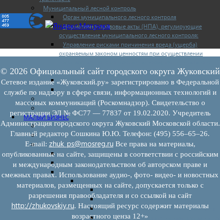
Муниципальный лесной контроль
Орган муниципального лесного контроля
Нормативно-правовые акты (НПА), регулирующие
осуществление муниципального лесного контроля:
Управление рисками причинения вреда (ущерба)
охраняемым законом ценностям при осуществлении
государственного контроля (надзора), муниципального
© 2026 Официальный сайт городского округа Жуковский
контроля
Программа профилактики
Сетевое издание «Жуковский.ру» зарегистрировано в Федеральной
Доклады муниципального лесного контроля
службе по надзору в сфере связи, информационных технологий и
Муниципальный контроль за ЕТО
массовых коммуникаций (Роскомнадзор). Свидетельство о
Муниципальный контроль в сфере благоустройства
регистрации ЭЛ № ФС77 — 77837 от 19.02.2020. Учредитель
МАЛЫЙ БИЗНЕС
Администрация городского округа Жуковский Московской области.
Прием предпринимателей
Главный редактор Сошкина Ю.Ю. Телефон: (495) 556–65–26.
Новости МСП
zhuk_ps@mosreg.ru
E‑mail:
Все права на материалы,
Поддержка МСП
Поддержка МСП
опубликованные на сайте, защищены в соответствии с российским
Финансовая поддержка
и международным законодательством об авторском праве и
Имущественная поддержка
смежных правах. Использование аудио-, фото- видео- и новостных
Нормативно-правовые акты
материалов, размещенных на сайте, допускается только с
Федеральное законодательство
разрешения правообладателя и со ссылкой на сайт
Региональное законодательство
http://zhukovskiy.ru
. Настоящий ресурс содержит материалы
Порядок формирования и ведения перечн
возрастного ценза 12+»
Порядок предоставления имущества из пе