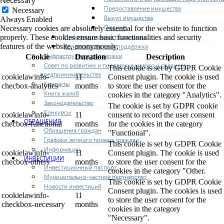
Предоставление имущества
Necessary
Выкуп имущества
Always Enabled
Прочие
Necessary cookies are absolutely essential for the website to function
Информационная поддержка
properly. These cookies ensure basic functionalities and security
Консультационная поддержка
features of the website, anonymously.
Инфраструктура поддержки
Cookie
Duration
Description
Совет по развитию и поддержке малого и среднего
This cookie is set by GDPR Cookie
предпринимательства
cookielawinfo-
11
Consent plugin. The cookie is used
Контакты
checbox-analytics
months
to store the user consent for the
Книга жалоб
cookies in the category "Analytics".
Законодательство
The cookie is set by GDPR cookie
Конкурсы
cookielawinfo-
11
consent to record the user consent
ОБРАЩЕНИЯ
checbox-functional
months
for the cookies in the category
Обращения граждан
"Functional".
Графики личного приема граждан
This cookie is set by GDPR Cookie
Информация
cookielawinfo-
11
Consent plugin. The cookie is used
ИНВЕСТИЦИИ
checbox-others
months
to store the user consent for the
Инвестиционный паспорт
cookies in the category "Other.
Муниципально-частное партнерство
This cookie is set by GDPR Cookie
Новости инвестиций
Consent plugin. The cookies is used
cookielawinfo-
11
to store the user consent for the
checkbox-necessary
months
cookies in the category
"Necessary".