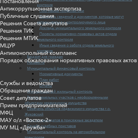
Постановления
контроля
Антикоррупционная экспертиза
Программа профилактики
Публичные слушания
Перечень сведений и документов, которые могут
запрашиваться у контролируемого лица
Решения Совета депутатов
Доклады муниципального земельного контроля
Решения ТИК
Проекты нормативно-правовых актов отдела
Решения МТИК
земельного контроля
МЦУР
Иные сведения о работе отдела земельного
контроля
Антимонопольный комплаенс
Бюджет для граждан
Порядок обжалования нормативных правовых актов
Росреестр
Муниципальный финансовый контроль
Нормативные документы
План работ
Службы и ведомства
Отчеты
Обращения граждан
Муниципальный жилищный контроль
Совет депутатов
Реестр земельных участков с неоформленными
объектами недвижимого имущества
Прием предпринимателей
Перечень объектов недвижимого имущества г.о.
МФЦ
Жуковский
МАУ о/л «Восток-2»
Списки кандидатов в присяжные заседатели
Служба судебных приставов
МУ МЦ «Дружба»
Муниципальный контроль на автомобильном
транспорте