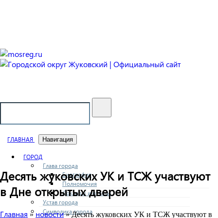
Городской округ Жуковский
Официальный сайт
ГЛАВНАЯ
Навигация
ГОРОД
Глава города
Десять жуковских УК и ТСЖ участвуют
Биография
Полномочия
в Дне открытых дверей
Доклады и отчеты
Устав города
Символика города
Главная
новости
»
» Десять жуковских УК и ТСЖ участвуют в