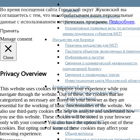
Нормативные правовые акты по утвержде
Во время посещения сайта Городской округ Жуковский вы
перечней
соглашаетесь с тем, что мы обрабатываем ваши персональные
Административные регламенты
Подробнее
данные с использованием метрических программ.
.
Программы по развитию МСП
Нормативные правовые акты по антикриз
Принять
мерам поддержки субъектов МСП
Manage consent
Имущество для бизнеса
Перечень имущества для МСП
Паспорта объектов, включенных в перечн
Информация о льготах
Close
Сведения о коммерческой недвижимости,
предлагаемой бизнесу
Privacy Overview
Сведения о проводимых торгах
Инвестиционная карта Московской област
Коллегиальный орган
This website uses cookies to improve your experience while you
Регламентирующие документы
navigate through the website. Out of these, the cookies that are
График заседаний
categorized as necessary are stored on your browser as they are
Протоколы заседаний
essential for the working of basic functionalities of the website. We
Отчеты о деятельности коллегиального ор
also use third-party cookies that help us analyze and understand how
Иные документы
you use this website. These cookies will be stored in your browser
Материалы Корпорации МСП
only with your consent. You also have the option to opt-out of these
Вопрос-ответ
cookies. But opting out of some of these cookies may affect your
Общие вопросы
browsing experience.
Наполнение и актуализация перечней иму
Necessary