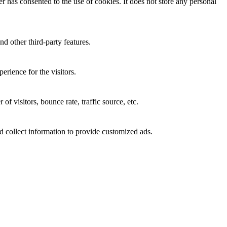
 has consented to the use of cookies. It does not store any personal
nd other third-party features.
rience for the visitors.
f visitors, bounce rate, traffic source, etc.
d collect information to provide customized ads.