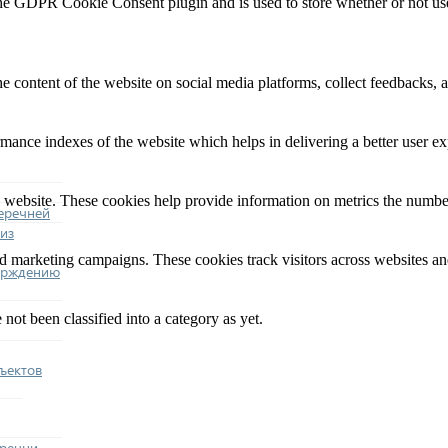
the GDPR Cookie Consent plugin and is used to store whether or not user
he content of the website on social media platforms, collect feedbacks, a
nce indexes of the website which helps in delivering a better user expe
 website. These cookies help provide information on metrics the number o
еречней
из
nd marketing campaigns. These cookies track visitors across websites an
ерждению
not been classified into a category as yet.
ъектов
еречни