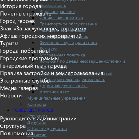
Безопасность
История города
Здравоохранение
Почетные граждане
Социальная политика
Город героев
Транспортное обслуживание
Знак «За заслуги перед городом»
Технологические схемы
Афиша городских мероприятий
Потребительский рынок
Физическая культура и спорт
Туризм
Культура
Города-побратимы
Молодежная политика
Городские программы
Комиссия по делам несовершеннолетних и
Генеральный план города
защите их прав
Правила застройки и землепользования
Оценка регулирующего воздействия
Градостроительная деятельность
Экстренные службы
Дорожная деятельность
Медиа галерея
Архивное дело
Новости
Муниципальные учреждения
Контакты
СОВЕТ ДЕПУТАТОВ
Структура
Руководитель администрации
Депутаты
Структура
О Совете депутатов
Полномочия
Комиссии