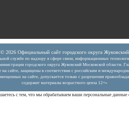
© 2026 Официальный сайт городского округа Жуковский
ьной службе по надзору в сфере связи, информационных технолог
инистрация городского округа Жуковский Московской области. Гла
е на сайте, защищены в соответствии с российским и международн
змещенных на сайте, допускается только с разрешения правооблада
содержит материалы возрастного ценза 12+»
шаетесь с тем, что мы обрабатываем ваши персональные данные