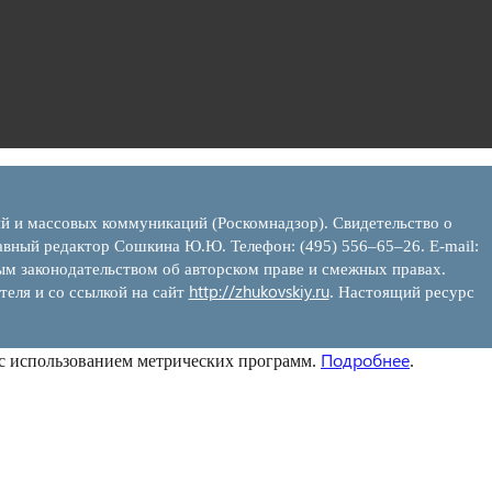
ий и массовых коммуникаций (Роскомнадзор). Свидетельство о
вный редактор Сошкина Ю.Ю. Телефон: (495) 556–65–26. E‑mail:
ым законодательством об авторском праве и смежных правах.
http://zhukovskiy.ru
теля и со ссылкой на сайт
. Настоящий ресурс
Подробнее
 с использованием метрических программ.
.