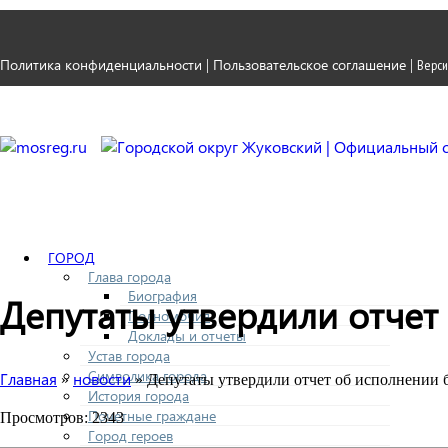
Политика конфиденциальности
Пользовательское соглашение
|
|
Верси
ГОРОД
Глава города
Биография
Депутаты утвердили отчет
Полномочия
Доклады и отчеты
Устав города
Символика города
Главная
новости
»
» Депутаты утвердили отчет об исполнении б
История города
Почетные граждане
Просмотров: 2343
Город героев