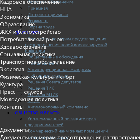
Кадровое обеспечение
Кадровое обеспечение
Приемная
НЦА
Интернет-приемная
Экономика
Регламент
Образование
Охрана труда
ЖКХ и благоустройство
ДОКУМЕНТЫ
Потребительский рынок
Документы по мерам предотвращения
распространения новой коронавирусной
Здравоохранение
инфекции
Социальная политика
Общественные обсуждения
Транспортное обслуживание
Постановления
Экология
Антикоррупционная экспертиза
Публичные слушания
Физическая культура и спорт
Решения Совета депутатов
Культура
Решения ТИК
Пресс — служба
Решения МТИК
Молодежная политика
МЦУР
Контакты
Антимонопольный комплаенс
ОБЩЕСТВО И ВЛАСТЬ
Уполномоченный по защите прав
предпринимателей
Документы
Коммерческий найм жилых помещений
Документы по мерам предотвращения распростране
Конкурентная среда