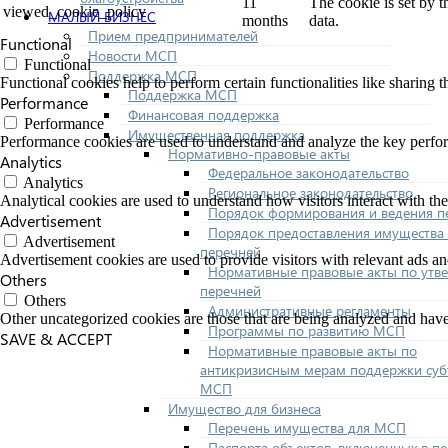
11
The cookie is set by 
viewed_cookie_policy
МАЛЫЙ БИЗНЕС
months
data.
Прием предпринимателей
Functional
Новости МСП
Functional
Поддержка МСП
Functional cookies help to perform certain functionalities like sharing t
Поддержка МСП
Performance
Финансовая поддержка
Performance
Имущественная поддержка
Performance cookies are used to understand and analyze the key performa
Нормативно-правовые акты
Analytics
Федеральное законодательство
Analytics
Региональное законодательство
Analytical cookies are used to understand how visitors interact with the
Порядок формирования и ведения п
Advertisement
Порядок предоставления имущества 
Advertisement
перечней
Advertisement cookies are used to provide visitors with relevant ads a
Нормативные правовые акты по утв
Others
перечней
Others
Административные регламенты
Other uncategorized cookies are those that are being analyzed and have 
Программы по развитию МСП
SAVE & ACCEPT
Нормативные правовые акты по
антикризисным мерам поддержки суб
МСП
Имущество для бизнеса
Перечень имущества для МСП
Паспорта объектов, включенных в п