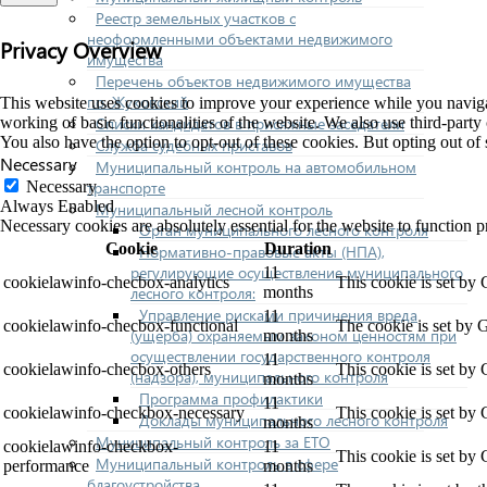
Реестр земельных участков с
неоформленными объектами недвижимого
Privacy Overview
имущества
Перечень объектов недвижимого имущества
г.о. Жуковский
This website uses cookies to improve your experience while you navigate
Списки кандидатов в присяжные заседатели
working of basic functionalities of the website. We also use third-part
You also have the option to opt-out of these cookies. But opting out o
Служба судебных приставов
Necessary
Муниципальный контроль на автомобильном
транспорте
Necessary
Always Enabled
Муниципальный лесной контроль
Necessary cookies are absolutely essential for the website to function p
Орган муниципального лесного контроля
Cookie
Duration
Нормативно-правовые акты (НПА),
регулирующие осуществление муниципального
11
cookielawinfo-checbox-analytics
This cookie is set by
лесного контроля:
months
Управление рисками причинения вреда
11
cookielawinfo-checbox-functional
The cookie is set by 
(ущерба) охраняемым законом ценностям при
months
осуществлении государственного контроля
11
cookielawinfo-checbox-others
This cookie is set by
(надзора), муниципального контроля
months
Программа профилактики
11
cookielawinfo-checkbox-necessary
This cookie is set by
Доклады муниципального лесного контроля
months
Муниципальный контроль за ЕТО
cookielawinfo-checkbox-
11
This cookie is set by
Муниципальный контроль в сфере
performance
months
благоустройства