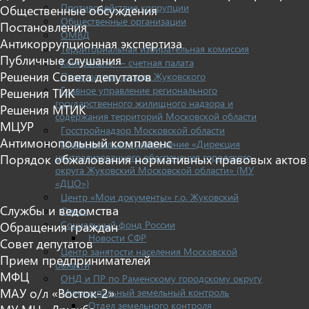
Противодействие коррупции
Общественные обсуждения
Общественные организации
Постановления
ОМВД
Антикоррупционная экспертиза
Территориальная избирательная комиссия
Публичные слушания
Контрольно — счетная палата
Решения Совета депутатов
Прокуратура города Жуковского
Главное управление регионального
Решения ТИК
государственного жилищного надзора и
Решения МТИК
содержания территорий Московской области
МЦУР
Госстройнадзор Московской области
Антимонопольный комплаенс
Муниципальное учреждение «Дирекция
централизованного обеспечения городского
Порядок обжалования нормативных правовых актов
округа Жуковский Московской области» (МУ
«ДЦО»)
Центр «Мои документы» г.о. Жуковский
Службы и ведомства
Опека
Социальный фонд России
Обращения граждан
Новости СФР
Совет депутатов
Центр занятости населения Московской
Прием предпринимателей
области
МФЦ
ОНД и ПР по Раменскому городскому округу
МАУ о/л «Восток-2»
Муниципальный земельный контроль
Отдел земельного контроля