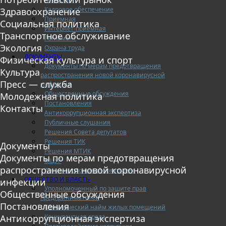
Кадровое обеспечение
Здравоохранение
Приемная
Социальная политика
Интернет-приемная
Транспортное обслуживание
Регламент
Экология
Охрана труда
ДОКУМЕНТЫ
Физическая культура и спорт
Документы по мерам предотвращения
Культура
распространения новой коронавирусной
Пресс — служба
инфекции
Общественные обсуждения
Молодежная политика
Постановления
Контакты
Антикоррупционная экспертиза
Публичные слушания
Решения Совета депутатов
Решения ТИК
Документы
Решения МТИК
Документы по мерам предотвращения
МЦУР
распространения новой коронавирусной
Антимонопольный комплаенс
ОБЩЕСТВО И ВЛАСТЬ
инфекции
Уполномоченный по защите прав
Общественные обсуждения
предпринимателей
Постановления
Коммерческий найм жилых помещений
Конкурентная среда
Антикоррупционная экспертиза