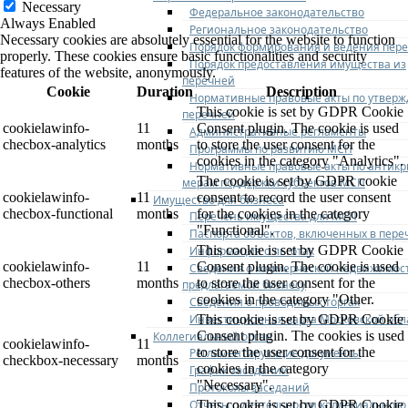
Necessary
Федеральное законодательство
Always Enabled
Региональное законодательство
Necessary cookies are absolutely essential for the website to function
Порядок формирования и ведения пер
properly. These cookies ensure basic functionalities and security
Порядок предоставления имущества из
features of the website, anonymously.
перечней
Cookie
Duration
Description
Нормативные правовые акты по утвер
This cookie is set by GDPR Cookie
перечней
cookielawinfo-
11
Consent plugin. The cookie is used
Административные регламенты
checbox-analytics
months
to store the user consent for the
Программы по развитию МСП
cookies in the category "Analytics".
Нормативные правовые акты по антик
The cookie is set by GDPR cookie
мерам поддержки субъектов МСП
cookielawinfo-
11
consent to record the user consent
Имущество для бизнеса
checbox-functional
months
for the cookies in the category
Перечень имущества для МСП
"Functional".
Паспорта объектов, включенных в пере
This cookie is set by GDPR Cookie
Информация о льготах
cookielawinfo-
11
Consent plugin. The cookie is used
Сведения о коммерческой недвижимос
checbox-others
months
to store the user consent for the
предлагаемой бизнесу
cookies in the category "Other.
Сведения о проводимых торгах
Инвестиционная карта Московской обл
This cookie is set by GDPR Cookie
Consent plugin. The cookies is used
Коллегиальный орган
cookielawinfo-
11
to store the user consent for the
Регламентирующие документы
checkbox-necessary
months
cookies in the category
График заседаний
"Necessary".
Протоколы заседаний
Отчеты о деятельности коллегиального
This cookie is set by GDPR Cookie