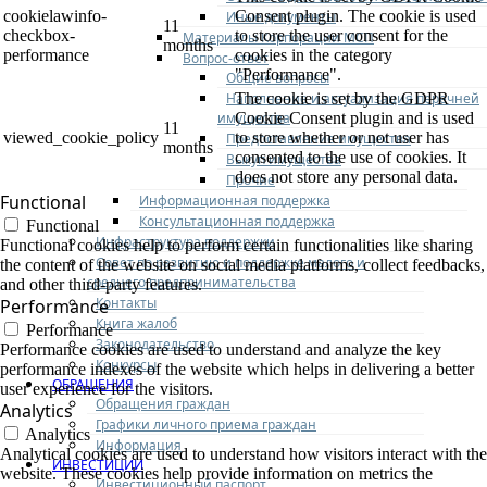
cookielawinfo-
Consent plugin. The cookie is used
Иные документы
11
checkbox-
to store the user consent for the
Материалы Корпорации МСП
months
performance
cookies in the category
Вопрос-ответ
"Performance".
Общие вопросы
Наполнение и актуализация перечней
The cookie is set by the GDPR
имущества
Cookie Consent plugin and is used
11
viewed_cookie_policy
to store whether or not user has
Предоставление имущества
months
consented to the use of cookies. It
Выкуп имущества
does not store any personal data.
Прочие
Functional
Информационная поддержка
Консультационная поддержка
Functional
Инфраструктура поддержки
Functional cookies help to perform certain functionalities like sharing
Совет по развитию и поддержке малого и
the content of the website on social media platforms, collect feedbacks,
среднего предпринимательства
and other third-party features.
Контакты
Performance
Книга жалоб
Performance
Законодательство
Performance cookies are used to understand and analyze the key
Конкурсы
performance indexes of the website which helps in delivering a better
ОБРАЩЕНИЯ
user experience for the visitors.
Обращения граждан
Analytics
Графики личного приема граждан
Analytics
Информация
Analytical cookies are used to understand how visitors interact with the
ИНВЕСТИЦИИ
website. These cookies help provide information on metrics the
Инвестиционный паспорт