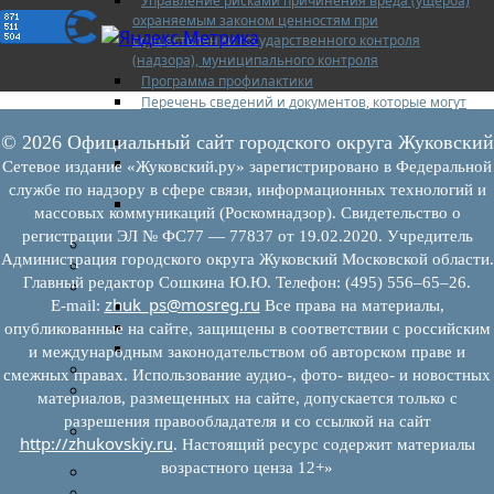
Управление рисками причинения вреда (ущерба)
охраняемым законом ценностям при
осуществлении государственного контроля
(надзора), муниципального контроля
Программа профилактики
Перечень сведений и документов, которые могут
запрашиваться у контролируемого лица
© 2026 Официальный сайт городского округа Жуковский
Доклады муниципального земельного контроля
Проекты нормативно-правовых актов отдела
Сетевое издание «Жуковский.ру» зарегистрировано в Федеральной
земельного контроля
службе по надзору в сфере связи, информационных технологий и
Иные сведения о работе отдела земельного
массовых коммуникаций (Роскомнадзор). Свидетельство о
контроля
регистрации ЭЛ № ФС77 — 77837 от 19.02.2020. Учредитель
Бюджет для граждан
Администрация городского округа Жуковский Московской области.
Росреестр
Главный редактор Сошкина Ю.Ю. Телефон: (495) 556–65–26.
Муниципальный финансовый контроль
zhuk_ps@mosreg.ru
E‑mail:
Все права на материалы,
Нормативные документы
План работ
опубликованные на сайте, защищены в соответствии с российским
Отчеты
и международным законодательством об авторском праве и
Муниципальный жилищный контроль
смежных правах. Использование аудио-, фото- видео- и новостных
Реестр земельных участков с неоформленными
материалов, размещенных на сайте, допускается только с
объектами недвижимого имущества
разрешения правообладателя и со ссылкой на сайт
Перечень объектов недвижимого имущества г.о.
http://zhukovskiy.ru
. Настоящий ресурс содержит материалы
Жуковский
возрастного ценза 12+»
Списки кандидатов в присяжные заседатели
Служба судебных приставов