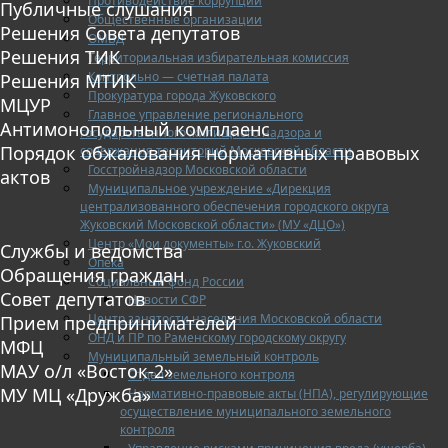
Противодействие коррупции
Публичные слушания
Общественные организации
Решения Совета депутатов
ОМВД
Решения ТИК
Территориальная избирательная комиссия
Контрольно — счетная палата
Решения МТИК
Прокуратура города Жуковского
МЦУР
Главное управление регионального
Антимонопольный комплаенс
государственного жилищного надзора и
Порядок обжалования нормативных правовых
содержания территорий Московской области
Госстройнадзор Московской области
актов
Муниципальное учреждение «Дирекция
централизованного обеспечения городского округа
Жуковский Московской области» (МУ «ДЦО»)
Центр «Мои документы» г.о. Жуковский
Службы и ведомства
Опека
Обращения граждан
Социальный фонд России
Совет депутатов
Новости СФР
Центр занятости населения Московской области
Прием предпринимателей
ОНД и ПР по Раменскому городскому округу
МФЦ
Муниципальный земельный контроль
МАУ о/л «Восток-2»
Отдел земельного контроля
МУ МЦ «Дружба»
Нормативно-правовые акты (НПА), регулирующие
осуществление муниципального земельного
контроля