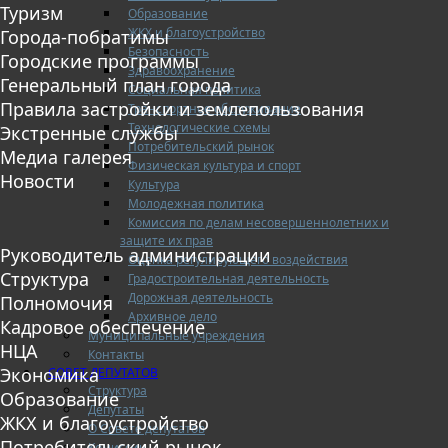
Туризм
Образование
ЖКХ и благоустройство
Города-побратимы
Безопасность
Городские программы
Здравоохранение
Генеральный план города
Социальная политика
Правила застройки и землепользования
Транспортное обслуживание
Технологические схемы
Экстренные службы
Потребительский рынок
Медиа галерея
Физическая культура и спорт
Новости
Культура
Молодежная политика
Комиссия по делам несовершеннолетних и
защите их прав
Руководитель администрации
Оценка регулирующего воздействия
Структура
Градостроительная деятельность
Дорожная деятельность
Полномочия
Архивное дело
Кадровое обеспечение
Муниципальные учреждения
НЦА
Контакты
Экономика
СОВЕТ ДЕПУТАТОВ
Структура
Образование
Депутаты
ЖКХ и благоустройство
О Совете депутатов
Потребительский рынок
Комиссии