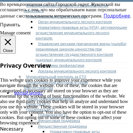
Во время посещения сайта Городской округ Жуковский вы
Муниципальный контроль на автомобильном
соглашаетесь с тем, что мы обрабатываем ваши персональные
транспорте
Подробнее
данные с использованием метрических программ.
.
Муниципальный лесной контроль
Орган муниципального лесного контроля
Принять
Нормативно-правовые акты (НПА), регулирующие
осуществление муниципального лесного
Manage consent
контроля:
Управление рисками причинения вреда (ущерба)
охраняемым законом ценностям при
Close
осуществлении государственного контроля
(надзора), муниципального контроля
Privacy Overview
Программа профилактики
Доклады муниципального лесного контроля
Муниципальный контроль за ЕТО
This website uses cookies to improve your experience while you
Муниципальный контроль в сфере
navigate through the website. Out of these, the cookies that are
благоустройства
categorized as necessary are stored on your browser as they are
МАЛЫЙ БИЗНЕС
essential for the working of basic functionalities of the website. We
Прием предпринимателей
also use third-party cookies that help us analyze and understand how
Новости МСП
you use this website. These cookies will be stored in your browser
Поддержка МСП
only with your consent. You also have the option to opt-out of these
Поддержка МСП
cookies. But opting out of some of these cookies may affect your
Финансовая поддержка
browsing experience.
Имущественная поддержка
Necessary
Нормативно-правовые акты