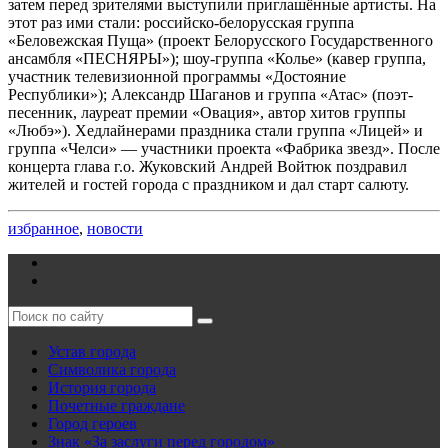
затем перед зрителями выступили приглашённые артисты. На
этот раз ими стали: российско-белорусская группа
«Беловежская Пуща» (проект Белорусского Государственного
ансамбля «ПЕСНЯРЫ»); шоу-группа «Колье» (кавер группа,
участник телевизионной программы «Достояние
Республики»); Александр Шаганов и группа «Атас» (поэт-
песенник, лауреат премии «Овация», автор хитов группы
«Любэ»). Хедлайнерами праздника стали группа «Лицей» и
группа «Челси» — участники проекта «Фабрика звезд». После
концерта глава г.о. Жуковский Андрей Войтюк поздравил
жителей и гостей города с праздником и дал старт салюту.
избранное
,
новости
Устав города
Символика города
История города
Почетные граждане
Город героев
Знак «За заслуги перед городом»