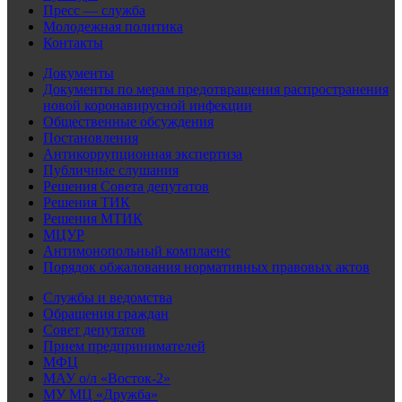
Пресс — служба
Молодежная политика
Контакты
Документы
Документы по мерам предотвращения распространения
новой коронавирусной инфекции
Общественные обсуждения
Постановления
Антикоррупционная экспертиза
Публичные слушания
Решения Совета депутатов
Решения ТИК
Решения МТИК
МЦУР
Антимонопольный комплаенс
Порядок обжалования нормативных правовых актов
Службы и ведомства
Обращения граждан
Совет депутатов
Прием предпринимателей
МФЦ
МАУ о/л «Восток-2»
МУ МЦ «Дружба»