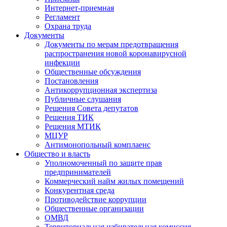
Интернет-приемная
Регламент
Охрана труда
Документы
Документы по мерам предотвращения
распространения новой коронавирусной
инфекции
Общественные обсуждения
Постановления
Антикоррупционная экспертиза
Публичные слушания
Решения Совета депутатов
Решения ТИК
Решения МТИК
МЦУР
Антимонопольный комплаенс
Общество и власть
Уполномоченный по защите прав
предпринимателей
Коммерческий найм жилых помещений
Конкурентная среда
Противодействие коррупции
Общественные организации
ОМВД
Территориальная избирательная комиссия