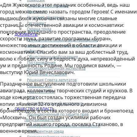
«Для Жуковского этот праздник особенный, ведь наш
Кадровое обеспечение
город можно смело назвать городом Героев! С именами
Приемная
Интернет-приемная
выдающихся жуковчан связаны многие славные
Регламент
страницы отечественной авиации и космонавтики:
Охрана труда
покорение воздушного пространства, преодоление
ДОКУМЕНТЫ
скорости звука, развитие программы «Буран»,
Документы по мерам предотвращения
множество иных достижений в области авиации и
распространения новой коронавирусной
инфекции
космонавтики. Спасибо вам за ваш доблестный труд,
Общественные обсуждения
волю к победе, силу и бодрость духа, непревзойдённый
Постановления
ум и преданность Родине. Мы гордимся вами!», —
Антикоррупционная экспертиза
выступил Юрий Вячеславович.
Публичные слушания
Решения Совета депутатов
Праздничное выступление подготовили школьники
Решения ТИК
авиаграда, коллективы творческих студий и кружков. В
Решения МТИК
ходе концерта состоялась торжественная передача
МЦУР
Антимонопольный комплаенс
копии знамени 32-го отдельного дивизиона
ОБЩЕСТВО И ВЛАСТЬ
бронепоездов, в состав которого входил и бронепоезд
Уполномоченный по защите прав
«Москвич». Он был создан усилиями рабочих
предпринимателей
предприятий нашего города, поселка Стаханово, в
Коммерческий найм жилых помещений
военное время.
Конкурентная среда