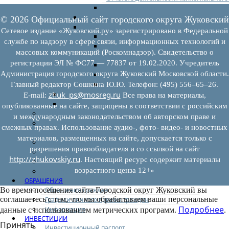
Иные документы
Материалы Корпорации МСП
© 2026 Официальный сайт городского округа Жуковский
Вопрос-ответ
Сетевое издание «Жуковский.ру» зарегистрировано в Федеральной
Общие вопросы
службе по надзору в сфере связи, информационных технологий и
Наполнение и актуализация перечней
массовых коммуникаций (Роскомнадзор). Свидетельство о
имущества
регистрации ЭЛ № ФС77 — 77837 от 19.02.2020. Учредитель
Предоставление имущества
Администрация городского округа Жуковский Московской области.
Выкуп имущества
Прочие
Главный редактор Сошкина Ю.Ю. Телефон: (495) 556–65–26.
zhuk_ps@mosreg.ru
Информационная поддержка
E‑mail:
Все права на материалы,
Консультационная поддержка
опубликованные на сайте, защищены в соответствии с российским
Инфраструктура поддержки
и международным законодательством об авторском праве и
Совет по развитию и поддержке малого и
смежных правах. Использование аудио-, фото- видео- и новостных
среднего предпринимательства
материалов, размещенных на сайте, допускается только с
Контакты
разрешения правообладателя и со ссылкой на сайт
Книга жалоб
http://zhukovskiy.ru
. Настоящий ресурс содержит материалы
Законодательство
возрастного ценза 12+»
Конкурсы
ОБРАЩЕНИЯ
Обращения граждан
Во время посещения сайта Городской округ Жуковский вы
соглашаетесь с тем, что мы обрабатываем ваши персональные
Графики личного приема граждан
Подробнее
Информация
данные с использованием метрических программ.
.
ИНВЕСТИЦИИ
Принять
Инвестиционный паспорт