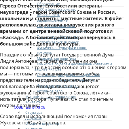
Образование
Героев Отечества. Его посетили ветераны
ЖКХ и благоустройство
наукограда – герои Советского Союза и России,
Безопасность
школьники и студенты, местные жители. В фойе
Здравоохранение
расположилась выставка вооружения разного
Социальная политика
времени от центра вневойсковой подготовки
Транспортное обслуживание
Технологические схемы
«Каскад». А основное действие развернулось в
Потребительский рынок
большом зале Дворца культуры.
Физическая культура и спорт
Культура
Праздник открыла депутат Государственной Думы
Молодежная политика
Лидия Антонова. В своём выступлении она
Комиссия по делам несовершеннолетних и
подчеркнула, что в России особое отношение к героям:
защите их прав
мы — потомки и наследники великих побед,
Оценка регулирующего воздействия
представители народа-победителя. Депутат
Градостроительная деятельность
Дорожная деятельность
поблагодарила и поздравила выдающегося
Архивное дело
жуковчанина, Героя Советского Союза, лётчика-
Муниципальные учреждения
испытателя Виктора Пугачёва. Он стал почётным
Контакты
гостем праздника.
СОВЕТ ДЕПУТАТОВ
Структура
Слово взял и исполняющий полномочия главы
Депутаты
Жуковского Юрий Прохоров.
О Совете депутатов
Комиссии