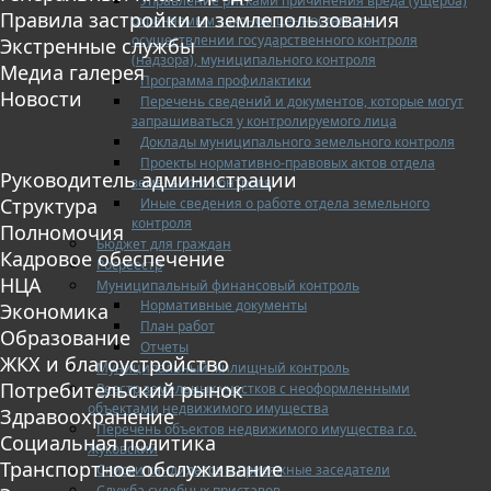
Управление рисками причинения вреда (ущерба)
Правила застройки и землепользования
охраняемым законом ценностям при
осуществлении государственного контроля
Экстренные службы
(надзора), муниципального контроля
Медиа галерея
Программа профилактики
Новости
Перечень сведений и документов, которые могут
запрашиваться у контролируемого лица
Доклады муниципального земельного контроля
Проекты нормативно-правовых актов отдела
Руководитель администрации
земельного контроля
Структура
Иные сведения о работе отдела земельного
контроля
Полномочия
Бюджет для граждан
Кадровое обеспечение
Росреестр
НЦА
Муниципальный финансовый контроль
Нормативные документы
Экономика
План работ
Образование
Отчеты
ЖКХ и благоустройство
Муниципальный жилищный контроль
Потребительский рынок
Реестр земельных участков с неоформленными
объектами недвижимого имущества
Здравоохранение
Перечень объектов недвижимого имущества г.о.
Социальная политика
Жуковский
Транспортное обслуживание
Списки кандидатов в присяжные заседатели
Служба судебных приставов