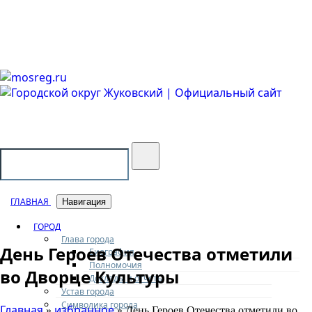
Городской округ Жуковский
Официальный сайт
ГЛАВНАЯ
Навигация
ГОРОД
Глава города
День Героев Отечества отметили
Биография
Полномочия
во Дворце Культуры
Доклады и отчеты
Устав города
Символика города
Главная
избранное
»
» День Героев Отечества отметили во