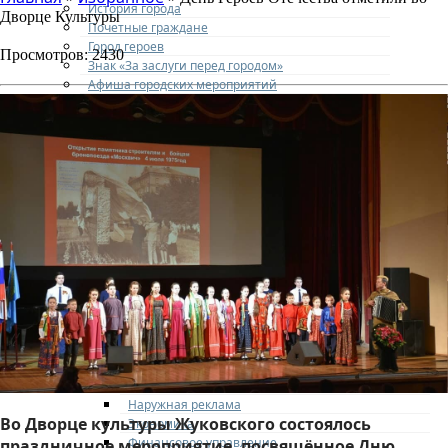
История города
Дворце Культуры
Почетные граждане
Город героев
Просмотров: 2430
Знак «За заслуги перед городом»
Афиша городских мероприятий
Туризм
Города-побратимы
Городские программы
Генеральный план города
Правила застройки и землепользования
Экстренные службы
Медиа галерея
Новости
Авиаград Жуковский
АДМИНИСТРАЦИЯ
Структура
Полномочия
Кадровое обеспечение
Направления деятельности
Участникам СВО и членам их семей
Жилищная сфера
Наружная реклама
Во Дворце культуры Жуковского состоялось
Экономика
Финансовое управление
праздничное мероприятие, посвящённое Дню