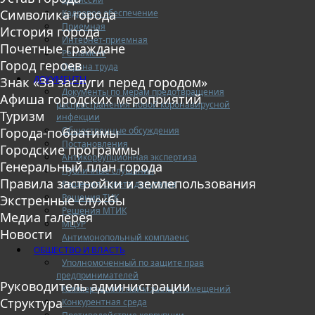
Символика города
Кадровое обеспечение
Приемная
История города
Интернет-приемная
Почетные граждане
Регламент
Город героев
Охрана труда
ДОКУМЕНТЫ
Знак «За заслуги перед городом»
Документы по мерам предотвращения
Афиша городских мероприятий
распространения новой коронавирусной
Туризм
инфекции
Общественные обсуждения
Города-побратимы
Постановления
Городские программы
Антикоррупционная экспертиза
Генеральный план города
Публичные слушания
Правила застройки и землепользования
Решения Совета депутатов
Решения ТИК
Экстренные службы
Решения МТИК
Медиа галерея
МЦУР
Новости
Антимонопольный комплаенс
ОБЩЕСТВО И ВЛАСТЬ
Уполномоченный по защите прав
предпринимателей
Руководитель администрации
Коммерческий найм жилых помещений
Структура
Конкурентная среда