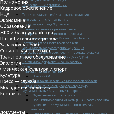
Противодействие коррупции
Полномочия
Общественные организации
Кадровое обеспечение
ОМВД
НЦА
Территориальная избирательная комиссия
Экономика
Контрольно — счетная палата
Прокуратура города Жуковского
Образование
Главное управление регионального
ЖКХ и благоустройство
государственного жилищного надзора и
Потребительский рынок
содержания территорий Московской области
Госстройнадзор Московской области
Здравоохранение
Муниципальное учреждение «Дирекция
Социальная политика
централизованного обеспечения городского округа
Транспортное обслуживание
Жуковский Московской области» (МУ «ДЦО»)
Центр «Мои документы» г.о. Жуковский
Экология
Опека
Физическая культура и спорт
Социальный фонд России
Культура
Новости СФР
Пресс — служба
Центр занятости населения Московской области
ОНД и ПР по Раменскому городскому округу
Молодежная политика
Муниципальный земельный контроль
Контакты
Отдел земельного контроля
Нормативно-правовые акты (НПА), регулирующие
осуществление муниципального земельного
контроля
Документы