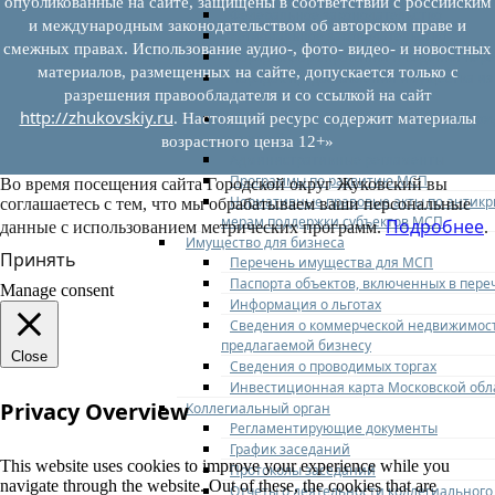
опубликованные на сайте, защищены в соответствии с российским
Федеральное законодательство
и международным законодательством об авторском праве и
Региональное законодательство
смежных правах. Использование аудио-, фото- видео- и новостных
Порядок формирования и ведения пер
материалов, размещенных на сайте, допускается только с
Порядок предоставления имущества из
разрешения правообладателя и со ссылкой на сайт
перечней
http://zhukovskiy.ru
Нормативные правовые акты по утвер
. Настоящий ресурс содержит материалы
перечней
возрастного ценза 12+»
Административные регламенты
Программы по развитию МСП
Во время посещения сайта Городской округ Жуковский вы
Нормативные правовые акты по антик
соглашаетесь с тем, что мы обрабатываем ваши персональные
мерам поддержки субъектов МСП
Подробнее
данные с использованием метрических программ.
.
Имущество для бизнеса
Принять
Перечень имущества для МСП
Паспорта объектов, включенных в пере
Manage consent
Информация о льготах
Сведения о коммерческой недвижимос
предлагаемой бизнесу
Close
Сведения о проводимых торгах
Инвестиционная карта Московской обл
Privacy Overview
Коллегиальный орган
Регламентирующие документы
График заседаний
This website uses cookies to improve your experience while you
Протоколы заседаний
navigate through the website. Out of these, the cookies that are
Отчеты о деятельности коллегиального