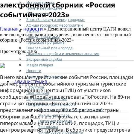
электронный сборник «Россия
История города
Почетные граждане
событийная-2023»
Город героев
Знак «За заслуги перед городом»
Афиша городских мероприятий
Главная
новости
»
» Демонстрационный центр ЦАГИ вошел
Туризм
в число центров развития туризма, включенных в электронный
Города-побратимы
сборник «Россия событийная-2023»
Городские программы
Генеральный план города
Просмотров: 4306
Правила застройки и землепользования
Экстренные службы
Медиа галерея
Новости
Авиаград Жуковский
В него вошли туристические события России, площадки
АДМИНИСТРАЦИЯ
для мероприятий событийного туризма и туристские
Структура
информационные центры (ТИЦ) от участников
Полномочия
сообщества #ПораПутешествоватьПоРоссии. На 89-ти
Кадровое обеспечение
страницах сборника «Россия событийная-2023»
Направления деятельности
представлена информация из 35 регионов страны.
Участникам СВО и членам их семей
Жилищная сфера
Сборник выпущен в pdf-формате с активными
Наружная реклама
гиперссылками на сайт событий, площадок, ТИЦ и
Экономика
центров развития туризма. В сборнике предусмотрена
Финансовое управление