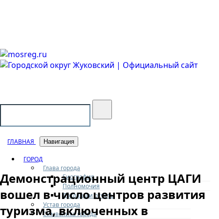
Городской округ Жуковский
Официальный сайт
ГЛАВНАЯ
Навигация
ГОРОД
Глава города
Демонстрационный центр ЦАГИ
Биография
Полномочия
вошел в число центров развития
Доклады и отчеты
Устав города
туризма, включенных в
Символика города