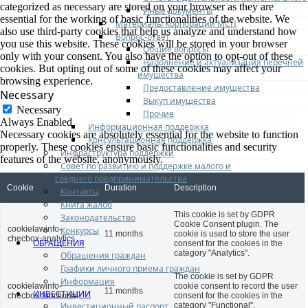
categorized as necessary are stored on your browser as they are
Иные документы
essential for the working of basic functionalities of the website. We
Материалы Корпорации МСП
also use third-party cookies that help us analyze and understand how
Вопрос-ответ
you use this website. These cookies will be stored in your browser
Общие вопросы
only with your consent. You also have the option to opt-out of these
Наполнение и актуализация перечней
cookies. But opting out of some of these cookies may affect your
имущества
browsing experience.
Предоставление имущества
Necessary
Выкуп имущества
Necessary
Прочие
Always Enabled
Информационная поддержка
Necessary cookies are absolutely essential for the website to function
Консультационная поддержка
properly. These cookies ensure basic functionalities and security
Инфраструктура поддержки
features of the website, anonymously.
Совет по развитию и поддержке малого и
среднего предпринимательства
Cookie
Duration
Description
Контакты
Книга жалоб
This cookie is set by GDPR
Законодательство
Cookie Consent plugin. The
cookielawinfo-
Конкурсы
11 months
cookie is used to store the user
checbox-analytics
ОБРАЩЕНИЯ
consent for the cookies in the
category "Analytics".
Обращения граждан
Графики личного приема граждан
The cookie is set by GDPR
Информация
cookielawinfo-
cookie consent to record the user
11 months
ИНВЕСТИЦИИ
checbox-functional
consent for the cookies in the
Инвестиционный паспорт
category "Functional".