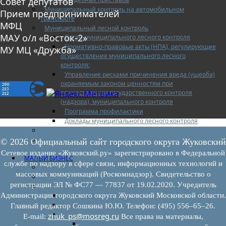
Совет депутатов
Муниципальный контроль на автомобильном
Прием предпринимателей
транспорте
МФЦ
Муниципальный лесной контроль
МАУ о/л «Восток-2»
Орган муниципального лесного контроля
Нормативно-правовые акты (НПА), регулирующие
МУ МЦ «Дружба»
осуществление муниципального лесного
контроля:
Управление рисками причинения вреда (ущерба)
охраняемым законом ценностям при
осуществлении государственного контроля
(надзора), муниципального контроля
Программа профилактики
Доклады муниципального лесного контроля
Муниципальный контроль за ЕТО
Муниципальный контроль в сфере
© 2026 Официальный сайт городского округа Жуковский
благоустройства
Сетевое издание «Жуковский.ру» зарегистрировано в Федеральной
МАЛЫЙ БИЗНЕС
службе по надзору в сфере связи, информационных технологий и
Прием предпринимателей
массовых коммуникаций (Роскомнадзор). Свидетельство о
Новости МСП
регистрации ЭЛ № ФС77 — 77837 от 19.02.2020. Учредитель
Поддержка МСП
Поддержка МСП
Администрация городского округа Жуковский Московской области.
Финансовая поддержка
Главный редактор Сошкина Ю.Ю. Телефон: (495) 556–65–26.
Имущественная поддержка
zhuk_ps@mosreg.ru
E‑mail:
Все права на материалы,
Нормативно-правовые акты