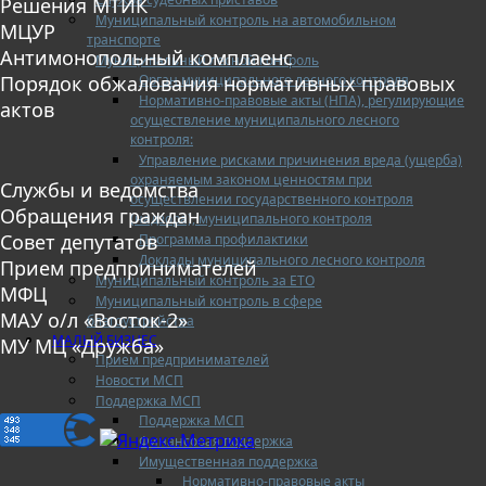
Решения МТИК
Муниципальный контроль на автомобильном
МЦУР
транспорте
Антимонопольный комплаенс
Муниципальный лесной контроль
Орган муниципального лесного контроля
Порядок обжалования нормативных правовых
Нормативно-правовые акты (НПА), регулирующие
актов
осуществление муниципального лесного
контроля:
Управление рисками причинения вреда (ущерба)
охраняемым законом ценностям при
Службы и ведомства
осуществлении государственного контроля
Обращения граждан
(надзора), муниципального контроля
Совет депутатов
Программа профилактики
Доклады муниципального лесного контроля
Прием предпринимателей
Муниципальный контроль за ЕТО
МФЦ
Муниципальный контроль в сфере
МАУ о/л «Восток-2»
благоустройства
МАЛЫЙ БИЗНЕС
МУ МЦ «Дружба»
Прием предпринимателей
Новости МСП
Поддержка МСП
Поддержка МСП
Финансовая поддержка
Имущественная поддержка
Нормативно-правовые акты