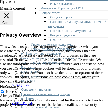
Принять
Иные документы
Материалы Корпорации МСП
Manage consent
Вопрос-ответ
Общие вопросы
Наполнение и актуализация перечней
Close
имущества
Предоставление имущества
Privacy Overview
Выкуп имущества
Прочие
Информационная поддержка
This website uses cookies to improve your experience while you
Консультационная поддержка
navigate through the website. Out of these, the cookies that are
Инфраструктура поддержки
categorized as necessary are stored on your browser as they are
Совет по развитию и поддержке малого и
essential for the working of basic functionalities of the website. We
среднего предпринимательства
also use third-party cookies that help us analyze and understand how
Контакты
you use this website. These cookies will be stored in your browser
Книга жалоб
only with your consent. You also have the option to opt-out of these
Законодательство
cookies. But opting out of some of these cookies may affect your
Конкурсы
browsing experience.
ОБРАЩЕНИЯ
Necessary
Обращения граждан
Necessary
Графики личного приема граждан
Always Enabled
Информация
Necessary cookies are absolutely essential for the website to function
ИНВЕСТИЦИИ
properly. These cookies ensure basic functionalities and security
Инвестиционный паспорт