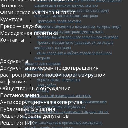
Управление рисками причинения вреда (ущерба)
Экология
охраняемым законом ценностям при
осуществлении государственного контроля
Физическая культура и спорт
(надзора), муниципального контроля
Культура
Программа профилактики
Пресс — служба
Перечень сведений и документов, которые могут
запрашиваться у контролируемого лица
Молодежная политика
Доклады муниципального земельного контроля
Контакты
Проекты нормативно-правовых актов отдела
земельного контроля
Иные сведения о работе отдела земельного
контроля
Документы
Бюджет для граждан
Документы по мерам предотвращения
Росреестр
распространения новой коронавирусной
Муниципальный финансовый контроль
Нормативные документы
инфекции
План работ
Общественные обсуждения
Отчеты
Постановления
Муниципальный жилищный контроль
Антикоррупционная экспертиза
Реестр земельных участков с неоформленными
объектами недвижимого имущества
Публичные слушания
Перечень объектов недвижимого имущества г.о.
Решения Совета депутатов
Жуковский
Решения ТИК
Списки кандидатов в присяжные заседатели
Служба судебных приставов