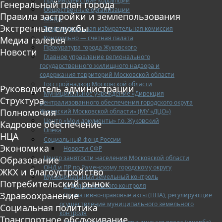
Противодействие коррупции
Генеральный план города
Общественные организации
Правила застройки и землепользования
ОМВД
Экстренные службы
Территориальная избирательная комиссия
Контрольно — счетная палата
Медиа галерея
Прокуратура города Жуковского
Новости
Главное управление регионального
государственного жилищного надзора и
содержания территорий Московской области
Госстройнадзор Московской области
Руководитель администрации
Муниципальное учреждение «Дирекция
Структура
централизованного обеспечения городского округа
Полномочия
Жуковский Московской области» (МУ «ДЦО»)
Центр «Мои документы» г.о. Жуковский
Кадровое обеспечение
Опека
НЦА
Социальный фонд России
Экономика
Новости СФР
Центр занятости населения Московской области
Образование
ОНД и ПР по Раменскому городскому округу
ЖКХ и благоустройство
Муниципальный земельный контроль
Потребительский рынок
Отдел земельного контроля
Здравоохранение
Нормативно-правовые акты (НПА), регулирующие
осуществление муниципального земельного
Социальная политика
контроля
Транспортное обслуживание