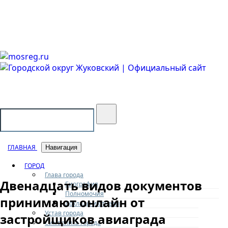
Городской округ Жуковский
Официальный сайт
ГЛАВНАЯ
Навигация
ГОРОД
Глава города
Двенадцать видов документов
Биография
Полномочия
принимают онлайн от
Доклады и отчеты
Устав города
застройщиков авиаграда
Символика города