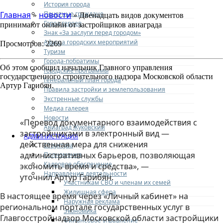
История города
Почетные граждане
Главная
новости
»
» Двенадцать видов документов
Город героев
принимают онлайн от застройщиков авиаграда
Знак «За заслуги перед городом»
Афиша городских мероприятий
Просмотров: 2269
Туризм
Города-побратимы
Об этом сообщил начальник Главного управления
Городские программы
государственного строительного надзора Московской области
Генеральный план города
Артур Гарибян.
Правила застройки и землепользования
Экстренные службы
Медиа галерея
Новости
«Перевод документарного взаимодействия с
Авиаград Жуковский
застройщиками в электронный вид —
АДМИНИСТРАЦИЯ
действенная мера для снижения
Структура
административных барьеров, позволяющая
Полномочия
Кадровое обеспечение
экономить время и средства», —
Направления деятельности
уточнил Артур Гарибян.
Участникам СВО и членам их семей
Жилищная сфера
В настоящее время через «Личный кабинет» на
Наружная реклама
региональном портале государственных услуг в
Экономика
Главгосстройнадзор Московской области застройщики
Финансовое управление