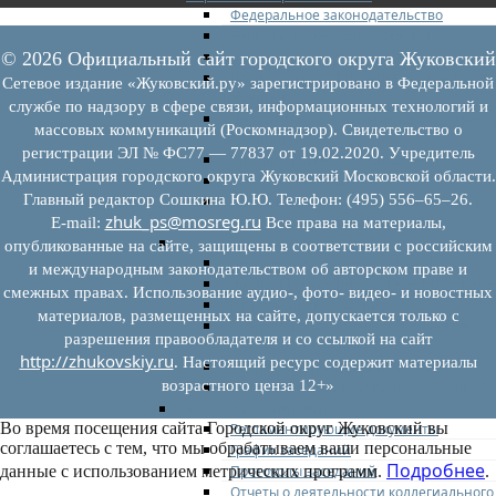
Федеральное законодательство
Региональное законодательство
Порядок формирования и ведения пер
© 2026 Официальный сайт городского округа Жуковский
Порядок предоставления имущества из
Сетевое издание «Жуковский.ру» зарегистрировано в Федеральной
перечней
службе по надзору в сфере связи, информационных технологий и
Нормативные правовые акты по утвер
массовых коммуникаций (Роскомнадзор). Свидетельство о
перечней
регистрации ЭЛ № ФС77 — 77837 от 19.02.2020. Учредитель
Административные регламенты
Администрация городского округа Жуковский Московской области.
Программы по развитию МСП
Главный редактор Сошкина Ю.Ю. Телефон: (495) 556–65–26.
Нормативные правовые акты по антик
zhuk_ps@mosreg.ru
мерам поддержки субъектов МСП
E‑mail:
Все права на материалы,
Имущество для бизнеса
опубликованные на сайте, защищены в соответствии с российским
Перечень имущества для МСП
и международным законодательством об авторском праве и
Паспорта объектов, включенных в пере
смежных правах. Использование аудио-, фото- видео- и новостных
Информация о льготах
материалов, размещенных на сайте, допускается только с
Сведения о коммерческой недвижимос
разрешения правообладателя и со ссылкой на сайт
предлагаемой бизнесу
http://zhukovskiy.ru
. Настоящий ресурс содержит материалы
Сведения о проводимых торгах
возрастного ценза 12+»
Инвестиционная карта Московской обл
Коллегиальный орган
Во время посещения сайта Городской округ Жуковский вы
Регламентирующие документы
соглашаетесь с тем, что мы обрабатываем ваши персональные
График заседаний
Подробнее
Протоколы заседаний
данные с использованием метрических программ.
.
Отчеты о деятельности коллегиального