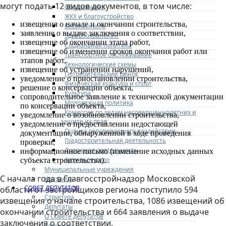
могут подать 12 видов документов, в том числе:
Образование
ЖКХ и благоустройство
извещения о начале и окончании строительства,
Безопасность
заявление о выдаче заключения о соответствии,
Здравоохранение
извещение об окончании этапа работ,
Социальная политика
извещение об изменении сроков окончания работ или
Транспортное обслуживание
этапов работ,
Технологические схемы
извещение об устранении нарушений,
Потребительский рынок
уведомление о приостановлении строительства,
Физическая культура и спорт
решение о консервации объекта,
Культура
сопроводительное заявление к технической документации
Молодежная политика
по консервации объекта,
Комиссия по делам несовершеннолетних и
уведомление о возобновлении строительства,
защите их прав
уведомление о предоставлении недостающей
Оценка регулирующего воздействия
документации, обнаруженной в ходе проведения
Градостроительная деятельность
проверки,
Дорожная деятельность
информационное письмо (изменение исходных данных
Архивное дело
субъекта строительства).
Муниципальные учреждения
С начала года в Главгосстройнадзор Московской
Контакты
СОВЕТ ДЕПУТАТОВ
области от застройщиков региона поступило 594
Структура
извещения о начале строительства, 1086 извещений об
Депутаты
окончании строительства и 664 заявления о выдаче
О Совете депутатов
заключения о соответствии.
Комиссии