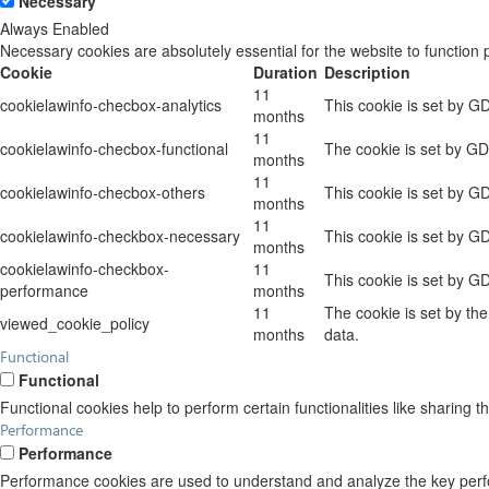
Necessary
Always Enabled
Necessary cookies are absolutely essential for the website to function 
Cookie
Duration
Description
11
cookielawinfo-checbox-analytics
This cookie is set by G
months
11
cookielawinfo-checbox-functional
The cookie is set by GD
months
11
cookielawinfo-checbox-others
This cookie is set by G
months
11
cookielawinfo-checkbox-necessary
This cookie is set by G
months
cookielawinfo-checkbox-
11
This cookie is set by G
performance
months
11
The cookie is set by th
viewed_cookie_policy
months
data.
Functional
Functional
Functional cookies help to perform certain functionalities like sharing t
Performance
Performance
Performance cookies are used to understand and analyze the key perform