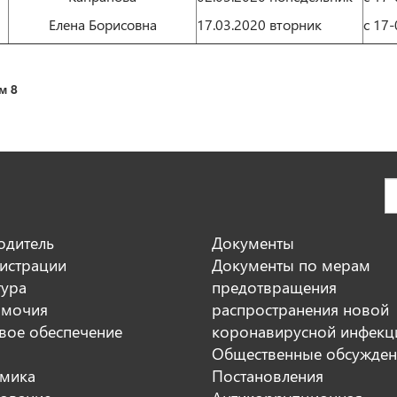
Елена Борисовна
17.03.2020 вторник
с 17-
м 8
одитель
Документы
истрации
Документы по мерам
тура
предотвращения
мочия
распространения новой
вое обеспечение
коронавирусной инфекц
Общественные обсужден
мика
Постановления