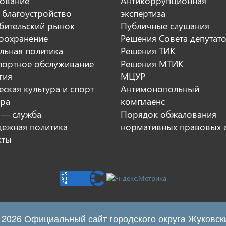
ование
Антикоррупционная
 благоустройство
экспертиза
бительский рынок
Публичные слушания
оохранение
Решения Совета депутат
льная политика
Решения ТИК
портное обслуживание
Решения МТИК
гия
МЦУР
ская культура и спорт
Антимонопольный
ура
комплаенс
 — служба
Порядок обжалования
ежная политика
нормативных правовых 
кты
 2026 Официальный сайт городского округа Жуковск