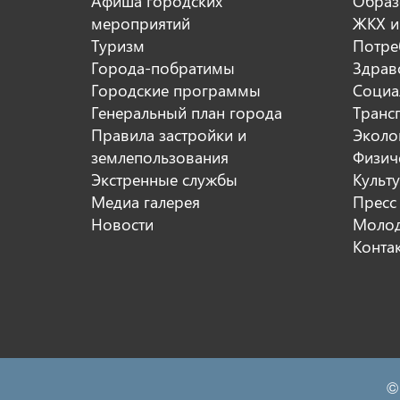
Афиша городских
Образ
мероприятий
ЖКХ и
Туризм
Потре
Города-побратимы
Здрав
Городские программы
Социа
Генеральный план города
Транс
Правила застройки и
Эколо
землепользования
Физиче
Экстренные службы
Культ
Медиа галерея
Пресс
Новости
Молод
Конта
©