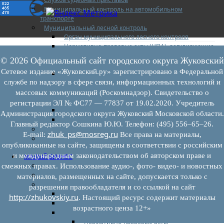
Муниципальный контроль на автомобильном
транспорте
Муниципальный лесной контроль
Орган муниципального лесного контроля
Нормативно-правовые акты (НПА), регулирующие
осуществление муниципального лесного
© 2026 Официальный сайт городского округа Жуковский
контроля:
Сетевое издание «Жуковский.ру» зарегистрировано в Федеральной
Управление рисками причинения вреда (ущерба)
службе по надзору в сфере связи, информационных технологий и
охраняемым законом ценностям при
осуществлении государственного контроля
массовых коммуникаций (Роскомнадзор). Свидетельство о
(надзора), муниципального контроля
регистрации ЭЛ № ФС77 — 77837 от 19.02.2020. Учредитель
Программа профилактики
Администрация городского округа Жуковский Московской области.
Доклады муниципального лесного контроля
Главный редактор Сошкина Ю.Ю. Телефон: (495) 556–65–26.
Муниципальный контроль за ЕТО
zhuk_ps@mosreg.ru
E‑mail:
Все права на материалы,
Муниципальный контроль в сфере
опубликованные на сайте, защищены в соответствии с российским
благоустройства
и международным законодательством об авторском праве и
МАЛЫЙ БИЗНЕС
Прием предпринимателей
смежных правах. Использование аудио-, фото- видео- и новостных
Новости МСП
материалов, размещенных на сайте, допускается только с
Поддержка МСП
разрешения правообладателя и со ссылкой на сайт
Поддержка МСП
http://zhukovskiy.ru
. Настоящий ресурс содержит материалы
Финансовая поддержка
возрастного ценза 12+»
Имущественная поддержка
Нормативно-правовые акты