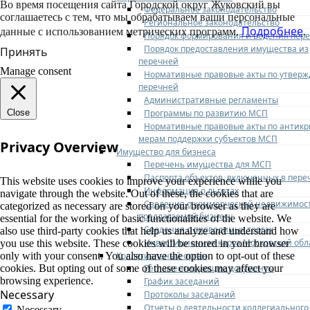
Во время посещения сайта Городской округ Жуковский вы
Федеральное законодательство
соглашаетесь с тем, что мы обрабатываем ваши персональные
Региональное законодательство
Подробнее
данные с использованием метрических программ.
.
Порядок формирования и ведения пер
Порядок предоставления имущества из
Принять
перечней
Manage consent
Нормативные правовые акты по утвер
перечней
Административные регламенты
Программы по развитию МСП
Close
Нормативные правовые акты по антик
мерам поддержки субъектов МСП
Privacy Overview
Имущество для бизнеса
Перечень имущества для МСП
Паспорта объектов, включенных в пере
This website uses cookies to improve your experience while you
Информация о льготах
navigate through the website. Out of these, the cookies that are
Сведения о коммерческой недвижимос
categorized as necessary are stored on your browser as they are
предлагаемой бизнесу
essential for the working of basic functionalities of the website. We
Сведения о проводимых торгах
also use third-party cookies that help us analyze and understand how
Инвестиционная карта Московской обл
you use this website. These cookies will be stored in your browser
Коллегиальный орган
only with your consent. You also have the option to opt-out of these
Регламентирующие документы
cookies. But opting out of some of these cookies may affect your
browsing experience.
График заседаний
Necessary
Протоколы заседаний
Отчеты о деятельности коллегиального
Necessary