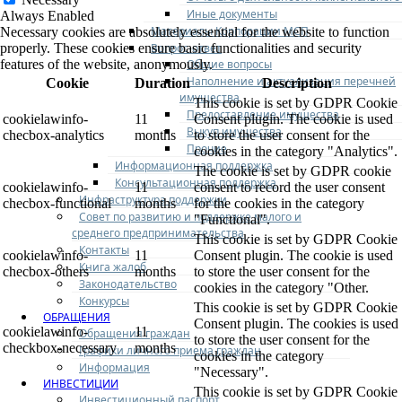
Иные документы
Always Enabled
Материалы Корпорации МСП
Necessary cookies are absolutely essential for the website to function
Вопрос-ответ
properly. These cookies ensure basic functionalities and security
Общие вопросы
features of the website, anonymously.
Наполнение и актуализация перечней
Cookie
Duration
Description
имущества
This cookie is set by GDPR Cookie
Предоставление имущества
cookielawinfo-
11
Consent plugin. The cookie is used
Выкуп имущества
checbox-analytics
months
to store the user consent for the
Прочие
cookies in the category "Analytics".
Информационная поддержка
The cookie is set by GDPR cookie
Консультационная поддержка
cookielawinfo-
11
consent to record the user consent
Инфраструктура поддержки
checbox-functional
months
for the cookies in the category
Совет по развитию и поддержке малого и
"Functional".
среднего предпринимательства
This cookie is set by GDPR Cookie
Контакты
cookielawinfo-
11
Consent plugin. The cookie is used
Книга жалоб
checbox-others
months
to store the user consent for the
Законодательство
cookies in the category "Other.
Конкурсы
This cookie is set by GDPR Cookie
ОБРАЩЕНИЯ
Consent plugin. The cookies is used
cookielawinfo-
11
Обращения граждан
to store the user consent for the
checkbox-necessary
months
Графики личного приема граждан
cookies in the category
Информация
"Necessary".
ИНВЕСТИЦИИ
This cookie is set by GDPR Cookie
Инвестиционный паспорт