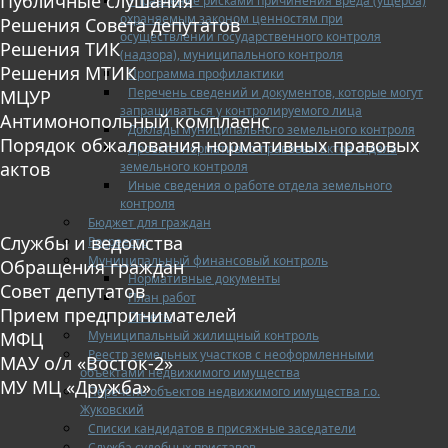
Публичные слушания
Управление рисками причинения вреда (ущерба)
охраняемым законом ценностям при
Решения Совета депутатов
осуществлении государственного контроля
Решения ТИК
(надзора), муниципального контроля
Решения МТИК
Программа профилактики
Перечень сведений и документов, которые могут
МЦУР
запрашиваться у контролируемого лица
Антимонопольный комплаенс
Доклады муниципального земельного контроля
Порядок обжалования нормативных правовых
Проекты нормативно-правовых актов отдела
актов
земельного контроля
Иные сведения о работе отдела земельного
контроля
Бюджет для граждан
Службы и ведомства
Росреестр
Муниципальный финансовый контроль
Обращения граждан
Нормативные документы
Совет депутатов
План работ
Прием предпринимателей
Отчеты
Муниципальный жилищный контроль
МФЦ
Реестр земельных участков с неоформленными
МАУ о/л «Восток-2»
объектами недвижимого имущества
МУ МЦ «Дружба»
Перечень объектов недвижимого имущества г.о.
Жуковский
Списки кандидатов в присяжные заседатели
Служба судебных приставов