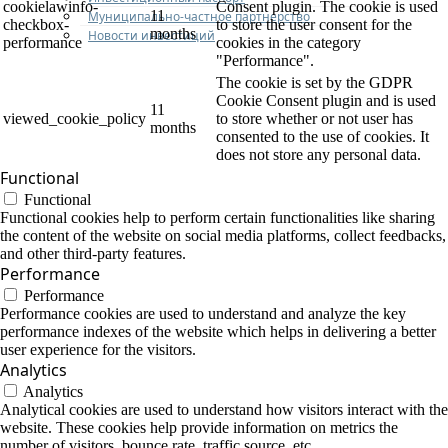
cookielawinfo-
Consent plugin. The cookie is used
11
Муниципально-частное партнерство
checkbox-
to store the user consent for the
months
Новости инвестиций
performance
cookies in the category
"Performance".
The cookie is set by the GDPR
Cookie Consent plugin and is used
11
viewed_cookie_policy
to store whether or not user has
months
consented to the use of cookies. It
does not store any personal data.
Functional
Functional
Functional cookies help to perform certain functionalities like sharing
the content of the website on social media platforms, collect feedbacks,
and other third-party features.
Performance
Performance
Performance cookies are used to understand and analyze the key
performance indexes of the website which helps in delivering a better
user experience for the visitors.
Analytics
Analytics
Analytical cookies are used to understand how visitors interact with the
website. These cookies help provide information on metrics the
number of visitors, bounce rate, traffic source, etc.