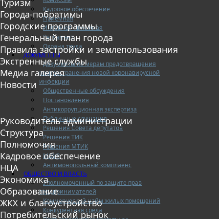
Туризм
Кадровое обеспечение
Города-побратимы
Приемная
Городские программы
Интернет-приемная
Генеральный план города
Регламент
Охрана труда
Правила застройки и землепользования
ДОКУМЕНТЫ
Экстренные службы
Документы по мерам предотвращения
Медиа галерея
распространения новой коронавирусной
инфекции
Новости
Общественные обсуждения
Постановления
Антикоррупционная экспертиза
Публичные слушания
Руководитель администрации
Решения Совета депутатов
Структура
Решения ТИК
Полномочия
Решения МТИК
Кадровое обеспечение
МЦУР
Антимонопольный комплаенс
НЦА
ОБЩЕСТВО И ВЛАСТЬ
Экономика
Уполномоченный по защите прав
Образование
предпринимателей
Коммерческий найм жилых помещений
ЖКХ и благоустройство
Конкурентная среда
Потребительский рынок