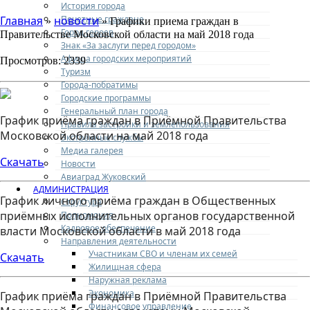
История города
Почетные граждане
Главная
новости
»
» Графики приема граждан в
Город героев
Правительстве Московской области на май 2018 года
Знак «За заслуги перед городом»
Афиша городских мероприятий
Просмотров: 2339
Туризм
Города-побратимы
Городские программы
Генеральный план города
График приёма граждан в Приёмной Правительства
Правила застройки и землепользования
Московской области на май 2018 года
Экстренные службы
Медиа галерея
Скачать
Новости
Авиаград Жуковский
АДМИНИСТРАЦИЯ
График личного приёма граждан в Общественных
Структура
приёмных исполнительных органов государственной
Полномочия
Кадровое обеспечение
власти Московской области в май 2018 года
Направления деятельности
Участникам СВО и членам их семей
Скачать
Жилищная сфера
Наружная реклама
Экономика
График приёма граждан в Приёмной Правительства
Финансовое управление