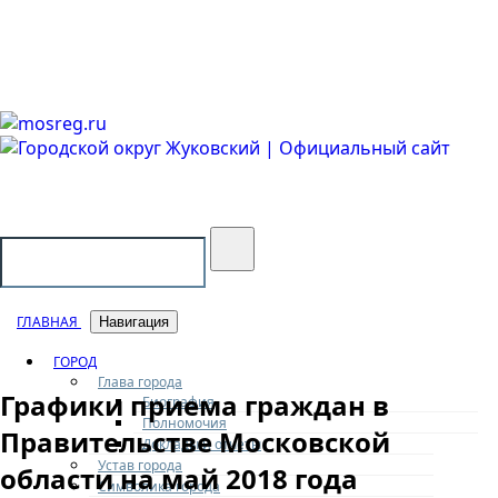
Городской округ Жуковский
Официальный сайт
ГЛАВНАЯ
Навигация
ГОРОД
Глава города
Графики приема граждан в
Биография
Полномочия
Правительстве Московской
Доклады и отчеты
Устав города
области на май 2018 года
Символика города